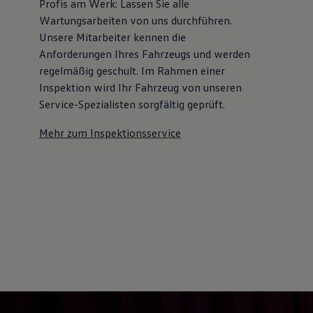
Profis am Werk: Lassen Sie alle
Kostensimulator
Wartungsarbeiten von uns durchführen.
Autonomes Fahren
Mehr zum ID. Buzz
Unsere Mitarbeiter kennen die
Online Beratung
Anforderungen Ihres Fahrzeugs und werden
California Welt
regelmäßig geschult. Im Rahmen einer
California Club
California Magazin & Ratgeber
Inspektion wird Ihr Fahrzeug von unseren
Vanlife
Service-Spezialisten sorgfältig geprüft.
Ratgeber
Routen & Reisen
Mehr zum Inspektionsservice
California Reisen & Erlebnisse
California App
California Lifestyle & Zubehör
Übernachten im California
Marke
Unternehmen
Karriere
Karriere im Unternehmen
Karriere im Autohaus
Nachhaltigkeit
Kunden
Gesellschaft
Natur
Events
Rückblick VW Bus Festival 2023