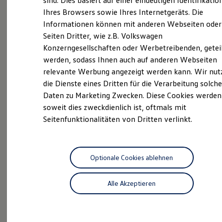
sind. Dies basiert auf einer eindeutigen Identifikatio
Hilfreiches für Besitzer
Ihres Browsers sowie Ihres Internetgeräts. Die
Digitales Bordbuch
Informationen können mit anderen Webseiten oder
Fahrerassistenz- und Sicherheitssysteme
Kontrollleuchten
Unsere
Service
Seiten Dritter, wie z.B. Volkswagen
Kurzfahrprofile und Ölverdünnung
Konzerngesellschaften oder Werbetreibenden, getei
Batterieverordnung
Leistungen
werden, sodass Ihnen auch auf anderen Webseiten
XTL-Dieselkraftstoff
Ersatzteile und Betriebsflüssigkeiten
relevante Werbung angezeigt werden kann. Wir nut
Original Zubehör und Lifestyle Produkte
die Dienste eines Dritten für die Verarbeitung solche
myVolkswagen
Daten zu Marketing Zwecken. Diese Cookies werden
myVolkswagen Business
Elektrisch & Autonom
soweit dies zweckdienlich ist, oftmals mit
Elektro - & Hybridfahrzeuge
Seitenfunktionalitäten von Dritten verlinkt.
Unser Ansatz
Klimafreundlicher Strom
Reichweite & Ladelösungen
Reichweitensimulator
Ladezeitensimulator
Optionale Cookies ablehnen
Ladelösungen für Privatkunden
Ladelösungen für Gewerbekunden
Alle Akzeptieren
Wallbox und Ladekabel
Bidirektionales Laden
Inspektionsservice
Förderung & Kosten der Elektrofahrzeuge
Fördermöglichkeiten für Privatkunden
Fördermöglichkeiten für Gewerbekunden