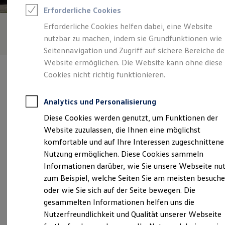
Feuerwehr
Erforderliche Cookies
Rettungsdienste
ONE Business ID Vorteile
Erforderliche Cookies helfen dabei, eine Website
Fahrzeugsuche & Marktplatz
nutzbar zu machen, indem sie Grundfunktionen wie
Fahrzeugsuche
Fahrzeuge online kaufen
Seitennavigation und Zugriff auf sichere Bereiche de
Digitaler Marktplatz
Website ermöglichen. Die Website kann ohne diese
Kauf & Finanzierung
Cookies nicht richtig funktionieren.
Online-Fahrzeugbewertung
Aktionen & Angebote
E-Auto-Förderung
Analytics und Personalisierung
Für Privatkunden
Verantwortlich für die Inhalte auf dieser Seite ist die Auto Thomas
Für Gewerbekunden
Diese Cookies werden genutzt, um Funktionen der
GmbH - Co. KG
(
Impressum & Rechtliches
)
Profi Paket
Website zuzulassen, die Ihnen eine möglichst
TopDeal
Gebrauchtwagen
komfortable und auf Ihre Interessen zugeschnittene
ProfiPartner für Gebrauchtwagen
Unsere 
Nutzung ermöglichen. Diese Cookies sammeln
Zertifizierte Gebrauchtwagen
Informationen darüber, wie Sie unsere Webseite nu
Finanzierung
Für Privatkunden
zum Beispiel, welche Seiten Sie am meisten besuch
Für Gewerbekunden
Am Mürel 18, 53945 Blankenheim
oder wie Sie sich auf der Seite bewegen. Die
Leasing
gesammelten Informationen helfen uns die
Für Privatkunden
Montag
-
Freitag
07:00
-
18:00
Uhr
Für Gewerbekunden
Nutzerfreundlichkeit und Qualität unserer Webseite
Versicherungen & Garantien