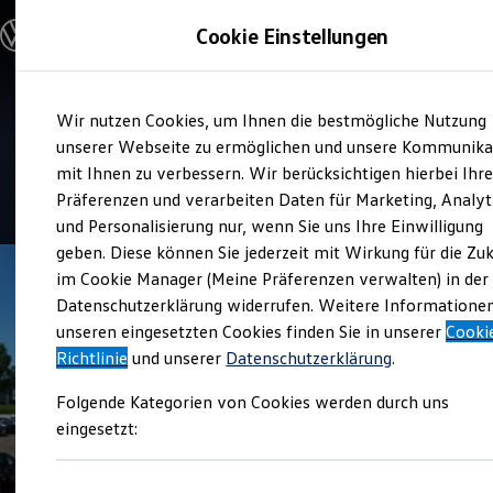
Modelle & Konfigurator
Cookie Einstellungen
Nutzfahrzeuge
Nutzfahrzeugkategorien entdecken
Modelle konfigurieren
Konfiguration laden
Zum
Zum
Modelle vergleichen
Service
Wir nutzen Cookies, um Ihnen die bestmögliche Nutzung
Hauptinhalt
Footer
Vorgängermodelle und Oldtimer
Auto Thomas
springen
springen
unserer Webseite zu ermöglichen und unsere Kommunika
Vorgängermodelle
Oldtimer
mit Ihnen zu verbessern. Wir berücksichtigen hierbei Ihr
Bulli Historie
4.5
|
20 Bewertungen
Präferenzen und verarbeiten Daten für Marketing, Analyt
Branchenlösungen & Gewerbekunden
und Personalisierung nur, wenn Sie uns Ihre Einwilligung
Umbaulösungen und Hersteller finden
Auf- und Umbauten entdecken & konfigurieren
geben. Diese können Sie jederzeit mit Wirkung für die Zu
Groß- und Sonderkunden
im Cookie Manager (Meine Präferenzen verwalten) in der
Großkunden
Datenschutzerklärung widerrufen. Weitere Informatione
Kommunen & Behörden
Journalisten
unseren eingesetzten Cookies finden Sie in unserer
Cooki
Sportvereine
Richtlinie
und unserer
Datenschutzerklärung
.
Branchenlösungen
Bau & Handwerk
Folgende Kategorien von Cookies werden durch uns
Gewerbliche Personenbeförderung
Service & mobile Werkstätten
eingesetzt:
Kurier, Logistik & Handel
Menschen mit Behinderung
Kühlfahrzeuge