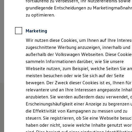
fortlaufend zu verbessern, Ihr Nutzererlebnis sowie
Samstag
08:00
-
13:00
Uhr
Garantien
grundlegende Entscheidungen zu Marketingmaßna
Kfz-Versicherung für Nutzfahrzeuge
Restschuldversicherung
zu optimieren.
terminlegungblankenheim@auto-thomas.de
Wartungsverträge
Besitzer & Service
+49 2449 91970
Reparatur & Service
Marketing
Sommer-Special
Wir nutzen diese Cookies, um Ihnen auf Ihre Intere
Reparatur, Pflege & Inspektion
Servicetermin anfragen
Ansprechpartner
zugeschnittene Werbung anzuzeigen, innerhalb und
Service-Vorteile bei Volkswagen Nutzfahrzeuge
außerhalb der Volkswagen Webseiten. Diese Cookie
ServicePlus
sammeln Informationen darüber, wie Sie unsere
Economy Service
Termin vereinbaren
Räder & Reifen Service
Webseite nutzen, zum Beispiel, welche Seiten Sie a
Ersatzfahrzeuge
meisten besuchen oder wie Sie sich auf der Seite
Notdienst und Pannenhilfe
bewegen. Der Zweck dieser Cookies ist es, Ihnen für
Software, Konnektivität & Apps
California App
relevantere und an Ihre Interessen angepasste Inhal
VW Connect für Ihren ID. Buzz
anzubieten. Sie werden außerdem dazu verwendet, d
VW Connect für Ihren Transporter/Caravelle
Unsere Leistungen
im
Erscheinungshäufigkeit einer Anzeige zu begrenzen 
VW Connect für Ihren Amarok
VW Connect für andere Modelle
die Effektivität von Kampagnen zu messen und zu
Überblick
Connect Pro
steuern. Sie registrieren, ob Sie eine Webseite besuc
Fleet Interface Data
haben oder nicht, sowie welche Inhalte genutzt wo
Multistop Pathfinder
Service
Übersicht Software Updates