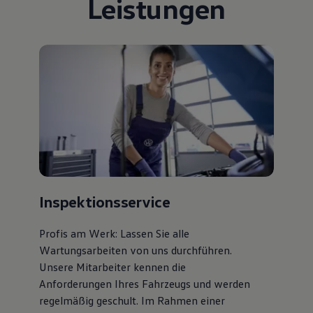
Leistungen
75 Jahre Bulli Jubiläum
Bulli Magazin
Fahrzeugabholung ab Werk
Inspektionsservice
Profis am Werk: Lassen Sie alle
Wartungsarbeiten von uns durchführen.
Unsere Mitarbeiter kennen die
Anforderungen Ihres Fahrzeugs und werden
regelmäßig geschult. Im Rahmen einer