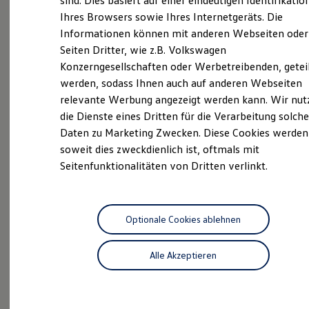
sind. Dies basiert auf einer eindeutigen Identifikatio
Hilfreiches für Besitzer
Ihres Browsers sowie Ihres Internetgeräts. Die
ServicePlus
Digitales Bordbuch
Informationen können mit anderen Webseiten oder
Fahrerassistenz- und Sicherheitssysteme
Volkswagen Economy
Kontrollleuchten
Seiten Dritter, wie z.B. Volkswagen
Kurzfahrprofile und Ölverdünnung
Service
Konzerngesellschaften oder Werbetreibenden, getei
Batterieverordnung
werden, sodass Ihnen auch auf anderen Webseiten
XTL-Dieselkraftstoff
Ersatzteile und Betriebsflüssigkeiten
relevante Werbung angezeigt werden kann. Wir nut
Original Zubehör und Lifestyle Produkte
Aktuelle Highlights
die Dienste eines Dritten für die Verarbeitung solche
myVolkswagen
Daten zu Marketing Zwecken. Diese Cookies werden
myVolkswagen Business
Elektrisch & Autonom
und Angebote
soweit dies zweckdienlich ist, oftmals mit
Elektro - & Hybridfahrzeuge
Seitenfunktionalitäten von Dritten verlinkt.
Unser Ansatz
Klimafreundlicher Strom
Reichweite & Ladelösungen
Reichweitensimulator
Ladezeitensimulator
Optionale Cookies ablehnen
Ladelösungen für Privatkunden
Ladelösungen für Gewerbekunden
Alle Akzeptieren
Wallbox und Ladekabel
Bidirektionales Laden
Förderung & Kosten der Elektrofahrzeuge
Fördermöglichkeiten für Privatkunden
Fördermöglichkeiten für Gewerbekunden