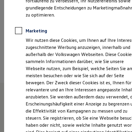
fortlaufend zu verbessern, Ihr Nutzererlebnis sowie
Samstag
08:00
-
13:00
Uhr
Garantien
grundlegende Entscheidungen zu Marketingmaßna
Kfz-Versicherung für Nutzfahrzeuge
Restschuldversicherung
zu optimieren.
info-brb@a-t-d.de
Wartungsverträge
Besitzer & Service
+49 3381 2600100
Reparatur & Service
Marketing
Sommer-Special
Wir nutzen diese Cookies, um Ihnen auf Ihre Intere
Reparatur, Pflege & Inspektion
Servicetermin anfragen
Ansprechpartner
zugeschnittene Werbung anzuzeigen, innerhalb und
Service-Vorteile bei Volkswagen Nutzfahrzeuge
außerhalb der Volkswagen Webseiten. Diese Cookie
ServicePlus
sammeln Informationen darüber, wie Sie unsere
Economy Service
Termin vereinbaren
Räder & Reifen Service
Webseite nutzen, zum Beispiel, welche Seiten Sie a
Ersatzfahrzeuge
meisten besuchen oder wie Sie sich auf der Seite
Notdienst und Pannenhilfe
bewegen. Der Zweck dieser Cookies ist es, Ihnen für
Software, Konnektivität & Apps
California App
relevantere und an Ihre Interessen angepasste Inhal
VW Connect für Ihren ID. Buzz
anzubieten. Sie werden außerdem dazu verwendet, d
VW Connect für Ihren Transporter/Caravelle
Unsere Leistungen
im
Erscheinungshäufigkeit einer Anzeige zu begrenzen 
VW Connect für Ihren Amarok
VW Connect für andere Modelle
die Effektivität von Kampagnen zu messen und zu
Überblick
Connect Pro
steuern. Sie registrieren, ob Sie eine Webseite besuc
Fleet Interface Data
haben oder nicht, sowie welche Inhalte genutzt wo
Multistop Pathfinder
Service
Übersicht Software Updates