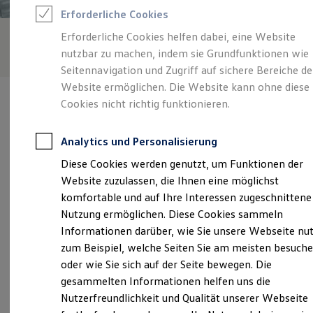
Feuerwehr
Erforderliche Cookies
Rettungsdienste
ONE Business ID Vorteile
Erforderliche Cookies helfen dabei, eine Website
Fahrzeugsuche & Marktplatz
nutzbar zu machen, indem sie Grundfunktionen wie
Fahrzeugsuche
Fahrzeuge online kaufen
Seitennavigation und Zugriff auf sichere Bereiche de
Digitaler Marktplatz
Website ermöglichen. Die Website kann ohne diese
Kauf & Finanzierung
Cookies nicht richtig funktionieren.
Online-Fahrzeugbewertung
Aktionen & Angebote
E-Auto-Förderung
Analytics und Personalisierung
Für Privatkunden
Verantwortlich für die Inhalte auf dieser Seite ist die Auto-Technik
Für Gewerbekunden
Diese Cookies werden genutzt, um Funktionen der
Dähne GmbH
(
Impressum & Rechtliches
)
Profi Paket
Website zuzulassen, die Ihnen eine möglichst
TopDeal
Gebrauchtwagen
komfortable und auf Ihre Interessen zugeschnittene
ProfiPartner für Gebrauchtwagen
Unsere 
Nutzung ermöglichen. Diese Cookies sammeln
Zertifizierte Gebrauchtwagen
Informationen darüber, wie Sie unsere Webseite nu
Finanzierung
Für Privatkunden
zum Beispiel, welche Seiten Sie am meisten besuch
Für Gewerbekunden
Münstersche Straße 1, 14772 Brandenburg
oder wie Sie sich auf der Seite bewegen. Die
Leasing
gesammelten Informationen helfen uns die
Für Privatkunden
Montag
-
Freitag
06:30
-
18:00
Uhr
Für Gewerbekunden
Nutzerfreundlichkeit und Qualität unserer Webseite
Versicherungen & Garantien