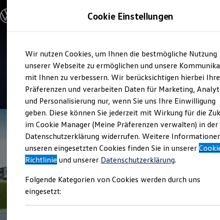
Modelle & Konfigurator
Cookie Einstellungen
Nutzfahrzeuge
Nutzfahrzeugkategorien entdecken
Modelle konfigurieren
Konfiguration laden
Zum
Zum
Modelle vergleichen
Service
Wir nutzen Cookies, um Ihnen die bestmögliche Nutzung
Hauptinhalt
Footer
Vorgängermodelle und Oldtimer
Auto-Technik Dähne
springen
springen
unserer Webseite zu ermöglichen und unsere Kommunika
Vorgängermodelle
Oldtimer
mit Ihnen zu verbessern. Wir berücksichtigen hierbei Ihr
Bulli Historie
4.9
|
49 Bewertungen
Präferenzen und verarbeiten Daten für Marketing, Analyt
Branchenlösungen & Gewerbekunden
und Personalisierung nur, wenn Sie uns Ihre Einwilligung
Umbaulösungen und Hersteller finden
Auf- und Umbauten entdecken & konfigurieren
geben. Diese können Sie jederzeit mit Wirkung für die Zu
Groß- und Sonderkunden
im Cookie Manager (Meine Präferenzen verwalten) in der
Großkunden
Datenschutzerklärung widerrufen. Weitere Informatione
Kommunen & Behörden
Journalisten
unseren eingesetzten Cookies finden Sie in unserer
Cooki
Sportvereine
Richtlinie
und unserer
Datenschutzerklärung
.
Branchenlösungen
Bau & Handwerk
Folgende Kategorien von Cookies werden durch uns
Gewerbliche Personenbeförderung
Service & mobile Werkstätten
eingesetzt:
Kurier, Logistik & Handel
Menschen mit Behinderung
Kühlfahrzeuge