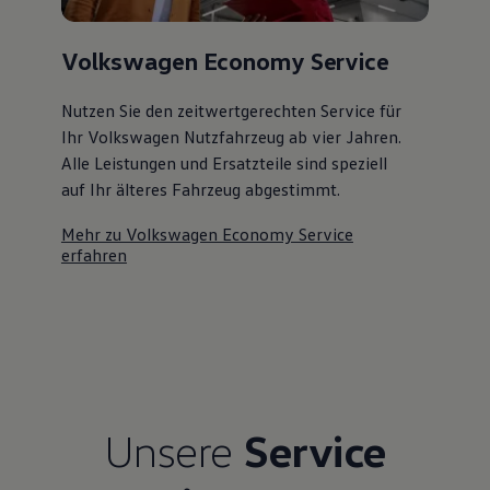
Kostensimulator
Autonomes Fahren
Mehr zum ID. Buzz
Volkswagen Economy Service
Online Beratung
California Welt
Nutzen Sie den zeitwertgerechten Service für
California Club
California Magazin & Ratgeber
Ihr Volkswagen Nutzfahrzeug ab vier Jahren.
Vanlife
Alle Leistungen und Ersatzteile sind speziell
Ratgeber
auf Ihr älteres Fahrzeug abgestimmt.
Routen & Reisen
California Reisen & Erlebnisse
California App
Mehr zu Volkswagen Economy Service
California Lifestyle & Zubehör
erfahren
Übernachten im California
Marke
Unternehmen
Karriere
Karriere im Unternehmen
Karriere im Autohaus
Nachhaltigkeit
Kunden
Gesellschaft
Unsere
Service
Natur
Events
Rückblick VW Bus Festival 2023