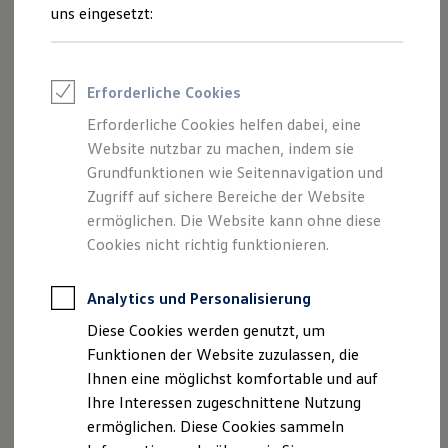
Rettungsdienste
uns eingesetzt:
ONE Business ID Vorteile
Fahrzeugsuche & Marktplatz
Fahrzeugsuche
Fahrzeuge online kaufen
Erforderliche Cookies
Digitaler Marktplatz
Kauf & Finanzierung
Erforderliche Cookies helfen dabei, eine
Online-Fahrzeugbewertung
Website nutzbar zu machen, indem sie
Aktionen & Angebote
E-Auto-Förderung
Grundfunktionen wie Seitennavigation und
Für Privatkunden
Zugriff auf sichere Bereiche der Website
Für Gewerbekunden
ermöglichen. Die Website kann ohne diese
Profi Paket
TopDeal
Cookies nicht richtig funktionieren.
Gebrauchtwagen
ProfiPartner für Gebrauchtwagen
Zertifizierte Gebrauchtwagen
Analytics und Personalisierung
Finanzierung
Diese Cookies werden genutzt, um
Für Privatkunden
Für Gewerbekunden
Funktionen der Website zuzulassen, die
Leasing
Ihnen eine möglichst komfortable und auf
Für Privatkunden
Ihre Interessen zugeschnittene Nutzung
Für Gewerbekunden
Versicherungen & Garantien
ermöglichen. Diese Cookies sammeln
Garantien