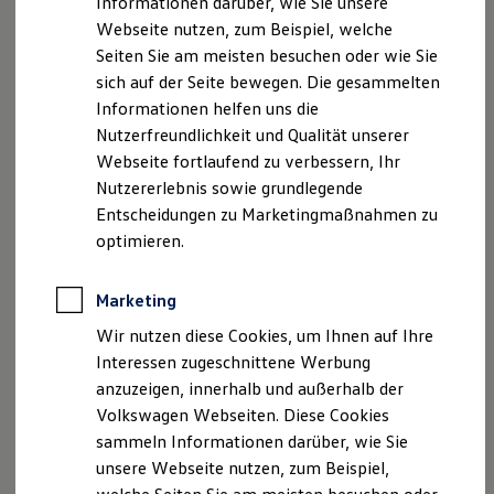
Informationen darüber, wie Sie unsere
Kfz-Versicherung für Nutzfahrzeuge
Webseite nutzen, zum Beispiel, welche
Restschuldversicherung
Wartungsverträge
Seiten Sie am meisten besuchen oder wie Sie
Besitzer & Service
sich auf der Seite bewegen. Die gesammelten
Reparatur & Service
Informationen helfen uns die
Sommer-Special
Reparatur, Pflege & Inspektion
Nutzerfreundlichkeit und Qualität unserer
Servicetermin anfragen
Webseite fortlaufend zu verbessern, Ihr
Service-Vorteile bei Volkswagen Nutzfahrzeuge
Nutzererlebnis sowie grundlegende
ServicePlus
Economy Service
Entscheidungen zu Marketingmaßnahmen zu
Räder & Reifen Service
optimieren.
Ersatzfahrzeuge
Notdienst und Pannenhilfe
Software, Konnektivität & Apps
Marketing
California App
VW Connect für Ihren ID. Buzz
Wir nutzen diese Cookies, um Ihnen auf Ihre
VW Connect für Ihren Transporter/Caravelle
Interessen zugeschnittene Werbung
VW Connect für Ihren Amarok
anzuzeigen, innerhalb und außerhalb der
VW Connect für andere Modelle
Connect Pro
Volkswagen Webseiten. Diese Cookies
Fleet Interface Data
sammeln Informationen darüber, wie Sie
Multistop Pathfinder
unsere Webseite nutzen, zum Beispiel,
Übersicht Software Updates
Hilfreiches für Besitzer