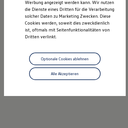
Werbung angezeigt werden kann. Wir nutzen
Autonomes Fahren
die Dienste eines Dritten für die Verarbeitung
Mehr zum ID. Buzz
Online Beratung
solcher Daten zu Marketing Zwecken. Diese
California Welt
Cookies werden, soweit dies zweckdienlich
California Club
ist, oftmals mit Seitenfunktionalitäten von
California Magazin & Ratgeber
Vanlife
Dritten verlinkt.
Ratgeber
Routen & Reisen
California Reisen & Erlebnisse
California App
Optionale Cookies ablehnen
California Lifestyle & Zubehör
Übernachten im California
Marke
Alle Akzeptieren
Unternehmen
Karriere
Karriere im Unternehmen
Karriere im Autohaus
Nachhaltigkeit
Kunden
Gesellschaft
Natur
Events
Rückblick VW Bus Festival 2023
75 Jahre Bulli Jubiläum