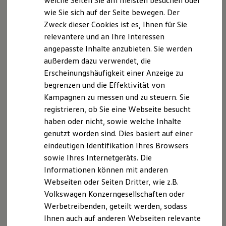
welche Seiten Sie am meisten besuchen oder
Digitales Bordbuch
wie Sie sich auf der Seite bewegen. Der
Fahrerassistenz- und Sicherheitssysteme
Zweck dieser Cookies ist es, Ihnen für Sie
Kontrollleuchten
Kurzfahrprofile und Ölverdünnung
relevantere und an Ihre Interessen
Batterieverordnung
angepasste Inhalte anzubieten. Sie werden
XTL-Dieselkraftstoff
außerdem dazu verwendet, die
Ersatzteile und Betriebsflüssigkeiten
Original Zubehör und Lifestyle Produkte
Erscheinungshäufigkeit einer Anzeige zu
myVolkswagen
begrenzen und die Effektivität von
myVolkswagen Business
Kampagnen zu messen und zu steuern. Sie
Elektrisch & Autonom
Elektro - & Hybridfahrzeuge
registrieren, ob Sie eine Webseite besucht
Unser Ansatz
haben oder nicht, sowie welche Inhalte
Klimafreundlicher Strom
genutzt worden sind. Dies basiert auf einer
Reichweite & Ladelösungen
Reichweitensimulator
eindeutigen Identifikation Ihres Browsers
Ladezeitensimulator
sowie Ihres Internetgeräts. Die
Ladelösungen für Privatkunden
Informationen können mit anderen
Ladelösungen für Gewerbekunden
Wallbox und Ladekabel
Webseiten oder Seiten Dritter, wie z.B.
Bidirektionales Laden
Volkswagen Konzerngesellschaften oder
Förderung & Kosten der Elektrofahrzeuge
Werbetreibenden, geteilt werden, sodass
Fördermöglichkeiten für Privatkunden
Fördermöglichkeiten für Gewerbekunden
Ihnen auch auf anderen Webseiten relevante
Kostensimulator