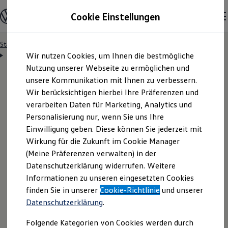
Modelle & Konfigurator
Cookie Einstellungen
Nutzfahrzeuge
Nutzfahrzeugkategorien entdecken
Modelle konfigurieren
Konfiguration laden
Startseite
Besitzer & Service
Reparatur & Service
Zum
Zum
Modelle vergleichen
Servicetermin anfragen
Wir nutzen Cookies, um Ihnen die bestmögliche
Hauptinhalt
Footer
Vorgängermodelle und Oldtimer
springen
springen
Nutzung unserer Webseite zu ermöglichen und
Vorgängermodelle
Oldtimer
unsere Kommunikation mit Ihnen zu verbessern.
Bulli Historie
Wir berücksichtigen hierbei Ihre Präferenzen und
Branchenlösungen & Gewerbekunden
Servicetermin bequem
verarbeiten Daten für Marketing, Analytics und
Umbaulösungen und Hersteller finden
Auf- und Umbauten entdecken & konfigurieren
Personalisierung nur, wenn Sie uns Ihre
Groß- und Sonderkunden
online anfragen
Einwilligung geben. Diese können Sie jederzeit mit
Großkunden
Wirkung für die Zukunft im Cookie Manager
Kommunen & Behörden
Journalisten
(Meine Präferenzen verwalten) in der
Sportvereine
Nutzen Sie unser Onlineformular, um schnell und
Datenschutzerklärung widerrufen. Weitere
Branchenlösungen
Informationen zu unseren eingesetzten Cookies
unkompliziert einen Servicetermin bei Ihrem
Bau & Handwerk
Gewerbliche Personenbeförderung
finden Sie in unserer
Cookie-Richtlinie
und unserer
Volkswagen
Nutzfahrzeuge
Partner anzufragen.
Service & mobile Werkstätten
Datenschutzerklärung
.
Kurier, Logistik & Handel
Kühlfahrzeuge
Folgende Kategorien von Cookies werden durch
Feuerwehr