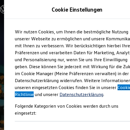
Modelle & Konfigurator
Cookie Einstellungen
Nutzfahrzeuge
Nutzfahrzeugkategorien entdecken
Modelle konfigurieren
Konfiguration laden
Zum
Zum
Modelle vergleichen
Service
Wir nutzen Cookies, um Ihnen die bestmögliche Nutzung
Hauptinhalt
Footer
Vorgängermodelle und Oldtimer
Auto Schubert
springen
springen
unserer Webseite zu ermöglichen und unsere Kommunika
Vorgängermodelle
Oldtimer
mit Ihnen zu verbessern. Wir berücksichtigen hierbei Ihr
Bulli Historie
4.7
|
31 Bewertungen
Präferenzen und verarbeiten Daten für Marketing, Analyt
Branchenlösungen & Gewerbekunden
und Personalisierung nur, wenn Sie uns Ihre Einwilligung
Umbaulösungen und Hersteller finden
Auf- und Umbauten entdecken & konfigurieren
geben. Diese können Sie jederzeit mit Wirkung für die Zu
Groß- und Sonderkunden
im Cookie Manager (Meine Präferenzen verwalten) in der
Großkunden
Datenschutzerklärung widerrufen. Weitere Informatione
Kommunen & Behörden
Journalisten
unseren eingesetzten Cookies finden Sie in unserer
Cooki
Sportvereine
Richtlinie
und unserer
Datenschutzerklärung
.
Branchenlösungen
Bau & Handwerk
Folgende Kategorien von Cookies werden durch uns
Gewerbliche Personenbeförderung
Service & mobile Werkstätten
eingesetzt:
Kurier, Logistik & Handel
Kühlfahrzeuge
Feuerwehr