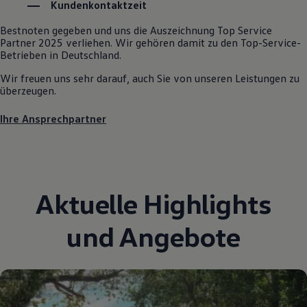
Kundenkontaktzeit
Autonomes Fahren
Mehr zum ID. Buzz
Bestnoten gegeben und uns die Auszeichnung Top Service
Online Beratung
Partner 2025 verliehen. Wir gehören damit zu den Top-Service-
California Welt
Betrieben in Deutschland.
California Club
California Magazin & Ratgeber
Wir freuen uns sehr darauf, auch Sie von unseren Leistungen zu
Vanlife
überzeugen.
Ratgeber
Routen & Reisen
Ihre Ansprechpartner
California Reisen & Erlebnisse
California App
California Lifestyle & Zubehör
Übernachten im California
Marke
Unternehmen
Aktuelle Highlights
Karriere
Karriere im Unternehmen
Karriere im Autohaus
und Angebote
Nachhaltigkeit
Kunden
Gesellschaft
Natur
Events
Rückblick VW Bus Festival 2023
75 Jahre Bulli Jubiläum