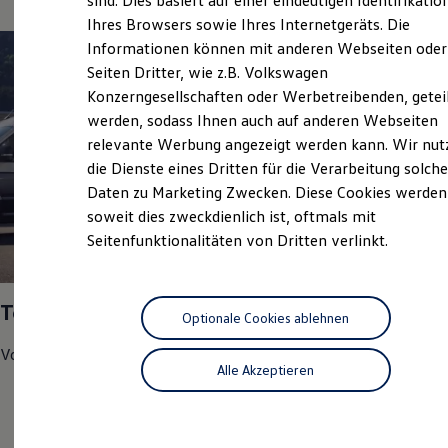
sind. Dies basiert auf einer eindeutigen Identifikatio
Digitales Bordbuch
Ihres Browsers sowie Ihres Internetgeräts. Die
Fahrerassistenz- und Sicherheitssysteme
Informationen können mit anderen Webseiten oder
Kontrollleuchten
Kurzfahrprofile und Ölverdünnung
Seiten Dritter, wie z.B. Volkswagen
Batterieverordnung
Konzerngesellschaften oder Werbetreibenden, getei
XTL-Dieselkraftstoff
werden, sodass Ihnen auch auf anderen Webseiten
Ersatzteile und Betriebsflüssigkeiten
Original Zubehör und Lifestyle Produkte
relevante Werbung angezeigt werden kann. Wir nut
myVolkswagen
die Dienste eines Dritten für die Verarbeitung solche
myVolkswagen Business
Daten zu Marketing Zwecken. Diese Cookies werden
Elektrisch & Autonom
Elektro - & Hybridfahrzeuge
soweit dies zweckdienlich ist, oftmals mit
Unser Ansatz
Seitenfunktionalitäten von Dritten verlinkt.
Klimafreundlicher Strom
1
Reichweite & Ladelösungen
Reichweitensimulator
Ladezeitensimulator
Top Service Partner 2025
Ladelösungen für Privatkunden
Optionale Cookies ablehnen
Ladelösungen für Gewerbekunden
Volkswagen
Nutzfahrzeuge
hat uns in den Bereichen
Wallbox und Ladekabel
Alle Akzeptieren
Bidirektionales Laden
Kundenzufriedenheit
Förderung & Kosten der Elektrofahrzeuge
Fördermöglichkeiten für Privatkunden
Werkstatt-Test
Fördermöglichkeiten für Gewerbekunden
Kostensimulator