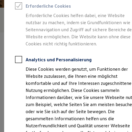
Rettungsdienste
Erforderliche Cookies
ONE Business ID Vorteile
Fahrzeugsuche & Marktplatz
Erforderliche Cookies helfen dabei, eine Website
Fahrzeugsuche
nutzbar zu machen, indem sie Grundfunktionen wie
Fahrzeuge online kaufen
Digitaler Marktplatz
Seitennavigation und Zugriff auf sichere Bereiche de
Kauf & Finanzierung
Website ermöglichen. Die Website kann ohne diese
Online-Fahrzeugbewertung
Cookies nicht richtig funktionieren.
Aktionen & Angebote
E-Auto-Förderung
Für Privatkunden
Analytics und Personalisierung
Für Gewerbekunden
Verantwortlich für die Inhalte auf dieser Seite ist die Auto
Profi Paket
Diese Cookies werden genutzt, um Funktionen der
Schubert GmbH - Co. KG
(
Impressum & Rechtliches
)
TopDeal
Website zuzulassen, die Ihnen eine möglichst
Gebrauchtwagen
ProfiPartner für Gebrauchtwagen
komfortable und auf Ihre Interessen zugeschnittene
Zertifizierte Gebrauchtwagen
Unsere 
Nutzung ermöglichen. Diese Cookies sammeln
Finanzierung
Informationen darüber, wie Sie unsere Webseite nu
Für Privatkunden
Für Gewerbekunden
zum Beispiel, welche Seiten Sie am meisten besuch
Leasing
Bahnhofstraße 20-24, 45964 Gladbeck
oder wie Sie sich auf der Seite bewegen. Die
Für Privatkunden
gesammelten Informationen helfen uns die
Für Gewerbekunden
Montag
-
Freitag
08:00
-
18:30
Uhr
Versicherungen & Garantien
Nutzerfreundlichkeit und Qualität unserer Webseite
Garantien