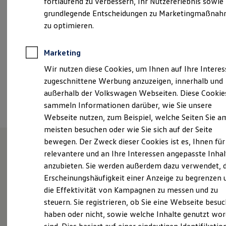
fortlaufend zu verbessern, Ihr Nutzererlebnis sowie
Kfz-Versicherung für Nutzfahrzeuge
grundlegende Entscheidungen zu Marketingmaßna
info@autoschubert.de
Restschuldversicherung
Wartungsverträge
zu optimieren.
Besitzer & Service
+49 2043 48380
Reparatur & Service
Sommer-Special
Marketing
Reparatur, Pflege & Inspektion
Ansprechpartner
Wir nutzen diese Cookies, um Ihnen auf Ihre Intere
Servicetermin anfragen
Service-Vorteile bei Volkswagen Nutzfahrzeuge
zugeschnittene Werbung anzuzeigen, innerhalb und
ServicePlus
außerhalb der Volkswagen Webseiten. Diese Cookie
Termin vereinbaren
Economy Service
sammeln Informationen darüber, wie Sie unsere
Räder & Reifen Service
Ersatzfahrzeuge
Webseite nutzen, zum Beispiel, welche Seiten Sie a
Notdienst und Pannenhilfe
meisten besuchen oder wie Sie sich auf der Seite
Software, Konnektivität & Apps
bewegen. Der Zweck dieser Cookies ist es, Ihnen für
California App
VW Connect für Ihren ID. Buzz
relevantere und an Ihre Interessen angepasste Inhal
VW Connect für Ihren Transporter/Caravelle
Unsere Leistungen
im
anzubieten. Sie werden außerdem dazu verwendet, d
VW Connect für Ihren Amarok
Überblick
Erscheinungshäufigkeit einer Anzeige zu begrenzen 
VW Connect für andere Modelle
Connect Pro
die Effektivität von Kampagnen zu messen und zu
Fleet Interface Data
steuern. Sie registrieren, ob Sie eine Webseite besuc
Multistop Pathfinder
Service
haben oder nicht, sowie welche Inhalte genutzt wo
Übersicht Software Updates
Hilfreiches für Besitzer