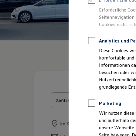
Erforderliche Co
Feuerwehr
Rettungsdienste
Erforderliche Coo
ONE Business ID Vorteile
Seitennavigation 
Fahrzeugsuche & Marktplatz
Cookies nicht rich
Fahrzeugsuche
Fahrzeuge online kaufen
Digitaler Marktplatz
Analytics und Pe
Kauf & Finanzierung
Online-Fahrzeugbewertung
Diese Cookies we
Aktionen & Angebote
E-Auto-Förderung
komfortable und 
Für Privatkunden
Informationen dar
Für Gewerbekunden
besuchen oder wie
Profi Paket
TopDeal
Nutzerfreundlichk
Gebrauchtwagen
grundlegende Ent
ProfiPartner für Gebrauchtwagen
Zertifizierte Gebrauchtwagen
Finanzierung
Marketing
Für Privatkunden
Für Gewerbekunden
Wir nutzen diese 
Leasing
und außerhalb de
Für Privatkunden
Im Königsesch 30, 46395 Bocholt
unsere Webseite n
Für Gewerbekunden
Versicherungen & Garantien
Seite bewegen. De