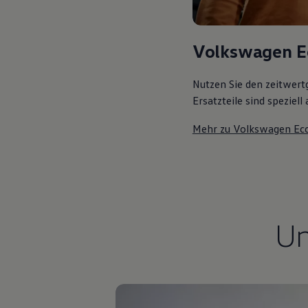
Kostensimulator
Autonomes Fahren
Mehr zum ID. Buzz
Online Beratung
Volkswagen E
California Welt
California Club
Nutzen Sie den zeitwert
California Magazin & Ratgeber
Vanlife
Ersatzteile sind speziel
Ratgeber
Routen & Reisen
Mehr zu Volkswagen Ec
California Reisen & Erlebnisse
California App
California Lifestyle & Zubehör
Übernachten im California
Marke
Unternehmen
Karriere
Karriere im Unternehmen
U
Karriere im Autohaus
Nachhaltigkeit
Kunden
Gesellschaft
Natur
Events
Rückblick VW Bus Festival 2023