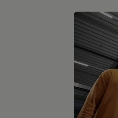
Hilfreiches für Besitzer
Digitales Bordbuch
Fahrerassistenz- und Sicherheitssysteme
Kontrollleuchten
Kurzfahrprofile und Ölverdünnung
Batterieverordnung
XTL-Dieselkraftstoff
Ersatzteile und Betriebsflüssigkeiten
Original Zubehör und Lifestyle Produkte
myVolkswagen
myVolkswagen Business
Elektrisch & Autonom
Elektro - & Hybridfahrzeuge
Unser Ansatz
Klimafreundlicher Strom
Reichweite & Ladelösungen
Reichweitensimulator
Ladezeitensimulator
Ladelösungen für Privatkunden
Ladelösungen für Gewerbekunden
Wallbox und Ladekabel
Bidirektionales Laden
Förderung & Kosten der Elektrofahrzeuge
Fördermöglichkeiten für Privatkunden
Fördermöglichkeiten für Gewerbekunden