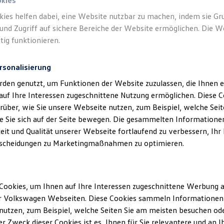
okies
kies helfen dabei, eine Website nutzbar zu machen, indem sie G
Verantwort
und Zugriff auf sichere Bereiche der Website ermöglichen. Die W
GmbH
(
Im
tig funktionieren.
rsonalisierung
rden genutzt, um Funktionen der Website zuzulassen, die Ihnen e
auf Ihre Interessen zugeschnittene Nutzung ermöglichen. Diese
über, wie Sie unsere Webseite nutzen, zum Beispiel, welche Sei
 Sie sich auf der Seite bewegen. Die gesammelten Informationen
eit und Qualität unserer Webseite fortlaufend zu verbessern, Ihr
scheidungen zu Marketingmaßnahmen zu optimieren.
Unsere Abteilungen
Montag
-
Freitag
07:30
-
18:00
Uhr
Samstag
08:00
-
13:00
Uhr
Cookies, um Ihnen auf Ihre Interessen zugeschnittene Werbung a
r Volkswagen Webseiten. Diese Cookies sammeln Informationen 
Bitte beachten Sie, dass das Autohaus an
utzen, zum Beispiel, welche Seiten Sie am meisten besuchen oder
Rosenmontag, Heiligabend und Silvester
r Zweck dieser Cookies ist es, Ihnen für Sie relevantere und an I