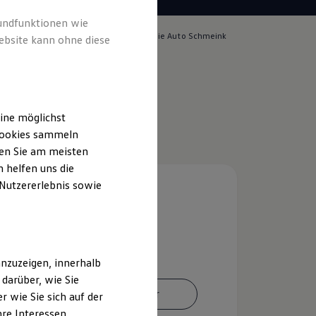
rundfunktionen wie
lich für die Inhalte auf dieser Seite ist die Auto Schmeink
ebsite kann ohne diese
pressum & Rechtliches
)
ine möglichst
 Cookies sammeln
ten Sie am meisten
 helfen uns die
 Nutzererlebnis sowie
nzuzeigen, innerhalb
darüber, wie Sie
Ansprechpartner
 wie Sie sich auf der
hre Interessen