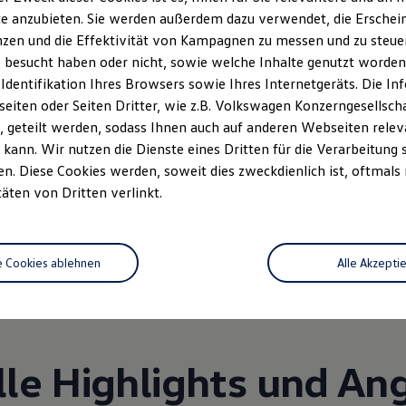
geschlossen
...
e anzubieten. Sie werden außerdem dazu verwendet, die Erschein
Mehr anzeigen
zen und die Effektivität von Kampagnen zu messen und zu steuern
 besucht haben oder nicht, sowie welche Inhalte genutzt worden s
 Identifikation Ihres Browsers sowie Ihres Internetgeräts. Die 
iten oder Seiten Dritter, wie z.B. Volkswagen Konzerngesellsch
 geteilt werden, sodass Ihnen auch auf anderen Webseiten rel
kann. Wir nutzen die Dienste eines Dritten für die Verarbeitung 
. Diese Cookies werden, soweit dies zweckdienlich ist, oftmals
Unsere Leistungen
im Überblic
täten von Dritten verlinkt.
ServicePlus
Volkswagen Econ
e Cookies ablehnen
Alle Akzepti
Service
lle Highlights und An