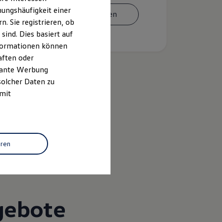
ungshäufigkeit einer
Termin vereinbaren
. Sie registrieren, ob
ind. Dies basiert auf
Informationen können
aften oder
evante Werbung
solcher Daten zu
 mit
k
omy
eren
gebote