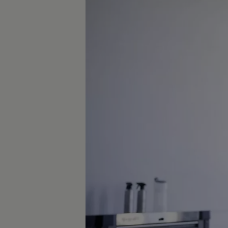
75 Jahre Bulli Jubiläum
Bulli Magazin
Fahrzeugabholung ab Werk