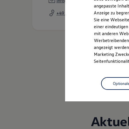
info@auto-schmeink.de
Garantien
angepasste Inhalt
Kfz-Versicherung für Nutzfahrzeuge
Anzeige zu begren
+49 2871 21240
Restschuldversicherung
Wartungsverträge
Sie eine Webseite
Besitzer & Service
einer eindeutigen
Reparatur & Service
mit anderen Webse
Sommer-Special
Reparatur, Pflege & Inspektion
Werbetreibenden,
Servicetermin anfragen
angezeigt werden 
Service-Vorteile bei Volkswagen Nutzfahrzeuge
Marketing Zwecken
ServicePlus
Economy Service
Seitenfunktionali
Räder & Reifen Service
Ersatzfahrzeuge
Notdienst und Pannenhilfe
Service
Software, Konnektivität & Apps
Optional
California App
VW Connect für Ihren ID. Buzz
VW Connect für Ihren Transporter/Caravelle
VW Connect für Ihren Amarok
VW Connect für andere Modelle
Connect Pro
Aktue
Fleet Interface Data
Multistop Pathfinder
Übersicht Software Updates