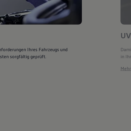
UV
Anforderungen Ihres Fahrzeugs und
Damit
ten sorgfältig geprüft.
in Ih
Mehr