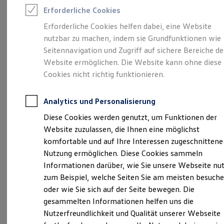
Rettungsdienste
Erforderliche Cookies
ONE Business ID Vorteile
Fahrzeugsuche & Marktplatz
Erforderliche Cookies helfen dabei, eine Website
Fahrzeugsuche
Unsere 
nutzbar zu machen, indem sie Grundfunktionen wie
Fahrzeuge online kaufen
Digitaler Marktplatz
Seitennavigation und Zugriff auf sichere Bereiche de
Kauf & Finanzierung
Website ermöglichen. Die Website kann ohne diese
Online-Fahrzeugbewertung
Hessenstraße 1, 35625 Hüttenberg
Cookies nicht richtig funktionieren.
Aktionen & Angebote
E-Auto-Förderung
Montag
Für Privatkunden
-
Freitag
07:30
-
18:00
Uhr
Analytics und Personalisierung
Für Gewerbekunden
Samstag
07:30
-
12:00
Uhr
Profi Paket
Diese Cookies werden genutzt, um Funktionen der
TopDeal
Website zuzulassen, die Ihnen eine möglichst
Gebrauchtwagen
info@auto-mueller-online.de
ProfiPartner für Gebrauchtwagen
komfortable und auf Ihre Interessen zugeschnittene
Zertifizierte Gebrauchtwagen
Nutzung ermöglichen. Diese Cookies sammeln
+49 6441 97970
Finanzierung
Informationen darüber, wie Sie unsere Webseite nu
Für Privatkunden
Für Gewerbekunden
zum Beispiel, welche Seiten Sie am meisten besuch
Leasing
Ansprechpartner
oder wie Sie sich auf der Seite bewegen. Die
Für Privatkunden
gesammelten Informationen helfen uns die
Für Gewerbekunden
Versicherungen & Garantien
Nutzerfreundlichkeit und Qualität unserer Webseite
Termin vereinbaren
Garantien