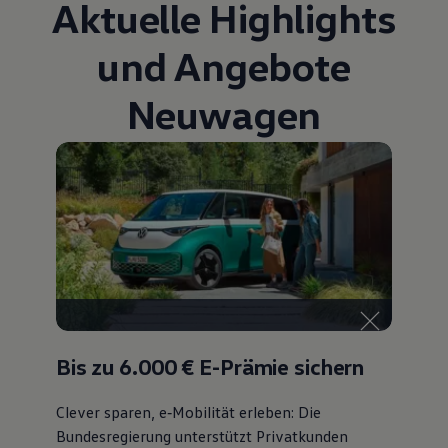
Aktuelle Highlights
Bulli Magazin
Fahrzeugabholung ab Werk
und Angebote
Uptime
Neuwagen
Bis zu 6.000 €
E-Prämie sichern
Clever sparen, e‑Mobilität erleben: Die
Bundesregierung unterstützt Privatkunden