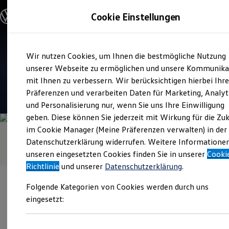
Modelle & Konfigurator
Cookie Einstellungen
Nutzfahrzeuge
Nutzfahrzeugkategorien entdecken
Modelle konfigurieren
Konfiguration laden
Zum
Zum
Modelle vergleichen
Verkauf und Service
Wir nutzen Cookies, um Ihnen die bestmögliche Nutzung
Hauptinhalt
Footer
Vorgängermodelle und Oldtimer
Auto-Müller
springen
springen
unserer Webseite zu ermöglichen und unsere Kommunika
Vorgängermodelle
Oldtimer
mit Ihnen zu verbessern. Wir berücksichtigen hierbei Ihr
Bulli Historie
4.7
|
120 Bewertungen
Präferenzen und verarbeiten Daten für Marketing, Analyt
Branchenlösungen & Gewerbekunden
und Personalisierung nur, wenn Sie uns Ihre Einwilligung
Umbaulösungen und Hersteller finden
Auf- und Umbauten entdecken & konfigurieren
geben. Diese können Sie jederzeit mit Wirkung für die Zu
Groß- und Sonderkunden
im Cookie Manager (Meine Präferenzen verwalten) in der
Großkunden
Datenschutzerklärung widerrufen. Weitere Informatione
Kommunen & Behörden
Journalisten
unseren eingesetzten Cookies finden Sie in unserer
Cooki
Sportvereine
Richtlinie
und unserer
Datenschutzerklärung
.
Branchenlösungen
Bau & Handwerk
Folgende Kategorien von Cookies werden durch uns
Gewerbliche Personenbeförderung
Service & mobile Werkstätten
eingesetzt:
Kurier, Logistik & Handel
Kühlfahrzeuge
Verantwortlich für die Inhalte auf dieser Seite ist die Auto-Müller
Feuerwehr
GmbH - Co. KG
(
Impressum & Rechtliches
)