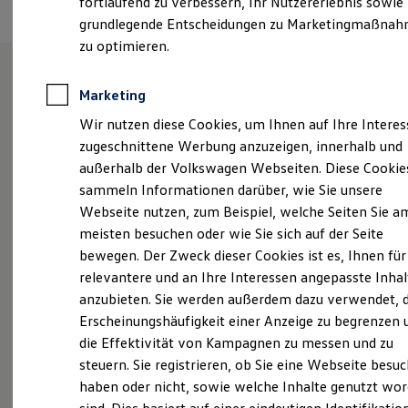
fortlaufend zu verbessern, Ihr Nutzererlebnis sowie
Kfz-Versicherung für Nutzfahrzeuge
grundlegende Entscheidungen zu Marketingmaßna
Restschuldversicherung
Wartungsverträge
zu optimieren.
Besitzer & Service
Reparatur & Service
Sommer-Special
Marketing
Herzlich Willkommen bei
Reparatur, Pflege & Inspektion
Wir nutzen diese Cookies, um Ihnen auf Ihre Intere
Servicetermin anfragen
Auto-Müller in Hüttenberg.
Service-Vorteile bei Volkswagen Nutzfahrzeuge
zugeschnittene Werbung anzuzeigen, innerhalb und
ServicePlus
außerhalb der Volkswagen Webseiten. Diese Cookie
Economy Service
sammeln Informationen darüber, wie Sie unsere
Räder & Reifen Service
Für uns als langjähriges Familienunternehmen steht
Ersatzfahrzeuge
Webseite nutzen, zum Beispiel, welche Seiten Sie a
Notdienst und Pannenhilfe
der Mensch im Mittelpunkt. Nachhaltiger Erfolg und
meisten besuchen oder wie Sie sich auf der Seite
Software, Konnektivität & Apps
menschliches Handeln sind für uns unabdingbar
bewegen. Der Zweck dieser Cookies ist es, Ihnen für
California App
miteinander verbunden. Der familiäre Umgang mit
VW Connect für Ihren ID. Buzz
relevantere und an Ihre Interessen angepasste Inhal
VW Connect für Ihren Transporter/Caravelle
unseren Kundinnen und Kunden, zukunftsorientierte
anzubieten. Sie werden außerdem dazu verwendet, d
VW Connect für Ihren Amarok
Entscheidungen und einen schonenden Umgang mit
Erscheinungshäufigkeit einer Anzeige zu begrenzen 
VW Connect für andere Modelle
unseren natürlichen Ressourcen haben für uns einen
Connect Pro
die Effektivität von Kampagnen zu messen und zu
Fleet Interface Data
sehr hohen Stellenwert. Wir sind Ihr vertrauensvoller
steuern. Sie registrieren, ob Sie eine Webseite besuc
Multistop Pathfinder
Ansprechpartner rund um Ihr Fahrzeug. Familiär –
haben oder nicht, sowie welche Inhalte genutzt wo
Übersicht Software Updates
vertrauensvoll – nachhaltig. Wir freuen uns auf Ihren
Hilfreiches für Besitzer