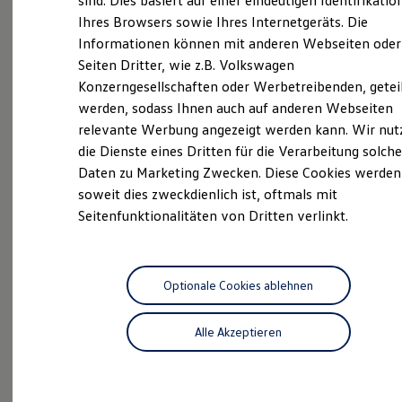
sind. Dies basiert auf einer eindeutigen Identifikatio
Digitales Bordbuch
Besuch.
Ihres Browsers sowie Ihres Internetgeräts. Die
Fahrerassistenz- und Sicherheitssysteme
Informationen können mit anderen Webseiten oder
Kontrollleuchten
Kurzfahrprofile und Ölverdünnung
Das sind unsere Leistungen
Seiten Dritter, wie z.B. Volkswagen
Batterieverordnung
Konzerngesellschaften oder Werbetreibenden, getei
XTL-Dieselkraftstoff
Neuwagen
Nutzfahrzeuge
werden, sodass Ihnen auch auf anderen Webseiten
Ersatzteile und Betriebsflüssigkeiten
Original Zubehör und Lifestyle Produkte
relevante Werbung angezeigt werden kann. Wir nut
Neuwagen Caddy - Multivan -
myVolkswagen
die Dienste eines Dritten für die Verarbeitung solche
myVolkswagen Business
California
Daten zu Marketing Zwecken. Diese Cookies werden
Elektrisch & Autonom
Elektro - & Hybridfahrzeuge
ID.
Buzz
soweit dies zweckdienlich ist, oftmals mit
Unser Ansatz
Seitenfunktionalitäten von Dritten verlinkt.
Klimafreundlicher Strom
Service
Reichweite & Ladelösungen
Reichweitensimulator
Volkswagen Economy
Ladezeitensimulator
Service
Ladelösungen für Privatkunden
Optionale Cookies ablehnen
Ladelösungen für Gewerbekunden
Zertifizierte
Gebrauchtwagen
Wallbox und Ladekabel
Alle Akzeptieren
Bidirektionales Laden
Förderung & Kosten der Elektrofahrzeuge
Fördermöglichkeiten für Privatkunden
Fördermöglichkeiten für Gewerbekunden
Kostensimulator