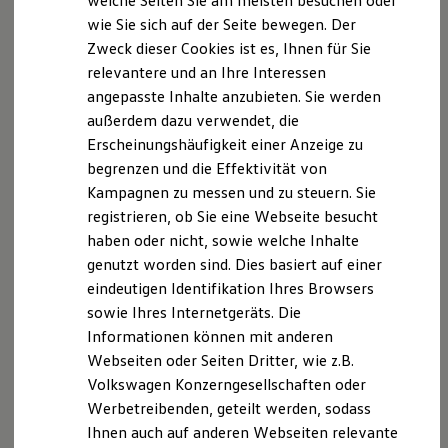
welche Seiten Sie am meisten besuchen oder
Digitales Bordbuch
wie Sie sich auf der Seite bewegen. Der
Fahrerassistenz- und Sicherheitssysteme
Datenschutzinformation der Auto-Müller GmbH & Co.
Zweck dieser Cookies ist es, Ihnen für Sie
Kontrollleuchten
KG
Kurzfahrprofile und Ölverdünnung
relevantere und an Ihre Interessen
Batterieverordnung
angepasste Inhalte anzubieten. Sie werden
XTL-Dieselkraftstoff
Vorwort
außerdem dazu verwendet, die
Ersatzteile und Betriebsflüssigkeiten
Original Zubehör und Lifestyle Produkte
Erscheinungshäufigkeit einer Anzeige zu
Wir informieren Sie transparent darüber, wann und
myVolkswagen
begrenzen und die Effektivität von
myVolkswagen Business
wie wir Ihre persönlichen Daten in unserem Haus
Kampagnen zu messen und zu steuern. Sie
Elektrisch & Autonom
sicher verarbeiten. Der Umgang mit unseren Kunden
Elektro - & Hybridfahrzeuge
registrieren, ob Sie eine Webseite besucht
und Interessenten ist für uns Vertrauenssache. Daher
Unser Ansatz
haben oder nicht, sowie welche Inhalte
Klimafreundlicher Strom
nehmen wir den Schutz Ihrer privaten Daten sehr
genutzt worden sind. Dies basiert auf einer
Reichweite & Ladelösungen
ernst und legen großen Wert auf den sorgsamen und
Reichweitensimulator
eindeutigen Identifikation Ihres Browsers
sicheren Umgang mit Ihren privaten Daten und auf
Ladezeitensimulator
sowie Ihres Internetgeräts. Die
Ladelösungen für Privatkunden
den Schutz dieser Daten vor Missbrauch.
Informationen können mit anderen
Ladelösungen für Gewerbekunden
Wallbox und Ladekabel
Webseiten oder Seiten Dritter, wie z.B.
Damit Sie sich mit Ihren Daten in unserem Haus
Bidirektionales Laden
Volkswagen Konzerngesellschaften oder
sicher und wohl fühlen, handeln wir stets in
Förderung & Kosten der Elektrofahrzeuge
Werbetreibenden, geteilt werden, sodass
Fördermöglichkeiten für Privatkunden
Übereinstimmung mit den einschlägigen gesetzlichen
Fördermöglichkeiten für Gewerbekunden
Ihnen auch auf anderen Webseiten relevante
Bestimmungen zum Schutz personenbezogener
Kostensimulator