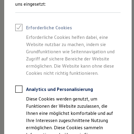
und Angeboten, die auf dieser Webseite
Rettungsdienste
uns eingesetzt:
ONE Business ID Vorteile
speziell aufgeführt sind.
Fahrzeugsuche & Marktplatz
Fahrzeugsuche
Fahrzeuge online kaufen
Erforderliche Cookies
Digitaler Marktplatz
Kauf & Finanzierung
Erforderliche Cookies helfen dabei, eine
Impressum
Online-Fahrzeugbewertung
Website nutzbar zu machen, indem sie
Aktionen & Angebote
E-Auto-Förderung
Grundfunktionen wie Seitennavigation und
Datenschutzerklärung
Für Privatkunden
Zugriff auf sichere Bereiche der Website
Für Gewerbekunden
ermöglichen. Die Website kann ohne diese
Profi Paket
TopDeal
Cookies nicht richtig funktionieren.
Impressum
Gebrauchtwagen
ProfiPartner für Gebrauchtwagen
Zertifizierte Gebrauchtwagen
Analytics und Personalisierung
Auto-Müller GmbH & Co. KG
Finanzierung
Diese Cookies werden genutzt, um
Hessenstraße 1
Für Privatkunden
Für Gewerbekunden
Funktionen der Website zuzulassen, die
35625 Hüttenberg
Leasing
Ihnen eine möglichst komfortable und auf
Telefon: 06441 / 97 97-0
Für Privatkunden
Ihre Interessen zugeschnittene Nutzung
Fax: 06441 / 97 97-55
Für Gewerbekunden
Versicherungen & Garantien
ermöglichen. Diese Cookies sammeln
E-Mail:
info@auto-mueller-online.de
Garantien