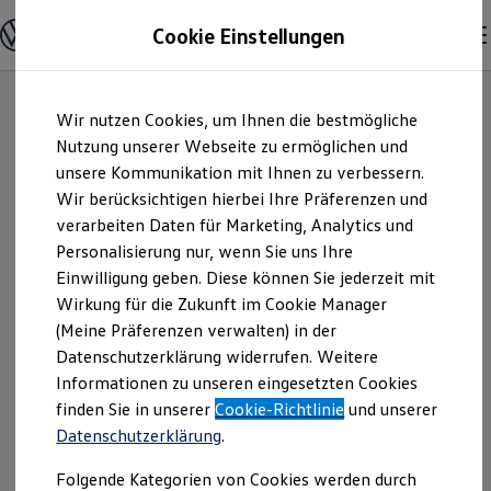
Modelle & Konfigurator
Cookie Einstellungen
Nutzfahrzeuge
Nutzfahrzeugkategorien entdecken
Modelle konfigurieren
Konfiguration laden
Zum
Zum
Modelle vergleichen
Wir nutzen Cookies, um Ihnen die bestmögliche
Hauptinhalt
Footer
Vorgängermodelle und Oldtimer
springen
springen
Nutzung unserer Webseite zu ermöglichen und
Vorgängermodelle
Oldtimer
unsere Kommunikation mit Ihnen zu verbessern.
Auto-Müller GmbH
Bulli Historie
Wir berücksichtigen hierbei Ihre Präferenzen und
Branchenlösungen & Gewerbekunden
verarbeiten Daten für Marketing, Analytics und
Umbaulösungen und Hersteller finden
& Co. KG |
Auf- und Umbauten entdecken & konfigurieren
Personalisierung nur, wenn Sie uns Ihre
Groß- und Sonderkunden
Einwilligung geben. Diese können Sie jederzeit mit
Impressum &
Großkunden
Wirkung für die Zukunft im Cookie Manager
Kommunen & Behörden
Journalisten
(Meine Präferenzen verwalten) in der
Rechtliches
Sportvereine
Datenschutzerklärung widerrufen. Weitere
Branchenlösungen
Informationen zu unseren eingesetzten Cookies
Bau & Handwerk
Gewerbliche Personenbeförderung
Hier finden Sie Informationen über die
finden Sie in unserer
Cookie-Richtlinie
und unserer
Service & mobile Werkstätten
Datenschutzerklärung
.
Auto-Müller GmbH & Co. KG als
Kurier, Logistik & Handel
Kühlfahrzeuge
verantwortliche Anbieterin von Inhalten
Folgende Kategorien von Cookies werden durch
Feuerwehr