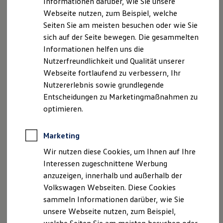
Informationen darüber, wie Sie unsere
Kfz-Versicherung für Nutzfahrzeuge
Geschäftsführer: Sabine Fremerey, Lysander T.
Webseite nutzen, zum Beispiel, welche
Restschuldversicherung
Schäfer
Wartungsverträge
Seiten Sie am meisten besuchen oder wie Sie
Besitzer & Service
USt.-ID: DE113743665
sich auf der Seite bewegen. Die gesammelten
Reparatur & Service
Handelsregister: Wetzlar HRA 2887
Informationen helfen uns die
Sommer-Special
Versicherungsvermittlerregister: D-FPRM-FSWJT-85
Reparatur, Pflege & Inspektion
Nutzerfreundlichkeit und Qualität unserer
Servicetermin anfragen
Hinweis gemäß § 36
Webseite fortlaufend zu verbessern, Ihr
Service-Vorteile bei Volkswagen Nutzfahrzeuge
Verbraucherstreitbeilegungsgesetz (VSBG)
Nutzererlebnis sowie grundlegende
ServicePlus
„Wir sind zur Teilnahme an einem
Economy Service
Entscheidungen zu Marketingmaßnahmen zu
Räder & Reifen Service
Streitbeilegungsverfahren vor einer
optimieren.
Ersatzfahrzeuge
Verbraucherschlichtungsstelle weder bereit noch dazu
Notdienst und Pannenhilfe
verpflichtet.“
Software, Konnektivität & Apps
Marketing
California App
VW Connect für Ihren ID. Buzz
Wir nutzen diese Cookies, um Ihnen auf Ihre
Unseren externen Datenschutzbeauftragten erreichen
VW Connect für Ihren Transporter/Caravelle
Interessen zugeschnittene Werbung
Sie unter:
VW Connect für Ihren Amarok
anzuzeigen, innerhalb und außerhalb der
VW Connect für andere Modelle
datenschutz@auto-mueller-online.de
Connect Pro
Volkswagen Webseiten. Diese Cookies
Fleet Interface Data
sammeln Informationen darüber, wie Sie
Multistop Pathfinder
unsere Webseite nutzen, zum Beispiel,
Übersicht Software Updates
Datenschutzerklärung
Hilfreiches für Besitzer