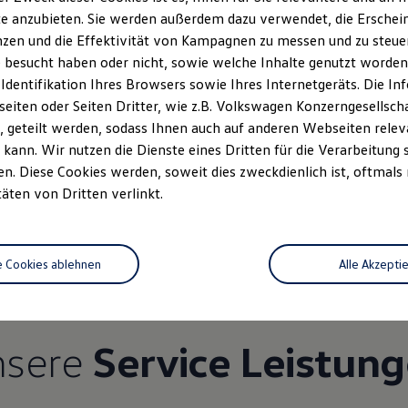
e anzubieten. Sie werden außerdem dazu verwendet, die Erschein
zen und die Effektivität von Kampagnen zu messen und zu steuern
 besucht haben oder nicht, sowie welche Inhalte genutzt worden s
 Identifikation Ihres Browsers sowie Ihres Internetgeräts. Die 
iten oder Seiten Dritter, wie z.B. Volkswagen Konzerngesellsch
 geteilt werden, sodass Ihnen auch auf anderen Webseiten rel
kann. Wir nutzen die Dienste eines Dritten für die Verarbeitung 
. Diese Cookies werden, soweit dies zweckdienlich ist, oftmals
Unsere Leistungen
im Überblic
täten von Dritten verlinkt.
Service
e Cookies ablehnen
Alle Akzepti
nsere
Service Leistun