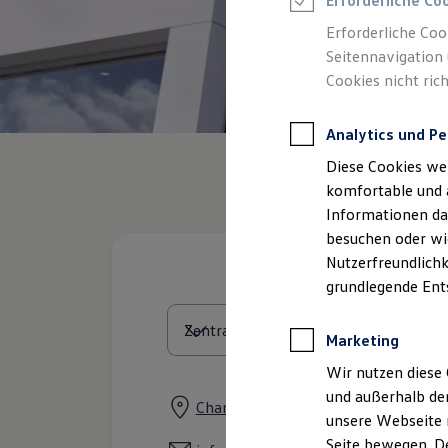
Erforderliche Co
Feuerwehr
Rettungsdienste
Erforderliche Coo
ONE Business ID Vorteile
Seitennavigation 
Fahrzeugsuche & Marktplatz
Cookies nicht rich
Fahrzeugsuche
Fahrzeuge online kaufen
Digitaler Marktplatz
Analytics und Pe
Kauf & Finanzierung
Online-Fahrzeugbewertung
Diese Cookies we
Aktionen & Angebote
E-Auto-Förderung
komfortable und 
Für Privatkunden
Informationen dar
Für Gewerbekunden
besuchen oder wie
Profi Paket
TopDeal
Nutzerfreundlichk
Gebrauchtwagen
grundlegende Ent
ProfiPartner für Gebrauchtwagen
Zertifizierte Gebrauchtwagen
Finanzierung
Marketing
Für Privatkunden
Für Gewerbekunden
Wir nutzen diese 
Leasing
und außerhalb de
Für Privatkunden
Chamer Straße 49, 93426 Roding
unsere Webseite n
Für Gewerbekunden
Versicherungen & Garantien
Seite bewegen. De