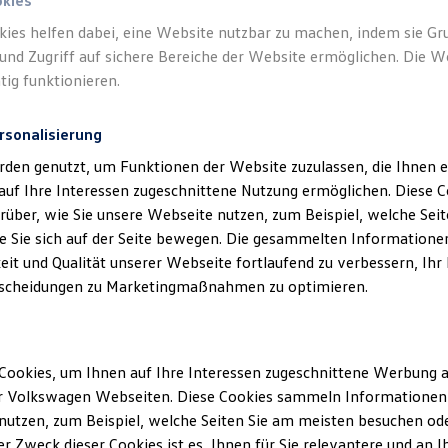
okies
kies helfen dabei, eine Website nutzbar zu machen, indem sie G
Verantwort
und Zugriff auf sichere Bereiche der Website ermöglichen. Die W
(
Impressu
tig funktionieren.
rsonalisierung
rden genutzt, um Funktionen der Website zuzulassen, die Ihnen e
auf Ihre Interessen zugeschnittene Nutzung ermöglichen. Diese
über, wie Sie unsere Webseite nutzen, zum Beispiel, welche Sei
 Sie sich auf der Seite bewegen. Die gesammelten Informationen
eit und Qualität unserer Webseite fortlaufend zu verbessern, Ihr
scheidungen zu Marketingmaßnahmen zu optimieren.
Unsere Abteilungen
Cookies, um Ihnen auf Ihre Interessen zugeschnittene Werbung a
Montag
-
Freitag
08:00
-
17:00
Uhr
r Volkswagen Webseiten. Diese Cookies sammeln Informationen 
Samstag
09:00
-
12:00
Uhr
utzen, zum Beispiel, welche Seiten Sie am meisten besuchen oder
r Zweck dieser Cookies ist es, Ihnen für Sie relevantere und an I