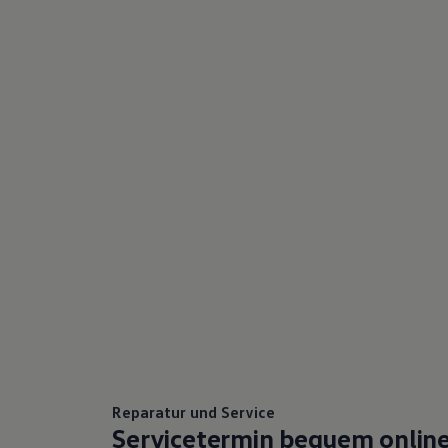
75 Jahre Bulli Jubiläum
Bulli Magazin
Fahrzeugabholung ab Werk
Reparatur und Service
Servicetermin bequem onlin