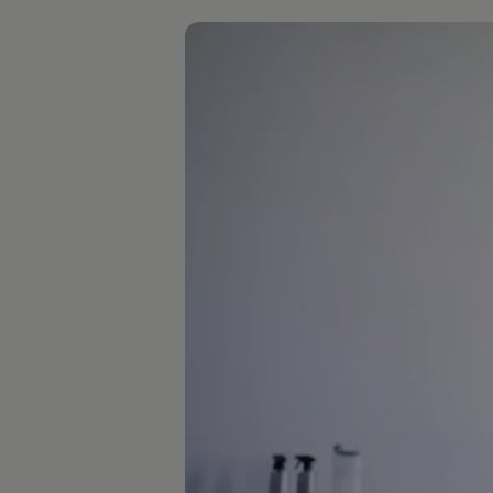
Hilfreiches für Besitzer
Digitales Bordbuch
Fahrerassistenz- und Sicherheitssysteme
Kontrollleuchten
Kurzfahrprofile und Ölverdünnung
Batterieverordnung
XTL-Dieselkraftstoff
Ersatzteile und Betriebsflüssigkeiten
Original Zubehör und Lifestyle Produkte
myVolkswagen
myVolkswagen Business
Elektrisch & Autonom
Elektro - & Hybridfahrzeuge
Unser Ansatz
Klimafreundlicher Strom
Reichweite & Ladelösungen
Reichweitensimulator
Ladezeitensimulator
Ladelösungen für Privatkunden
Ladelösungen für Gewerbekunden
Wallbox und Ladekabel
Bidirektionales Laden
Förderung & Kosten der Elektrofahrzeuge
Fördermöglichkeiten für Privatkunden
Fördermöglichkeiten für Gewerbekunden