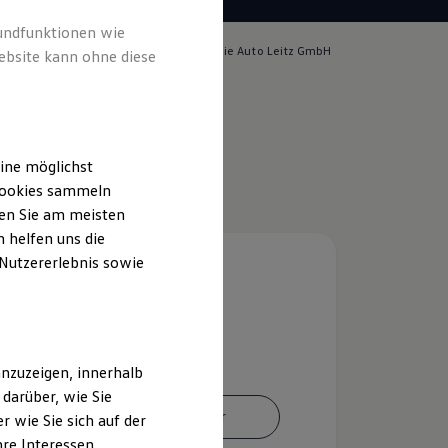
rundfunktionen wie
lich für die Inhalte auf dieser Seite ist die Auto Leitz GmbH
ebsite kann ohne diese
m & Rechtliches
)
ine möglichst
 Cookies sammeln
ten Sie am meisten
 helfen uns die
 Nutzererlebnis sowie
nzuzeigen, innerhalb
darüber, wie Sie
Ansprechpartner
 wie Sie sich auf der
hre Interessen