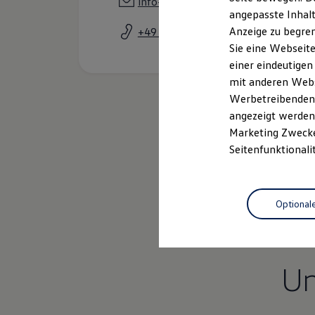
info-roding@auto-leitz.vapn.de
Garantien
angepasste Inhalt
Kfz-Versicherung für Nutzfahrzeuge
Anzeige zu begren
+49 9461 9138870
Restschuldversicherung
Wartungsverträge
Sie eine Webseite
Besitzer & Service
einer eindeutigen
Reparatur & Service
mit anderen Webse
Sommer-Special
Reparatur, Pflege & Inspektion
Werbetreibenden,
Servicetermin anfragen
angezeigt werden 
Service-Vorteile bei Volkswagen Nutzfahrzeuge
Marketing Zwecken
ServicePlus
Economy Service
Seitenfunktionali
Räder & Reifen Service
Ersatzfahrzeuge
Notdienst und Pannenhilfe
Software, Konnektivität & Apps
Optional
California App
VW Connect für Ihren ID. Buzz
VW Connect für Ihren Transporter/Caravelle
VW Connect für Ihren Amarok
VW Connect für andere Modelle
U
Connect Pro
Fleet Interface Data
Multistop Pathfinder
Übersicht Software Updates