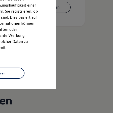
ungshäufigkeit einer
Termin vereinbaren
. Sie registrieren, ob
ind. Dies basiert auf
Informationen können
aften oder
evante Werbung
solcher Daten zu
 mit
k
eren
gen