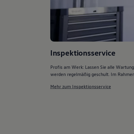
Kostensimulator
Autonomes Fahren
Mehr zum ID. Buzz
Online Beratung
California Welt
California Club
California Magazin & Ratgeber
Vanlife
Ratgeber
Inspektionsservice
Routen & Reisen
California Reisen & Erlebnisse
California App
Profis am Werk: Lassen Sie alle Wartun
California Lifestyle & Zubehör
werden regelmäßig geschult. Im Rahmen e
Übernachten im California
Marke
Unternehmen
Mehr zum Inspektionsservice
Karriere
Karriere im Unternehmen
Karriere im Autohaus
Nachhaltigkeit
Kunden
Gesellschaft
Natur
Events
Rückblick VW Bus Festival 2023