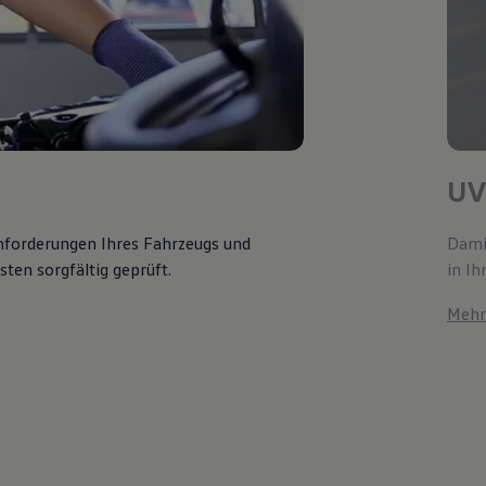
UV
Anforderungen Ihres Fahrzeugs und
Damit
ten sorgfältig geprüft.
in Ih
Mehr