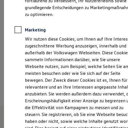
fortlaufend zu verbessern, Ihr Nutzererlebnis sowie
Montag
-
Donnerstag
08:00
-
12:00
Uhr
Kfz-Versicherung für Nutzfahrzeuge
grundlegende Entscheidungen zu Marketingmaßna
Restschuldversicherung
13:00
-
17:00
Uhr
Wartungsverträge
zu optimieren.
Freitag
08:00
-
12:00
Uhr
Besitzer & Service
Reparatur & Service
13:00
-
16:30
Uhr
Sommer-Special
Marketing
Reparatur, Pflege & Inspektion
Wir nutzen diese Cookies, um Ihnen auf Ihre Intere
Servicetermin anfragen
datenschutz@autoheser.de
Service-Vorteile bei Volkswagen Nutzfahrzeuge
zugeschnittene Werbung anzuzeigen, innerhalb und
ServicePlus
außerhalb der Volkswagen Webseiten. Diese Cookie
+49 9277 567
Economy Service
sammeln Informationen darüber, wie Sie unsere
Räder & Reifen Service
Ersatzfahrzeuge
Webseite nutzen, zum Beispiel, welche Seiten Sie a
Notdienst und Pannenhilfe
Ansprechpartner
meisten besuchen oder wie Sie sich auf der Seite
Software, Konnektivität & Apps
bewegen. Der Zweck dieser Cookies ist es, Ihnen für
California App
VW Connect für Ihren ID. Buzz
relevantere und an Ihre Interessen angepasste Inhal
Termin vereinbaren
VW Connect für Ihren Transporter/Caravelle
anzubieten. Sie werden außerdem dazu verwendet, d
VW Connect für Ihren Amarok
Erscheinungshäufigkeit einer Anzeige zu begrenzen 
VW Connect für andere Modelle
Connect Pro
die Effektivität von Kampagnen zu messen und zu
Fleet Interface Data
steuern. Sie registrieren, ob Sie eine Webseite besuc
Multistop Pathfinder
haben oder nicht, sowie welche Inhalte genutzt wo
Übersicht Software Updates
Unsere Leistungen
im
Hilfreiches für Besitzer