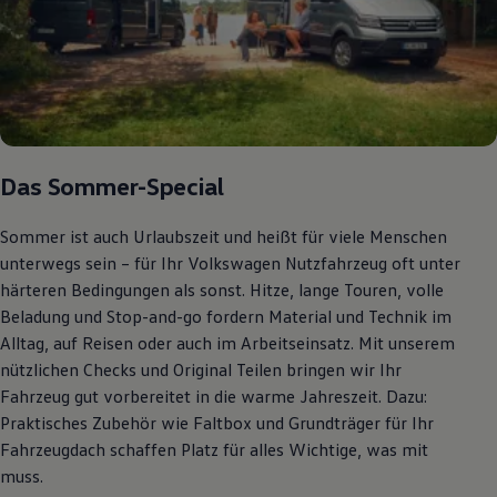
Autonomes Fahren
Mehr zum ID. Buzz
Online Beratung
California Welt
California Club
California Magazin & Ratgeber
Vanlife
Ratgeber
Routen & Reisen
Das Sommer-Special
California Reisen & Erlebnisse
California App
Sommer ist auch Urlaubszeit und heißt für viele Menschen
California Lifestyle & Zubehör
Übernachten im California
unterwegs sein – für Ihr Volkswagen Nutzfahrzeug oft unter
Marke
härteren Bedingungen als sonst. Hitze, lange Touren, volle
Unternehmen
Beladung und Stop-and-go fordern Material und Technik im
Karriere
Karriere im Unternehmen
Alltag, auf Reisen oder auch im Arbeitseinsatz. Mit unserem
Karriere im Autohaus
nützlichen Checks und Original Teilen bringen wir Ihr
Nachhaltigkeit
Fahrzeug gut vorbereitet in die warme Jahreszeit. Dazu:
Kunden
Gesellschaft
Praktisches Zubehör wie Faltbox und Grundträger für Ihr
Natur
Fahrzeugdach schaffen Platz für alles Wichtige, was mit
Events
muss.
Rückblick VW Bus Festival 2023
75 Jahre Bulli Jubiläum