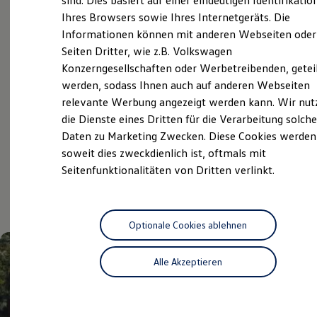
sind. Dies basiert auf einer eindeutigen Identifikatio
Digitales Bordbuch
Überblick
Ihres Browsers sowie Ihres Internetgeräts. Die
Fahrerassistenz- und Sicherheitssysteme
Informationen können mit anderen Webseiten oder
Kontrollleuchten
Kurzfahrprofile und Ölverdünnung
Seiten Dritter, wie z.B. Volkswagen
Service
Batterieverordnung
Konzerngesellschaften oder Werbetreibenden, getei
XTL-Dieselkraftstoff
Volkswagen Economy
werden, sodass Ihnen auch auf anderen Webseiten
Ersatzteile und Betriebsflüssigkeiten
Original Zubehör und Lifestyle Produkte
Service
relevante Werbung angezeigt werden kann. Wir nut
myVolkswagen
die Dienste eines Dritten für die Verarbeitung solche
myVolkswagen Business
Daten zu Marketing Zwecken. Diese Cookies werden
Elektrisch & Autonom
Elektro - & Hybridfahrzeuge
soweit dies zweckdienlich ist, oftmals mit
Aktuelle Highlights
Unser Ansatz
Seitenfunktionalitäten von Dritten verlinkt.
Klimafreundlicher Strom
und Angebote
Reichweite & Ladelösungen
Reichweitensimulator
Ladezeitensimulator
Ladelösungen für Privatkunden
Optionale Cookies ablehnen
Ladelösungen für Gewerbekunden
Wallbox und Ladekabel
Alle Akzeptieren
Bidirektionales Laden
Förderung & Kosten der Elektrofahrzeuge
Fördermöglichkeiten für Privatkunden
Fördermöglichkeiten für Gewerbekunden
Kostensimulator