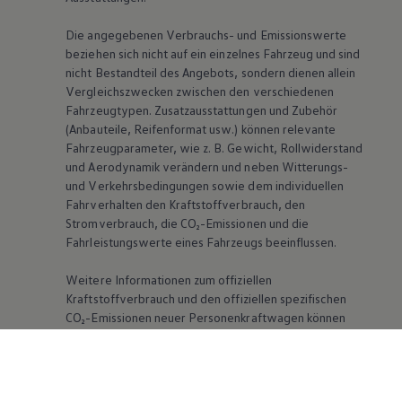
Die angegebenen Verbrauchs- und Emissionswerte
beziehen sich nicht auf ein einzelnes Fahrzeug und sind
nicht Bestandteil des Angebots, sondern dienen allein
Vergleichszwecken zwischen den verschiedenen
Fahrzeugtypen. Zusatzausstattungen und Zubehör
(Anbauteile, Reifenformat usw.) können relevante
Fahrzeugparameter, wie
z. B.
Gewicht, Rollwiderstand
und Aerodynamik verändern und neben Witterungs-
und Verkehrsbedingungen sowie dem individuellen
Fahrverhalten den Kraftstoffverbrauch, den
Stromverbrauch, die CO₂-Emissionen und die
Fahrleistungswerte eines Fahrzeugs beeinflussen.
Weitere Informationen zum offiziellen
Kraftstoffverbrauch und den offiziellen spezifischen
CO₂-Emissionen neuer Personenkraftwagen können
dem „Leitfaden über den Kraftstoffverbrauch, die CO₂-
Emissionen und den Stromverbrauch neuer
Personenkraftwagen“ entnommen werden, der an
allen Verkaufsstellen und bei der DAT Deutsche