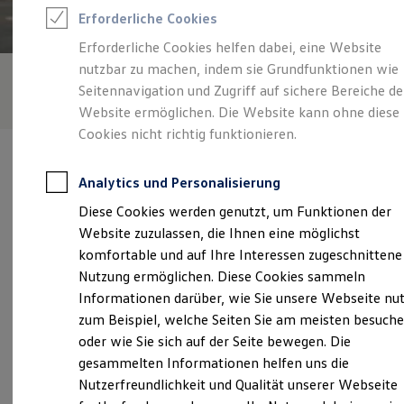
Rettungsdienste
Erforderliche Cookies
ONE Business ID Vorteile
Fahrzeugsuche & Marktplatz
Erforderliche Cookies helfen dabei, eine Website
Fahrzeugsuche
nutzbar zu machen, indem sie Grundfunktionen wie
Fahrzeuge online kaufen
Digitaler Marktplatz
Seitennavigation und Zugriff auf sichere Bereiche de
Kauf & Finanzierung
Website ermöglichen. Die Website kann ohne diese
Online-Fahrzeugbewertung
Cookies nicht richtig funktionieren.
Aktionen & Angebote
E-Auto-Förderung
Für Privatkunden
Analytics und Personalisierung
Für Gewerbekunden
Profi Paket
Diese Cookies werden genutzt, um Funktionen der
TopDeal
Verantwortlich für die Inhalte auf dieser Seite ist die Auto Heser e.
Website zuzulassen, die Ihnen eine möglichst
Gebrauchtwagen
K. Inh. Claudia Schöbel
(
Impressum & Rechtliches
)
ProfiPartner für Gebrauchtwagen
komfortable und auf Ihre Interessen zugeschnittene
Zertifizierte Gebrauchtwagen
Nutzung ermöglichen. Diese Cookies sammeln
Finanzierung
Informationen darüber, wie Sie unsere Webseite nu
Für Privatkunden
Unsere 
Für Gewerbekunden
zum Beispiel, welche Seiten Sie am meisten besuch
Leasing
oder wie Sie sich auf der Seite bewegen. Die
Für Privatkunden
gesammelten Informationen helfen uns die
Für Gewerbekunden
Löchleinstalstraße 347, 95485 Warmensteinach
Versicherungen & Garantien
Nutzerfreundlichkeit und Qualität unserer Webseite
Garantien