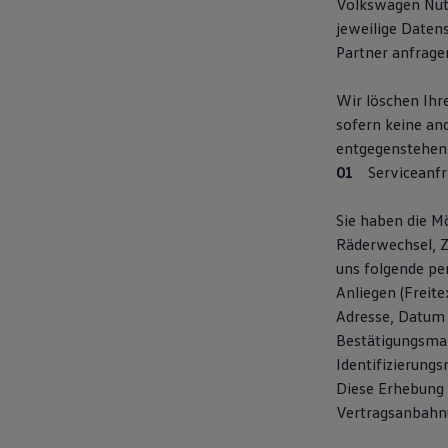
Volkswagen Nutz
Bulli Magazin
jeweilige Daten
Fahrzeugabholung ab Werk
Partner anfrage
Uptime
Wir löschen Ihr
sofern keine an
entgegenstehen
Serviceanfr
Sie haben die Mö
Räderwechsel, 
uns folgende pe
Anliegen (Freit
Adresse, Datum 
Bestätigungsmai
Identifizierung
Diese Erhebung 
Vertragsanbahnun