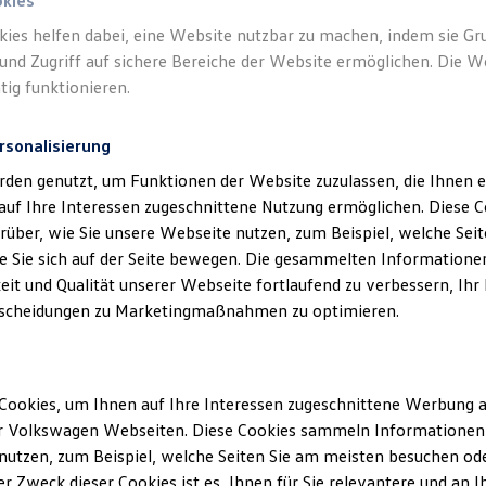
okies
kies helfen dabei, eine Website nutzbar zu machen, indem sie G
und Zugriff auf sichere Bereiche der Website ermöglichen. Die W
tig funktionieren.
rsonalisierung
klärung
rden genutzt, um Funktionen der Website zuzulassen, die Ihnen e
auf Ihre Interessen zugeschnittene Nutzung ermöglichen. Diese
über, wie Sie unsere Webseite nutzen, zum Beispiel, welche Sei
 Sie sich auf der Seite bewegen. Die gesammelten Informationen
ssum
eit und Qualität unserer Webseite fortlaufend zu verbessern, Ihr
scheidungen zu Marketingmaßnahmen zu optimieren.
der GmbH mit Sitz in Riedenburg
t Regensburg, HRB 11032)
Cookies, um Ihnen auf Ihre Interessen zugeschnittene Werbung a
: Michael Fleischmann
r Volkswagen Webseiten. Diese Cookies sammeln Informationen 
Gewerbepark 10
utzen, zum Beispiel, welche Seiten Sie am meisten besuchen oder
rgDEutschland
r Zweck dieser Cookies ist es, Ihnen für Sie relevantere und an I