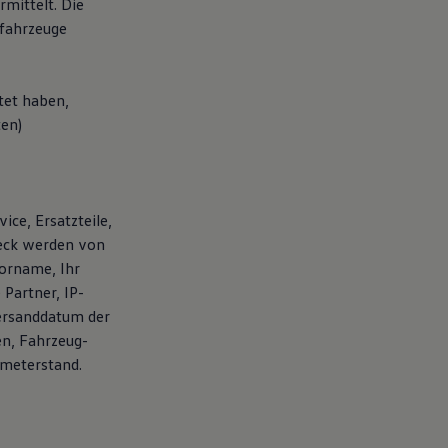
mittelt. Die
fahrzeuge
tet haben,
ten)
ice, Ersatzteile,
weck werden von
orname, Ihr
Partner, IP-
ersanddatum der
en, Fahrzeug-
ometerstand.