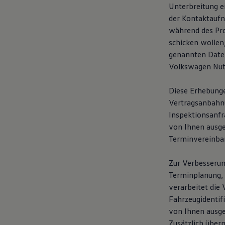
Unterbreitung e
der Kontaktaufn
während des Pro
schicken wollen
genannten Daten
Volkswagen Nutz
Diese Erhebunge
Vertragsanbahnun
Inspektionsanfr
von Ihnen ausg
Terminvereinba
Zur Verbesserun
Terminplanung, 
verarbeitet die 
Fahrzeugidentif
von Ihnen ausge
Zusätzlich über