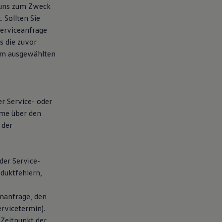
 uns zum Zweck
 Sollten Sie
erviceanfrage
s die zuvor
eim ausgewählten
er Service- oder
hme über den
 der
der Service-
duktfehlern,
nanfrage, den
rvicetermin).
 Zeitpunkt der