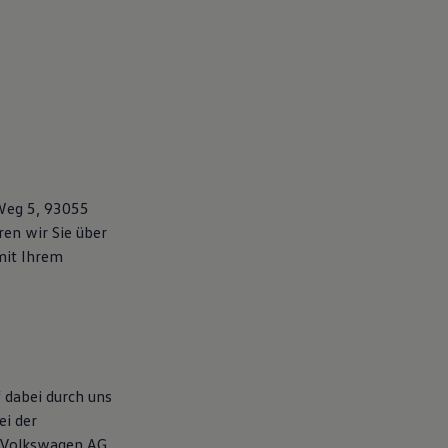
 Weg 5, 93055
en wir Sie über
mit Ihrem
 dabei durch uns
ei der
e Volkswagen AG