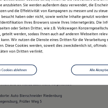
 9442 / 92 18-0
e anzubieten. Sie werden außerdem dazu verwendet, die Erschein
42 / 92 18-18
zen und die Effektivität von Kampagnen zu messen und zu steuern
denburg@bierschneider.de
 besucht haben oder nicht, sowie welche Inhalte genutzt worden s
814 981 829
 Identifikation Ihres Browsers sowie Ihres Internetgeräts. Die 
iten oder Seiten Dritter, wie z.B. Volkswagen Konzerngesellsch
rmittlerregister: Register-Nr. D-AJT6-2HFQF-54
 geteilt werden, sodass Ihnen auch auf anderen Webseiten rel
register.info)Gebundener
Versicherungsvertreter nach § 34d 
kann. Wir nutzen die Dienste eines Dritten für die Verarbeitung 
e:
. Diese Cookies werden, soweit dies zweckdienlich ist, oftmals
n und Oberbayern
täten von Dritten verlinkt.
 2
e Cookies ablehnen
Alle Akzepti
 36 Verbraucher­streit­bei­legungs­gesetz (VSBG): Die Auto Biers
inem Streitbeilegungsverfahren vor einer Verbraucherschlichtungs
men und ist hierzu auch nicht verpflichtet.
dorte: Auto Bierschneider Riedenburg
egensburg, Prüller Weg 5