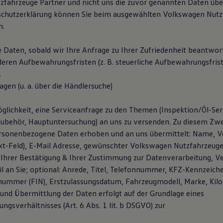
fahrzeuge Partner und nicht uns die zuvor genannten Daten über
schutzerklärung können Sie beim ausgewählten Volkswagen Nutz
n.
e Daten, sobald wir Ihre Anfrage zu Ihrer Zufriedenheit beantwor
deren Aufbewahrungsfristen (z. B. steuerliche Aufbewahrungsfris
.
agen (u. a. über die Händlersuche)
glichkeit, eine Serviceanfrage zu den Themen (Inspektion/Öl-Serv
Zubehör, Hauptuntersuchung) an uns zu versenden. Zu diesem Z
rsonenbezogene Daten erhoben und an uns übermittelt: Name, V
ext-Feld), E-Mail Adresse, gewünschter Volkswagen Nutzfahrzeuge 
Ihrer Bestätigung & Ihrer Zustimmung zur Datenverarbeitung, V
l an Sie; optional: Anrede, Titel, Telefonnummer, KFZ-Kennzeich
snummer (FIN), Erstzulassungsdatum, Fahrzeugmodell, Marke, Kil
und Übermittlung der Daten erfolgt auf der Grundlage eines
gsverhältnisses (Art. 6 Abs. 1 lit. b DSGVO) zur