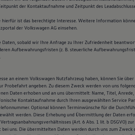
itpunkt der Kontaktaufnahme und Zeitpunkt des Leadabschlusse
 hierfür ist das berechtigte Interesse. Weitere Information könn
zportal der Volkswagen AG einsehen.
e Daten, sobald wir Ihre Anfrage zu Ihrer Zufriedenheit beantwor
deren Aufbewahrungsfristen (z. B. steuerliche Aufbewahrungsfris
.
resse an einem Volkswagen Nutzfahrzeug haben, können Sie über
ur Probefahrt angeben. Zu diesem Zweck werden von uns folgen
en Daten erhoben und an uns übermittelt: Name, Titel, Anrede, 
efonische Kontaktaufnahme durch Ihren ausgewählten Service Pa
elefonnummer. Optional können Terminwünsche für die Durchfüh
ewählt werden. Diese Erhebung und Übermittlung der Daten erfol
 Vertragsanbahnungsverhältnisses (Art. 6 Abs. 1 lit. b DSGVO) zu
t bei uns. Die übermittelten Daten werden durch uns zum Zweck 