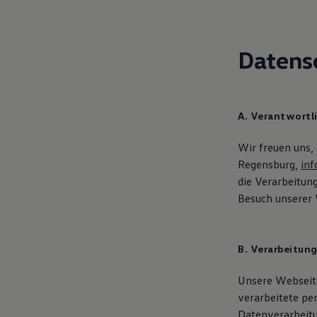
Digitales Bordbuch
Fahrerassistenz- und Sicherheitssysteme
Kontrollleuchten
Kurzfahrprofile und Ölverdünnung
Datens
Batterieverordnung
XTL-Dieselkraftstoff
Ersatzteile und Betriebsflüssigkeiten
Original Zubehör und Lifestyle Produkte
myVolkswagen
A. Verantwortl
myVolkswagen Business
Elektrisch & Autonom
Wir freuen uns,
Elektro - & Hybridfahrzeuge
Unser Ansatz
Regensburg,
inf
Klimafreundlicher Strom
die Verarbeitu
Reichweite & Ladelösungen
Besuch unserer 
Reichweitensimulator
Ladezeitensimulator
Ladelösungen für Privatkunden
Ladelösungen für Gewerbekunden
B. Verarbeitun
Wallbox und Ladekabel
Bidirektionales Laden
Förderung & Kosten der Elektrofahrzeuge
Unsere Webseite
Fördermöglichkeiten für Privatkunden
verarbeitete pe
Fördermöglichkeiten für Gewerbekunden
Datenverarbeit
Kostensimulator