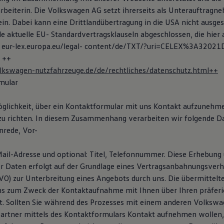
arbeiterin. Die Volkswagen AG setzt ihrerseits als Unterauftragn
ein. Dabei kann eine Drittlandübertragung in die USA nicht ausge
e aktuelle EU- Standardvertragsklauseln abgeschlossen, die hier
 eur-lex.europa.eu/legal- content/de/TXT/?uri=CELEX%3A32021
r ++
lkswagen-nutzfahrzeuge.de/de/rechtliches/datenschutz.html++
mular
öglichkeit, über ein Kontaktformular mit uns Kontakt aufzunehm
zu richten. In diesem Zusammenhang verarbeiten wir folgende D
nrede, Vor-
il-Adresse und optional: Titel, Telefonnummer. Diese Erhebung
r Daten erfolgt auf der Grundlage eines Vertragsanbahnungsverhäl
SGVO) zur Unterbreitung eines Angebots durch uns. Die übermittel
s zum Zweck der Kontaktaufnahme mit Ihnen über Ihren präferi
. Sollten Sie während des Prozesses mit einem anderen Volksw
artner mittels des Kontaktformulars Kontakt aufnehmen wollen