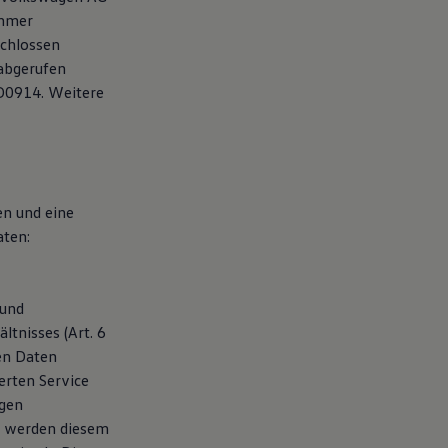
ehmer
schlossen
 abgerufen
D0914. Weitere
en und eine
aten:
 und
tnisses (Art. 6
ten Daten
erten Service
agen
, werden diesem