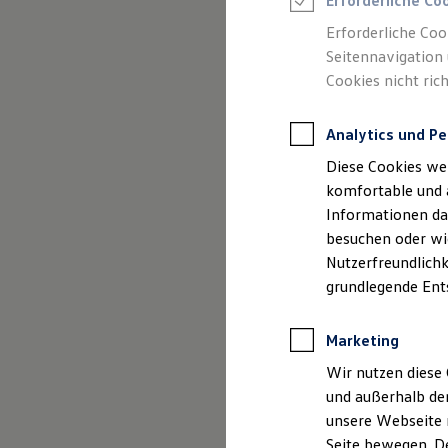
Erforderliche Co
Rettungsdienste
ONE Business ID Vorteile
Erforderliche Coo
Fahrzeugsuche & Marktplatz
Seitennavigation 
Fahrzeugsuche
Cookies nicht rich
Fahrzeuge online kaufen
Digitaler Marktplatz
Impressum
Kauf & Finanzierung
Analytics und Pe
Online-Fahrzeugbewertung
Datenschutzer
Aktionen & Angebote
Diese Cookies we
E-Auto-Förderung
Für Privatkunden
komfortable und 
Für Gewerbekunden
Informationen dar
Profi Paket
besuchen oder wie
TopDeal
Impre
Gebrauchtwagen
Nutzerfreundlichk
ProfiPartner für Gebrauchtwagen
grundlegende Ent
Zertifizierte Gebrauchtwagen
Finanzierung
Auto Bierschnei
Für Privatkunden
(Registergerich
Marketing
Für Gewerbekunden
Leasing
Wir nutzen diese 
Für Privatkunden
Geschäftsführer
und außerhalb de
Für Gewerbekunden
Anschrift: Am 
unsere Webseite n
Versicherungen & Garantien
93339 Riedenbu
Garantien
Seite bewegen. De