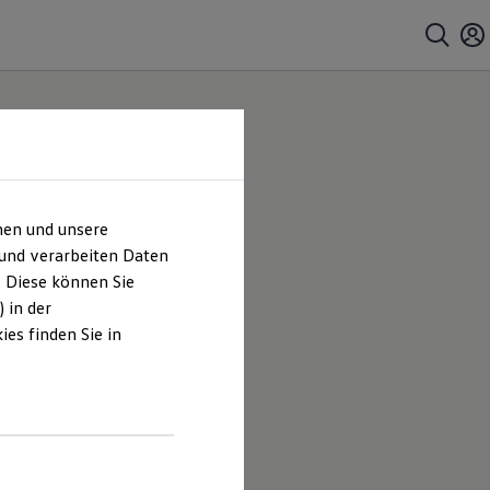
hen und unsere
H |
 und verarbeiten Daten
. Diese können Sie
es
 in der
es finden Sie in
chneider
en und
hrt sind.