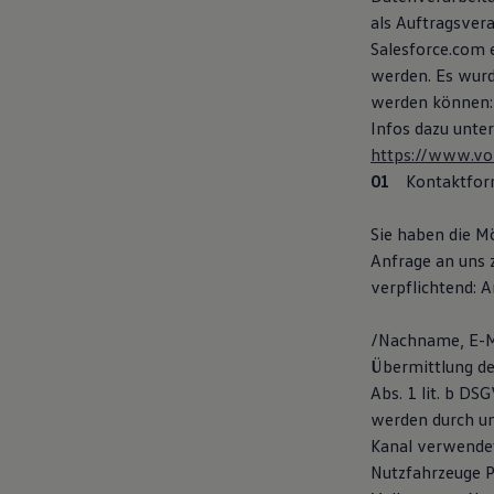
Autonomes Fahren
als Auftragsver
Mehr zum ID. Buzz
Salesforce.com 
Online Beratung
werden. Es wurd
California Welt
California Club
werden können:
California Magazin & Ratgeber
Infos dazu unte
Vanlife
https://www.vo
Ratgeber
Routen & Reisen
Kontaktfor
California Reisen & Erlebnisse
California App
Sie haben die M
California Lifestyle & Zubehör
Übernachten im California
Anfrage an uns 
Marke
verpflichtend: A
Unternehmen
Karriere
Karriere im Unternehmen
/Nachname, E-Ma
Karriere im Autohaus
Übermittlung de
Nachhaltigkeit
Abs. 1 lit. b D
Kunden
Gesellschaft
werden durch un
Natur
Kanal verwendet
Events
Nutzfahrzeuge P
Rückblick VW Bus Festival 2023
75 Jahre Bulli Jubiläum