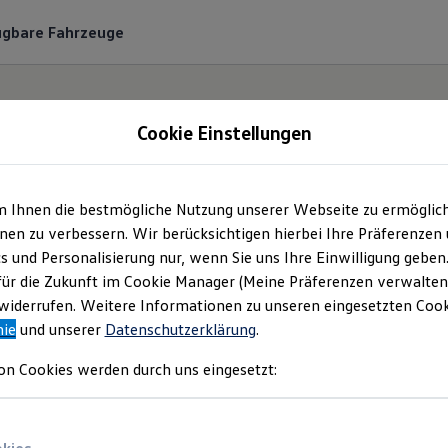
ügbare Fahrzeuge
Cookie Einstellungen
m Ihnen die bestmögliche Nutzung unserer Webseite zu ermöglic
to Bierschneider Gmb
en zu verbessern. Wir berücksichtigen hierbei Ihre Präferenzen
cs und Personalisierung nur, wenn Sie uns Ihre Einwilligung geben
mpressum & Rechtlich
für die Zukunft im Cookie Manager (Meine Präferenzen verwalten)
iderrufen. Weitere Informationen zu unseren eingesetzten Cooki
nie
und unserer
Datenschutzerklärung
.
nden Sie Informationen über die Auto Biers
on Cookies werden durch uns eingesetzt:
als verantwortliche Anbieterin von Inhalt
n, die auf dieser Webseite speziell aufgefü