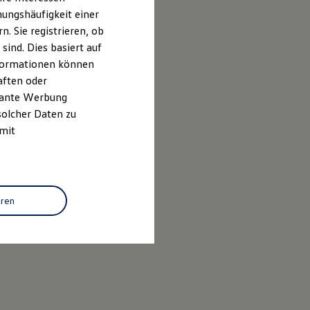
ungshäufigkeit einer
. Sie registrieren, ob
ind. Dies basiert auf
Informationen können
aften oder
evante Werbung
Abs. 7 GewO
solcher Daten zu
 mit
eren
chneider GmbH
stelle im Sinne