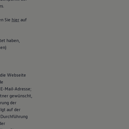
s.
en Sie
hier
auf
tet haben,
ten)
 die Webseite
de
E-Mail-Adresse;
rtner gewünscht,
rung der
gt auf der
r Durchführung
der