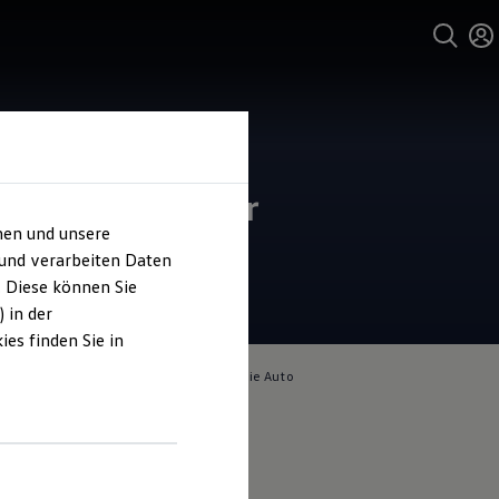
und Service
o Bierschneider
hen und unsere
4.7
|
72 Bewertungen
 und verarbeiten Daten
. Diese können Sie
 in der
es finden Sie in
lich für die Inhalte auf dieser Seite ist die Auto
eider GmbH
(
Impressum & Rechtliches
)