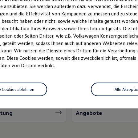
e anzubieten. Sie werden außerdem dazu verwendet, die Erschein
Unsere Leistungen
im Überblic
zen und die Effektivität von Kampagnen zu messen und zu steuern
 besucht haben oder nicht, sowie welche Inhalte genutzt worden s
 Identifikation Ihres Browsers sowie Ihres Internetgeräts. Die 
zfahrzeuge
Neuwagen Caddy - Multivan -
iten oder Seiten Dritter, wie z.B. Volkswagen Konzerngesellsch
California
 geteilt werden, sodass Ihnen auch auf anderen Webseiten rel
kann. Wir nutzen die Dienste eines Dritten für die Verarbeitung 
Volkswagen Economy
. Diese Cookies werden, soweit dies zweckdienlich ist, oftmals
Service
täten von Dritten verlinkt.
e Cookies ablehnen
Alle Akzepti
atung
Angebote