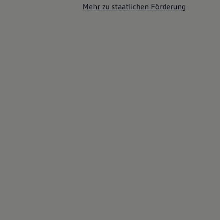
Mehr zu staatlichen Förderung
Bulli Magazin
Fahrzeugabholung ab Werk