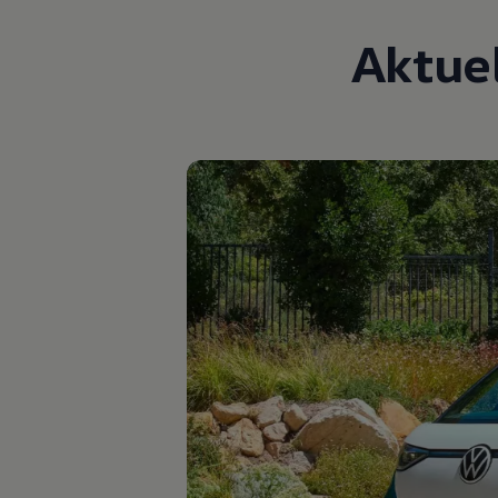
Digitales Bordbuch
Fahrerassistenz- und Sicherheitssysteme
Aktue
Kontrollleuchten
Kurzfahrprofile und Ölverdünnung
Batterieverordnung
XTL-Dieselkraftstoff
Ersatzteile und Betriebsflüssigkeiten
Original Zubehör und Lifestyle Produkte
myVolkswagen
myVolkswagen Business
Elektrisch & Autonom
Elektro - & Hybridfahrzeuge
Unser Ansatz
Klimafreundlicher Strom
Reichweite & Ladelösungen
Reichweitensimulator
Ladezeitensimulator
Ladelösungen für Privatkunden
Ladelösungen für Gewerbekunden
Wallbox und Ladekabel
Bidirektionales Laden
Förderung & Kosten der Elektrofahrzeuge
Fördermöglichkeiten für Privatkunden
Fördermöglichkeiten für Gewerbekunden
Kostensimulator