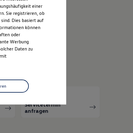
ungshäufigkeit einer
k
. Sie registrieren, ob
ind. Dies basiert auf
Informationen können
ID.
Buzz
aften oder
evante Werbung
solcher Daten zu
 mit
eren
Servicetermin
anfragen