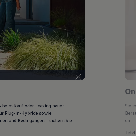
Onl
6 beim Kauf oder Leasing neuer
Sie i
für Plug-in-Hybride sowie
Bera
ionen und Bedingungen – sichern Sie
ein –
Jetz