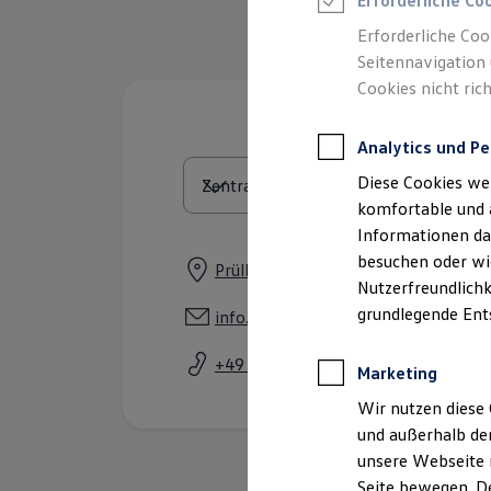
Erforderliche Co
Rettungsdienste
ONE Business ID Vorteile
Erforderliche Coo
Fahrzeugsuche & Marktplatz
Seitennavigation 
Fahrzeugsuche
Cookies nicht rich
Fahrzeuge online kaufen
Digitaler Marktplatz
Kauf & Finanzierung
Analytics und Pe
Online-Fahrzeugbewertung
Aktionen & Angebote
Diese Cookies we
E-Auto-Förderung
Für Privatkunden
komfortable und 
Für Gewerbekunden
Informationen dar
Profi Paket
besuchen oder wie
TopDeal
Prüller Weg 5, 93055 Regensburg
Gebrauchtwagen
Nutzerfreundlichk
ProfiPartner für Gebrauchtwagen
grundlegende Ent
info.regensburg@bierschneider.de
Zertifizierte Gebrauchtwagen
Finanzierung
+49 941 7853280
Für Privatkunden
Marketing
Für Gewerbekunden
Leasing
Wir nutzen diese 
Für Privatkunden
und außerhalb de
Für Gewerbekunden
unsere Webseite n
Versicherungen & Garantien
Garantien
Seite bewegen. De