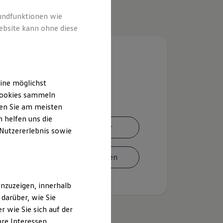
rundfunktionen wie
ebsite kann ohne diese
ine möglichst
 Cookies sammeln
ten Sie am meisten
 helfen uns die
Ansprechpartner
 Nutzererlebnis sowie
Termin vereinbaren
nzuzeigen, innerhalb
darüber, wie Sie
 wie Sie sich auf der
hre Interessen