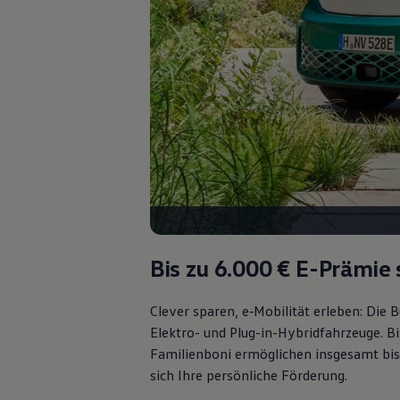
Autonomes Fahren
Mehr zum ID. Buzz
Online Beratung
California Welt
California Club
California Magazin & Ratgeber
Vanlife
Ratgeber
Routen & Reisen
California Reisen & Erlebnisse
California App
California Lifestyle & Zubehör
Übernachten im California
Marke
Unternehmen
Karriere
Bis zu 6.000 €
E-Prämie 
Karriere im Unternehmen
Karriere im Autohaus
Nachhaltigkeit
Clever sparen, e‑Mobilität erleben: Die
Kunden
Elektro- und Plug-in-Hybridfahrzeuge. Bi
Gesellschaft
Natur
Familienboni ermöglichen insgesamt bis
Events
sich Ihre persönliche Förderung.
Rückblick VW Bus Festival 2023
75 Jahre Bulli Jubiläum