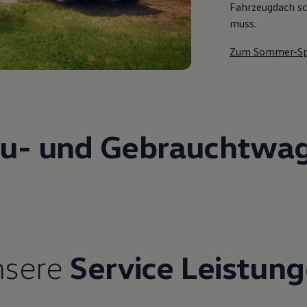
Fahrzeugdach sch
muss.
Zum Sommer-Sp
u- und Gebrauchtwa
nsere
Service Leistun