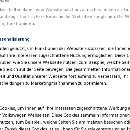
okies
kies helfen dabei, eine Website nutzbar zu machen, indem sie G
und Zugriff auf sichere Bereiche der Website ermöglichen. Die W
tig funktionieren.
rsonalisierung
Unsere Abteilungen
rden genutzt, um Funktionen der Website zuzulassen, die Ihnen e
auf Ihre Interessen zugeschnittene Nutzung ermöglichen. Diese
über, wie Sie unsere Webseite nutzen, zum Beispiel, welche Sei
Montag
-
Freitag
07:00
-
18:00
Uhr
 Sie sich auf der Seite bewegen. Die gesammelten Informationen
Samstag
09:00
-
12:00
Uhr
eit und Qualität unserer Webseite fortlaufend zu verbessern, Ihr
scheidungen zu Marketingmaßnahmen zu optimieren.
Cookies, um Ihnen auf Ihre Interessen zugeschnittene Werbung a
r Volkswagen Webseiten. Diese Cookies sammeln Informationen 
utzen, zum Beispiel, welche Seiten Sie am meisten besuchen oder
r Zweck dieser Cookies ist es, Ihnen für Sie relevantere und an I