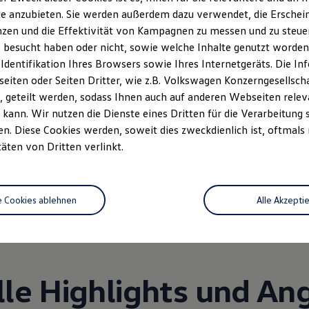
e anzubieten. Sie werden außerdem dazu verwendet, die Erschein
zen und die Effektivität von Kampagnen zu messen und zu steuern
 besucht haben oder nicht, sowie welche Inhalte genutzt worden s
 Identifikation Ihres Browsers sowie Ihres Internetgeräts. Die 
iten oder Seiten Dritter, wie z.B. Volkswagen Konzerngesellsch
 geteilt werden, sodass Ihnen auch auf anderen Webseiten rel
kann. Wir nutzen die Dienste eines Dritten für die Verarbeitung 
. Diese Cookies werden, soweit dies zweckdienlich ist, oftmals
Unsere Leistungen
im Überblic
täten von Dritten verlinkt.
Service
Volkswagen Economy
e Cookies ablehnen
Alle Akzepti
Service
lle Highlights und An