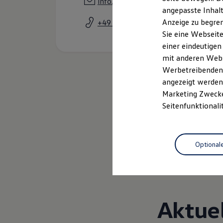
info.aalen@bierschneider.de
Kfz-Versicherung für Nutzfahrzeuge
angepasste Inhalt
Restschuldversicherung
Anzeige zu begren
+49 7321 98880
Wartungsverträge
Besitzer & Service
Sie eine Webseite
Reparatur & Service
einer eindeutigen
Sommer-Special
mit anderen Webse
Reparatur, Pflege & Inspektion
Servicetermin anfragen
Werbetreibenden,
Service-Vorteile bei Volkswagen Nutzfahrzeuge
angezeigt werden 
ServicePlus
Marketing Zwecken
Economy Service
Räder & Reifen Service
Seitenfunktionali
Ersatzfahrzeuge
Notdienst und Pannenhilfe
Software, Konnektivität & Apps
California App
Optional
VW Connect für Ihren ID. Buzz
VW Connect für Ihren Transporter/Caravelle
VW Connect für Ihren Amarok
VW Connect für andere Modelle
Connect Pro
Fleet Interface Data
Aktue
Multistop Pathfinder
Übersicht Software Updates
Hilfreiches für Besitzer