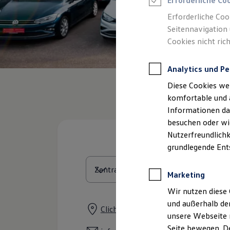
Erforderliche Co
Rettungsdienste
ONE Business ID Vorteile
Erforderliche Coo
Fahrzeugsuche & Marktplatz
Seitennavigation 
Fahrzeugsuche
Cookies nicht rich
Fahrzeuge online kaufen
Digitaler Marktplatz
Kauf & Finanzierung
Analytics und Pe
Online-Fahrzeugbewertung
Aktionen & Angebote
Diese Cookies we
E-Auto-Förderung
Für Privatkunden
komfortable und 
Für Gewerbekunden
Informationen dar
Profi Paket
besuchen oder wie
TopDeal
Gebrauchtwagen
Nutzerfreundlichk
ProfiPartner für Gebrauchtwagen
grundlegende Ent
Zertifizierte Gebrauchtwagen
Finanzierung
Für Privatkunden
Marketing
Für Gewerbekunden
Leasing
Wir nutzen diese 
Für Privatkunden
und außerhalb de
Für Gewerbekunden
Clichystraße 123, 89518 Heidenhei
unsere Webseite n
Versicherungen & Garantien
Garantien
Seite bewegen. De