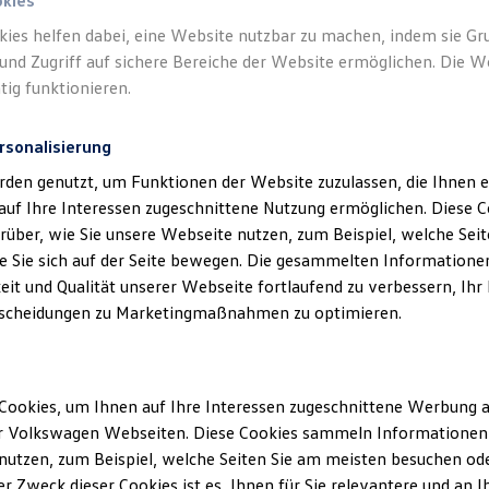
okies
kies helfen dabei, eine Website nutzbar zu machen, indem sie G
Verantwort
und Zugriff auf sichere Bereiche der Website ermöglichen. Die W
Bierschne
tig funktionieren.
rsonalisierung
rden genutzt, um Funktionen der Website zuzulassen, die Ihnen e
auf Ihre Interessen zugeschnittene Nutzung ermöglichen. Diese
über, wie Sie unsere Webseite nutzen, zum Beispiel, welche Sei
 Sie sich auf der Seite bewegen. Die gesammelten Informationen
eit und Qualität unserer Webseite fortlaufend zu verbessern, Ihr
scheidungen zu Marketingmaßnahmen zu optimieren.
Unsere Abteilungen
Cookies, um Ihnen auf Ihre Interessen zugeschnittene Werbung a
Montag
-
Freitag
08:00
-
18:00
Uhr
r Volkswagen Webseiten. Diese Cookies sammeln Informationen 
m
Samstag
08:00
-
12:00
Uhr
utzen, zum Beispiel, welche Seiten Sie am meisten besuchen oder
r Zweck dieser Cookies ist es, Ihnen für Sie relevantere und an I