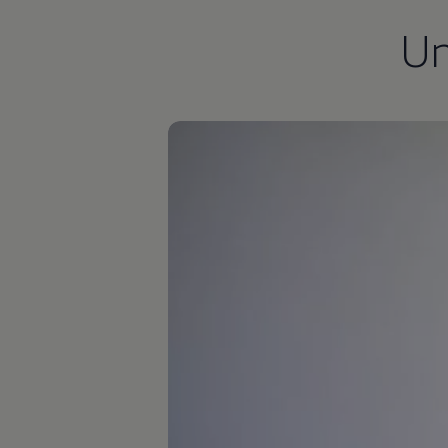
Autonomes Fahren
U
Mehr zum ID. Buzz
Online Beratung
California Welt
California Club
California Magazin & Ratgeber
Vanlife
Ratgeber
Routen & Reisen
California Reisen & Erlebnisse
California App
California Lifestyle & Zubehör
Übernachten im California
Marke
Unternehmen
Karriere
Karriere im Unternehmen
Karriere im Autohaus
Nachhaltigkeit
Kunden
Gesellschaft
Natur
Events
Rückblick VW Bus Festival 2023
75 Jahre Bulli Jubiläum