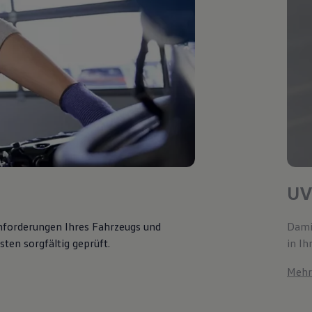
UV
Anforderungen Ihres Fahrzeugs und
Damit
ten sorgfältig geprüft.
in Ih
Mehr