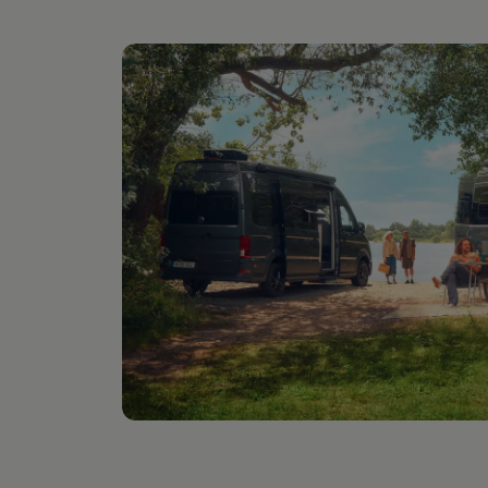
Digitales Bordbuch
Fahrerassistenz- und Sicherheitssysteme
Kontrollleuchten
Kurzfahrprofile und Ölverdünnung
Batterieverordnung
XTL-Dieselkraftstoff
Ersatzteile und Betriebsflüssigkeiten
Original Zubehör und Lifestyle Produkte
myVolkswagen
myVolkswagen Business
Elektrisch & Autonom
Elektro - & Hybridfahrzeuge
Unser Ansatz
Klimafreundlicher Strom
Reichweite & Ladelösungen
Reichweitensimulator
Ladezeitensimulator
Ladelösungen für Privatkunden
Ladelösungen für Gewerbekunden
Wallbox und Ladekabel
Bidirektionales Laden
Förderung & Kosten der Elektrofahrzeuge
Fördermöglichkeiten für Privatkunden
Fördermöglichkeiten für Gewerbekunden
Kostensimulator