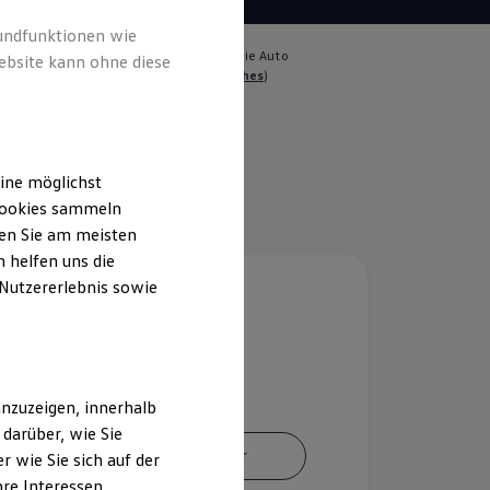
rundfunktionen wie
lich für die Inhalte auf dieser Seite ist die Auto
ebsite kann ohne diese
ider Aalen GmbH
(
Impressum & Rechtliches
)
ine möglichst
 Cookies sammeln
ten Sie am meisten
 helfen uns die
 Nutzererlebnis sowie
nzuzeigen, innerhalb
darüber, wie Sie
Ansprechpartner
 wie Sie sich auf der
hre Interessen