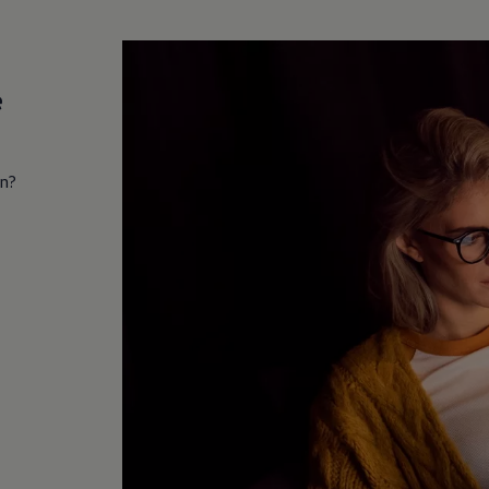
e
in?