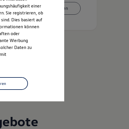
ungshäufigkeit einer
Termin vereinbaren
. Sie registrieren, ob
ind. Dies basiert auf
Informationen können
aften oder
evante Werbung
solcher Daten zu
 mit
k
eren
gebote