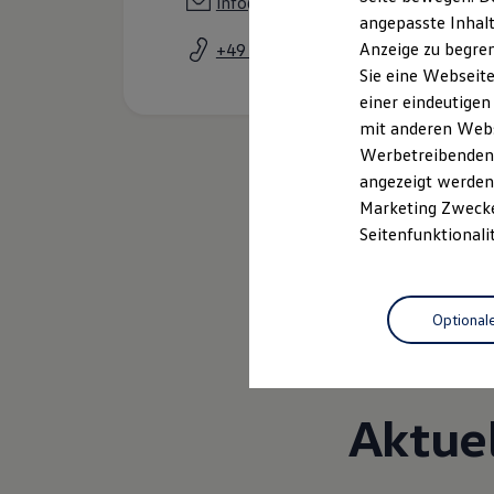
info@autohaus-schmidinger.de
Kfz-Versicherung für Nutzfahrzeuge
angepasste Inhalt
Restschuldversicherung
Anzeige zu begren
+49 7527 92120
Wartungsverträge
Besitzer & Service
Sie eine Webseite
Reparatur & Service
einer eindeutigen
Sommer-Special
mit anderen Webse
Reparatur, Pflege & Inspektion
Servicetermin anfragen
Werbetreibenden,
Service-Vorteile bei Volkswagen Nutzfahrzeuge
angezeigt werden 
ServicePlus
Marketing Zwecken
Economy Service
Räder & Reifen Service
Seitenfunktionali
Ersatzfahrzeuge
Notdienst und Pannenhilfe
Software, Konnektivität & Apps
California App
Optional
VW Connect für Ihren ID. Buzz
VW Connect für Ihren Transporter/Caravelle
VW Connect für Ihren Amarok
VW Connect für andere Modelle
Connect Pro
Aktue
Fleet Interface Data
Multistop Pathfinder
Übersicht Software Updates
Hilfreiches für Besitzer