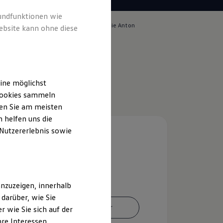
rundfunktionen wie
lich für die Inhalte auf dieser Seite ist die Anton
ebsite kann ohne diese
ger OHG
(
Impressum & Rechtliches
)
ine möglichst
 Cookies sammeln
ten Sie am meisten
 helfen uns die
 Nutzererlebnis sowie
nzuzeigen, innerhalb
darüber, wie Sie
Ansprechpartner
 wie Sie sich auf der
hre Interessen