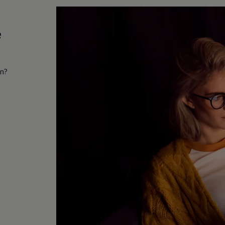
e
in?