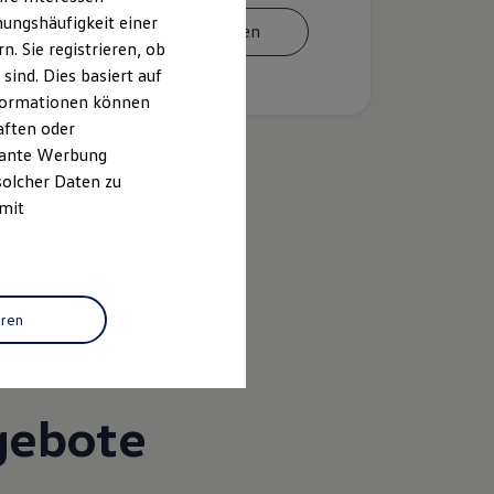
ungshäufigkeit einer
Termin vereinbaren
. Sie registrieren, ob
ind. Dies basiert auf
Informationen können
aften oder
evante Werbung
solcher Daten zu
 mit
k
eren
gebote