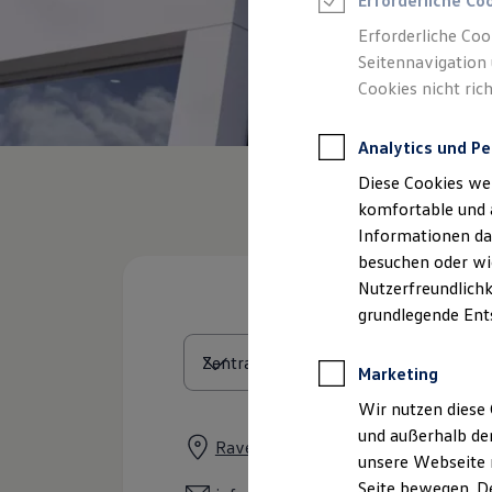
Erforderliche Co
Rettungsdienste
ONE Business ID Vorteile
Erforderliche Coo
Fahrzeugsuche & Marktplatz
Seitennavigation 
Fahrzeugsuche
Cookies nicht rich
Fahrzeuge online kaufen
Digitaler Marktplatz
Kauf & Finanzierung
Analytics und Pe
Online-Fahrzeugbewertung
Aktionen & Angebote
Diese Cookies we
E-Auto-Förderung
Für Privatkunden
komfortable und 
Für Gewerbekunden
Informationen dar
Profi Paket
besuchen oder wie
TopDeal
Gebrauchtwagen
Nutzerfreundlichk
ProfiPartner für Gebrauchtwagen
grundlegende Ent
Zertifizierte Gebrauchtwagen
Finanzierung
Für Privatkunden
Marketing
Für Gewerbekunden
Leasing
Wir nutzen diese 
Für Privatkunden
und außerhalb de
Für Gewerbekunden
Ravensburger Straße 54, 88368 Ber
unsere Webseite n
Versicherungen & Garantien
Garantien
Seite bewegen. De