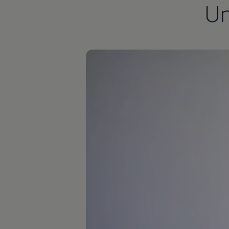
U
Autonomes Fahren
Mehr zum ID. Buzz
Online Beratung
California Welt
California Club
California Magazin & Ratgeber
Vanlife
Ratgeber
Routen & Reisen
California Reisen & Erlebnisse
California App
California Lifestyle & Zubehör
Übernachten im California
Marke
Unternehmen
Karriere
Karriere im Unternehmen
Karriere im Autohaus
Nachhaltigkeit
Kunden
Gesellschaft
Natur
Events
Rückblick VW Bus Festival 2023
75 Jahre Bulli Jubiläum