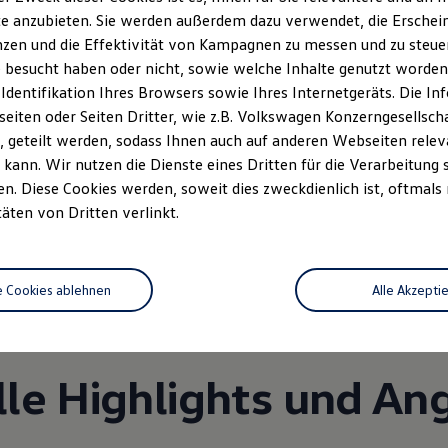
e anzubieten. Sie werden außerdem dazu verwendet, die Erschein
zen und die Effektivität von Kampagnen zu messen und zu steuern
 besucht haben oder nicht, sowie welche Inhalte genutzt worden s
 Identifikation Ihres Browsers sowie Ihres Internetgeräts. Die 
iten oder Seiten Dritter, wie z.B. Volkswagen Konzerngesellsch
 geteilt werden, sodass Ihnen auch auf anderen Webseiten rel
kann. Wir nutzen die Dienste eines Dritten für die Verarbeitung 
. Diese Cookies werden, soweit dies zweckdienlich ist, oftmals
Unsere Leistungen
im Überblic
täten von Dritten verlinkt.
Service
e Cookies ablehnen
Alle Akzepti
lle Highlights und An