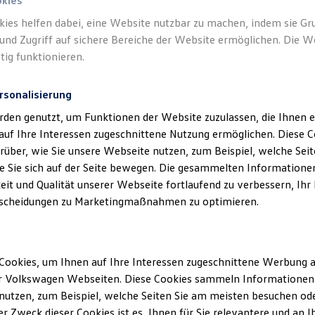
okies
kies helfen dabei, eine Website nutzbar zu machen, indem sie G
Verantwort
und Zugriff auf sichere Bereiche der Website ermöglichen. Die W
Schmidin
tig funktionieren.
rsonalisierung
rden genutzt, um Funktionen der Website zuzulassen, die Ihnen e
auf Ihre Interessen zugeschnittene Nutzung ermöglichen. Diese
über, wie Sie unsere Webseite nutzen, zum Beispiel, welche Sei
 Sie sich auf der Seite bewegen. Die gesammelten Informationen
eit und Qualität unserer Webseite fortlaufend zu verbessern, Ihr
scheidungen zu Marketingmaßnahmen zu optimieren.
Unsere Abteilungen
Cookies, um Ihnen auf Ihre Interessen zugeschnittene Werbung a
Montag
-
Freitag
08:00
-
12:00
Uhr
r Volkswagen Webseiten. Diese Cookies sammeln Informationen 
13:00
-
17:00
Uhr
gatreute
utzen, zum Beispiel, welche Seiten Sie am meisten besuchen oder
Samstag
08:00
-
12:00
Uhr
r Zweck dieser Cookies ist es, Ihnen für Sie relevantere und an I