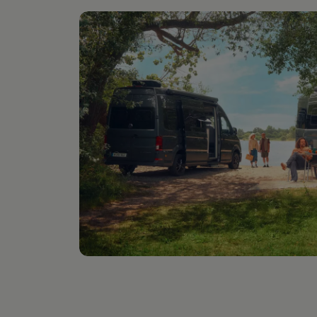
Digitales Bordbuch
Fahrerassistenz- und Sicherheitssysteme
Kontrollleuchten
Kurzfahrprofile und Ölverdünnung
Batterieverordnung
XTL-Dieselkraftstoff
Ersatzteile und Betriebsflüssigkeiten
Original Zubehör und Lifestyle Produkte
myVolkswagen
myVolkswagen Business
Elektrisch & Autonom
Elektro - & Hybridfahrzeuge
Unser Ansatz
Klimafreundlicher Strom
Reichweite & Ladelösungen
Reichweitensimulator
Ladezeitensimulator
Ladelösungen für Privatkunden
Ladelösungen für Gewerbekunden
Wallbox und Ladekabel
Bidirektionales Laden
Förderung & Kosten der Elektrofahrzeuge
Fördermöglichkeiten für Privatkunden
Fördermöglichkeiten für Gewerbekunden
Kostensimulator