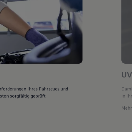
UV
Anforderungen Ihres Fahrzeugs und
Damit
ten sorgfältig geprüft.
in Ih
Mehr