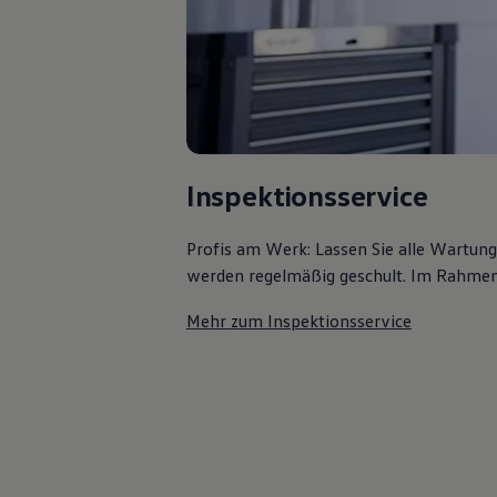
Kostensimulator
Autonomes Fahren
Mehr zum ID. Buzz
Online Beratung
California Welt
California Club
California Magazin & Ratgeber
Vanlife
Ratgeber
Inspektionsservice
Routen & Reisen
California Reisen & Erlebnisse
California App
Profis am Werk: Lassen Sie alle Wartun
California Lifestyle & Zubehör
werden regelmäßig geschult. Im Rahmen e
Übernachten im California
Marke
Unternehmen
Mehr zum Inspektionsservice
Karriere
Karriere im Unternehmen
Karriere im Autohaus
Nachhaltigkeit
Kunden
Gesellschaft
Natur
Events
Rückblick VW Bus Festival 2023