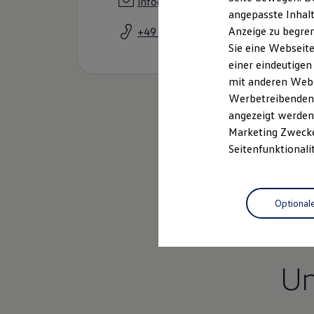
info@abt-sportsline.de
Garantien
angepasste Inhalt
Kfz-Versicherung für Nutzfahrzeuge
Anzeige zu begren
+49 831 5714082
Restschuldversicherung
Wartungsverträge
Sie eine Webseite
Besitzer & Service
einer eindeutigen
Reparatur & Service
mit anderen Webse
Sommer-Special
Reparatur, Pflege & Inspektion
Werbetreibenden,
Servicetermin anfragen
angezeigt werden 
Service-Vorteile bei Volkswagen Nutzfahrzeuge
Marketing Zwecken
ServicePlus
Economy Service
Seitenfunktionali
Räder & Reifen Service
Ersatzfahrzeuge
Notdienst und Pannenhilfe
Software, Konnektivität & Apps
Optional
California App
VW Connect für Ihren ID. Buzz
VW Connect für Ihren Transporter/Caravelle
VW Connect für Ihren Amarok
VW Connect für andere Modelle
U
Connect Pro
Fleet Interface Data
Multistop Pathfinder
Übersicht Software Updates