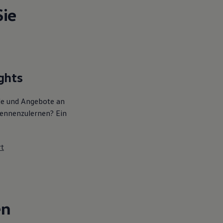
Sie
ghts
lle und Angebote an
ennenzulernen? Ein
rt
en