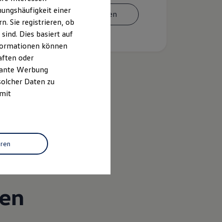
ungshäufigkeit einer
Termin vereinbaren
. Sie registrieren, ob
ind. Dies basiert auf
Informationen können
aften oder
evante Werbung
solcher Daten zu
 mit
k
eren
gen