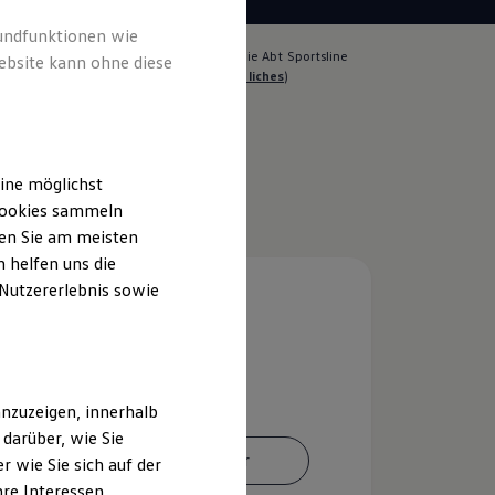
rundfunktionen wie
lich für die Inhalte auf dieser Seite ist die Abt Sportsline
ebsite kann ohne diese
nter GmbH - Co. KG
(
Impressum & Rechtliches
)
ine möglichst
 Cookies sammeln
ten Sie am meisten
 helfen uns die
 Nutzererlebnis sowie
nzuzeigen, innerhalb
darüber, wie Sie
Ansprechpartner
 wie Sie sich auf der
hre Interessen