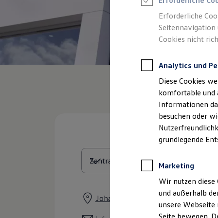
Erforderliche Co
Feuerwehr
Rettungsdienste
Erforderliche Coo
ONE Business ID Vorteile
Seitennavigation 
Fahrzeugsuche & Marktplatz
Cookies nicht rich
Fahrzeugsuche
Fahrzeuge online kaufen
Digitaler Marktplatz
Analytics und Pe
Kauf & Finanzierung
Online-Fahrzeugbewertung
Diese Cookies we
Aktionen & Angebote
E-Auto-Förderung
komfortable und 
Für Privatkunden
Informationen dar
Für Gewerbekunden
besuchen oder wie
Profi Paket
TopDeal
Nutzerfreundlichk
Gebrauchtwagen
grundlegende Ent
ProfiPartner für Gebrauchtwagen
Zertifizierte Gebrauchtwagen
Finanzierung
Marketing
Für Privatkunden
Für Gewerbekunden
Wir nutzen diese 
Leasing
und außerhalb de
Für Privatkunden
Johann-Abt-Straße 2, 87437 Kemp
unsere Webseite n
Für Gewerbekunden
Versicherungen & Garantien
Seite bewegen. De