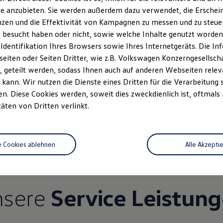
e anzubieten. Sie werden außerdem dazu verwendet, die Erschein
zen und die Effektivität von Kampagnen zu messen und zu steuern
 besucht haben oder nicht, sowie welche Inhalte genutzt worden s
 Identifikation Ihres Browsers sowie Ihres Internetgeräts. Die 
iten oder Seiten Dritter, wie z.B. Volkswagen Konzerngesellsch
 geteilt werden, sodass Ihnen auch auf anderen Webseiten rel
kann. Wir nutzen die Dienste eines Dritten für die Verarbeitung 
. Diese Cookies werden, soweit dies zweckdienlich ist, oftmals
Unsere Leistungen
im Überblic
täten von Dritten verlinkt.
Service
e Cookies ablehnen
Alle Akzepti
nsere
Service Leistun