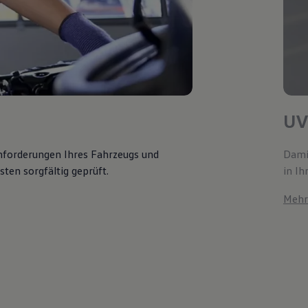
UV
Anforderungen Ihres Fahrzeugs und
Damit
ten sorgfältig geprüft.
in Ih
Mehr