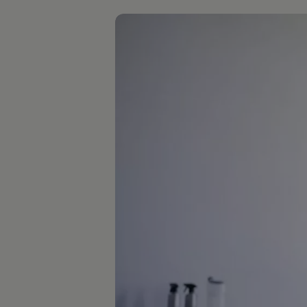
Hilfreiches für Besitzer
Digitales Bordbuch
Fahrerassistenz- und Sicherheitssysteme
Kontrollleuchten
Kurzfahrprofile und Ölverdünnung
Batterieverordnung
XTL-Dieselkraftstoff
Ersatzteile und Betriebsflüssigkeiten
Original Zubehör und Lifestyle Produkte
myVolkswagen
myVolkswagen Business
Elektrisch & Autonom
Elektro - & Hybridfahrzeuge
Unser Ansatz
Klimafreundlicher Strom
Reichweite & Ladelösungen
Reichweitensimulator
Ladezeitensimulator
Ladelösungen für Privatkunden
Ladelösungen für Gewerbekunden
Wallbox und Ladekabel
Bidirektionales Laden
Förderung & Kosten der Elektrofahrzeuge
Fördermöglichkeiten für Privatkunden
Fördermöglichkeiten für Gewerbekunden