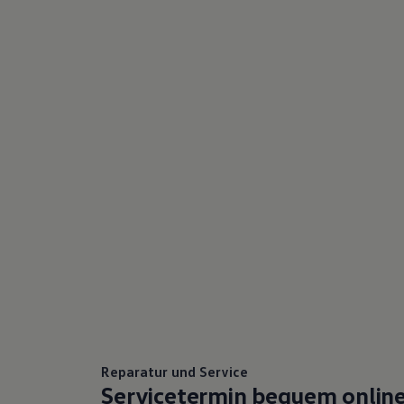
75 Jahre Bulli Jubiläum
Bulli Magazin
Fahrzeugabholung ab Werk
Reparatur und Service
Servicetermin bequem onlin