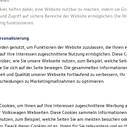
okies
kies helfen dabei, eine Website nutzbar zu machen, indem sie G
Verantwort
und Zugriff auf sichere Bereiche der Website ermöglichen. Die W
Servicece
tig funktionieren.
rsonalisierung
rden genutzt, um Funktionen der Website zuzulassen, die Ihnen e
auf Ihre Interessen zugeschnittene Nutzung ermöglichen. Diese
über, wie Sie unsere Webseite nutzen, zum Beispiel, welche Sei
 Sie sich auf der Seite bewegen. Die gesammelten Informationen
eit und Qualität unserer Webseite fortlaufend zu verbessern, Ihr
scheidungen zu Marketingmaßnahmen zu optimieren.
Unsere Abteilungen
Cookies, um Ihnen auf Ihre Interessen zugeschnittene Werbung a
r Volkswagen Webseiten. Diese Cookies sammeln Informationen 
Montag
-
Freitag
08:00
-
17:30
Uhr
ten
utzen, zum Beispiel, welche Seiten Sie am meisten besuchen oder
r Zweck dieser Cookies ist es, Ihnen für Sie relevantere und an I