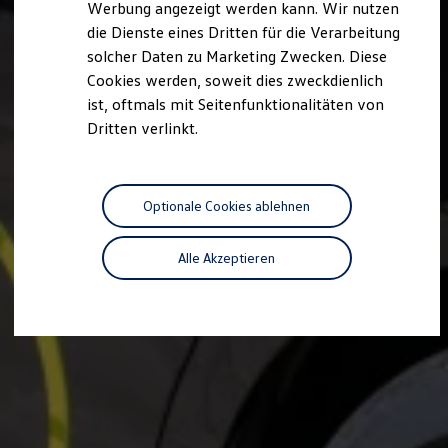
Werbung angezeigt werden kann. Wir nutzen
Autonomes Fahren
die Dienste eines Dritten für die Verarbeitung
Mehr zum ID. Buzz
Online Beratung
solcher Daten zu Marketing Zwecken. Diese
California Welt
Cookies werden, soweit dies zweckdienlich
California Club
ist, oftmals mit Seitenfunktionalitäten von
California Magazin & Ratgeber
Vanlife
Dritten verlinkt.
Ratgeber
Routen & Reisen
California Reisen & Erlebnisse
California App
Optionale Cookies ablehnen
California Lifestyle & Zubehör
Übernachten im California
Marke
Alle Akzeptieren
Unternehmen
Karriere
Karriere im Unternehmen
Karriere im Autohaus
Nachhaltigkeit
Kunden
Gesellschaft
Natur
Events
Rückblick VW Bus Festival 2023
75 Jahre Bulli Jubiläum