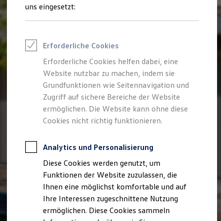
Rettungsdienste
uns eingesetzt:
ONE Business ID Vorteile
Fahrzeugsuche & Marktplatz
Fahrzeugsuche
Fahrzeuge online kaufen
Erforderliche Cookies
Digitaler Marktplatz
Kauf & Finanzierung
Erforderliche Cookies helfen dabei, eine
Online-Fahrzeugbewertung
Website nutzbar zu machen, indem sie
Aktionen & Angebote
E-Auto-Förderung
Grundfunktionen wie Seitennavigation und
Für Privatkunden
Zugriff auf sichere Bereiche der Website
Für Gewerbekunden
ermöglichen. Die Website kann ohne diese
Profi Paket
TopDeal
Cookies nicht richtig funktionieren.
Gebrauchtwagen
ProfiPartner für Gebrauchtwagen
Zertifizierte Gebrauchtwagen
Analytics und Personalisierung
Finanzierung
Diese Cookies werden genutzt, um
Für Privatkunden
Für Gewerbekunden
Funktionen der Website zuzulassen, die
Leasing
Ihnen eine möglichst komfortable und auf
Für Privatkunden
Ihre Interessen zugeschnittene Nutzung
Für Gewerbekunden
Versicherungen & Garantien
ermöglichen. Diese Cookies sammeln
Garantien