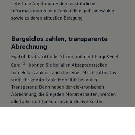
liefert die App Ihnen zudem ausführliche
Informationen zu den Tankstellen und Ladesäulen
sowie zu deren aktuellen Belegung.
Bargeldlos zahlen, transparente
Abrechnung
Egal ob Kraftstoff oder Strom, mit der
Charge&Fuel
2
Card
können Sie bei allen Akzeptanzstellen
bargeldlos zahlen – auch bei einer Mischflotte. Das
sorgt für komfortable Mobilität bei voller
Transparenz. Denn neben der elektronischen
Abrechnung, die Sie jeden Monat erhalten, werden
alle Lade- und Tankumsätze inklusive Kosten
2
übersichtlich für Sie in der
Charge&Fuel
App
angezeigt.