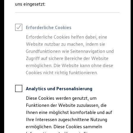
Rettungsdienste
uns eingesetzt:
ONE Business ID Vorteile
Fahrzeugsuche & Marktplatz
Fahrzeugsuche
Fahrzeuge online kaufen
Erforderliche Cookies
Digitaler Marktplatz
Kauf & Finanzierung
Erforderliche Cookies helfen dabei, eine
Online-Fahrzeugbewertung
Website nutzbar zu machen, indem sie
Aktionen & Angebote
E-Auto-Förderung
Grundfunktionen wie Seitennavigation und
Für Privatkunden
Zugriff auf sichere Bereiche der Website
Für Gewerbekunden
ermöglichen. Die Website kann ohne diese
Profi Paket
TopDeal
Cookies nicht richtig funktionieren.
Gebrauchtwagen
ProfiPartner für Gebrauchtwagen
Zertifizierte Gebrauchtwagen
Analytics und Personalisierung
Finanzierung
Diese Cookies werden genutzt, um
Für Privatkunden
Für Gewerbekunden
Funktionen der Website zuzulassen, die
Leasing
Ihnen eine möglichst komfortable und auf
Für Privatkunden
Ihre Interessen zugeschnittene Nutzung
Für Gewerbekunden
Versicherungen & Garantien
ermöglichen. Diese Cookies sammeln
Garantien