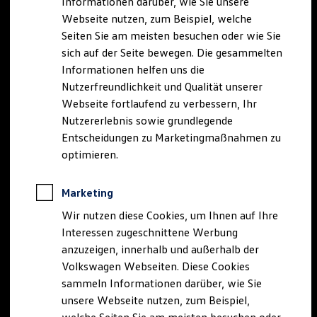
Informationen darüber, wie Sie unsere
Kfz-Versicherung für Nutzfahrzeuge
Webseite nutzen, zum Beispiel, welche
Restschuldversicherung
Wartungsverträge
Seiten Sie am meisten besuchen oder wie Sie
Besitzer & Service
sich auf der Seite bewegen. Die gesammelten
Reparatur & Service
Informationen helfen uns die
Sommer-Special
Reparatur, Pflege & Inspektion
Nutzerfreundlichkeit und Qualität unserer
Servicetermin anfragen
Webseite fortlaufend zu verbessern, Ihr
Service-Vorteile bei Volkswagen Nutzfahrzeuge
Nutzererlebnis sowie grundlegende
ServicePlus
Economy Service
Entscheidungen zu Marketingmaßnahmen zu
Räder & Reifen Service
optimieren.
Ersatzfahrzeuge
Notdienst und Pannenhilfe
Software, Konnektivität & Apps
Marketing
California App
VW Connect für Ihren ID. Buzz
Wir nutzen diese Cookies, um Ihnen auf Ihre
VW Connect für Ihren Transporter/Caravelle
Interessen zugeschnittene Werbung
VW Connect für Ihren Amarok
anzuzeigen, innerhalb und außerhalb der
VW Connect für andere Modelle
Connect Pro
Volkswagen Webseiten. Diese Cookies
Fleet Interface Data
sammeln Informationen darüber, wie Sie
Multistop Pathfinder
unsere Webseite nutzen, zum Beispiel,
Übersicht Software Updates
Hilfreiches für Besitzer