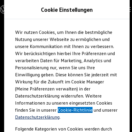
Modelle & Konfigurator
Cookie Einstellungen
Nutzfahrzeuge
Nutzfahrzeugkategorien entdecken
Modelle konfigurieren
Konfiguration laden
Zum
Zum
Modelle vergleichen
Wir nutzen Cookies, um Ihnen die bestmögliche
Hauptinhalt
Footer
Vorgängermodelle und Oldtimer
springen
springen
Nutzung unserer Webseite zu ermöglichen und
Vorgängermodelle
Oldtimer
unsere Kommunikation mit Ihnen zu verbessern.
Bulli Historie
Wir berücksichtigen hierbei Ihre Präferenzen und
Branchenlösungen & Gewerbekunden
verarbeiten Daten für Marketing, Analytics und
Umbaulösungen und Hersteller finden
Auf- und Umbauten entdecken & konfigurieren
Personalisierung nur, wenn Sie uns Ihre
Groß- und Sonderkunden
Einwilligung geben. Diese können Sie jederzeit mit
Großkunden
Wirkung für die Zukunft im Cookie Manager
Kommunen & Behörden
Journalisten
(Meine Präferenzen verwalten) in der
Sportvereine
Datenschutzerklärung widerrufen. Weitere
Branchenlösungen
Informationen zu unseren eingesetzten Cookies
Bau & Handwerk
Gewerbliche Personenbeförderung
finden Sie in unserer
Cookie-Richtlinie
und unserer
Service & mobile Werkstätten
Datenschutzerklärung
.
Kurier, Logistik & Handel
Kühlfahrzeuge
Folgende Kategorien von Cookies werden durch
Feuerwehr