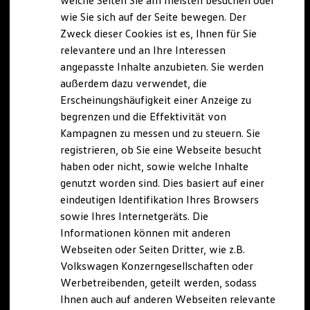
welche Seiten Sie am meisten besuchen oder
Digitales Bordbuch
wie Sie sich auf der Seite bewegen. Der
Fahrerassistenz- und Sicherheitssysteme
Zweck dieser Cookies ist es, Ihnen für Sie
Kontrollleuchten
Kurzfahrprofile und Ölverdünnung
relevantere und an Ihre Interessen
Batterieverordnung
angepasste Inhalte anzubieten. Sie werden
XTL-Dieselkraftstoff
außerdem dazu verwendet, die
Ersatzteile und Betriebsflüssigkeiten
Original Zubehör und Lifestyle Produkte
Erscheinungshäufigkeit einer Anzeige zu
myVolkswagen
begrenzen und die Effektivität von
myVolkswagen Business
Kampagnen zu messen und zu steuern. Sie
Elektrisch & Autonom
Elektro - & Hybridfahrzeuge
registrieren, ob Sie eine Webseite besucht
Unser Ansatz
haben oder nicht, sowie welche Inhalte
Klimafreundlicher Strom
genutzt worden sind. Dies basiert auf einer
Reichweite & Ladelösungen
Reichweitensimulator
eindeutigen Identifikation Ihres Browsers
Ladezeitensimulator
sowie Ihres Internetgeräts. Die
Ladelösungen für Privatkunden
Informationen können mit anderen
Ladelösungen für Gewerbekunden
Wallbox und Ladekabel
Webseiten oder Seiten Dritter, wie z.B.
Bidirektionales Laden
Volkswagen Konzerngesellschaften oder
Förderung & Kosten der Elektrofahrzeuge
Werbetreibenden, geteilt werden, sodass
Fördermöglichkeiten für Privatkunden
Fördermöglichkeiten für Gewerbekunden
Ihnen auch auf anderen Webseiten relevante
Kostensimulator