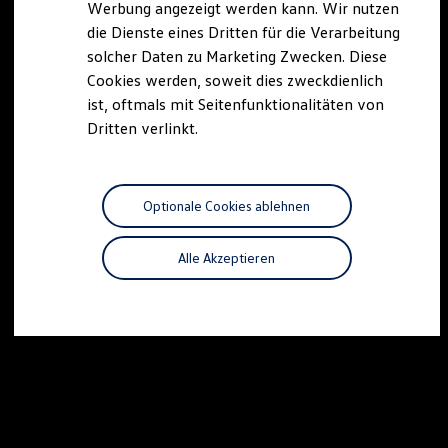
Werbung angezeigt werden kann. Wir nutzen
Autonomes Fahren
die Dienste eines Dritten für die Verarbeitung
Mehr zum ID. Buzz
Online Beratung
solcher Daten zu Marketing Zwecken. Diese
California Welt
Cookies werden, soweit dies zweckdienlich
California Club
ist, oftmals mit Seitenfunktionalitäten von
California Magazin & Ratgeber
Vanlife
Dritten verlinkt.
Ratgeber
Routen & Reisen
California Reisen & Erlebnisse
California App
Optionale Cookies ablehnen
California Lifestyle & Zubehör
Übernachten im California
Marke
Alle Akzeptieren
Unternehmen
Karriere
Karriere im Unternehmen
Karriere im Autohaus
Nachhaltigkeit
Kunden
Gesellschaft
Natur
Events
Rückblick VW Bus Festival 2023
75 Jahre Bulli Jubiläum