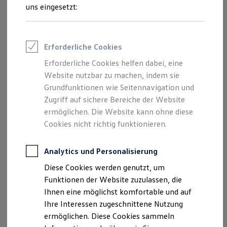
Feuerwehr
uns eingesetzt:
Rettungsdienste
ONE Business ID Vorteile
1. Gegenstand dieser
Fahrzeugsuche & Marktplatz
Fahrzeugsuche
Bedingungen
Erforderliche Cookies
Fahrzeuge online kaufen
Digitaler Marktplatz
Erforderliche Cookies helfen dabei, eine
Kauf & Finanzierung
Diese Teilnahmebedingungen regeln die
Website nutzbar zu machen, indem sie
Online-Fahrzeugbewertung
Teilnahme an die Aktion
Aktionen & Angebote
„Freitickets für die
Grundfunktionen wie Seitennavigation und
E-Auto-Förderung
Zugriff auf sichere Bereiche der Website
O2 SURFTOWN MUC“
(im Folgenden auch
Für Privatkunden
ermöglichen. Die Website kann ohne diese
„Gewinnspiel“ oder „Aktion“) der
Für Gewerbekunden
Volkswagen
Profi Paket
Cookies nicht richtig funktionieren.
AG, Berliner Ring 2, 38440 Wolfsburg,
TopDeal
eingetragen im Handelsregister des
Gebrauchtwagen
ProfiPartner für Gebrauchtwagen
Analytics und Personalisierung
Amtsgerichts Braunschweig unter der Nr. HRB
Zertifizierte Gebrauchtwagen
Diese Cookies werden genutzt, um
100484 (nachfolgend „Veranstalter“).
Finanzierung
Für Privatkunden
Funktionen der Website zuzulassen, die
Für Gewerbekunden
Ihnen eine möglichst komfortable und auf
Bei der Aktion für
California
Club-Mitglieder
Leasing
Ihre Interessen zugeschnittene Nutzung
Für Privatkunden
(nachfolgend „Club-Mitglied“ oder „Teilnehmer“)
Für Gewerbekunden
ermöglichen. Diese Cookies sammeln
können die Teilnehmer auf der Webseite an der
Versicherungen & Garantien