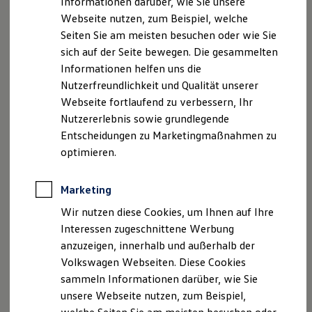
Informationen darüber, wie Sie unsere
Garantien
Aktion teilnehmen. Bei der Aktion können die
Webseite nutzen, zum Beispiel, welche
Kfz-Versicherung für Nutzfahrzeuge
Teilnehmer durch das Eintragen Ihrer E-Mail-
Restschuldversicherung
Seiten Sie am meisten besuchen oder wie Sie
Wartungsverträge
Adresse einen Gutschein für ein Freiticket für eine
sich auf der Seite bewegen. Die gesammelten
Besitzer & Service
Surfsession des Drittanbieters “Surftown GmbH”
Informationen helfen uns die
Reparatur & Service
Sommer-Special
gewinnen. Die Aktion beginnt am 30.08.2024 um
Nutzerfreundlichkeit und Qualität unserer
Reparatur, Pflege & Inspektion
Webseite fortlaufend zu verbessern, Ihr
11:00 Uhr mit Veröffentlichung des Gewinnspiels
Servicetermin anfragen
Nutzererlebnis sowie grundlegende
Service-Vorteile bei Volkswagen Nutzfahrzeuge
im
California
Club und endet am 29.10.2024 um
ServicePlus
Entscheidungen zu Marketingmaßnahmen zu
23:59 Uhr. Die Auslosung erfolgt am
Economy Service
optimieren.
Räder & Reifen Service
30.10.2024.
Gutscheineinlösebedingungen
Ersatzfahrzeuge
können
bei unserem Partner eingesehen
Notdienst und Pannenhilfe
Marketing
Software, Konnektivität & Apps
werden.
California App
Wir nutzen diese Cookies, um Ihnen auf Ihre
VW Connect für Ihren ID. Buzz
Interessen zugeschnittene Werbung
Nach Teilnahmeschluss kann nicht mehr an der
VW Connect für Ihren Transporter/Caravelle
anzuzeigen, innerhalb und außerhalb der
VW Connect für Ihren Amarok
Aktion teilgenommen werden.
VW Connect für andere Modelle
Volkswagen Webseiten. Diese Cookies
Connect Pro
sammeln Informationen darüber, wie Sie
Soweit personenbezogene Daten erhoben und
Fleet Interface Data
unsere Webseite nutzen, zum Beispiel,
Multistop Pathfinder
verarbeitet werden, geschieht dies ausschließlich
Übersicht Software Updates