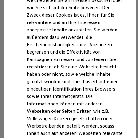
welche Seiten Sie am meisten besuchen oder
im Rahmen der
Datenschutzerklärung
.
Hilfreiches für Besitzer
wie Sie sich auf der Seite bewegen. Der
Digitales Bordbuch
Zweck dieser Cookies ist es, Ihnen für Sie
Fahrerassistenz- und Sicherheitssysteme
Kontrollleuchten
relevantere und an Ihre Interessen
Kurzfahrprofile und Ölverdünnung
2.
angepasste Inhalte anzubieten. Sie werden
Batterieverordnung
außerdem dazu verwendet, die
XTL-Dieselkraftstoff
Teilnahmevoraussetzungen
Ersatzteile und Betriebsflüssigkeiten
Erscheinungshäufigkeit einer Anzeige zu
Original Zubehör und Lifestyle Produkte
begrenzen und die Effektivität von
myVolkswagen
An der Aktion können nur natürliche Personen
Kampagnen zu messen und zu steuern. Sie
myVolkswagen Business
teilnehmen,
Elektrisch & Autonom
registrieren, ob Sie eine Webseite besucht
Elektro - & Hybridfahrzeuge
haben oder nicht, sowie welche Inhalte
Unser Ansatz
a) mindestens 18 Jahre alt und voll
genutzt worden sind. Dies basiert auf einer
Klimafreundlicher Strom
geschäftsfähig sind,
Reichweite & Ladelösungen
eindeutigen Identifikation Ihres Browsers
Reichweitensimulator
sowie Ihres Internetgeräts. Die
Ladezeitensimulator
b) ihren Wohnsitz in Deutschland haben,
Informationen können mit anderen
Ladelösungen für Privatkunden
Ladelösungen für Gewerbekunden
Webseiten oder Seiten Dritter, wie z.B.
Wallbox und Ladekabel
c) über eine
Volkswagen
ID verfügen.
Volkswagen Konzerngesellschaften oder
Bidirektionales Laden
Werbetreibenden, geteilt werden, sodass
Förderung & Kosten der Elektrofahrzeuge
d) Die Teilnahme ist kostenlos und in keiner
Fördermöglichkeiten für Privatkunden
Ihnen auch auf anderen Webseiten relevante
Fördermöglichkeiten für Gewerbekunden