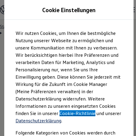
Modelle & Konfigurator
Cookie Einstellungen
Nutzfahrzeuge
Nutzfahrzeugkategorien entdecken
Modelle konfigurieren
Konfiguration laden
Startseite
California Welt
California Club
Zum
Zum
Modelle vergleichen
Freitickets o2 Surftown MUC – Einlösebedingungen
Wir nutzen Cookies, um Ihnen die bestmögliche
Hauptinhalt
Footer
Vorgängermodelle und Oldtimer
springen
springen
Nutzung unserer Webseite zu ermöglichen und
Vorgängermodelle
Oldtimer
unsere Kommunikation mit Ihnen zu verbessern.
Bulli Historie
Wir berücksichtigen hierbei Ihre Präferenzen und
Branchenlösungen & Gewerbekunden
Teilnahmebedingunge
verarbeiten Daten für Marketing, Analytics und
Umbaulösungen und Hersteller finden
Auf- und Umbauten entdecken & konfigurieren
Personalisierung nur, wenn Sie uns Ihre
Groß- und Sonderkunden
n für die Aktion
Einwilligung geben. Diese können Sie jederzeit mit
Großkunden
Wirkung für die Zukunft im Cookie Manager
Kommunen & Behörden
Journalisten
„Freitickets für die O
(Meine Präferenzen verwalten) in der
Sportvereine
2
Datenschutzerklärung widerrufen. Weitere
Branchenlösungen
SURFTOWN MUC“
Informationen zu unseren eingesetzten Cookies
Bau & Handwerk
Gewerbliche Personenbeförderung
finden Sie in unserer
Cookie-Richtlinie
und unserer
Service & mobile Werkstätten
Datenschutzerklärung
.
Kurier, Logistik & Handel
Menschen mit Behinderung
Folgende Kategorien von Cookies werden durch
Kühlfahrzeuge