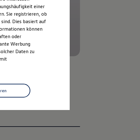
ungshäufigkeit einer
. Sie registrieren, ob
ind. Dies basiert auf
Informationen können
aften oder
evante Werbung
solcher Daten zu
 mit
eren