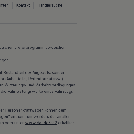
iften
Kontakt
Händlersuche
 deutschen Lieferprogramm abweichen.
ungen.
ht Bestandteil des Angebots, sondern
r (Anbauteile, Reifenformat usw.)
en Witterungs- und Verkehrsbedingungen
 die Fahrleistungswerte eines Fahrzeugs
 neuer Personenkraftwagen können dem
wagen“ entnommen werden, der an allen
ern oder unter
www.dat.de/co2
erhältlich