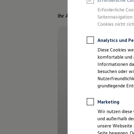
Erforderliche Co
Rettungsdienste
ONE Business ID Vorteile
Erforderliche Coo
Fahrzeugsuche & Marktplatz
Ihr Ansprechpartner für Rett
Seitennavigation 
Fahrzeugsuche
Cookies nicht rich
Fahrzeuge online kaufen
Digitaler Marktplatz
Kauf & Finanzierung
Analytics und Pe
Online-Fahrzeugbewertung
Aktionen & Angebote
Diese Cookies we
E-Auto-Förderung
Für Privatkunden
komfortable und 
Für Gewerbekunden
Informationen dar
Profi Paket
besuchen oder wie
TopDeal
Gebrauchtwagen
Nutzerfreundlichk
ProfiPartner für Gebrauchtwagen
grundlegende Ent
Zertifizierte Gebrauchtwagen
Finanzierung
Für Privatkunden
Marketing
Für Gewerbekunden
Leasing
Wir nutzen diese 
Für Privatkunden
und außerhalb de
Für Gewerbekunden
unsere Webseite n
Versicherungen & Garantien
Garantien
Seite bewegen. De