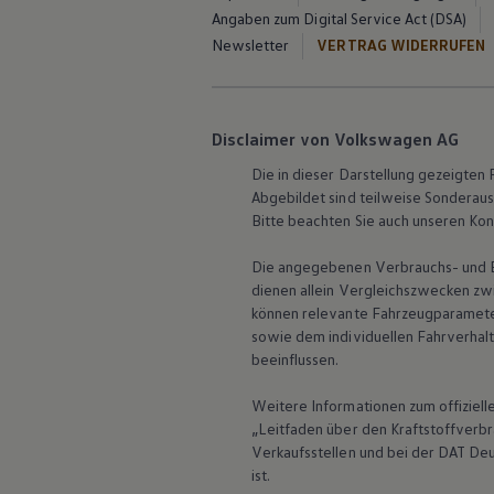
Digitales Bordbuch
Angaben zum Digital Service Act (DSA)
Fahrerassistenz- und Sicherheitssysteme
Newsletter
VERTRAG WIDERRUFEN
Kontrollleuchten
Kurzfahrprofile und Ölverdünnung
Batterieverordnung
XTL-Dieselkraftstoff
Ersatzteile und Betriebsflüssigkeiten
Disclaimer von Volkswagen AG
Original Zubehör und Lifestyle Produkte
myVolkswagen
Die in dieser Darstellung gezeigte
myVolkswagen Business
Abgebildet sind teilweise Sonderau
Elektrisch & Autonom
Bitte beachten Sie auch unseren Kon
Elektro - & Hybridfahrzeuge
Unser Ansatz
Die angegebenen Verbrauchs- und Emi
Klimafreundlicher Strom
dienen allein Vergleichszwecken zw
Reichweite & Ladelösungen
Reichweitensimulator
können relevante Fahrzeugparamete
Ladezeitensimulator
sowie dem individuellen Fahrverhal
Ladelösungen für Privatkunden
beeinflussen.
Ladelösungen für Gewerbekunden
Wallbox und Ladekabel
Weitere Informationen zum offiziel
Bidirektionales Laden
„Leitfaden über den Kraftstoffver
Förderung & Kosten der Elektrofahrzeuge
Fördermöglichkeiten für Privatkunden
Verkaufsstellen und bei der DAT De
Fördermöglichkeiten für Gewerbekunden
ist.
Kostensimulator