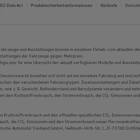
EU Data Act
Produktsicherheitsinformationen
Rückrufe
Vorschr
n Fahrzeuge und Ausstattungen können in einzelnen Details vom aktuellen
sstattungen der Fahrzeuge gegen Mehrpreis.
figurator für eine Übersicht der aktuell verfügbaren Modelle und Ausstatt
ssionswerte beziehen sich nicht auf ein einzelnes Fahrzeug und sind nic
ischen den verschiedenen Fahrzeugtypen. Zusatzausstattungen und Zubehö
r, wie
z. B.
Gewicht, Rollwiderstand und Aerodynamik verändern und neb
ten den Kraftstoffverbrauch, den Stromverbrauch, die CO₂-Emissionen und
len Kraftstoffverbrauch und den offiziellen spezifischen CO₂-Emissionen
brauch, die CO₂-Emissionen und den Stromverbrauch neuer Personenkraft
utsche Automobil Treuhand GmbH, Hellmuth-Hirth-Str. 1, D-73760 Ostfild