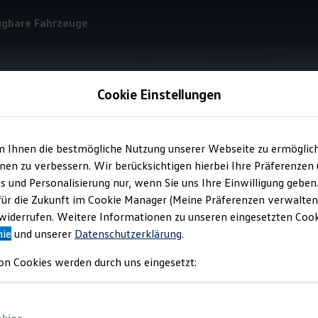
ügbare Fahrzeuge
Cookie Einstellungen
Information
m Ihnen die bestmögliche Nutzung unserer Webseite zu ermöglic
en zu verbessern. Wir berücksichtigen hierbei Ihre Präferenzen
cs und Personalisierung nur, wenn Sie uns Ihre Einwilligung geben
echpartner für
Blauli
für die Zukunft im Cookie Manager (Meine Präferenzen verwalten)
iderrufen. Weitere Informationen zu unseren eingesetzten Cooki
nie
und unserer
Datenschutzerklärung
.
g. Für jede Frage ein passender Ansprechpartner. Mit Ihren spezi
on Cookies werden durch uns eingesetzt:
s bestens aufgehoben. Ob Rettungswagen, Krankentransport, Feuer
nsvoll an die Experten von
Volkswagen
Nutzfahrzeuge
. Individue
 bei Ihrem
Volkswagen
Nutzfahrzeuge
Partner vor Ort.