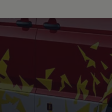
Autonomes Fahren
Mehr zum ID. Buzz
Online Beratung
California Welt
California Club
California Magazin & Ratgeber
Vanlife
Ratgeber
Routen & Reisen
California Reisen & Erlebnisse
California App
California Lifestyle & Zubehör
Übernachten im California
Marke
Unternehmen
Karriere
Karriere im Unternehmen
Karriere im Autohaus
Nachhaltigkeit
Kunden
Gesellschaft
Natur
Events
Rückblick VW Bus Festival 2023
75 Jahre Bulli Jubiläum