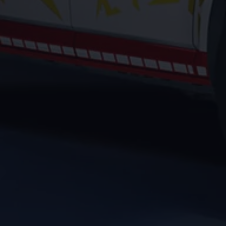
Bulli Magazin
Fahrzeugabholung ab Werk
Uptime