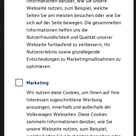
Informationen darüber, wie Sie unsere
Kfz-Versicherung für Nutzfahrzeuge
Webseite nutzen, zum Beispiel, welche
Restschuldversicherung
Wartungsverträge
Seiten Sie am meisten besuchen oder wie Sie
Besitzer & Service
sich auf der Seite bewegen. Die gesammelten
Reparatur & Service
Informationen helfen uns die
Sommer-Special
Reparatur, Pflege & Inspektion
Nutzerfreundlichkeit und Qualität unserer
Servicetermin anfragen
Webseite fortlaufend zu verbessern, Ihr
Service-Vorteile bei Volkswagen Nutzfahrzeuge
Nutzererlebnis sowie grundlegende
ServicePlus
Economy Service
Entscheidungen zu Marketingmaßnahmen zu
Räder & Reifen Service
optimieren.
Ersatzfahrzeuge
Notdienst und Pannenhilfe
Software, Konnektivität & Apps
Marketing
California App
VW Connect für Ihren ID. Buzz
Wir nutzen diese Cookies, um Ihnen auf Ihre
VW Connect für Ihren Transporter/Caravelle
Interessen zugeschnittene Werbung
VW Connect für Ihren Amarok
anzuzeigen, innerhalb und außerhalb der
VW Connect für andere Modelle
Connect Pro
Volkswagen Webseiten. Diese Cookies
Fleet Interface Data
sammeln Informationen darüber, wie Sie
Multistop Pathfinder
unsere Webseite nutzen, zum Beispiel,
Übersicht Software Updates
Hilfreiches für Besitzer