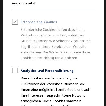
Rettungsdienste
uns eingesetzt:
ONE Business ID Vorteile
Fahrzeugsuche & Marktplatz
Fahrzeugsuche
Fahrzeuge online kaufen
Erforderliche Cookies
Digitaler Marktplatz
Kauf & Finanzierung
Erforderliche Cookies helfen dabei, eine
Online-Fahrzeugbewertung
Website nutzbar zu machen, indem sie
Aktionen & Angebote
E-Auto-Förderung
Grundfunktionen wie Seitennavigation und
Für Privatkunden
Zugriff auf sichere Bereiche der Website
Für Gewerbekunden
ermöglichen. Die Website kann ohne diese
Profi Paket
TopDeal
Cookies nicht richtig funktionieren.
Gebrauchtwagen
ProfiPartner für Gebrauchtwagen
Zertifizierte Gebrauchtwagen
Analytics und Personalisierung
Finanzierung
Diese Cookies werden genutzt, um
Für Privatkunden
Für Gewerbekunden
Funktionen der Website zuzulassen, die
Leasing
Ihnen eine möglichst komfortable und auf
Für Privatkunden
Ihre Interessen zugeschnittene Nutzung
Für Gewerbekunden
Versicherungen & Garantien
ermöglichen. Diese Cookies sammeln
Garantien