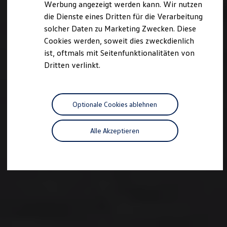
Werbung angezeigt werden kann. Wir nutzen
Autonomes Fahren
die Dienste eines Dritten für die Verarbeitung
Mehr zum ID. Buzz
Online Beratung
solcher Daten zu Marketing Zwecken. Diese
California Welt
Cookies werden, soweit dies zweckdienlich
California Club
ist, oftmals mit Seitenfunktionalitäten von
California Magazin & Ratgeber
Vanlife
Dritten verlinkt.
Ratgeber
Routen & Reisen
California Reisen & Erlebnisse
California App
Optionale Cookies ablehnen
California Lifestyle & Zubehör
Übernachten im California
Marke
Alle Akzeptieren
Unternehmen
Karriere
Karriere im Unternehmen
Karriere im Autohaus
Nachhaltigkeit
Kunden
Gesellschaft
Natur
Events
Rückblick VW Bus Festival 2023
75 Jahre Bulli Jubiläum