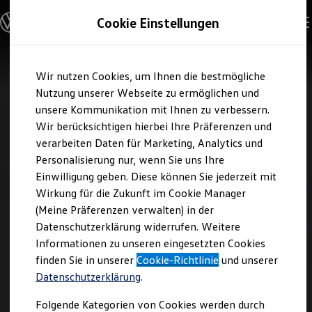
Modelle & Konfigurator
Cookie Einstellungen
Nutzfahrzeuge
Nutzfahrzeugkategorien entdecken
Modelle konfigurieren
Konfiguration laden
Zum
Zum
Modelle vergleichen
Wir nutzen Cookies, um Ihnen die bestmögliche
Hauptinhalt
Footer
Vorgängermodelle und Oldtimer
springen
springen
Nutzung unserer Webseite zu ermöglichen und
Vorgängermodelle
Oldtimer
unsere Kommunikation mit Ihnen zu verbessern.
Bulli Historie
Wir berücksichtigen hierbei Ihre Präferenzen und
Branchenlösungen & Gewerbekunden
verarbeiten Daten für Marketing, Analytics und
Umbaulösungen und Hersteller finden
Auf- und Umbauten entdecken & konfigurieren
Personalisierung nur, wenn Sie uns Ihre
Groß- und Sonderkunden
Einwilligung geben. Diese können Sie jederzeit mit
Großkunden
Wirkung für die Zukunft im Cookie Manager
Kommunen & Behörden
Journalisten
(Meine Präferenzen verwalten) in der
Sportvereine
Datenschutzerklärung widerrufen. Weitere
Branchenlösungen
Informationen zu unseren eingesetzten Cookies
Bau & Handwerk
Gewerbliche Personenbeförderung
finden Sie in unserer
Cookie-Richtlinie
und unserer
Service & mobile Werkstätten
Datenschutzerklärung
.
Kurier, Logistik & Handel
Kühlfahrzeuge
Folgende Kategorien von Cookies werden durch
Feuerwehr