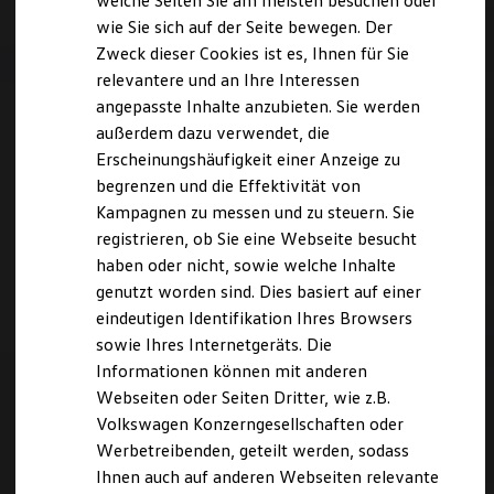
welche Seiten Sie am meisten besuchen oder
Digitales Bordbuch
wie Sie sich auf der Seite bewegen. Der
Fahrerassistenz- und Sicherheitssysteme
Zweck dieser Cookies ist es, Ihnen für Sie
Kontrollleuchten
Kurzfahrprofile und Ölverdünnung
relevantere und an Ihre Interessen
Batterieverordnung
angepasste Inhalte anzubieten. Sie werden
XTL-Dieselkraftstoff
außerdem dazu verwendet, die
Ersatzteile und Betriebsflüssigkeiten
Original Zubehör und Lifestyle Produkte
Erscheinungshäufigkeit einer Anzeige zu
myVolkswagen
begrenzen und die Effektivität von
myVolkswagen Business
Kampagnen zu messen und zu steuern. Sie
Elektrisch & Autonom
Elektro - & Hybridfahrzeuge
registrieren, ob Sie eine Webseite besucht
Unser Ansatz
haben oder nicht, sowie welche Inhalte
Klimafreundlicher Strom
genutzt worden sind. Dies basiert auf einer
Reichweite & Ladelösungen
Reichweitensimulator
eindeutigen Identifikation Ihres Browsers
Ladezeitensimulator
sowie Ihres Internetgeräts. Die
Ladelösungen für Privatkunden
Informationen können mit anderen
Ladelösungen für Gewerbekunden
Wallbox und Ladekabel
Webseiten oder Seiten Dritter, wie z.B.
Bidirektionales Laden
Volkswagen Konzerngesellschaften oder
Förderung & Kosten der Elektrofahrzeuge
Werbetreibenden, geteilt werden, sodass
Fördermöglichkeiten für Privatkunden
Fördermöglichkeiten für Gewerbekunden
Ihnen auch auf anderen Webseiten relevante
Kostensimulator