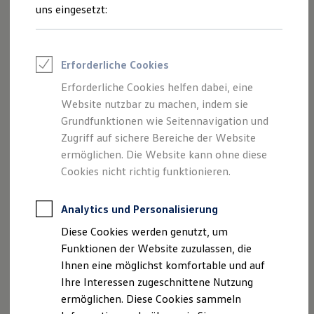
Rettungsdienste
uns eingesetzt:
ONE Business ID Vorteile
Komponentenname
Version
Fahrzeugsuche & Marktplatz
Fahrzeugsuche
bowser
Fahrzeuge online kaufen
1.9.4
Erforderliche Cookies
Digitaler Marktplatz
Kauf & Finanzierung
Erforderliche Cookies helfen dabei, eine
Online-Fahrzeugbewertung
Website nutzbar zu machen, indem sie
Aktionen & Angebote
E-Auto-Förderung
Grundfunktionen wie Seitennavigation und
Für Privatkunden
Zugriff auf sichere Bereiche der Website
Permission is hereby granted, free of charge, to any
Für Gewerbekunden
ermöglichen. Die Website kann ohne diese
person obtaining a copy of this software and
Profi Paket
TopDeal
Cookies nicht richtig funktionieren.
associated documentation files (the "Software"), to
Gebrauchtwagen
deal in the Software without restriction, including
ProfiPartner für Gebrauchtwagen
without limitation the rights to use, copy, modify,
Zertifizierte Gebrauchtwagen
Analytics und Personalisierung
Finanzierung
merge, publish, distribute, sublicense, and/or sell
Diese Cookies werden genutzt, um
Für Privatkunden
copies of the Software, and to permit persons to
Für Gewerbekunden
Funktionen der Website zuzulassen, die
whom the Software is furnished to do so, subject to
Leasing
Ihnen eine möglichst komfortable und auf
Für Privatkunden
the following conditions:
Ihre Interessen zugeschnittene Nutzung
Für Gewerbekunden
Versicherungen & Garantien
ermöglichen. Diese Cookies sammeln
The above copyright notice and this permission
Garantien