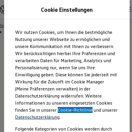
Modelle & Konfigurator
Cookie Einstellungen
Nutzfahrzeuge
Nutzfahrzeugkategorien entdecken
Modelle konfigurieren
Konfiguration laden
Startseite
Lizenzhinweise Dritter: Die Nutzungsbedingungen
Zum
Zum
Modelle vergleichen
Lizenzhinweise Dritter – MITNFA
Wir nutzen Cookies, um Ihnen die bestmögliche
Hauptinhalt
Footer
Vorgängermodelle und Oldtimer
springen
springen
Nutzung unserer Webseite zu ermöglichen und
Vorgängermodelle
Oldtimer
unsere Kommunikation mit Ihnen zu verbessern.
Bulli Historie
Wir berücksichtigen hierbei Ihre Präferenzen und
Branchenlösungen & Gewerbekunden
MITNFA (MIT +no-
verarbeiten Daten für Marketing, Analytics und
Umbaulösungen und Hersteller finden
Auf- und Umbauten entdecken & konfigurieren
Personalisierung nur, wenn Sie uns Ihre
Groß- und Sonderkunden
false-attribs license)
Einwilligung geben. Diese können Sie jederzeit mit
Großkunden
Wirkung für die Zukunft im Cookie Manager
Kommunen & Behörden
Journalisten
(Meine Präferenzen verwalten) in der
Sportvereine
Datenschutzerklärung widerrufen. Weitere
Branchenlösungen
Informationen zu unseren eingesetzten Cookies
Bau & Handwerk
Gewerbliche Personenbeförderung
finden Sie in unserer
Cookie-Richtlinie
und unserer
Service & mobile Werkstätten
Datenschutzerklärung
.
Kurier, Logistik & Handel
Kühlfahrzeuge
1-2
/
2
Folgende Kategorien von Cookies werden durch
Feuerwehr