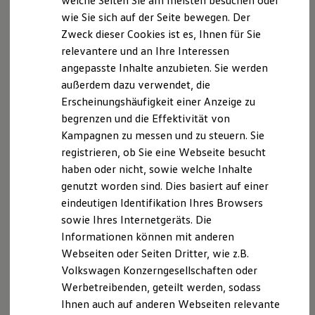
welche Seiten Sie am meisten besuchen oder
SHALL THE AUTHORS OR COPYRIGHT HOLDERS BE
Digitales Bordbuch
wie Sie sich auf der Seite bewegen. Der
Fahrerassistenz- und Sicherheitssysteme
LIABLE FOR ANY CLAIM, DAMAGES OR OTHER
Zweck dieser Cookies ist es, Ihnen für Sie
Kontrollleuchten
LIABILITY, WHETHER IN AN ACTION OF CONTRACT,
Kurzfahrprofile und Ölverdünnung
relevantere und an Ihre Interessen
TORT OR OTHERWISE, ARISING FROM, OUT OF OR IN
Batterieverordnung
angepasste Inhalte anzubieten. Sie werden
XTL-Dieselkraftstoff
CONNECTION WITH THE SOFTWARE OR THE USE OR
außerdem dazu verwendet, die
Ersatzteile und Betriebsflüssigkeiten
OTHER DEALINGS IN THE SOFTWARE.
Original Zubehör und Lifestyle Produkte
Erscheinungshäufigkeit einer Anzeige zu
myVolkswagen
begrenzen und die Effektivität von
myVolkswagen Business
Kampagnen zu messen und zu steuern. Sie
Elektrisch & Autonom
Elektro - & Hybridfahrzeuge
registrieren, ob Sie eine Webseite besucht
Unser Ansatz
haben oder nicht, sowie welche Inhalte
Klimafreundlicher Strom
genutzt worden sind. Dies basiert auf einer
Reichweite & Ladelösungen
Reichweitensimulator
eindeutigen Identifikation Ihres Browsers
Ladezeitensimulator
sowie Ihres Internetgeräts. Die
Ladelösungen für Privatkunden
Informationen können mit anderen
Ladelösungen für Gewerbekunden
Wallbox und Ladekabel
Webseiten oder Seiten Dritter, wie z.B.
Bidirektionales Laden
Volkswagen Konzerngesellschaften oder
Förderung & Kosten der Elektrofahrzeuge
Werbetreibenden, geteilt werden, sodass
Fördermöglichkeiten für Privatkunden
Fördermöglichkeiten für Gewerbekunden
Ihnen auch auf anderen Webseiten relevante
Kostensimulator