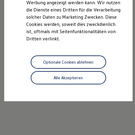
Werbung angezeigt werden kann. Wir nutzen
Autonomes Fahren
die Dienste eines Dritten für die Verarbeitung
Mehr zum ID. Buzz
Online Beratung
solcher Daten zu Marketing Zwecken. Diese
California Welt
Cookies werden, soweit dies zweckdienlich
California Club
ist, oftmals mit Seitenfunktionalitäten von
California Magazin & Ratgeber
Vanlife
Dritten verlinkt.
Ratgeber
Routen & Reisen
California Reisen & Erlebnisse
California App
Optionale Cookies ablehnen
California Lifestyle & Zubehör
Übernachten im California
Marke
Alle Akzeptieren
Unternehmen
Karriere
Karriere im Unternehmen
Karriere im Autohaus
Nachhaltigkeit
Kunden
Gesellschaft
Natur
Events
Rückblick VW Bus Festival 2023
75 Jahre Bulli Jubiläum