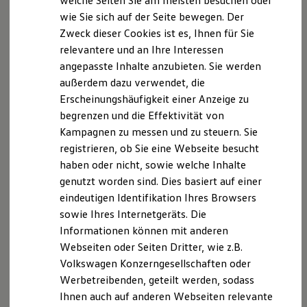
welche Seiten Sie am meisten besuchen oder
Hilfreiches für Besitzer
Diebstahl, Einbruch, Sabotage, Spionage,
wie Sie sich auf der Seite bewegen. Der
Digitales Bordbuch
Abfluss von Informationen
Zweck dieser Cookies ist es, Ihnen für Sie
Fahrerassistenz- und Sicherheitssysteme
Kontrollleuchten
relevantere und an Ihre Interessen
Verhinderung von Beschädigungen des
Kurzfahrprofile und Ölverdünnung
angepasste Inhalte anzubieten. Sie werden
Eigentums
Batterieverordnung
außerdem dazu verwendet, die
XTL-Dieselkraftstoff
Unterstützung der Konzernsicherheit bei
Ersatzteile und Betriebsflüssigkeiten
Erscheinungshäufigkeit einer Anzeige zu
der Aufklärung von Vorfällen und bei der
Original Zubehör und Lifestyle Produkte
begrenzen und die Effektivität von
myVolkswagen
Identifikation gesuchter Personen
Kampagnen zu messen und zu steuern. Sie
myVolkswagen Business
Unterstützung der
Elektrisch & Autonom
registrieren, ob Sie eine Webseite besucht
Elektro - & Hybridfahrzeuge
Strafverfolgungsbehörden,
z. B.
bei
haben oder nicht, sowie welche Inhalte
Unser Ansatz
Fahrzeugdiebstählen durch Nachverfolgung
genutzt worden sind. Dies basiert auf einer
Klimafreundlicher Strom
von Fahrzeugen und Fahrzeugteilen
Reichweite & Ladelösungen
eindeutigen Identifikation Ihres Browsers
Reichweitensimulator
sowie Ihres Internetgeräts. Die
Verfolgung von Rechtsansprüchen sowie
Ladezeitensimulator
Informationen können mit anderen
Ladelösungen für Privatkunden
Beweissicherung bei rechtswidrigen,
Ladelösungen für Gewerbekunden
Webseiten oder Seiten Dritter, wie z.B.
tatbestandsmäßigen und
Wallbox und Ladekabel
Volkswagen Konzerngesellschaften oder
schuldhaften Handlungen
Bidirektionales Laden
Werbetreibenden, geteilt werden, sodass
Förderung & Kosten der Elektrofahrzeuge
Fördermöglichkeiten für Privatkunden
Ihnen auch auf anderen Webseiten relevante
Deshalb erhebt die
Volkswagen
Autonomous Mobility
Fördermöglichkeiten für Gewerbekunden