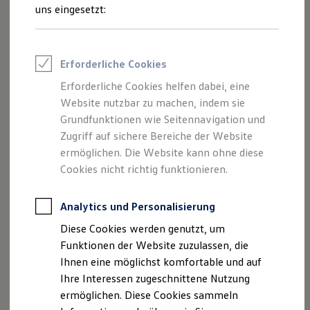
Feuerwehr
uns eingesetzt:
Rettungsdienste
ONE Business ID Vorteile
A. Verantwortlicher
Fahrzeugsuche & Marktplatz
Fahrzeugsuche
Erforderliche Cookies
Fahrzeuge online kaufen
Mit dieser Datenschutzerklärung informieren wir Sie
Digitaler Marktplatz
Erforderliche Cookies helfen dabei, eine
über die Erhebung, Verarbeitung und Nutzung
Kauf & Finanzierung
Website nutzbar zu machen, indem sie
Online-Fahrzeugbewertung
Ihrer personenbezogenen Daten durch die
Aktionen & Angebote
Grundfunktionen wie Seitennavigation und
Volkswagen
Autonomous Mobility GmbH,
E-Auto-Förderung
Zugriff auf sichere Bereiche der Website
Mecklenheidestraße 74, c/o
Für Privatkunden
Volkswagen
ermöglichen. Die Website kann ohne diese
Für Gewerbekunden
Nutzfahrzeuge
, Brieffach 2570/0, 30419 Hannover,
Profi Paket
Cookies nicht richtig funktionieren.
eingetragen im Handelsregister des Amtsgerichts
TopDeal
Hannover unter der Nr. HRB 228253 (
Gebrauchtwagen
„
Volkswagen
ProfiPartner für Gebrauchtwagen
Analytics und Personalisierung
Autonomous Mobility GmbH“).
Zertifizierte Gebrauchtwagen
Diese Cookies werden genutzt, um
Finanzierung
B. Erhebung, Verarbeitung
Für Privatkunden
Funktionen der Website zuzulassen, die
Für Gewerbekunden
Ihnen eine möglichst komfortable und auf
und Nutzung Ihrer
Leasing
Ihre Interessen zugeschnittene Nutzung
Für Privatkunden
personenbezogenen Daten
Für Gewerbekunden
ermöglichen. Diese Cookies sammeln
Versicherungen & Garantien