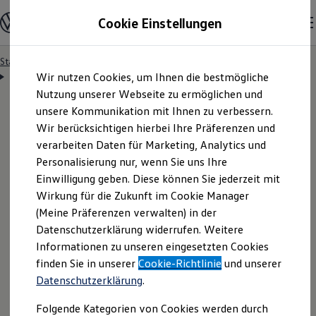
Modelle & Konfigurator
Cookie Einstellungen
Nutzfahrzeuge
Nutzfahrzeugkategorien entdecken
Modelle konfigurieren
Konfiguration laden
Startseite
Datenschutzerklärung
Zum
Zum
Modelle vergleichen
Videoüberwachung ADMT Hub Standorte
Wir nutzen Cookies, um Ihnen die bestmögliche
Hauptinhalt
Footer
Vorgängermodelle und Oldtimer
springen
springen
Nutzung unserer Webseite zu ermöglichen und
Vorgängermodelle
Oldtimer
unsere Kommunikation mit Ihnen zu verbessern.
Bulli Historie
Wir berücksichtigen hierbei Ihre Präferenzen und
Branchenlösungen & Gewerbekunden
Datenschutzerklärung
verarbeiten Daten für Marketing, Analytics und
Umbaulösungen und Hersteller finden
Auf- und Umbauten entdecken & konfigurieren
Personalisierung nur, wenn Sie uns Ihre
Groß- und Sonderkunden
:
Videoüberwachung in
Einwilligung geben. Diese können Sie jederzeit mit
Großkunden
Wirkung für die Zukunft im Cookie Manager
Kommunen & Behörden
Journalisten
den deutschen ADMT
(Meine Präferenzen verwalten) in der
Sportvereine
Datenschutzerklärung widerrufen. Weitere
Branchenlösungen
Hub-Standorten
Informationen zu unseren eingesetzten Cookies
Bau & Handwerk
Gewerbliche Personenbeförderung
finden Sie in unserer
Cookie-Richtlinie
und unserer
Service & mobile Werkstätten
Datenschutzerklärung
.
Kurier, Logistik & Handel
Menschen mit Behinderung
Folgende Kategorien von Cookies werden durch
Kühlfahrzeuge