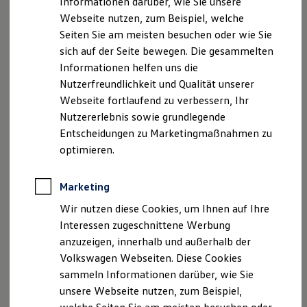
Informationen darüber, wie Sie unsere
Garantien
Die
Volkswagen
Autonomous Mobility GmbH
Webseite nutzen, zum Beispiel, welche
Kfz-Versicherung für Nutzfahrzeuge
verarbeitet Ihre Daten ausschließlich zweckgebunden.
Restschuldversicherung
Seiten Sie am meisten besuchen oder wie Sie
Wartungsverträge
Und nach Maßgabe der geltenden
sich auf der Seite bewegen. Die gesammelten
Besitzer & Service
datenschutzrechtlichen Vorgaben. Diese Vorgaben
Informationen helfen uns die
Reparatur & Service
ergeben sich insbesondere aus der EU Datenschutz‐
Sommer-Special
Nutzerfreundlichkeit und Qualität unserer
Reparatur, Pflege & Inspektion
Grundverordnung (DSGVO) und dem
Webseite fortlaufend zu verbessern, Ihr
Servicetermin anfragen
Bundesdatenschutzgesetz (BDSG). Die Daten
Nutzererlebnis sowie grundlegende
Service-Vorteile bei Volkswagen Nutzfahrzeuge
verarbeiten wir im Rahmen der Videoüberwachung in
ServicePlus
Entscheidungen zu Marketingmaßnahmen zu
Economy Service
den deutschen ADMT Hub-Standorten für die
optimieren.
Räder & Reifen Service
folgenden konkreten Zwecke:
Ersatzfahrzeuge
Notdienst und Pannenhilfe
Marketing
Software, Konnektivität & Apps
Wahrung des Hausrechts auf den
California App
Wir nutzen diese Cookies, um Ihnen auf Ihre
Liegenschaften der ADMT
VW Connect für Ihren ID. Buzz
Interessen zugeschnittene Werbung
VW Connect für Ihren Transporter/Caravelle
Detektion von unbefugten Handlungen
anzuzeigen, innerhalb und außerhalb der
VW Connect für Ihren Amarok
außerhalb der Betriebszeit
VW Connect für andere Modelle
Volkswagen Webseiten. Diese Cookies
Connect Pro
Schutz der Liegenschaft gegen unbefugtes
sammeln Informationen darüber, wie Sie
Fleet Interface Data
Eindringen von Personen zur Abwehr
unsere Webseite nutzen, zum Beispiel,
Multistop Pathfinder
allgemeiner Gefahren wie
Übersicht Software Updates