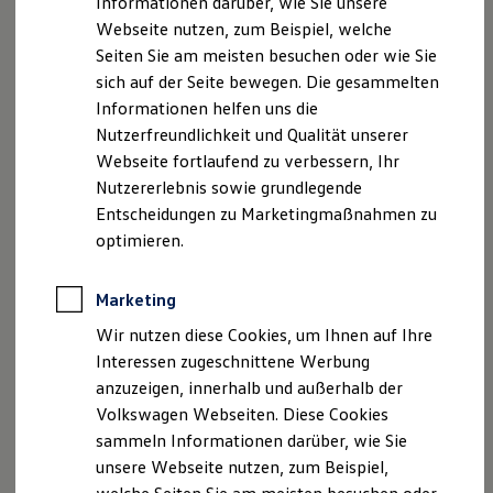
Informationen darüber, wie Sie unsere
Berliner Ring 2, 38440 Wolfsburg, eingetragen im
Garantien
Webseite nutzen, zum Beispiel, welche
Kfz-Versicherung für Nutzfahrzeuge
Handelsregister des Amtsgerichts Braunschweig unter
Restschuldversicherung
Seiten Sie am meisten besuchen oder wie Sie
der Nr. HRB 100484 (
„
Volkswagen
AG“)
Wartungsverträge
sich auf der Seite bewegen. Die gesammelten
Besitzer & Service
Informationen helfen uns die
und
Reparatur & Service
Sommer-Special
Nutzerfreundlichkeit und Qualität unserer
Reparatur, Pflege & Inspektion
Volkswagen
Autonomous Mobility GmbH
Webseite fortlaufend zu verbessern, Ihr
Servicetermin anfragen
Mecklenheidestraße 74, c/o
Volkswagen
Nutzererlebnis sowie grundlegende
Service-Vorteile bei Volkswagen Nutzfahrzeuge
ServicePlus
Nutzfahrzeuge
, Brieffach 2570/0, 30419 Hannover,
Entscheidungen zu Marketingmaßnahmen zu
Economy Service
eingetragen im Handelsregister des Amtsgerichts
optimieren.
Räder & Reifen Service
Hannover unter der Registriernummer HRB 228253
Ersatzfahrzeuge
Notdienst und Pannenhilfe
(
„
Volkswagen
Autonomous Mobility GmbH“)
Marketing
Software, Konnektivität & Apps
California App
Wir nutzen diese Cookies, um Ihnen auf Ihre
und
VW Connect für Ihren ID. Buzz
Interessen zugeschnittene Werbung
VW Connect für Ihren Transporter/Caravelle
anzuzeigen, innerhalb und außerhalb der
Mobileye Vision Technologies Ltd
VW Connect für Ihren Amarok
VW Connect für andere Modelle
Volkswagen Webseiten. Diese Cookies
13 Hartom St. Har Hotzvim, Jerusalem, 9777513
Connect Pro
sammeln Informationen darüber, wie Sie
Israel („Mobileye“).
Fleet Interface Data
unsere Webseite nutzen, zum Beispiel,
Multistop Pathfinder
Übersicht Software Updates
Die Verantwortlichen haben gemäß Art. 26