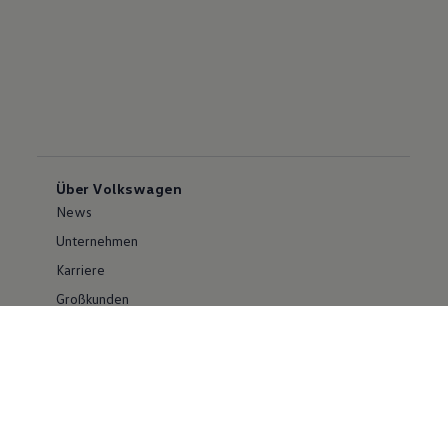
Über Volkswagen
News
Unternehmen
Karriere
Großkunden
Erklärung zur Barrierefreiheit
Konzern
Volkswagen Konzern
Investor Relations
Compliance im Konzern