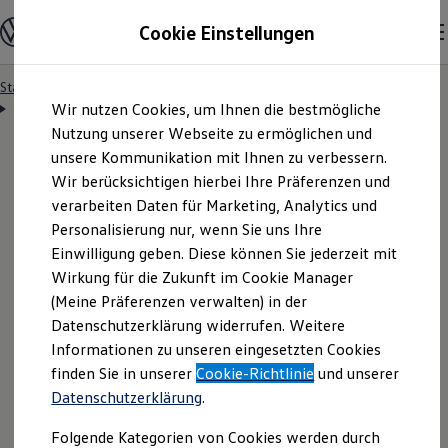
Modelle & Konfigurator
Cookie Einstellungen
Nutzfahrzeuge
Nutzfahrzeugkategorien entdecken
Modelle konfigurieren
Konfiguration laden
Startseite
Datenschutzerklärung
Zum
Zum
Modelle vergleichen
Datenschutzerklärung zu Videoaufnahmen
Wir nutzen Cookies, um Ihnen die bestmögliche
Hauptinhalt
Footer
Vorgängermodelle und Oldtimer
springen
springen
Nutzung unserer Webseite zu ermöglichen und
Vorgängermodelle
Oldtimer
unsere Kommunikation mit Ihnen zu verbessern.
Bulli Historie
Wir berücksichtigen hierbei Ihre Präferenzen und
Branchenlösungen & Gewerbekunden
Datenschutzerklärung
verarbeiten Daten für Marketing, Analytics und
Umbaulösungen und Hersteller finden
Auf- und Umbauten entdecken & konfigurieren
Personalisierung nur, wenn Sie uns Ihre
Groß- und Sonderkunden
zur
Einwilligung geben. Diese können Sie jederzeit mit
Großkunden
Wirkung für die Zukunft im Cookie Manager
Kommunen & Behörden
Journalisten
Videodatenaufzeichnung
(Meine Präferenzen verwalten) in der
Sportvereine
Datenschutzerklärung widerrufen. Weitere
Branchenlösungen
im Rahmen von
Informationen zu unseren eingesetzten Cookies
Bau & Handwerk
Gewerbliche Personenbeförderung
finden Sie in unserer
Cookie-Richtlinie
und unserer
Service & mobile Werkstätten
Erprobungsfahrten
Datenschutzerklärung
.
Kurier, Logistik & Handel
Menschen mit Behinderung
Folgende Kategorien von Cookies werden durch
Kühlfahrzeuge