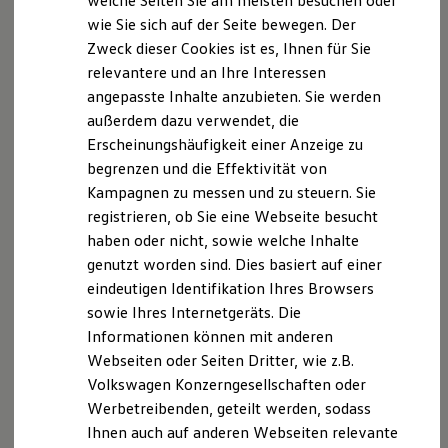
welche Seiten Sie am meisten besuchen oder
Hilfreiches für Besitzer
Datenschutz-Grundverordnung (DSGVO) eine
wie Sie sich auf der Seite bewegen. Der
Digitales Bordbuch
vertragliche Vereinbarung getroffen, in der Rechte
Zweck dieser Cookies ist es, Ihnen für Sie
Fahrerassistenz- und Sicherheitssysteme
Kontrollleuchten
und Pflichten geregelt sind (sogenanntes „Joint
relevantere und an Ihre Interessen
Kurzfahrprofile und Ölverdünnung
Controller Agreement“).
angepasste Inhalte anzubieten. Sie werden
Batterieverordnung
außerdem dazu verwendet, die
XTL-Dieselkraftstoff
Unabhängig von der unten beschriebenen
Ersatzteile und Betriebsflüssigkeiten
Erscheinungshäufigkeit einer Anzeige zu
Original Zubehör und Lifestyle Produkte
gemeinsamen Verarbeitung verarbeitet Mobileye die
begrenzen und die Effektivität von
myVolkswagen
aufgenommenen Videodaten für eigene Zwecke, wie
Kampagnen zu messen und zu steuern. Sie
myVolkswagen Business
in der Datenschutzerklärung von Mobileye
Elektrisch & Autonom
registrieren, ob Sie eine Webseite besucht
Elektro - & Hybridfahrzeuge
("Mobileye's Privacy Notice") beschrieben, welche auf
haben oder nicht, sowie welche Inhalte
Unser Ansatz
der folgenden Website verfügbar ist:
genutzt worden sind. Dies basiert auf einer
Klimafreundlicher Strom
Reichweite & Ladelösungen
eindeutigen Identifikation Ihres Browsers
https://www.mobileye.com/privacy-roadclips/
Reichweitensimulator
sowie Ihres Internetgeräts. Die
Ladezeitensimulator
Informationen können mit anderen
Ladelösungen für Privatkunden
B. Verarbeitung Ihrer
Ladelösungen für Gewerbekunden
Webseiten oder Seiten Dritter, wie z.B.
Wallbox und Ladekabel
personenbezogenen Daten
Volkswagen Konzerngesellschaften oder
Bidirektionales Laden
Werbetreibenden, geteilt werden, sodass
Förderung & Kosten der Elektrofahrzeuge
Fördermöglichkeiten für Privatkunden
Ihnen auch auf anderen Webseiten relevante
a) Beschreibung der Datenverarbeitung
Fördermöglichkeiten für Gewerbekunden