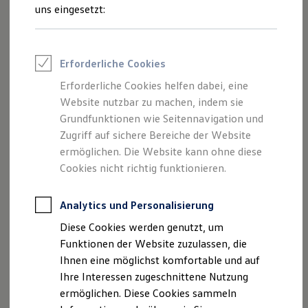
Feuerwehr
uns eingesetzt:
Rettungsdienste
ONE Business ID Vorteile
Fahrzeugsuche & Marktplatz
Fahrzeugsuche
Erforderliche Cookies
Fahrzeuge online kaufen
To access the privacy policy in English, please
Digitaler Marktplatz
Erforderliche Cookies helfen dabei, eine
click here
.
Kauf & Finanzierung
Website nutzbar zu machen, indem sie
Online-Fahrzeugbewertung
Aktionen & Angebote
Grundfunktionen wie Seitennavigation und
E-Auto-Förderung
Zugriff auf sichere Bereiche der Website
Für Privatkunden
A. Verantwortliche
ermöglichen. Die Website kann ohne diese
Für Gewerbekunden
Profi Paket
Cookies nicht richtig funktionieren.
TopDeal
Mit dieser Datenschutzerklärung informieren wir Sie
Gebrauchtwagen
über die Verarbeitung Ihrer personenbezogenen
ProfiPartner für Gebrauchtwagen
Analytics und Personalisierung
Zertifizierte Gebrauchtwagen
Daten im Zusammenhang mit Erprobungsfahrten, die
Diese Cookies werden genutzt, um
Finanzierung
von folgenden gemeinsam Verantwortlichen im
Für Privatkunden
Funktionen der Website zuzulassen, die
Sinne des Art. 26 Datenschutz-Grundverordnung
Für Gewerbekunden
Ihnen eine möglichst komfortable und auf
Leasing
(DSGVO) durchgeführt werden:
Ihre Interessen zugeschnittene Nutzung
Für Privatkunden
Für Gewerbekunden
ermöglichen. Diese Cookies sammeln
Volkswagen
AG
Versicherungen & Garantien