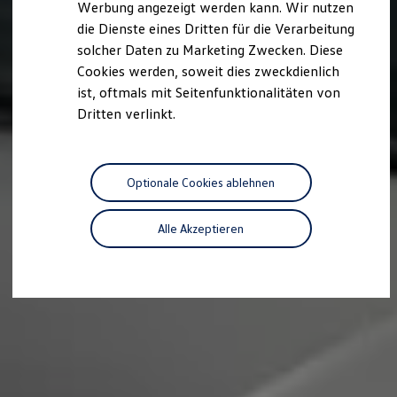
Werbung angezeigt werden kann. Wir nutzen
Autonomes Fahren
die Dienste eines Dritten für die Verarbeitung
Mehr zum ID. Buzz
Online Beratung
solcher Daten zu Marketing Zwecken. Diese
California Welt
Cookies werden, soweit dies zweckdienlich
California Club
ist, oftmals mit Seitenfunktionalitäten von
California Magazin & Ratgeber
Vanlife
Dritten verlinkt.
Ratgeber
Routen & Reisen
California Reisen & Erlebnisse
California App
Optionale Cookies ablehnen
California Lifestyle & Zubehör
Übernachten im California
Marke
Alle Akzeptieren
Unternehmen
Karriere
Karriere im Unternehmen
Karriere im Autohaus
Nachhaltigkeit
Kunden
Gesellschaft
Natur
Events
Rückblick VW Bus Festival 2023
75 Jahre Bulli Jubiläum