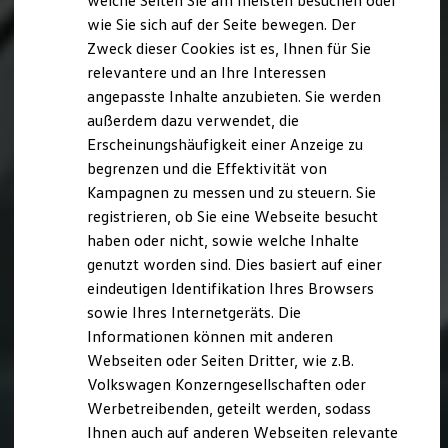
welche Seiten Sie am meisten besuchen oder
Digitales Bordbuch
wie Sie sich auf der Seite bewegen. Der
Fahrerassistenz- und Sicherheitssysteme
Zweck dieser Cookies ist es, Ihnen für Sie
Kontrollleuchten
Kurzfahrprofile und Ölverdünnung
relevantere und an Ihre Interessen
Batterieverordnung
angepasste Inhalte anzubieten. Sie werden
XTL-Dieselkraftstoff
außerdem dazu verwendet, die
Ersatzteile und Betriebsflüssigkeiten
Original Zubehör und Lifestyle Produkte
Erscheinungshäufigkeit einer Anzeige zu
myVolkswagen
begrenzen und die Effektivität von
myVolkswagen Business
Kampagnen zu messen und zu steuern. Sie
Elektrisch & Autonom
Elektro - & Hybridfahrzeuge
registrieren, ob Sie eine Webseite besucht
Unser Ansatz
haben oder nicht, sowie welche Inhalte
Klimafreundlicher Strom
genutzt worden sind. Dies basiert auf einer
Reichweite & Ladelösungen
Reichweitensimulator
eindeutigen Identifikation Ihres Browsers
Ladezeitensimulator
sowie Ihres Internetgeräts. Die
Ladelösungen für Privatkunden
Informationen können mit anderen
Ladelösungen für Gewerbekunden
Wallbox und Ladekabel
Webseiten oder Seiten Dritter, wie z.B.
Bidirektionales Laden
Volkswagen Konzerngesellschaften oder
Förderung & Kosten der Elektrofahrzeuge
Werbetreibenden, geteilt werden, sodass
Fördermöglichkeiten für Privatkunden
Fördermöglichkeiten für Gewerbekunden
Ihnen auch auf anderen Webseiten relevante
Kostensimulator