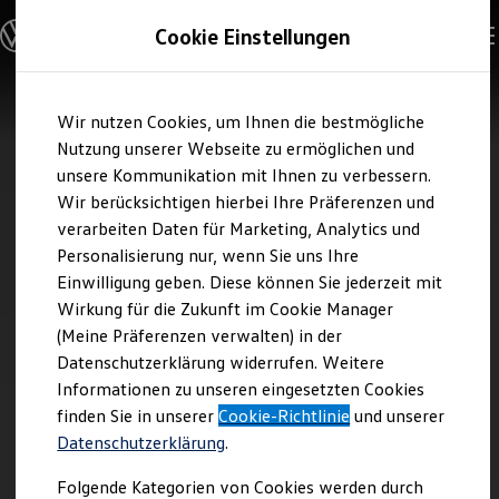
Modelle & Konfigurator
Cookie Einstellungen
Nutzfahrzeugkategorien entdecken
Modelle konfigurieren
Konfiguration laden
Zum
Zum
Modelle vergleichen
Wir nutzen Cookies, um Ihnen die bestmögliche
Hauptinhalt
Footer
Vorgängermodelle und Oldtimer
springen
springen
Nutzung unserer Webseite zu ermöglichen und
Vorgängermodelle
Oldtimer
unsere Kommunikation mit Ihnen zu verbessern.
Bulli Historie
Wir berücksichtigen hierbei Ihre Präferenzen und
Branchenlösungen & Gewerbekunden
verarbeiten Daten für Marketing, Analytics und
Umbaulösungen und Hersteller finden
Auf- und Umbauten entdecken & konfigurieren
Personalisierung nur, wenn Sie uns Ihre
Groß- und Sonderkunden
Einwilligung geben. Diese können Sie jederzeit mit
Großkunden
Wirkung für die Zukunft im Cookie Manager
Kommunen & Behörden
Journalisten
(Meine Präferenzen verwalten) in der
Sportvereine
Datenschutzerklärung widerrufen. Weitere
Branchenlösungen
Informationen zu unseren eingesetzten Cookies
Bau & Handwerk
Gewerbliche Personenbeförderung
finden Sie in unserer
Cookie-Richtlinie
und unserer
Service & mobile Werkstätten
Datenschutzerklärung
.
Kurier, Logistik & Handel
Kühlfahrzeuge
Folgende Kategorien von Cookies werden durch
Feuerwehr