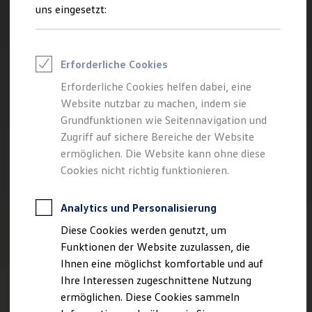
Rettungsdienste
uns eingesetzt:
ONE Business ID Vorteile
Fahrzeugsuche & Marktplatz
Fahrzeugsuche
Fahrzeuge online kaufen
Erforderliche Cookies
Digitaler Marktplatz
Kauf & Finanzierung
Erforderliche Cookies helfen dabei, eine
Online-Fahrzeugbewertung
Website nutzbar zu machen, indem sie
Aktionen & Angebote
E-Auto-Förderung
Grundfunktionen wie Seitennavigation und
Für Privatkunden
Zugriff auf sichere Bereiche der Website
Für Gewerbekunden
ermöglichen. Die Website kann ohne diese
Profi Paket
TopDeal
Cookies nicht richtig funktionieren.
Gebrauchtwagen
ProfiPartner für Gebrauchtwagen
Zertifizierte Gebrauchtwagen
Analytics und Personalisierung
Finanzierung
Diese Cookies werden genutzt, um
Für Privatkunden
Für Gewerbekunden
Funktionen der Website zuzulassen, die
Leasing
Ihnen eine möglichst komfortable und auf
Für Privatkunden
Ihre Interessen zugeschnittene Nutzung
Für Gewerbekunden
Versicherungen & Garantien
ermöglichen. Diese Cookies sammeln
Garantien