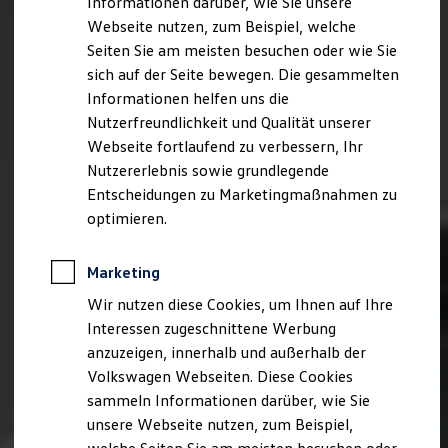
Informationen darüber, wie Sie unsere
Kfz-Versicherung für Nutzfahrzeuge
Webseite nutzen, zum Beispiel, welche
Restschuldversicherung
Wartungsverträge
Seiten Sie am meisten besuchen oder wie Sie
Besitzer & Service
sich auf der Seite bewegen. Die gesammelten
Reparatur & Service
Informationen helfen uns die
Sommer-Special
Reparatur, Pflege & Inspektion
Nutzerfreundlichkeit und Qualität unserer
Servicetermin anfragen
Webseite fortlaufend zu verbessern, Ihr
Service-Vorteile bei Volkswagen Nutzfahrzeuge
Nutzererlebnis sowie grundlegende
ServicePlus
Economy Service
Entscheidungen zu Marketingmaßnahmen zu
Räder & Reifen Service
optimieren.
Ersatzfahrzeuge
Notdienst und Pannenhilfe
Software, Konnektivität & Apps
Marketing
California App
VW Connect für Ihren ID. Buzz
Wir nutzen diese Cookies, um Ihnen auf Ihre
VW Connect für Ihren Transporter/Caravelle
Interessen zugeschnittene Werbung
VW Connect für Ihren Amarok
anzuzeigen, innerhalb und außerhalb der
VW Connect für andere Modelle
Connect Pro
Volkswagen Webseiten. Diese Cookies
Fleet Interface Data
sammeln Informationen darüber, wie Sie
Multistop Pathfinder
unsere Webseite nutzen, zum Beispiel,
Übersicht Software Updates
Hilfreiches für Besitzer