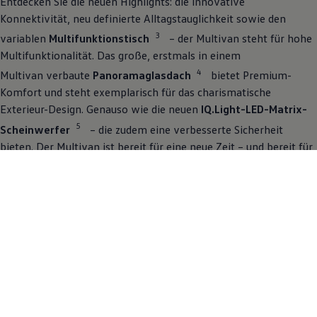
Entdecken Sie die neuen Highlights: die innovative
Konnektivität, neu definierte Alltagstauglichkeit sowie den
3
variablen
Multifunktionstisch
– der
Multivan
steht für hohe
Multifunktionalität. Das große, erstmals in einem
4
Multivan
verbaute
Panoramaglasdach
bietet Premium-
Komfort und steht exemplarisch für das charismatische
Exterieur-Design. Genauso wie die neuen
IQ.Light-LED-Matrix-
5
Scheinwerfer
– die zudem eine verbesserte Sicherheit
bieten. Der
Multivan
ist bereit für eine neue Zeit – und bereit für
die erste Probefahrt. Kontaktieren Sie jetzt Ihren Händler,
vereinbaren Sie einen Termin und erleben Sie den
Multivan
in all
seinen Facetten.
Jetzt den Multivan erleben
Schnell verfügbare
Multivan