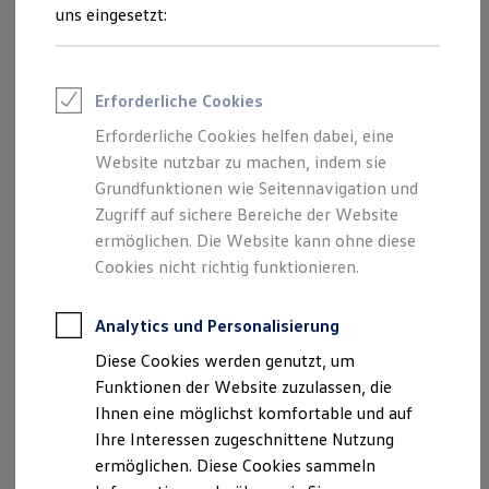
aufgeführt. Scrollen Sie nach unten, um mehr über die
Rettungsdienste
uns eingesetzt:
ONE Business ID Vorteile
spezifischen Maße und Eigenschaften des
Caddy
Fahrzeugsuche & Marktplatz
eHybrid
zu erfahren.
Fahrzeugsuche
Fahrzeuge online kaufen
Erforderliche Cookies
Digitaler Marktplatz
Kauf & Finanzierung
Erforderliche Cookies helfen dabei, eine
Online-Fahrzeugbewertung
Website nutzbar zu machen, indem sie
Aktionen & Angebote
Der
Caddy
eHybrid
E-Auto-Förderung
Grundfunktionen wie Seitennavigation und
Für Privatkunden
Zugriff auf sichere Bereiche der Website
Für Gewerbekunden
Technische Daten
ermöglichen. Die Website kann ohne diese
Profi Paket
TopDeal
Cookies nicht richtig funktionieren.
Gebrauchtwagen
1-2
/
2
ProfiPartner für Gebrauchtwagen
Zertifizierte Gebrauchtwagen
Analytics und Personalisierung
Finanzierung
Caddy
eHybrid
Diese Cookies werden genutzt, um
Für Privatkunden
Für Gewerbekunden
Funktionen der Website zuzulassen, die
Exterieur Maße
Leasing
Elektrische
121
Ihnen eine möglichst komfortable und auf
Für Privatkunden
Reichweite (EAER)
Ihre Interessen zugeschnittene Nutzung
Für Gewerbekunden
im km
Versicherungen & Garantien
ermöglichen. Diese Cookies sammeln
Garantien