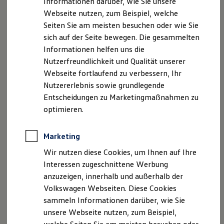
Informationen darüber, wie Sie unsere
Kfz-Versicherung für Nutzfahrzeuge
Energieverbrauch
18,5 plus 0,5
Webseite nutzen, zum Beispiel, welche
Restschuldversicherung
(gewichtet,
Wartungsverträge
Seiten Sie am meisten besuchen oder wie Sie
Besitzer & Service
kombiniert) in
sich auf der Seite bewegen. Die gesammelten
Reparatur & Service
kWh/100 km plus
Informationen helfen uns die
Sommer-Special
l/100km
Reparatur, Pflege & Inspektion
Nutzerfreundlichkeit und Qualität unserer
Servicetermin anfragen
Webseite fortlaufend zu verbessern, Ihr
Service-Vorteile bei Volkswagen Nutzfahrzeuge
CO₂-Emissionen
10
Nutzererlebnis sowie grundlegende
ServicePlus
Economy Service
(gewichtet,
Entscheidungen zu Marketingmaßnahmen zu
Räder & Reifen Service
kombiniert) in g/km
optimieren.
Ersatzfahrzeuge
Notdienst und Pannenhilfe
Software, Konnektivität & Apps
Kraftstoffverbrauc
6,2
Marketing
California App
h (kombiniert) in
VW Connect für Ihren ID. Buzz
Wir nutzen diese Cookies, um Ihnen auf Ihre
l/100km
VW Connect für Ihren Transporter/Caravelle
Interessen zugeschnittene Werbung
VW Connect für Ihren Amarok
anzuzeigen, innerhalb und außerhalb der
VW Connect für andere Modelle
Kraftstoff
Hybr.B/E ext.aufl.
Connect Pro
Volkswagen Webseiten. Diese Cookies
Fleet Interface Data
sammeln Informationen darüber, wie Sie
Multistop Pathfinder
Anzahl der Zylinder
4; in Reihe
unsere Webseite nutzen, zum Beispiel,
Übersicht Software Updates
Hilfreiches für Besitzer