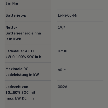
t in Nm
Batterietyp
Li-Ni-Co-Mn
Netto-
19,7
Batterieenergieinha
lt in kWh
Ladedauer AC 11
02:30
kW 0-100% SOC in h
Maximale DC
1
40
Ladeleistung in kW
Ladezeit von
00:26
10...80% SOC mit
max. kW DC in h