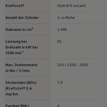
Kraftstoff
Hybr.B/E ext.aufl.
Anzahl der Zylinder
4; in Reihe
3
Hubraum in cm
1.498
Leistung bei
85
Drehzahl in kW bei
3500 min⁻¹
Max. Drehmoment
250 / 1500 - 3000
in Nm / 1/min
Stickoxiden (NOx)
7,9
(Kraftstoff I) in
mg/km
Partikel (PM) (
0