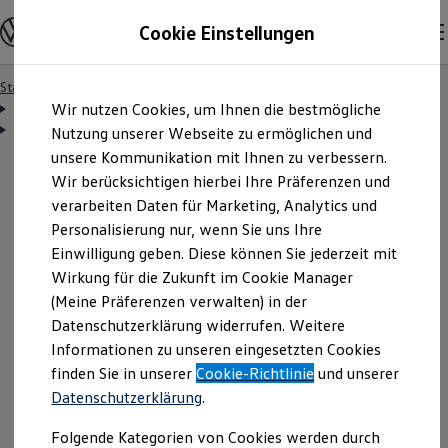
Modelle & Konfigurator
Cookie Einstellungen
Nutzfahrzeuge
Nutzfahrzeugkategorien entdecken
Modelle konfigurieren
Konfiguration laden
Startseite
Modelle & Konfigurator
Zum
Zum
Modelle vergleichen
Vorgängermodelle und Oldtimer
Wir nutzen Cookies, um Ihnen die bestmögliche
Vorgängermodelle
Der Caddy
Hauptinhalt
Footer
Vorgängermodelle und Oldtimer
Technische Daten
Technische Daten Caddy eHybrid
springen
springen
Nutzung unserer Webseite zu ermöglichen und
Vorgängermodelle
Oldtimer
unsere Kommunikation mit Ihnen zu verbessern.
Bulli Historie
Wir berücksichtigen hierbei Ihre Präferenzen und
Branchenlösungen & Gewerbekunden
verarbeiten Daten für Marketing, Analytics und
Umbaulösungen und Hersteller finden
Auf- und Umbauten entdecken & konfigurieren
Der
Caddy
eHybrid
Personalisierung nur, wenn Sie uns Ihre
Groß- und Sonderkunden
Einwilligung geben. Diese können Sie jederzeit mit
Großkunden
Technische Daten
Wirkung für die Zukunft im Cookie Manager
Kommunen & Behörden
Journalisten
(Meine Präferenzen verwalten) in der
Sportvereine
Datenschutzerklärung widerrufen. Weitere
Branchenlösungen
Entdecken Sie die detaillierten technischen Daten und
Informationen zu unseren eingesetzten Cookies
Bau & Handwerk
Gewerbliche Personenbeförderung
die kompletten Außen- und Innenmaße des
Caddy
finden Sie in unserer
Cookie-Richtlinie
und unserer
Service & mobile Werkstätten
eHybrid
Datenschutzerklärung
. Um Ihnen einen umfassenden Überblick zu
.
Kurier, Logistik & Handel
Kühlfahrzeuge
geben, sind die folgenden Abmessungen einzeln
Folgende Kategorien von Cookies werden durch
Feuerwehr