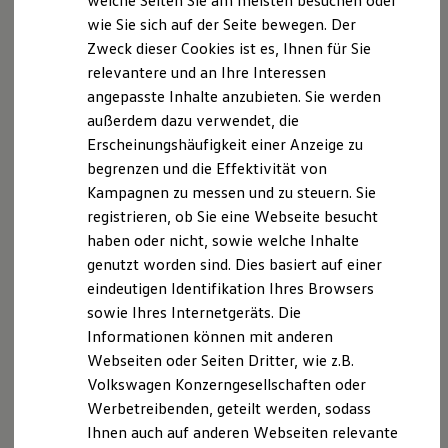
welche Seiten Sie am meisten besuchen oder
Digitales Bordbuch
3
Hubraum in cm
1.498
wie Sie sich auf der Seite bewegen. Der
Fahrerassistenz- und Sicherheitssysteme
Zweck dieser Cookies ist es, Ihnen für Sie
Kontrollleuchten
Leistung bei
85
Kurzfahrprofile und Ölverdünnung
relevantere und an Ihre Interessen
Batterieverordnung
Drehzahl in kW bei
angepasste Inhalte anzubieten. Sie werden
XTL-Dieselkraftstoff
3500 min⁻¹
außerdem dazu verwendet, die
Ersatzteile und Betriebsflüssigkeiten
Original Zubehör und Lifestyle Produkte
Erscheinungshäufigkeit einer Anzeige zu
myVolkswagen
Max. Drehmoment
250 / 1500 - 3000
begrenzen und die Effektivität von
myVolkswagen Business
in Nm / 1/min
Kampagnen zu messen und zu steuern. Sie
Elektrisch & Autonom
Elektro - & Hybridfahrzeuge
registrieren, ob Sie eine Webseite besucht
Unser Ansatz
Stickoxiden (NOx)
7,9
haben oder nicht, sowie welche Inhalte
Klimafreundlicher Strom
(Kraftstoff I) in
genutzt worden sind. Dies basiert auf einer
Reichweite & Ladelösungen
Reichweitensimulator
mg/km
eindeutigen Identifikation Ihres Browsers
Ladezeitensimulator
sowie Ihres Internetgeräts. Die
Ladelösungen für Privatkunden
Partikel (PM) (
Informationen können mit anderen
0
Ladelösungen für Gewerbekunden
Wallbox und Ladekabel
Kraftstoff I) in
Webseiten oder Seiten Dritter, wie z.B.
Bidirektionales Laden
mg/km
Volkswagen Konzerngesellschaften oder
Förderung & Kosten der Elektrofahrzeuge
Werbetreibenden, geteilt werden, sodass
Fördermöglichkeiten für Privatkunden
Fördermöglichkeiten für Gewerbekunden
Ihnen auch auf anderen Webseiten relevante
CO
B
2
Kostensimulator