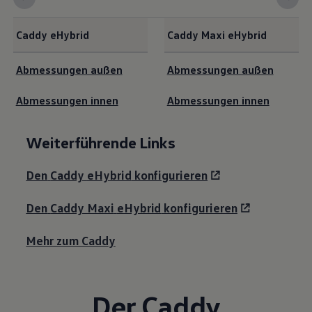
Caddy
eHybrid
Caddy
Maxi
eHybrid
<b>Schematische Maßzeichnung</b>
Abmessungen außen
Abmessungen außen
Abmessungen innen
Abmessungen innen
Weiterführende Links
Den
Caddy
eHybrid
konfigurieren
Den
Caddy
Maxi
eHybrid
konfigurieren
Mehr zum Cadd
y
Der
Caddy