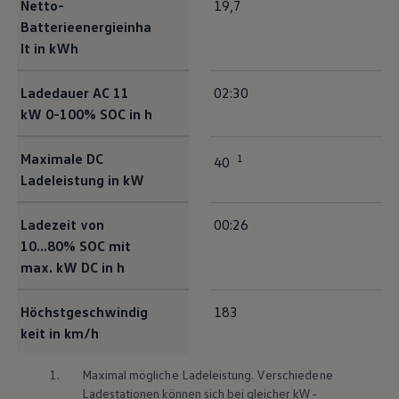
Netto-
19,7
Bulli Magazin
Batterieenergieinha
Fahrzeugabholung ab Werk
Uptime
lt in kWh
Ladedauer AC 11
02:30
kW 0-100% SOC in h
Maximale DC
1
40
Ladeleistung in kW
Ladezeit von
00:26
10...80% SOC mit
max. kW DC in h
Höchstgeschwindig
183
keit in km/h
1.
Maximal mögliche Ladeleistung. Verschiedene
Ladestationen können sich bei gleicher kW-