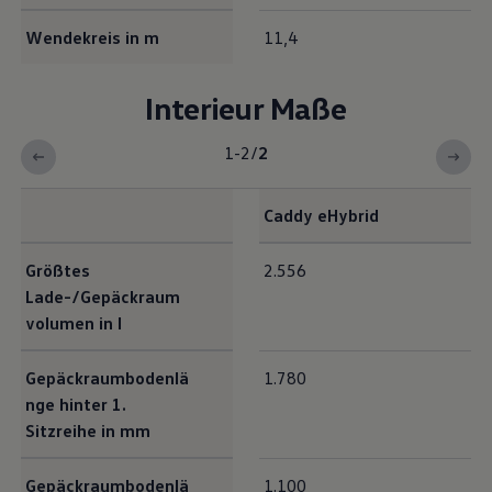
Wendekreis in m
11,4
Interieur Maße
1-2
/
2
Caddy
eHybrid
Interieur Maße
Größtes
2.556
Lade-/Gepäckraum
volumen in l
Gepäckraumbodenlä
1.780
nge hinter 1.
Sitzreihe in mm
Gepäckraumbodenlä
1.100