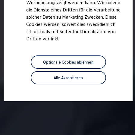
Werbung angezeigt werden kann. Wir nutzen
Autonomes Fahren
die Dienste eines Dritten für die Verarbeitung
Mehr zum ID. Buzz
Online Beratung
solcher Daten zu Marketing Zwecken. Diese
California Welt
Cookies werden, soweit dies zweckdienlich
California Club
ist, oftmals mit Seitenfunktionalitäten von
California Magazin & Ratgeber
Vanlife
Dritten verlinkt.
Ratgeber
Routen & Reisen
California Reisen & Erlebnisse
California App
Optionale Cookies ablehnen
California Lifestyle & Zubehör
Übernachten im California
Marke
Alle Akzeptieren
Unternehmen
Karriere
Karriere im Unternehmen
Karriere im Autohaus
Nachhaltigkeit
Kunden
Gesellschaft
Natur
Events
Rückblick VW Bus Festival 2023
75 Jahre Bulli Jubiläum