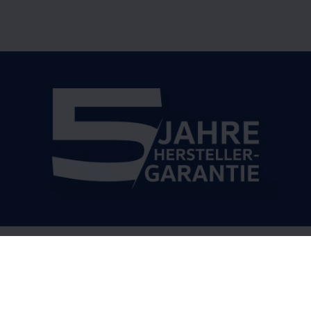
1
5 Jahre Herstellergarantie
Einsteigen und 5 Jahre entspannt fahren:
im
neuen
Multivan