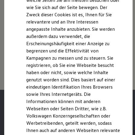
welche Seiten Sie am meisten besuchen oder
individuellen Fahrverhalten den Kraftstoffverbrauch, den
Digitales Bordbuch
Stromverbrauch, die CO₂-Emissionen und die
wie Sie sich auf der Seite bewegen. Der
Fahrerassistenz- und Sicherheitssysteme
Fahrleistungswerte eines Fahrzeugs beeinflussen.
Zweck dieser Cookies ist es, Ihnen für Sie
Kontrollleuchten
Kurzfahrprofile und Ölverdünnung
relevantere und an Ihre Interessen
Batterieverordnung
Weitere Informationen zum offiziellen Kraftstoffverbrauch und
angepasste Inhalte anzubieten. Sie werden
XTL-Dieselkraftstoff
den offiziellen spezifischen CO₂-Emissionen neuer
außerdem dazu verwendet, die
Ersatzteile und Betriebsflüssigkeiten
Personenkraftwagen können dem „Leitfaden über den
Original Zubehör und Lifestyle Produkte
Erscheinungshäufigkeit einer Anzeige zu
Kraftstoffverbrauch, die CO₂-Emissionen und den
myVolkswagen
begrenzen und die Effektivität von
Stromverbrauch neuer Personenkraftwagen“ entnommen
myVolkswagen Business
werden, der an allen Verkaufsstellen und bei der DAT
Kampagnen zu messen und zu steuern. Sie
Elektrisch & Autonom
Elektro - & Hybridfahrzeuge
Deutsche Automobil Treuhand GmbH, Hellmuth-Hirth-Str. 1, D-
registrieren, ob Sie eine Webseite besucht
Unser Ansatz
73760 Ostfildern oder unter
www.dat.de/co2
erhältlich ist.
haben oder nicht, sowie welche Inhalte
Klimafreundlicher Strom
genutzt worden sind. Dies basiert auf einer
Reichweite & Ladelösungen
Reichweitensimulator
eindeutigen Identifikation Ihres Browsers
Ladezeitensimulator
sowie Ihres Internetgeräts. Die
Ladelösungen für Privatkunden
Informationen können mit anderen
Ladelösungen für Gewerbekunden
Wallbox und Ladekabel
Webseiten oder Seiten Dritter, wie z.B.
Bidirektionales Laden
Volkswagen Konzerngesellschaften oder
Förderung & Kosten der Elektrofahrzeuge
Werbetreibenden, geteilt werden, sodass
Fördermöglichkeiten für Privatkunden
Fördermöglichkeiten für Gewerbekunden
Ihnen auch auf anderen Webseiten relevante
Kostensimulator