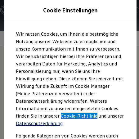
Modelle & Konfigurator
Cookie Einstellungen
Nutzfahrzeuge
Nutzfahrzeugkategorien entdecken
Modelle konfigurieren
Konfiguration laden
Zum
Zum
Modelle vergleichen
Wir nutzen Cookies, um Ihnen die bestmögliche
Hauptinhalt
Footer
Vorgängermodelle und Oldtimer
Sitzbezüge
springen
springen
Nutzung unserer Webseite zu ermöglichen und
Vorgängermodelle
Oldtimer
unsere Kommunikation mit Ihnen zu verbessern.
Bulli Historie
Wir berücksichtigen hierbei Ihre Präferenzen und
Branchenlösungen & Gewerbekunden
verarbeiten Daten für Marketing, Analytics und
Umbaulösungen und Hersteller finden
Harmonisch
aufeinande
Auf- und Umbauten entdecken & konfigurieren
Personalisierung nur, wenn Sie uns Ihre
Groß- und Sonderkunden
Einwilligung geben. Diese können Sie jederzeit mit
Großkunden
r abgestimmt
Wirkung für die Zukunft im Cookie Manager
Kommunen & Behörden
Journalisten
(Meine Präferenzen verwalten) in der
Sportvereine
Datenschutzerklärung widerrufen. Weitere
Branchenlösungen
Sie werden sich wohlfühlen in Ihrem
Multivan
. Denn unsere
Informationen zu unseren eingesetzten Cookies
Bau & Handwerk
Interieurdesigner haben nur hochwertige Materialien
Gewerbliche Personenbeförderung
finden Sie in unserer
Cookie-Richtlinie
und unserer
ausgewählt. Und diese gekonnt miteinander kombiniert.
Service & mobile Werkstätten
Datenschutzerklärung
.
Kurier, Logistik & Handel
Fein strukturierte Dekore, hochwertige Sitzbezüge und eine
Kühlfahrzeuge
dezente Farbgebung unterstreichen den Premium-Charakter
Folgende Kategorien von Cookies werden durch
Feuerwehr