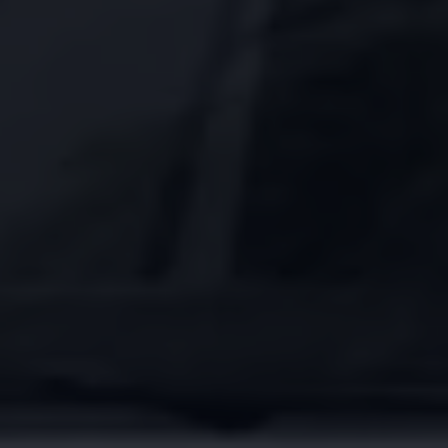
Bulli Magazin
Fahrzeugabholung ab Werk
Uptime