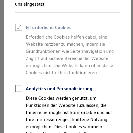
des
Multivan
. Je nach Ausstattungslinie sind die Sitze Ihres
Rettungsdienste
uns eingesetzt:
ONE Business ID Vorteile
Multivan
serienmäßig mit strapazierfähigem Stoff oder mit
Fahrzeugsuche & Marktplatz
1
Mikrovlies
bezogen. Ledersitzbezüge stehen auf Wunsch
Fahrzeugsuche
ebenfalls zur Wahl. Zusätzlich bieten die Sitze mit
Fahrzeuge online kaufen
Erforderliche Cookies
Digitaler Marktplatz
Mikrovlies- oder Lederausstattung eine 4-Wege-
Kauf & Finanzierung
Erforderliche Cookies helfen dabei, eine
Kopfstützenfunktion, die für noch mehr Entspannung und
Online-Fahrzeugbewertung
Website nutzbar zu machen, indem sie
Komfort sorgt.
Aktionen & Angebote
E-Auto-Förderung
Grundfunktionen wie Seitennavigation und
Für Privatkunden
Zugriff auf sichere Bereiche der Website
Für Gewerbekunden
ermöglichen. Die Website kann ohne diese
Profi Paket
TopDeal
Cookies nicht richtig funktionieren.
Impressum
Nutzungsbedingungen
Gebrauchtwagen
Datenschutzerklärungen
Cookie-Richtlinie
ProfiPartner für Gebrauchtwagen
Zertifizierte Gebrauchtwagen
Analytics und Personalisierung
Lizenzhinweise Dritter
Finanzierung
Angaben zum Digital Service Act (DSA)
EU Data Act
Diese Cookies werden genutzt, um
Für Privatkunden
Produktsicherheitsinformationen
Rückrufe
Vorschriften
Für Gewerbekunden
Funktionen der Website zuzulassen, die
Leasing
Kontakt
Händlersuche
Newsletter
Ihnen eine möglichst komfortable und auf
Für Privatkunden
VERTRAG WIDERRUFEN
Ihre Interessen zugeschnittene Nutzung
Für Gewerbekunden
Versicherungen & Garantien
ermöglichen. Diese Cookies sammeln
Garantien