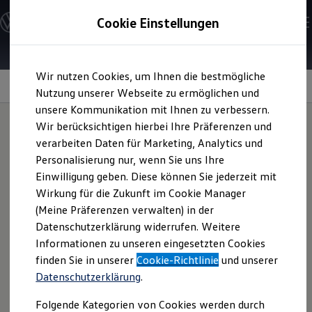
Modelle & Konfigurator
Cookie Einstellungen
Nutzfahrzeuge
Nutzfahrzeugkategorien entdecken
Modelle konfigurieren
Konfiguration laden
Zum
Zum
Modelle vergleichen
Wir nutzen Cookies, um Ihnen die bestmögliche
Hauptinhalt
Footer
Vorgängermodelle und Oldtimer
Ladefläche und Dachlast
springen
springen
Nutzung unserer Webseite zu ermöglichen und
Vorgängermodelle
Oldtimer
unsere Kommunikation mit Ihnen zu verbessern.
Bulli Historie
Wir berücksichtigen hierbei Ihre Präferenzen und
Branchenlösungen & Gewerbekunden
verarbeiten Daten für Marketing, Analytics und
Umbaulösungen und Hersteller finden
Mehr Platz für
Auf- und Umbauten entdecken & konfigurieren
Personalisierung nur, wenn Sie uns Ihre
Groß- und Sonderkunden
Einwilligung geben. Diese können Sie jederzeit mit
Großkunden
Europaletten, mehr
Wirkung für die Zukunft im Cookie Manager
Kommunen & Behörden
Journalisten
(Meine Präferenzen verwalten) in der
statische Dachlast
Sportvereine
Datenschutzerklärung widerrufen. Weitere
Branchenlösungen
Informationen zu unseren eingesetzten Cookies
Bau & Handwerk
Gewerbliche Personenbeförderung
finden Sie in unserer
Cookie-Richtlinie
und unserer
Lädt zum Laden ein: Beim
Amarok
findet sich auf der
Service & mobile Werkstätten
Datenschutzerklärung
.
Kurier, Logistik & Handel
Ladefläche zwischen den Radkästen ausreichend Platz für
Kühlfahrzeuge
eine quer aufzuladende Europalette, die dort an stabilen
Folgende Kategorien von Cookies werden durch
Feuerwehr