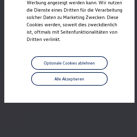
Werbung angezeigt werden kann. Wir nutzen
Autonomes Fahren
die Dienste eines Dritten für die Verarbeitung
Mehr zum ID. Buzz
Online Beratung
solcher Daten zu Marketing Zwecken. Diese
California Welt
Cookies werden, soweit dies zweckdienlich
California Club
ist, oftmals mit Seitenfunktionalitäten von
California Magazin & Ratgeber
Vanlife
Dritten verlinkt.
Ratgeber
Routen & Reisen
California Reisen & Erlebnisse
California App
Optionale Cookies ablehnen
California Lifestyle & Zubehör
Übernachten im California
Marke
Alle Akzeptieren
Unternehmen
Karriere
Karriere im Unternehmen
Karriere im Autohaus
Nachhaltigkeit
Kunden
Gesellschaft
Natur
Events
Rückblick VW Bus Festival 2023
75 Jahre Bulli Jubiläum