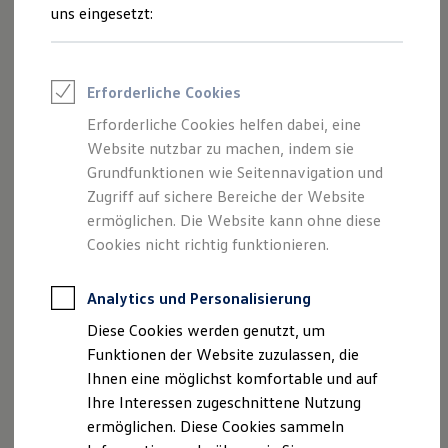
Ösen verzurrt werden kann. Wieviel Kilo Zugkraft die Ösen
Rettungsdienste
uns eingesetzt:
ONE Business ID Vorteile
haben, fragen Sie sich? 400 kg! Und wo wir gerade von
Fahrzeugsuche & Marktplatz
Kilogramm sprechen: Eine weitere Neuigkeit sind die 85 kg
Fahrzeugsuche
dynamische und 350 kg statische Dachlast. Noch nie konnte
Fahrzeuge online kaufen
Erforderliche Cookies
Digitaler Marktplatz
man ein Zelt auf einem schöneren Untergrund aufschlagen.
Kauf & Finanzierung
Sie haben noch kein Zelt? Dann wird es Zeit für einen
Erforderliche Cookies helfen dabei, eine
Online-Fahrzeugbewertung
Besuch bei uns im Zubehörshop.
Website nutzbar zu machen, indem sie
Aktionen & Angebote
E-Auto-Förderung
Grundfunktionen wie Seitennavigation und
Für Privatkunden
Zugriff auf sichere Bereiche der Website
Für Gewerbekunden
ermöglichen. Die Website kann ohne diese
Profi Paket
TopDeal
Cookies nicht richtig funktionieren.
Impressum
Nutzungsbedingungen
Gebrauchtwagen
Datenschutzerklärungen
Cookie-Richtlinie
ProfiPartner für Gebrauchtwagen
Zertifizierte Gebrauchtwagen
Lizenzhinweise Dritter
Analytics und Personalisierung
Finanzierung
Angaben zum Digital Service Act (DSA)
EU Data Act
Diese Cookies werden genutzt, um
Für Privatkunden
Produktsicherheitsinformationen
Rückrufe
Vorschriften
Für Gewerbekunden
Funktionen der Website zuzulassen, die
Leasing
Kontakt
Händlersuche
Newsletter
Ihnen eine möglichst komfortable und auf
Für Privatkunden
VERTRAG WIDERRUFEN
Ihre Interessen zugeschnittene Nutzung
Für Gewerbekunden
Versicherungen & Garantien
ermöglichen. Diese Cookies sammeln
Garantien