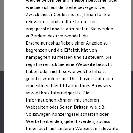
welche Seiten Sie am meisten besuchen oder
Digitales Bordbuch
wie Sie sich auf der Seite bewegen. Der
Weitere Informationen zum offiziellen Kraftstoffverbrauch und
Fahrerassistenz- und Sicherheitssysteme
Zweck dieser Cookies ist es, Ihnen für Sie
den offiziellen spezifischen CO₂-Emissionen neuer
Kontrollleuchten
Kurzfahrprofile und Ölverdünnung
Personenkraftwagen können dem „Leitfaden über den
relevantere und an Ihre Interessen
Batterieverordnung
Kraftstoffverbrauch, die CO₂-Emissionen und den
angepasste Inhalte anzubieten. Sie werden
XTL-Dieselkraftstoff
Stromverbrauch neuer Personenkraftwagen“ entnommen
außerdem dazu verwendet, die
Ersatzteile und Betriebsflüssigkeiten
werden, der an allen Verkaufsstellen und bei der DAT
Original Zubehör und Lifestyle Produkte
Erscheinungshäufigkeit einer Anzeige zu
Deutsche Automobil Treuhand GmbH, Hellmuth-Hirth-Str. 1, D-
myVolkswagen
begrenzen und die Effektivität von
73760 Ostfildern oder unter
www.dat.de/co2
erhältlich ist.
myVolkswagen Business
Kampagnen zu messen und zu steuern. Sie
Elektrisch & Autonom
Elektro - & Hybridfahrzeuge
registrieren, ob Sie eine Webseite besucht
Unser Ansatz
haben oder nicht, sowie welche Inhalte
Klimafreundlicher Strom
genutzt worden sind. Dies basiert auf einer
Reichweite & Ladelösungen
Reichweitensimulator
eindeutigen Identifikation Ihres Browsers
Ladezeitensimulator
sowie Ihres Internetgeräts. Die
Ladelösungen für Privatkunden
Informationen können mit anderen
Ladelösungen für Gewerbekunden
Wallbox und Ladekabel
Webseiten oder Seiten Dritter, wie z.B.
Bidirektionales Laden
Volkswagen Konzerngesellschaften oder
Förderung & Kosten der Elektrofahrzeuge
Werbetreibenden, geteilt werden, sodass
Fördermöglichkeiten für Privatkunden
Fördermöglichkeiten für Gewerbekunden
Ihnen auch auf anderen Webseiten relevante
Kostensimulator