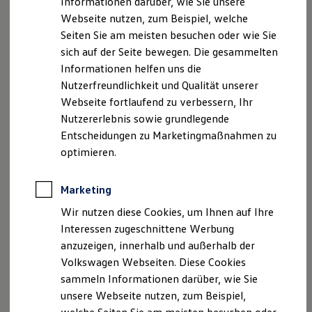
Informationen darüber, wie Sie unsere
, 1 von 2
, 2 von 2
Kfz-Versicherung für Nutzfahrzeuge
Webseite nutzen, zum Beispiel, welche
Restschuldversicherung
Wartungsverträge
Seiten Sie am meisten besuchen oder wie Sie
Besitzer & Service
sich auf der Seite bewegen. Die gesammelten
Im
Amarok
kommen ausschließlich LED-Scheinwerfer zum
Reparatur & Service
Informationen helfen uns die
Sommer-Special
Einsatz. Ab dem Modell
Amarok
Style sind auch die
Reparatur, Pflege & Inspektion
Nutzerfreundlichkeit und Qualität unserer
Rückleuchten in LED-Technologie verfügbar. Als besonderes
Servicetermin anfragen
Webseite fortlaufend zu verbessern, Ihr
Highlight verfügen der
Amarok
Style,
Amarok
Service-Vorteile bei Volkswagen Nutzfahrzeuge
Nutzererlebnis sowie grundlegende
ServicePlus
PanAmericana
,
Amarok
Aventura und das Sondermodell
Economy Service
Entscheidungen zu Marketingmaßnahmen zu
Amarok
Dark Label über „IQ.Light“ LED-Matrix-
Räder & Reifen Service
optimieren.
Scheinwerfer mit dynamischer Leuchtweitenregulierung.
Ersatzfahrzeuge
Notdienst und Pannenhilfe
Insgesamt stehen Ihnen je nach Wunsch und Ausstattung
Software, Konnektivität & Apps
Marketing
folgende Technologien zur Verfügung:
California App
VW Connect für Ihren ID. Buzz
Wir nutzen diese Cookies, um Ihnen auf Ihre
VW Connect für Ihren Transporter/Caravelle
„IQ.Light“ LED-Matrix-Scheinwerfer
Interessen zugeschnittene Werbung
VW Connect für Ihren Amarok
LED-Scheinwerfer
anzuzeigen, innerhalb und außerhalb der
VW Connect für andere Modelle
Connect Pro
Volkswagen Webseiten. Diese Cookies
LED-/ Halogenrückleuchten
Fleet Interface Data
sammeln Informationen darüber, wie Sie
Multistop Pathfinder
LED-Nebelscheinwerfer
unsere Webseite nutzen, zum Beispiel,
Übersicht Software Updates
Hilfreiches für Besitzer
Umfeldbeleuchtung