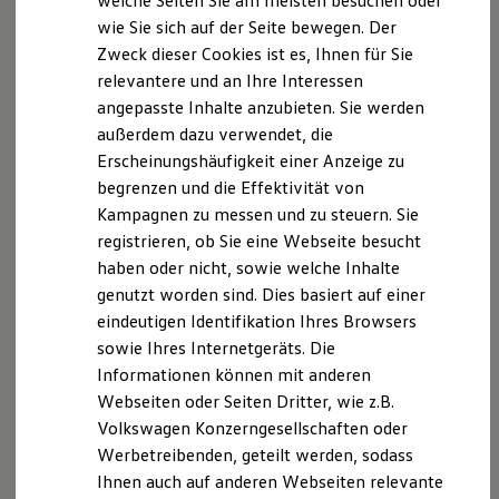
welche Seiten Sie am meisten besuchen oder
Digitales Bordbuch
wie Sie sich auf der Seite bewegen. Der
LED-Leuchten in Cargobox
Fahrerassistenz- und Sicherheitssysteme
Zweck dieser Cookies ist es, Ihnen für Sie
Kontrollleuchten
Kurzfahrprofile und Ölverdünnung
relevantere und an Ihre Interessen
Batterieverordnung
angepasste Inhalte anzubieten. Sie werden
XTL-Dieselkraftstoff
außerdem dazu verwendet, die
Ersatzteile und Betriebsflüssigkeiten
Impressum
Nutzungsbedingungen
Original Zubehör und Lifestyle Produkte
Erscheinungshäufigkeit einer Anzeige zu
Datenschutzerklärungen
Cookie-Richtlinie
myVolkswagen
begrenzen und die Effektivität von
myVolkswagen Business
Lizenzhinweise Dritter
Kampagnen zu messen und zu steuern. Sie
Elektrisch & Autonom
Angaben zum Digital Service Act (DSA)
EU Data Act
Elektro - & Hybridfahrzeuge
registrieren, ob Sie eine Webseite besucht
Produktsicherheitsinformationen
Rückrufe
Vorschriften
Unser Ansatz
haben oder nicht, sowie welche Inhalte
Klimafreundlicher Strom
Kontakt
Händlersuche
Newsletter
genutzt worden sind. Dies basiert auf einer
Reichweite & Ladelösungen
VERTRAG WIDERRUFEN
Reichweitensimulator
eindeutigen Identifikation Ihres Browsers
Ladezeitensimulator
sowie Ihres Internetgeräts. Die
Ladelösungen für Privatkunden
Informationen können mit anderen
Ladelösungen für Gewerbekunden
Disclaimer von Volkswagen AG
Wallbox und Ladekabel
Webseiten oder Seiten Dritter, wie z.B.
Bidirektionales Laden
Volkswagen Konzerngesellschaften oder
Die in dieser Darstellung gezeigten Fahrzeuge und
Förderung & Kosten der Elektrofahrzeuge
Ausstattungen können in einzelnen Details vom aktuellen
Werbetreibenden, geteilt werden, sodass
Fördermöglichkeiten für Privatkunden
Fördermöglichkeiten für Gewerbekunden
deutschen Lieferprogramm abweichen. Abgebildet sind
Ihnen auch auf anderen Webseiten relevante
Kostensimulator
teilweise Sonderausstattungen der Fahrzeuge gegen