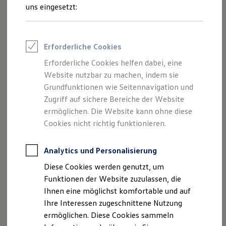
Rettungsdienste
uns eingesetzt:
ONE Business ID Vorteile
Fahrzeugsuche & Marktplatz
Fahrzeugsuche
Fahrzeuge online kaufen
Erforderliche Cookies
Digitaler Marktplatz
Kauf & Finanzierung
Erforderliche Cookies helfen dabei, eine
Online-Fahrzeugbewertung
Website nutzbar zu machen, indem sie
Aktionen & Angebote
E-Auto-Förderung
Grundfunktionen wie Seitennavigation und
Für Privatkunden
Zugriff auf sichere Bereiche der Website
Für Gewerbekunden
ermöglichen. Die Website kann ohne diese
Profi Paket
TopDeal
Cookies nicht richtig funktionieren.
Gebrauchtwagen
ProfiPartner für Gebrauchtwagen
Zertifizierte Gebrauchtwagen
Analytics und Personalisierung
Finanzierung
Diese Cookies werden genutzt, um
Für Privatkunden
Für Gewerbekunden
Funktionen der Website zuzulassen, die
Leasing
Ihnen eine möglichst komfortable und auf
Für Privatkunden
Ihre Interessen zugeschnittene Nutzung
Für Gewerbekunden
Versicherungen & Garantien
ermöglichen. Diese Cookies sammeln
Garantien