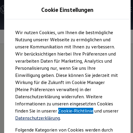
Modelle & Konfigurator
Cookie Einstellungen
Nutzfahrzeuge
Nutzfahrzeugkategorien entdecken
Modelle konfigurieren
Konfiguration laden
Zum
Zum
Modelle vergleichen
Wir nutzen Cookies, um Ihnen die bestmögliche
Hauptinhalt
Footer
Vorgängermodelle und Oldtimer
Lichtdesign
springen
springen
Nutzung unserer Webseite zu ermöglichen und
Vorgängermodelle
Oldtimer
unsere Kommunikation mit Ihnen zu verbessern.
Bulli Historie
Wir berücksichtigen hierbei Ihre Präferenzen und
Branchenlösungen & Gewerbekunden
verarbeiten Daten für Marketing, Analytics und
Umbaulösungen und Hersteller finden
Mehr Licht!
Auf- und Umbauten entdecken & konfigurieren
Personalisierung nur, wenn Sie uns Ihre
Groß- und Sonderkunden
Einwilligung geben. Diese können Sie jederzeit mit
Großkunden
Wirkung für die Zukunft im Cookie Manager
Kommunen & Behörden
Journalisten
(Meine Präferenzen verwalten) in der
Sportvereine
Datenschutzerklärung widerrufen. Weitere
Branchenlösungen
Informationen zu unseren eingesetzten Cookies
Bau & Handwerk
Gewerbliche Personenbeförderung
finden Sie in unserer
Cookie-Richtlinie
und unserer
Service & mobile Werkstätten
Datenschutzerklärung
.
Kurier, Logistik & Handel
Kühlfahrzeuge
Folgende Kategorien von Cookies werden durch
Feuerwehr