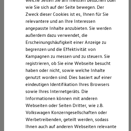
welche Seiten Sie am meisten besuchen oder
VW Connect für Ihren Transporter/Caravelle
wie Sie sich auf der Seite bewegen. Der
VW Connect für Ihren Amarok
Zweck dieser Cookies ist es, Ihnen für Sie
VW Connect für andere Modelle
Connect Pro
relevantere und an Ihre Interessen
Fleet Interface Data
angepasste Inhalte anzubieten. Sie werden
Multistop Pathfinder
außerdem dazu verwendet, die
Übersicht Software Updates
Hilfreiches für Besitzer
Erscheinungshäufigkeit einer Anzeige zu
Digitales Bordbuch
begrenzen und die Effektivität von
Fahrerassistenz- und Sicherheitssysteme
Kampagnen zu messen und zu steuern. Sie
Kontrollleuchten
Kurzfahrprofile und Ölverdünnung
registrieren, ob Sie eine Webseite besucht
Batterieverordnung
haben oder nicht, sowie welche Inhalte
XTL-Dieselkraftstoff
genutzt worden sind. Dies basiert auf einer
Ersatzteile und Betriebsflüssigkeiten
Original Zubehör und Lifestyle Produkte
eindeutigen Identifikation Ihres Browsers
myVolkswagen
sowie Ihres Internetgeräts. Die
myVolkswagen Business
Informationen können mit anderen
Elektrisch & Autonom
Elektro - & Hybridfahrzeuge
Webseiten oder Seiten Dritter, wie z.B.
Unser Ansatz
Volkswagen Konzerngesellschaften oder
Klimafreundlicher Strom
Werbetreibenden, geteilt werden, sodass
Reichweite & Ladelösungen
Reichweitensimulator
Ihnen auch auf anderen Webseiten relevante
Ladezeitensimulator