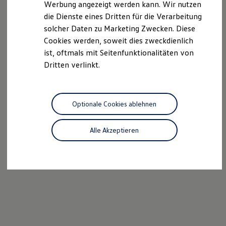
Werbung angezeigt werden kann. Wir nutzen
Ladelösungen für Privatkunden
die Dienste eines Dritten für die Verarbeitung
Ladelösungen für Gewerbekunden
Wallbox und Ladekabel
solcher Daten zu Marketing Zwecken. Diese
Bidirektionales Laden
Cookies werden, soweit dies zweckdienlich
Förderung & Kosten der Elektrofahrzeuge
ist, oftmals mit Seitenfunktionalitäten von
Fördermöglichkeiten für Privatkunden
Fördermöglichkeiten für Gewerbekunden
Dritten verlinkt.
Kostensimulator
Autonomes Fahren
Mehr zum ID. Buzz
Online Beratung
Optionale Cookies ablehnen
California Welt
California Club
California Magazin & Ratgeber
Alle Akzeptieren
Vanlife
Ratgeber
Routen & Reisen
California Reisen & Erlebnisse
California App
California Lifestyle & Zubehör
Übernachten im California
Marke
Unternehmen
Karriere
Karriere im Unternehmen