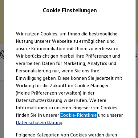
75 % Sonderabschreibung auf E-Fahrzeuge? – Und
Cookie Einstellungen
pro Monat Geld sparen?
– Berechnen Sie mit
unserem Kostensimulator Ihre Spritersparnis durch
den Umstieg auf ein Elektrofahrzeug.
Zum
Zum
Wir nutzen Cookies, um Ihnen die bestmögliche
Hauptinhalt
Footer
Zum Kostensimulator
springen
springen
Nutzung unserer Webseite zu ermöglichen und
unsere Kommunikation mit Ihnen zu verbessern.
Modelle & Konfigurator
Nutzfahrzeuge
Wir berücksichtigen hierbei Ihre Präferenzen und
Nutzfahrzeugkategorien entdecken
verarbeiten Daten für Marketing, Analytics und
Modelle konfigurieren
Konfiguration laden
Personalisierung nur, wenn Sie uns Ihre
Modelle
Ausstattungsvariante
Motoren
Farben
Interieur
Modelle vergleichen
Einwilligung geben. Diese können Sie jederzeit mit
Vorgängermodelle und Oldtimer
Wirkung für die Zukunft im Cookie Manager
Vorgängermodelle
Oldtimer
(Meine Präferenzen verwalten) in der
Bulli Historie
Datenschutzerklärung widerrufen. Weitere
Branchenlösungen & Gewerbekunden
Informationen zu unseren eingesetzten Cookies
Umbaulösungen und Hersteller finden
Auf- und Umbauten entdecken & konfigurieren
finden Sie in unserer
Cookie-Richtlinie
und unserer
Groß- und Sonderkunden
Datenschutzerklärung
.
Großkunden
Kommunen & Behörden
Folgende Kategorien von Cookies werden durch
Journalisten