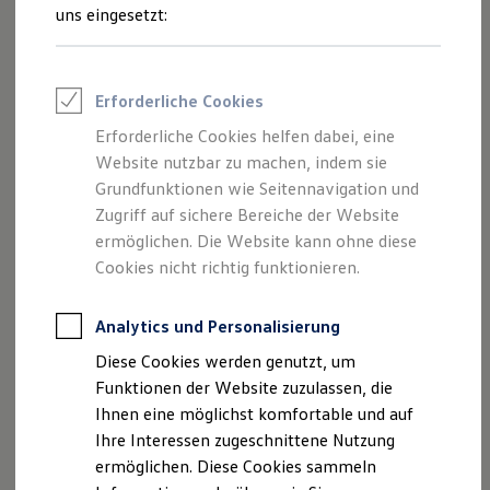
Sportvereine
uns eingesetzt:
Branchenlösungen
Bau & Handwerk
Gewerbliche Personenbeförderung
Service & mobile Werkstätten
Erforderliche Cookies
Kurier, Logistik & Handel
Kühlfahrzeuge
Erforderliche Cookies helfen dabei, eine
Feuerwehr
Website nutzbar zu machen, indem sie
Rettungsdienste
ONE Business ID Vorteile
Grundfunktionen wie Seitennavigation und
Fahrzeugsuche & Marktplatz
Zugriff auf sichere Bereiche der Website
Fahrzeugsuche
ermöglichen. Die Website kann ohne diese
Fahrzeuge online kaufen
Digitaler Marktplatz
Cookies nicht richtig funktionieren.
Kauf & Finanzierung
Online-Fahrzeugbewertung
Aktionen & Angebote
Analytics und Personalisierung
E-Auto-Förderung
Diese Cookies werden genutzt, um
Für Privatkunden
Für Gewerbekunden
Funktionen der Website zuzulassen, die
Profi Paket
Ihnen eine möglichst komfortable und auf
TopDeal
Ihre Interessen zugeschnittene Nutzung
Gebrauchtwagen
ProfiPartner für Gebrauchtwagen
ermöglichen. Diese Cookies sammeln
Zertifizierte Gebrauchtwagen