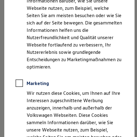
Informationen darüber, wie Sie unsere
Finanzierung
Webseite nutzen, zum Beispiel, welche
Für Privatkunden
Für Gewerbekunden
Seiten Sie am meisten besuchen oder wie Sie
Leasing
sich auf der Seite bewegen. Die gesammelten
Für Privatkunden
Informationen helfen uns die
Für Gewerbekunden
Versicherungen & Garantien
Nutzerfreundlichkeit und Qualität unserer
Garantien
Webseite fortlaufend zu verbessern, Ihr
Kfz-Versicherung für Nutzfahrzeuge
Nutzererlebnis sowie grundlegende
Restschuldversicherung
Wartungsverträge
Entscheidungen zu Marketingmaßnahmen zu
Besitzer & Service
optimieren.
Reparatur & Service
Sommer-Special
Reparatur, Pflege & Inspektion
Marketing
Servicetermin anfragen
Service-Vorteile bei Volkswagen Nutzfahrzeuge
Wir nutzen diese Cookies, um Ihnen auf Ihre
ServicePlus
Interessen zugeschnittene Werbung
Economy Service
anzuzeigen, innerhalb und außerhalb der
Räder & Reifen Service
Ersatzfahrzeuge
Volkswagen Webseiten. Diese Cookies
Notdienst und Pannenhilfe
sammeln Informationen darüber, wie Sie
Software, Konnektivität & Apps
unsere Webseite nutzen, zum Beispiel,
California App
VW Connect für Ihren ID. Buzz