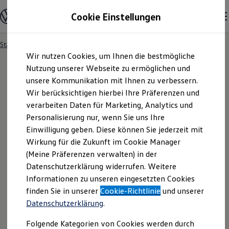
Modelle & Konfigurator
Cookie Einstellungen
Nutzfahrzeuge
Nutzfahrzeugkategorien entdecken
Modelle konfigurieren
Konfiguration laden
Startseite
Händlersuche
Zum
Zum
Modelle vergleichen
Wir nutzen Cookies, um Ihnen die bestmögliche
Hauptinhalt
Footer
Vorgängermodelle und Oldtimer
springen
springen
Nutzung unserer Webseite zu ermöglichen und
Vorgängermodelle
Oldtimer
unsere Kommunikation mit Ihnen zu verbessern.
Bulli Historie
Wir berücksichtigen hierbei Ihre Präferenzen und
Branchenlösungen & Gewerbekunden
verarbeiten Daten für Marketing, Analytics und
Umbaulösungen und Hersteller finden
Auf- und Umbauten entdecken & konfigurieren
Personalisierung nur, wenn Sie uns Ihre
Groß- und Sonderkunden
Einwilligung geben. Diese können Sie jederzeit mit
Großkunden
Wirkung für die Zukunft im Cookie Manager
Kommunen & Behörden
Journalisten
(Meine Präferenzen verwalten) in der
Sportvereine
Datenschutzerklärung widerrufen. Weitere
Branchenlösungen
Informationen zu unseren eingesetzten Cookies
Bau & Handwerk
Gewerbliche Personenbeförderung
finden Sie in unserer
Cookie-Richtlinie
und unserer
Service & mobile Werkstätten
Datenschutzerklärung
.
Kurier, Logistik & Handel
Menschen mit Behinderung
Folgende Kategorien von Cookies werden durch
Kühlfahrzeuge