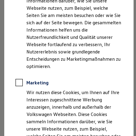
Informationen darüber, wie Sie unsere
Garantien
Webseite nutzen, zum Beispiel, welche
Kfz-Versicherung für Nutzfahrzeuge
Restschuldversicherung
Seiten Sie am meisten besuchen oder wie Sie
Wartungsverträge
sich auf der Seite bewegen. Die gesammelten
Besitzer & Service
Informationen helfen uns die
Reparatur & Service
Sommer-Special
Nutzerfreundlichkeit und Qualität unserer
Reparatur, Pflege & Inspektion
Webseite fortlaufend zu verbessern, Ihr
Servicetermin anfragen
Nutzererlebnis sowie grundlegende
Service-Vorteile bei Volkswagen Nutzfahrzeuge
ServicePlus
Entscheidungen zu Marketingmaßnahmen zu
Economy Service
optimieren.
Räder & Reifen Service
Ersatzfahrzeuge
Notdienst und Pannenhilfe
Marketing
Software, Konnektivität & Apps
California App
Wir nutzen diese Cookies, um Ihnen auf Ihre
VW Connect für Ihren ID. Buzz
Interessen zugeschnittene Werbung
VW Connect für Ihren Transporter/Caravelle
anzuzeigen, innerhalb und außerhalb der
VW Connect für Ihren Amarok
VW Connect für andere Modelle
Volkswagen Webseiten. Diese Cookies
Connect Pro
sammeln Informationen darüber, wie Sie
Fleet Interface Data
unsere Webseite nutzen, zum Beispiel,
Multistop Pathfinder
Übersicht Software Updates