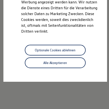
Werbung angezeigt werden kann. Wir nutzen
Kostensimulator
die Dienste eines Dritten für die Verarbeitung
Autonomes Fahren
Mehr zum ID. Buzz
solcher Daten zu Marketing Zwecken. Diese
Online Beratung
Cookies werden, soweit dies zweckdienlich
California Welt
ist, oftmals mit Seitenfunktionalitäten von
California Club
California Magazin & Ratgeber
Dritten verlinkt.
Vanlife
Ratgeber
Routen & Reisen
California Reisen & Erlebnisse
Optionale Cookies ablehnen
California App
California Lifestyle & Zubehör
Übernachten im California
Alle Akzeptieren
Marke
Unternehmen
Karriere
Karriere im Unternehmen
Karriere im Autohaus
Nachhaltigkeit
Kunden
Gesellschaft
Natur
Events
Rückblick VW Bus Festival 2023