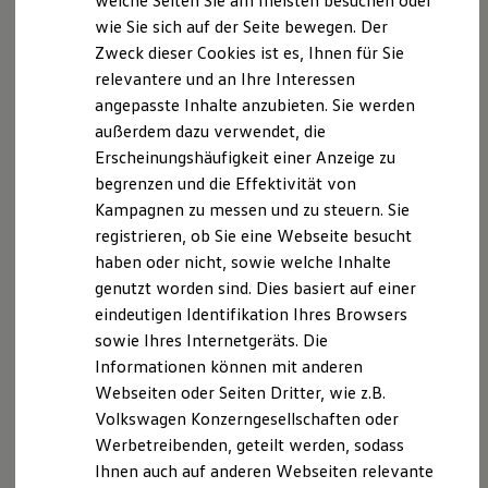
welche Seiten Sie am meisten besuchen oder
Hilfreiches für Besitzer
wie Sie sich auf der Seite bewegen. Der
Digitales Bordbuch
Zweck dieser Cookies ist es, Ihnen für Sie
Fahrerassistenz- und Sicherheitssysteme
Kontrollleuchten
relevantere und an Ihre Interessen
Kurzfahrprofile und Ölverdünnung
angepasste Inhalte anzubieten. Sie werden
Batterieverordnung
außerdem dazu verwendet, die
XTL-Dieselkraftstoff
Ersatzteile und Betriebsflüssigkeiten
Erscheinungshäufigkeit einer Anzeige zu
Original Zubehör und Lifestyle Produkte
begrenzen und die Effektivität von
myVolkswagen
Kampagnen zu messen und zu steuern. Sie
myVolkswagen Business
Elektrisch & Autonom
registrieren, ob Sie eine Webseite besucht
Elektro - & Hybridfahrzeuge
haben oder nicht, sowie welche Inhalte
Unser Ansatz
genutzt worden sind. Dies basiert auf einer
Klimafreundlicher Strom
Reichweite & Ladelösungen
eindeutigen Identifikation Ihres Browsers
Reichweitensimulator
sowie Ihres Internetgeräts. Die
Ladezeitensimulator
Informationen können mit anderen
Ladelösungen für Privatkunden
Ladelösungen für Gewerbekunden
Webseiten oder Seiten Dritter, wie z.B.
Wallbox und Ladekabel
Volkswagen Konzerngesellschaften oder
Bidirektionales Laden
Werbetreibenden, geteilt werden, sodass
Förderung & Kosten der Elektrofahrzeuge
Fördermöglichkeiten für Privatkunden
Ihnen auch auf anderen Webseiten relevante
Fördermöglichkeiten für Gewerbekunden