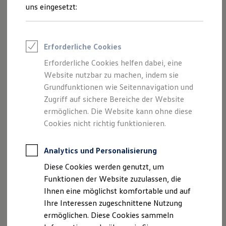
Feuerwehr
uns eingesetzt:
Rettungsdienste
ONE Business ID Vorteile
Fahrzeugsuche & Marktplatz
Fahrzeugsuche
Erforderliche Cookies
Fahrzeuge online kaufen
Digitaler Marktplatz
Erforderliche Cookies helfen dabei, eine
Kauf & Finanzierung
Website nutzbar zu machen, indem sie
Online-Fahrzeugbewertung
Aktionen & Angebote
Grundfunktionen wie Seitennavigation und
E-Auto-Förderung
Zugriff auf sichere Bereiche der Website
Für Privatkunden
ermöglichen. Die Website kann ohne diese
Für Gewerbekunden
Profi Paket
Cookies nicht richtig funktionieren.
TopDeal
Gebrauchtwagen
ProfiPartner für Gebrauchtwagen
Analytics und Personalisierung
Zertifizierte Gebrauchtwagen
Diese Cookies werden genutzt, um
Finanzierung
Für Privatkunden
Funktionen der Website zuzulassen, die
Für Gewerbekunden
Ihnen eine möglichst komfortable und auf
Leasing
Ihre Interessen zugeschnittene Nutzung
Für Privatkunden
Für Gewerbekunden
ermöglichen. Diese Cookies sammeln
Versicherungen & Garantien