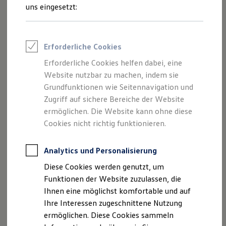
Feuerwehr
uns eingesetzt:
Rettungsdienste
ONE Business ID Vorteile
Fahrzeugsuche & Marktplatz
Fahrzeugsuche
Erforderliche Cookies
Fahrzeuge online kaufen
Digitaler Marktplatz
Erforderliche Cookies helfen dabei, eine
Kauf & Finanzierung
Website nutzbar zu machen, indem sie
Online-Fahrzeugbewertung
Aktionen & Angebote
Grundfunktionen wie Seitennavigation und
E-Auto-Förderung
Zugriff auf sichere Bereiche der Website
Für Privatkunden
ermöglichen. Die Website kann ohne diese
Für Gewerbekunden
Profi Paket
Cookies nicht richtig funktionieren.
TopDeal
Gebrauchtwagen
ProfiPartner für Gebrauchtwagen
Analytics und Personalisierung
Zertifizierte Gebrauchtwagen
Diese Cookies werden genutzt, um
Finanzierung
Für Privatkunden
Funktionen der Website zuzulassen, die
Für Gewerbekunden
Ihnen eine möglichst komfortable und auf
Leasing
Ihre Interessen zugeschnittene Nutzung
Für Privatkunden
Für Gewerbekunden
ermöglichen. Diese Cookies sammeln
Versicherungen & Garantien