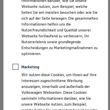
Informationen darüber, wie Sie unsere
Garantien
Webseite nutzen, zum Beispiel, welche
Kfz-Versicherung für Nutzfahrzeuge
Restschuldversicherung
Seiten Sie am meisten besuchen oder wie Sie
Wartungsverträge
sich auf der Seite bewegen. Die gesammelten
Besitzer & Service
Informationen helfen uns die
Reparatur & Service
Sommer-Special
Nutzerfreundlichkeit und Qualität unserer
Reparatur, Pflege & Inspektion
Webseite fortlaufend zu verbessern, Ihr
Servicetermin anfragen
Nutzererlebnis sowie grundlegende
Service-Vorteile bei Volkswagen Nutzfahrzeuge
ServicePlus
Entscheidungen zu Marketingmaßnahmen zu
Economy Service
optimieren.
Räder & Reifen Service
Ersatzfahrzeuge
Notdienst und Pannenhilfe
Marketing
Software, Konnektivität & Apps
California App
Wir nutzen diese Cookies, um Ihnen auf Ihre
VW Connect für Ihren ID. Buzz
Interessen zugeschnittene Werbung
VW Connect für Ihren Transporter/Caravelle
anzuzeigen, innerhalb und außerhalb der
VW Connect für Ihren Amarok
VW Connect für andere Modelle
Volkswagen Webseiten. Diese Cookies
Connect Pro
sammeln Informationen darüber, wie Sie
Fleet Interface Data
unsere Webseite nutzen, zum Beispiel,
Multistop Pathfinder
Übersicht Software Updates