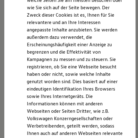
welche Seiten Sie am meisten besuchen oder
Hilfreiches für Besitzer
wie Sie sich auf der Seite bewegen. Der
Digitales Bordbuch
Zweck dieser Cookies ist es, Ihnen für Sie
Fahrerassistenz- und Sicherheitssysteme
Kontrollleuchten
relevantere und an Ihre Interessen
Kurzfahrprofile und Ölverdünnung
angepasste Inhalte anzubieten. Sie werden
Batterieverordnung
außerdem dazu verwendet, die
XTL-Dieselkraftstoff
Ersatzteile und Betriebsflüssigkeiten
Erscheinungshäufigkeit einer Anzeige zu
Original Zubehör und Lifestyle Produkte
begrenzen und die Effektivität von
myVolkswagen
Kampagnen zu messen und zu steuern. Sie
myVolkswagen Business
Elektrisch & Autonom
registrieren, ob Sie eine Webseite besucht
Elektro - & Hybridfahrzeuge
haben oder nicht, sowie welche Inhalte
Unser Ansatz
genutzt worden sind. Dies basiert auf einer
Klimafreundlicher Strom
Reichweite & Ladelösungen
eindeutigen Identifikation Ihres Browsers
Reichweitensimulator
sowie Ihres Internetgeräts. Die
Ladezeitensimulator
Informationen können mit anderen
Ladelösungen für Privatkunden
Ladelösungen für Gewerbekunden
Webseiten oder Seiten Dritter, wie z.B.
Wallbox und Ladekabel
Volkswagen Konzerngesellschaften oder
Bidirektionales Laden
Werbetreibenden, geteilt werden, sodass
Förderung & Kosten der Elektrofahrzeuge
Fördermöglichkeiten für Privatkunden
Ihnen auch auf anderen Webseiten relevante
Fördermöglichkeiten für Gewerbekunden