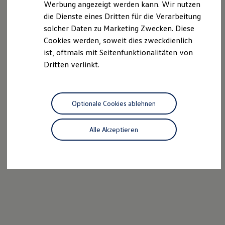
Werbung angezeigt werden kann. Wir nutzen
Kostensimulator
die Dienste eines Dritten für die Verarbeitung
Autonomes Fahren
Mehr zum ID. Buzz
solcher Daten zu Marketing Zwecken. Diese
Online Beratung
Cookies werden, soweit dies zweckdienlich
California Welt
ist, oftmals mit Seitenfunktionalitäten von
California Club
California Magazin & Ratgeber
Dritten verlinkt.
Vanlife
Ratgeber
Routen & Reisen
California Reisen & Erlebnisse
Optionale Cookies ablehnen
California App
California Lifestyle & Zubehör
Übernachten im California
Alle Akzeptieren
Marke
Unternehmen
Karriere
Karriere im Unternehmen
Karriere im Autohaus
Nachhaltigkeit
Kunden
Gesellschaft
Natur
Events
Rückblick VW Bus Festival 2023