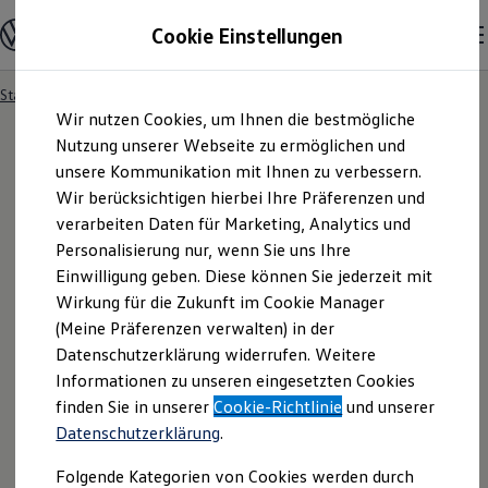
Modelle & Konfigurator
Cookie Einstellungen
Nutzfahrzeuge
Nutzfahrzeugkategorien entdecken
Modelle konfigurieren
Konfiguration laden
Startseite
Händlersuche
Zum
Zum
Modelle vergleichen
Wir nutzen Cookies, um Ihnen die bestmögliche
Hauptinhalt
Footer
Vorgängermodelle und Oldtimer
springen
springen
Nutzung unserer Webseite zu ermöglichen und
Vorgängermodelle
Oldtimer
unsere Kommunikation mit Ihnen zu verbessern.
Bulli Historie
Wir berücksichtigen hierbei Ihre Präferenzen und
Branchenlösungen & Gewerbekunden
verarbeiten Daten für Marketing, Analytics und
Umbaulösungen und Hersteller finden
Auf- und Umbauten entdecken & konfigurieren
Personalisierung nur, wenn Sie uns Ihre
Groß- und Sonderkunden
Einwilligung geben. Diese können Sie jederzeit mit
Großkunden
Wirkung für die Zukunft im Cookie Manager
Kommunen & Behörden
Journalisten
(Meine Präferenzen verwalten) in der
Sportvereine
Datenschutzerklärung widerrufen. Weitere
Branchenlösungen
Informationen zu unseren eingesetzten Cookies
Bau & Handwerk
Gewerbliche Personenbeförderung
finden Sie in unserer
Cookie-Richtlinie
und unserer
Service & mobile Werkstätten
Datenschutzerklärung
.
Kurier, Logistik & Handel
Menschen mit Behinderung
Folgende Kategorien von Cookies werden durch
Kühlfahrzeuge