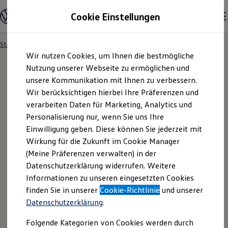
Modelle & Konfigurator
Cookie Einstellungen
Nutzfahrzeuge
Nutzfahrzeugkategorien entdecken
Modelle konfigurieren
Konfiguration laden
Startseite
Händlersuche
Zum
Zum
Modelle vergleichen
Wir nutzen Cookies, um Ihnen die bestmögliche
Hauptinhalt
Footer
Vorgängermodelle und Oldtimer
springen
springen
Nutzung unserer Webseite zu ermöglichen und
Vorgängermodelle
Oldtimer
unsere Kommunikation mit Ihnen zu verbessern.
Bulli Historie
Wir berücksichtigen hierbei Ihre Präferenzen und
Branchenlösungen & Gewerbekunden
verarbeiten Daten für Marketing, Analytics und
Umbaulösungen und Hersteller finden
Auf- und Umbauten entdecken & konfigurieren
Personalisierung nur, wenn Sie uns Ihre
Groß- und Sonderkunden
Einwilligung geben. Diese können Sie jederzeit mit
Großkunden
Wirkung für die Zukunft im Cookie Manager
Kommunen & Behörden
Journalisten
(Meine Präferenzen verwalten) in der
Sportvereine
Datenschutzerklärung widerrufen. Weitere
Branchenlösungen
Informationen zu unseren eingesetzten Cookies
Bau & Handwerk
Gewerbliche Personenbeförderung
finden Sie in unserer
Cookie-Richtlinie
und unserer
Service & mobile Werkstätten
Datenschutzerklärung
.
Kurier, Logistik & Handel
Kühlfahrzeuge
Folgende Kategorien von Cookies werden durch
Feuerwehr