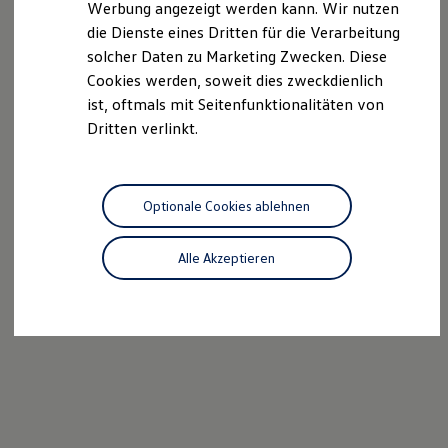
Werbung angezeigt werden kann. Wir nutzen
Autonomes Fahren
die Dienste eines Dritten für die Verarbeitung
Mehr zum ID. Buzz
Online Beratung
solcher Daten zu Marketing Zwecken. Diese
California Welt
Cookies werden, soweit dies zweckdienlich
California Club
ist, oftmals mit Seitenfunktionalitäten von
California Magazin & Ratgeber
Vanlife
Dritten verlinkt.
Ratgeber
Routen & Reisen
California Reisen & Erlebnisse
California App
Optionale Cookies ablehnen
California Lifestyle & Zubehör
Übernachten im California
Marke
Alle Akzeptieren
Unternehmen
Karriere
Karriere im Unternehmen
Karriere im Autohaus
Nachhaltigkeit
Kunden
Gesellschaft
Natur
Events
Rückblick VW Bus Festival 2023
75 Jahre Bulli Jubiläum