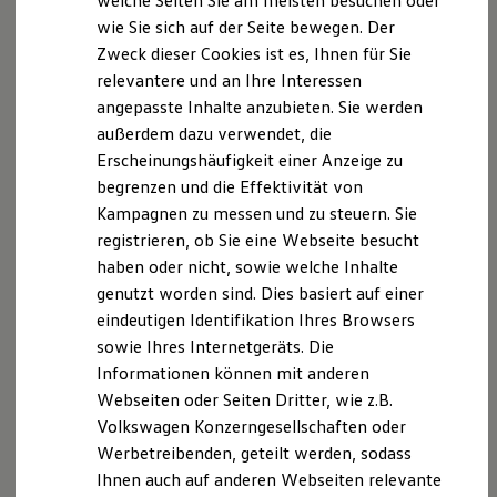
welche Seiten Sie am meisten besuchen oder
Digitales Bordbuch
wie Sie sich auf der Seite bewegen. Der
Fahrerassistenz- und Sicherheitssysteme
Zweck dieser Cookies ist es, Ihnen für Sie
Kontrollleuchten
Kurzfahrprofile und Ölverdünnung
relevantere und an Ihre Interessen
Batterieverordnung
angepasste Inhalte anzubieten. Sie werden
XTL-Dieselkraftstoff
außerdem dazu verwendet, die
Ersatzteile und Betriebsflüssigkeiten
Original Zubehör und Lifestyle Produkte
Erscheinungshäufigkeit einer Anzeige zu
myVolkswagen
begrenzen und die Effektivität von
myVolkswagen Business
Kampagnen zu messen und zu steuern. Sie
Elektrisch & Autonom
Elektro - & Hybridfahrzeuge
registrieren, ob Sie eine Webseite besucht
Unser Ansatz
haben oder nicht, sowie welche Inhalte
Klimafreundlicher Strom
genutzt worden sind. Dies basiert auf einer
Reichweite & Ladelösungen
Reichweitensimulator
eindeutigen Identifikation Ihres Browsers
Ladezeitensimulator
sowie Ihres Internetgeräts. Die
Ladelösungen für Privatkunden
Informationen können mit anderen
Ladelösungen für Gewerbekunden
Wallbox und Ladekabel
Webseiten oder Seiten Dritter, wie z.B.
Bidirektionales Laden
Volkswagen Konzerngesellschaften oder
Förderung & Kosten der Elektrofahrzeuge
Werbetreibenden, geteilt werden, sodass
Fördermöglichkeiten für Privatkunden
Fördermöglichkeiten für Gewerbekunden
Ihnen auch auf anderen Webseiten relevante
Kostensimulator