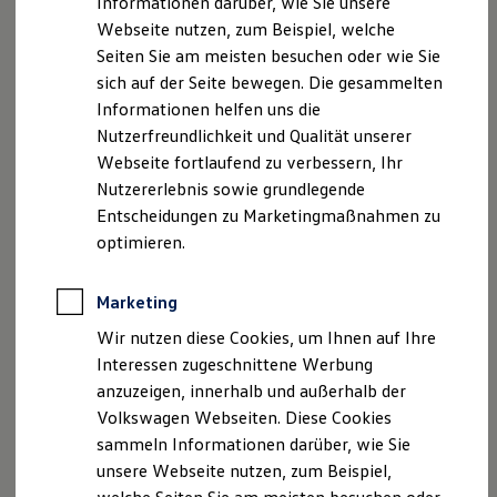
Informationen darüber, wie Sie unsere
Kfz-Versicherung für Nutzfahrzeuge
Webseite nutzen, zum Beispiel, welche
Restschuldversicherung
Wartungsverträge
Seiten Sie am meisten besuchen oder wie Sie
Besitzer & Service
sich auf der Seite bewegen. Die gesammelten
Reparatur & Service
Informationen helfen uns die
Sommer-Special
Reparatur, Pflege & Inspektion
Nutzerfreundlichkeit und Qualität unserer
Servicetermin anfragen
Webseite fortlaufend zu verbessern, Ihr
Service-Vorteile bei Volkswagen Nutzfahrzeuge
Nutzererlebnis sowie grundlegende
ServicePlus
Economy Service
Entscheidungen zu Marketingmaßnahmen zu
Räder & Reifen Service
optimieren.
Ersatzfahrzeuge
Notdienst und Pannenhilfe
Software, Konnektivität & Apps
Marketing
California App
VW Connect für Ihren ID. Buzz
Wir nutzen diese Cookies, um Ihnen auf Ihre
VW Connect für Ihren Transporter/Caravelle
Interessen zugeschnittene Werbung
VW Connect für Ihren Amarok
anzuzeigen, innerhalb und außerhalb der
VW Connect für andere Modelle
Connect Pro
Volkswagen Webseiten. Diese Cookies
Fleet Interface Data
sammeln Informationen darüber, wie Sie
Multistop Pathfinder
unsere Webseite nutzen, zum Beispiel,
Übersicht Software Updates
Hilfreiches für Besitzer