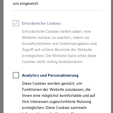
Rettungsdienste
uns eingesetzt:
ONE Business ID Vorteile
Fahrzeugsuche & Marktplatz
Fahrzeugsuche
Fahrzeuge online kaufen
Erforderliche Cookies
Digitaler Marktplatz
Kauf & Finanzierung
Erforderliche Cookies helfen dabei, eine
Online-Fahrzeugbewertung
Website nutzbar zu machen, indem sie
Aktionen & Angebote
E-Auto-Förderung
Grundfunktionen wie Seitennavigation und
Für Privatkunden
Zugriff auf sichere Bereiche der Website
Für Gewerbekunden
ermöglichen. Die Website kann ohne diese
Profi Paket
TopDeal
Cookies nicht richtig funktionieren.
Gebrauchtwagen
ProfiPartner für Gebrauchtwagen
Zertifizierte Gebrauchtwagen
Analytics und Personalisierung
Finanzierung
Diese Cookies werden genutzt, um
Für Privatkunden
Für Gewerbekunden
Funktionen der Website zuzulassen, die
Leasing
Ihnen eine möglichst komfortable und auf
Für Privatkunden
Ihre Interessen zugeschnittene Nutzung
Für Gewerbekunden
Versicherungen & Garantien
ermöglichen. Diese Cookies sammeln
Garantien