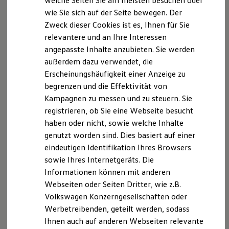
welche Seiten Sie am meisten besuchen oder
Hilfreiches für Besitzer
wie Sie sich auf der Seite bewegen. Der
Digitales Bordbuch
Zweck dieser Cookies ist es, Ihnen für Sie
Fahrerassistenz- und Sicherheitssysteme
Kontrollleuchten
relevantere und an Ihre Interessen
Kurzfahrprofile und Ölverdünnung
angepasste Inhalte anzubieten. Sie werden
Batterieverordnung
außerdem dazu verwendet, die
XTL-Dieselkraftstoff
Ersatzteile und Betriebsflüssigkeiten
Erscheinungshäufigkeit einer Anzeige zu
Original Zubehör und Lifestyle Produkte
begrenzen und die Effektivität von
myVolkswagen
Kampagnen zu messen und zu steuern. Sie
myVolkswagen Business
Elektrisch & Autonom
registrieren, ob Sie eine Webseite besucht
Elektro - & Hybridfahrzeuge
haben oder nicht, sowie welche Inhalte
Unser Ansatz
genutzt worden sind. Dies basiert auf einer
Klimafreundlicher Strom
Reichweite & Ladelösungen
eindeutigen Identifikation Ihres Browsers
Reichweitensimulator
sowie Ihres Internetgeräts. Die
Ladezeitensimulator
Informationen können mit anderen
Ladelösungen für Privatkunden
Ladelösungen für Gewerbekunden
Webseiten oder Seiten Dritter, wie z.B.
Wallbox und Ladekabel
Volkswagen Konzerngesellschaften oder
Bidirektionales Laden
Werbetreibenden, geteilt werden, sodass
Förderung & Kosten der Elektrofahrzeuge
Fördermöglichkeiten für Privatkunden
Ihnen auch auf anderen Webseiten relevante
Fördermöglichkeiten für Gewerbekunden