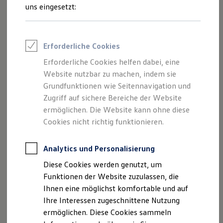
Feuerwehr
uns eingesetzt:
Rettungsdienste
ONE Business ID Vorteile
Fahrzeugsuche & Marktplatz
Fahrzeugsuche
Erforderliche Cookies
Fahrzeuge online kaufen
Digitaler Marktplatz
Erforderliche Cookies helfen dabei, eine
Kauf & Finanzierung
Website nutzbar zu machen, indem sie
Online-Fahrzeugbewertung
Aktionen & Angebote
Grundfunktionen wie Seitennavigation und
E-Auto-Förderung
Zugriff auf sichere Bereiche der Website
Für Privatkunden
ermöglichen. Die Website kann ohne diese
Für Gewerbekunden
Profi Paket
Cookies nicht richtig funktionieren.
TopDeal
Gebrauchtwagen
ProfiPartner für Gebrauchtwagen
Analytics und Personalisierung
Zertifizierte Gebrauchtwagen
Diese Cookies werden genutzt, um
Finanzierung
Für Privatkunden
Funktionen der Website zuzulassen, die
Für Gewerbekunden
Ihnen eine möglichst komfortable und auf
Leasing
Ihre Interessen zugeschnittene Nutzung
Für Privatkunden
Für Gewerbekunden
ermöglichen. Diese Cookies sammeln
Versicherungen & Garantien