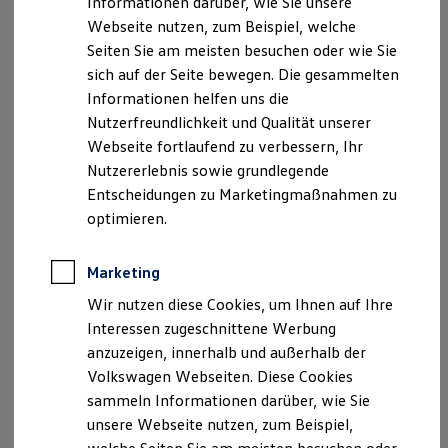
Informationen darüber, wie Sie unsere
Garantien
Webseite nutzen, zum Beispiel, welche
Kfz-Versicherung für Nutzfahrzeuge
Restschuldversicherung
Seiten Sie am meisten besuchen oder wie Sie
Wartungsverträge
sich auf der Seite bewegen. Die gesammelten
Besitzer & Service
Informationen helfen uns die
Reparatur & Service
Sommer-Special
Nutzerfreundlichkeit und Qualität unserer
Reparatur, Pflege & Inspektion
Webseite fortlaufend zu verbessern, Ihr
Servicetermin anfragen
Nutzererlebnis sowie grundlegende
Service-Vorteile bei Volkswagen Nutzfahrzeuge
ServicePlus
Entscheidungen zu Marketingmaßnahmen zu
Economy Service
optimieren.
Räder & Reifen Service
Ersatzfahrzeuge
Notdienst und Pannenhilfe
Marketing
Software, Konnektivität & Apps
California App
Wir nutzen diese Cookies, um Ihnen auf Ihre
VW Connect für Ihren ID. Buzz
Interessen zugeschnittene Werbung
VW Connect für Ihren Transporter/Caravelle
anzuzeigen, innerhalb und außerhalb der
VW Connect für Ihren Amarok
VW Connect für andere Modelle
Volkswagen Webseiten. Diese Cookies
Connect Pro
sammeln Informationen darüber, wie Sie
Fleet Interface Data
unsere Webseite nutzen, zum Beispiel,
Multistop Pathfinder
Übersicht Software Updates