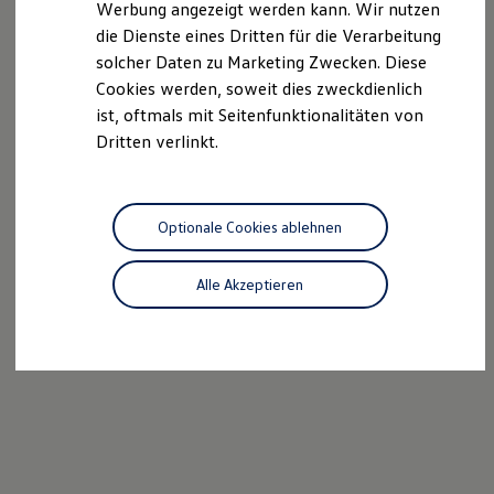
Werbung angezeigt werden kann. Wir nutzen
Kostensimulator
die Dienste eines Dritten für die Verarbeitung
Autonomes Fahren
Mehr zum ID. Buzz
solcher Daten zu Marketing Zwecken. Diese
Online Beratung
Cookies werden, soweit dies zweckdienlich
California Welt
ist, oftmals mit Seitenfunktionalitäten von
California Club
California Magazin & Ratgeber
Dritten verlinkt.
Vanlife
Ratgeber
Routen & Reisen
California Reisen & Erlebnisse
Optionale Cookies ablehnen
California App
California Lifestyle & Zubehör
Übernachten im California
Alle Akzeptieren
Marke
Unternehmen
Karriere
Karriere im Unternehmen
Karriere im Autohaus
Nachhaltigkeit
Kunden
Gesellschaft
Natur
Events
Rückblick VW Bus Festival 2023