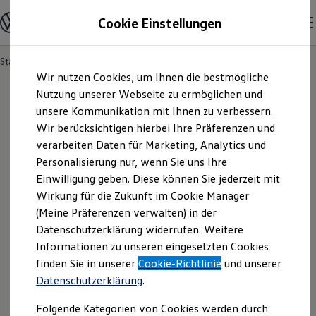
Modelle & Konfigurator
Cookie Einstellungen
Nutzfahrzeuge
Nutzfahrzeugkategorien entdecken
Modelle konfigurieren
Konfiguration laden
Startseite
Händlersuche
Zum
Zum
Modelle vergleichen
Wir nutzen Cookies, um Ihnen die bestmögliche
Hauptinhalt
Footer
Vorgängermodelle und Oldtimer
springen
springen
Nutzung unserer Webseite zu ermöglichen und
Vorgängermodelle
Oldtimer
unsere Kommunikation mit Ihnen zu verbessern.
Bulli Historie
Wir berücksichtigen hierbei Ihre Präferenzen und
Branchenlösungen & Gewerbekunden
verarbeiten Daten für Marketing, Analytics und
Umbaulösungen und Hersteller finden
Auf- und Umbauten entdecken & konfigurieren
Personalisierung nur, wenn Sie uns Ihre
Groß- und Sonderkunden
Einwilligung geben. Diese können Sie jederzeit mit
Großkunden
Wirkung für die Zukunft im Cookie Manager
Kommunen & Behörden
Journalisten
(Meine Präferenzen verwalten) in der
Sportvereine
Datenschutzerklärung widerrufen. Weitere
Branchenlösungen
Informationen zu unseren eingesetzten Cookies
Bau & Handwerk
Gewerbliche Personenbeförderung
finden Sie in unserer
Cookie-Richtlinie
und unserer
Service & mobile Werkstätten
Datenschutzerklärung
.
Kurier, Logistik & Handel
Menschen mit Behinderung
Folgende Kategorien von Cookies werden durch
Kühlfahrzeuge