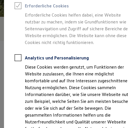
Rettungsdienste
Erforderliche Cookies
ONE Business ID Vorteile
Fahrzeugsuche & Marktplatz
Erforderliche Cookies helfen dabei, eine Website
Fahrzeugsuche
nutzbar zu machen, indem sie Grundfunktionen wie
Fahrzeuge online kaufen
Digitaler Marktplatz
Seitennavigation und Zugriff auf sichere Bereiche de
Kauf & Finanzierung
Website ermöglichen. Die Website kann ohne diese
Online-Fahrzeugbewertung
Cookies nicht richtig funktionieren.
Aktionen & Angebote
E-Auto-Förderung
Für Privatkunden
Analytics und Personalisierung
Für Gewerbekunden
Profi Paket
Diese Cookies werden genutzt, um Funktionen der
TopDeal
Verantwortlich für die Inhalte auf dieser Seite ist die Walter
Website zuzulassen, die Ihnen eine möglichst
Gebrauchtwagen
Schneider Fludersbach GmbH - Co. KG
(
Impressum & Rechtliches
)
ProfiPartner für Gebrauchtwagen
komfortable und auf Ihre Interessen zugeschnittene
Zertifizierte Gebrauchtwagen
Nutzung ermöglichen. Diese Cookies sammeln
Finanzierung
Informationen darüber, wie Sie unsere Webseite nu
Für Privatkunden
Unsere 
Für Gewerbekunden
zum Beispiel, welche Seiten Sie am meisten besuch
Leasing
oder wie Sie sich auf der Seite bewegen. Die
Für Privatkunden
gesammelten Informationen helfen uns die
Für Gewerbekunden
Fludersbach 118, 57074 Siegen
Versicherungen & Garantien
Nutzerfreundlichkeit und Qualität unserer Webseite
Garantien