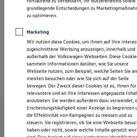
fortlaufend zu verbessern, Ihr Nutzererlebnis sowie
Montag
-
Freitag
07:00
-
18:00
Uhr
Kfz-Versicherung für Nutzfahrzeuge
grundlegende Entscheidungen zu Marketingmaßna
Restschuldversicherung
Samstag
09:00
-
12:00
Uhr
Wartungsverträge
zu optimieren.
Besitzer & Service
Reparatur & Service
team-flb@walter-schneider.de
Sommer-Special
Marketing
Reparatur, Pflege & Inspektion
+49 271 23550
Wir nutzen diese Cookies, um Ihnen auf Ihre Intere
Servicetermin anfragen
Service-Vorteile bei Volkswagen Nutzfahrzeuge
zugeschnittene Werbung anzuzeigen, innerhalb und
ServicePlus
außerhalb der Volkswagen Webseiten. Diese Cookie
Economy Service
Ansprechpartner
sammeln Informationen darüber, wie Sie unsere
Räder & Reifen Service
Ersatzfahrzeuge
Webseite nutzen, zum Beispiel, welche Seiten Sie a
Notdienst und Pannenhilfe
Termin vereinbaren
meisten besuchen oder wie Sie sich auf der Seite
Software, Konnektivität & Apps
bewegen. Der Zweck dieser Cookies ist es, Ihnen für
California App
VW Connect für Ihren ID. Buzz
relevantere und an Ihre Interessen angepasste Inhal
VW Connect für Ihren Transporter/Caravelle
anzubieten. Sie werden außerdem dazu verwendet, d
VW Connect für Ihren Amarok
Erscheinungshäufigkeit einer Anzeige zu begrenzen 
VW Connect für andere Modelle
Connect Pro
die Effektivität von Kampagnen zu messen und zu
Unsere Leistungen
im
Fleet Interface Data
steuern. Sie registrieren, ob Sie eine Webseite besuc
Multistop Pathfinder
Überblick
haben oder nicht, sowie welche Inhalte genutzt wo
Übersicht Software Updates
Hilfreiches für Besitzer