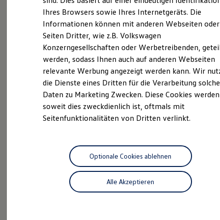
sind. Dies basiert auf einer eindeutigen Identifikatio
Digitales Bordbuch
Neuwagen
Nutzfahrzeuge
Ihres Browsers sowie Ihres Internetgeräts. Die
Fahrerassistenz- und Sicherheitssysteme
Informationen können mit anderen Webseiten oder
Kontrollleuchten
Neuwagen Caddy - Multivan -
Kurzfahrprofile und Ölverdünnung
Seiten Dritter, wie z.B. Volkswagen
California
Batterieverordnung
Konzerngesellschaften oder Werbetreibenden, getei
XTL-Dieselkraftstoff
ID.
Buzz
werden, sodass Ihnen auch auf anderen Webseiten
Ersatzteile und Betriebsflüssigkeiten
Original Zubehör und Lifestyle Produkte
relevante Werbung angezeigt werden kann. Wir nut
Service
myVolkswagen
die Dienste eines Dritten für die Verarbeitung solche
myVolkswagen Business
ServicePlus
Daten zu Marketing Zwecken. Diese Cookies werden
Elektrisch & Autonom
Elektro - & Hybridfahrzeuge
soweit dies zweckdienlich ist, oftmals mit
Volkswagen Economy
Unser Ansatz
Seitenfunktionalitäten von Dritten verlinkt.
Klimafreundlicher Strom
Service
Reichweite & Ladelösungen
Reichweitensimulator
Zertifizierte
Gebrauchtwagen
Ladezeitensimulator
Ladelösungen für Privatkunden
Optionale Cookies ablehnen
Ladelösungen für Gewerbekunden
Wallbox und Ladekabel
Alle Akzeptieren
Bidirektionales Laden
Förderung & Kosten der Elektrofahrzeuge
Fördermöglichkeiten für Privatkunden
Probefahrt
Fördermöglichkeiten für Gewerbekunden
Kostensimulator