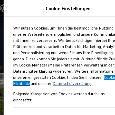
Modelle & Konfigurator
Cookie Einstellungen
Nutzfahrzeuge
Nutzfahrzeugkategorien entdecken
Modelle konfigurieren
Konfiguration laden
Zum
Zum
Modelle vergleichen
Verkauf und Service
Wir nutzen Cookies, um Ihnen die bestmögliche Nutzung
Hauptinhalt
Footer
Vorgängermodelle und Oldtimer
Walter Schneider
springen
springen
unserer Webseite zu ermöglichen und unsere Kommunika
Vorgängermodelle
Oldtimer
mit Ihnen zu verbessern. Wir berücksichtigen hierbei Ihr
Nutzfahrzeuge Fludersbach
Bulli Historie
Präferenzen und verarbeiten Daten für Marketing, Analyt
Branchenlösungen & Gewerbekunden
und Personalisierung nur, wenn Sie uns Ihre Einwilligung
Umbaulösungen und Hersteller finden
4.7
|
161 Bewertungen
Auf- und Umbauten entdecken & konfigurieren
geben. Diese können Sie jederzeit mit Wirkung für die Zu
Groß- und Sonderkunden
im Cookie Manager (Meine Präferenzen verwalten) in der
Großkunden
Datenschutzerklärung widerrufen. Weitere Informatione
Kommunen & Behörden
Journalisten
unseren eingesetzten Cookies finden Sie in unserer
Cooki
Sportvereine
Richtlinie
und unserer
Datenschutzerklärung
.
Branchenlösungen
Bau & Handwerk
Folgende Kategorien von Cookies werden durch uns
Gewerbliche Personenbeförderung
Service & mobile Werkstätten
eingesetzt:
Kurier, Logistik & Handel
Kühlfahrzeuge
Feuerwehr