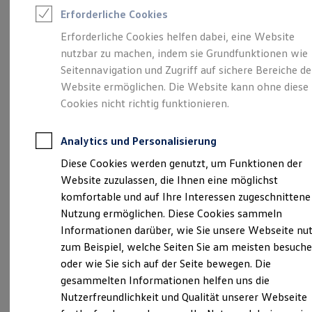
Feuerwehr
Verantwortlich für die Inhalte auf dieser Seite ist die W. POTTHOFF
Erforderliche Cookies
Rettungsdienste
GmbH
(
Impressum & Rechtliches
)
ONE Business ID Vorteile
Erforderliche Cookies helfen dabei, eine Website
Fahrzeugsuche & Marktplatz
nutzbar zu machen, indem sie Grundfunktionen wie
Fahrzeugsuche
Fahrzeuge online kaufen
Seitennavigation und Zugriff auf sichere Bereiche de
Unsere 
Digitaler Marktplatz
Website ermöglichen. Die Website kann ohne diese
Kauf & Finanzierung
Cookies nicht richtig funktionieren.
Online-Fahrzeugbewertung
Aktionen & Angebote
Hammer-/Ecke Hüserstraße 1, 59075 Hamm
E-Auto-Förderung
Analytics und Personalisierung
Für Privatkunden
Montag
-
Freitag
08:00
-
19:00
Uhr
Für Gewerbekunden
Diese Cookies werden genutzt, um Funktionen der
Profi Paket
Samstag
09:00
-
16:00
Uhr
Website zuzulassen, die Ihnen eine möglichst
TopDeal
Gebrauchtwagen
komfortable und auf Ihre Interessen zugeschnittene
ProfiPartner für Gebrauchtwagen
info@POTTHOFF.DE
Nutzung ermöglichen. Diese Cookies sammeln
Zertifizierte Gebrauchtwagen
Informationen darüber, wie Sie unsere Webseite nu
Finanzierung
+49 2381 79980
Für Privatkunden
zum Beispiel, welche Seiten Sie am meisten besuch
Für Gewerbekunden
oder wie Sie sich auf der Seite bewegen. Die
Leasing
gesammelten Informationen helfen uns die
Für Privatkunden
Ansprechpartner
Für Gewerbekunden
Nutzerfreundlichkeit und Qualität unserer Webseite
Versicherungen & Garantien