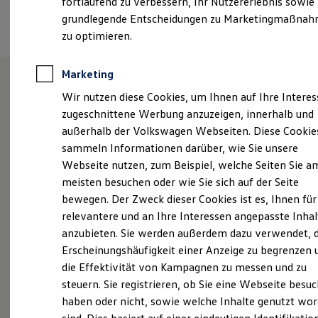
fortlaufend zu verbessern, Ihr Nutzererlebnis sowie
Garantien
Termin vereinbaren
grundlegende Entscheidungen zu Marketingmaßna
Kfz-Versicherung für Nutzfahrzeuge
Restschuldversicherung
zu optimieren.
Wartungsverträge
Besitzer & Service
Reparatur & Service
Marketing
Sommer-Special
Wir nutzen diese Cookies, um Ihnen auf Ihre Intere
Reparatur, Pflege & Inspektion
Unsere Leistungen
im
Servicetermin anfragen
zugeschnittene Werbung anzuzeigen, innerhalb und
Service-Vorteile bei Volkswagen Nutzfahrzeuge
Überblick
außerhalb der Volkswagen Webseiten. Diese Cookie
ServicePlus
sammeln Informationen darüber, wie Sie unsere
Economy Service
Räder & Reifen Service
Webseite nutzen, zum Beispiel, welche Seiten Sie a
Neuwagen
Nutzfahrzeuge
Ersatzfahrzeuge
meisten besuchen oder wie Sie sich auf der Seite
Notdienst und Pannenhilfe
Neuwagen Caddy - Multivan -
bewegen. Der Zweck dieser Cookies ist es, Ihnen für
Software, Konnektivität & Apps
California
California App
relevantere und an Ihre Interessen angepasste Inhal
VW Connect für Ihren ID. Buzz
anzubieten. Sie werden außerdem dazu verwendet, d
ID.
Buzz
VW Connect für Ihren Transporter/Caravelle
Erscheinungshäufigkeit einer Anzeige zu begrenzen 
VW Connect für Ihren Amarok
Service
VW Connect für andere Modelle
die Effektivität von Kampagnen zu messen und zu
Connect Pro
steuern. Sie registrieren, ob Sie eine Webseite besuc
ServicePlus
Fleet Interface Data
haben oder nicht, sowie welche Inhalte genutzt wo
Multistop Pathfinder
Volkswagen Economy
Übersicht Software Updates