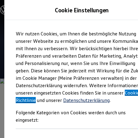
Modelle & Konfigurator
Cookie Einstellungen
Nutzfahrzeuge
Nutzfahrzeugkategorien entdecken
Modelle konfigurieren
Konfiguration laden
Zum
Zum
Modelle vergleichen
Verkauf und Service
Wir nutzen Cookies, um Ihnen die bestmögliche Nutzung
Hauptinhalt
Footer
Vorgängermodelle und Oldtimer
W. POTTHOFF
springen
springen
unserer Webseite zu ermöglichen und unsere Kommunika
Vorgängermodelle
Oldtimer
mit Ihnen zu verbessern. Wir berücksichtigen hierbei Ihr
Nutzfahrzeuge
Bulli Historie
Präferenzen und verarbeiten Daten für Marketing, Analyt
Branchenlösungen & Gewerbekunden
und Personalisierung nur, wenn Sie uns Ihre Einwilligung
Umbaulösungen und Hersteller finden
4.1
|
56 Bewertungen
Auf- und Umbauten entdecken & konfigurieren
geben. Diese können Sie jederzeit mit Wirkung für die Zu
Groß- und Sonderkunden
im Cookie Manager (Meine Präferenzen verwalten) in der
Großkunden
Datenschutzerklärung widerrufen. Weitere Informatione
Kommunen & Behörden
Journalisten
unseren eingesetzten Cookies finden Sie in unserer
Cooki
Sportvereine
Richtlinie
und unserer
Datenschutzerklärung
.
Branchenlösungen
Bau & Handwerk
Folgende Kategorien von Cookies werden durch uns
Gewerbliche Personenbeförderung
Service & mobile Werkstätten
eingesetzt:
Kurier, Logistik & Handel
Menschen mit Behinderung
Kühlfahrzeuge