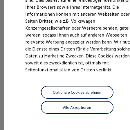
sind. Dies basiert auf einer eindeutigen Identifikatio
Hilfreiches für Besitzer
Service
Ihres Browsers sowie Ihres Internetgeräts. Die
Digitales Bordbuch
Informationen können mit anderen Webseiten oder
Fahrerassistenz- und Sicherheitssysteme
ProfiPartner für
Kontrollleuchten
Seiten Dritter, wie z.B. Volkswagen
Gebrauchtwagen
Kurzfahrprofile und Ölverdünnung
Konzerngesellschaften oder Werbetreibenden, getei
Batterieverordnung
Zertifizierte
Gebrauchtwagen
werden, sodass Ihnen auch auf anderen Webseiten
XTL-Dieselkraftstoff
Ersatzteile und Betriebsflüssigkeiten
relevante Werbung angezeigt werden kann. Wir nut
KEP
Service
Original Zubehör und Lifestyle Produkte
die Dienste eines Dritten für die Verarbeitung solche
myVolkswagen
Daten zu Marketing Zwecken. Diese Cookies werden
myVolkswagen Business
Elektrisch & Autonom
soweit dies zweckdienlich ist, oftmals mit
Elektro - & Hybridfahrzeuge
Seitenfunktionalitäten von Dritten verlinkt.
Unser Ansatz
Klimafreundlicher Strom
Probefahrt
Reichweite & Ladelösungen
Reichweitensimulator
Ladezeitensimulator
Optionale Cookies ablehnen
Ladelösungen für Privatkunden
Ladelösungen für Gewerbekunden
Alle Akzeptieren
Wallbox und Ladekabel
Beratung
Bidirektionales Laden
Förderung & Kosten der Elektrofahrzeuge
Fördermöglichkeiten für Privatkunden
Fördermöglichkeiten für Gewerbekunden