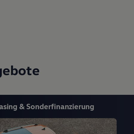
gebote
asing
& Sonderfinanzierung