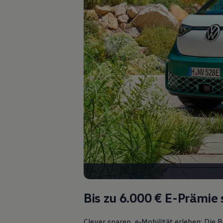
Kostensimulator
Autonomes Fahren
Mehr zum ID. Buzz
Online Beratung
California Welt
California Club
California Magazin & Ratgeber
Vanlife
Ratgeber
Routen & Reisen
California Reisen & Erlebnisse
California App
California Lifestyle & Zubehör
Übernachten im California
Marke
Unternehmen
Karriere
Karriere im Unternehmen
Karriere im Autohaus
Nachhaltigkeit
Kunden
Bis zu 6.000 €
E-Prämie 
Gesellschaft
Natur
Events
Clever sparen, e‑Mobilität erleben: Die
Rückblick VW Bus Festival 2023