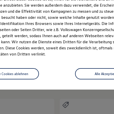
e anzubieten. Sie werden außerdem dazu verwendet, die Erschein
zen und die Effektivität von Kampagnen zu messen und zu steuern
 besucht haben oder nicht, sowie welche Inhalte genutzt worden s
 Identifikation Ihres Browsers sowie Ihres Internetgeräts. Die 
Unsere Leistungen
im Überblic
iten oder Seiten Dritter, wie z.B. Volkswagen Konzerngesellsch
 geteilt werden, sodass Ihnen auch auf anderen Webseiten rel
kann. Wir nutzen die Dienste eines Dritten für die Verarbeitung 
Neuwagen Caddy - Multivan -
. Diese Cookies werden, soweit dies zweckdienlich ist, oftmals
California
täten von Dritten verlinkt.
ServicePlus
e Cookies ablehnen
Alle Akzepti
n