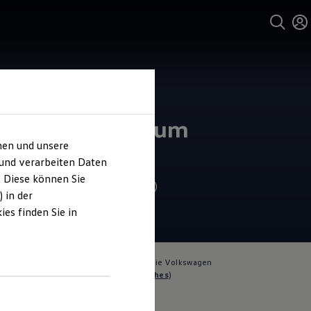
und Service
kswagen Zentrum
hen und unsere
enburg
 und verarbeiten Daten
. Diese können Sie
4.8
|
123 Bewertungen
 in der
es finden Sie in
lich für die Inhalte auf dieser Seite ist die Volkswagen
Oldenburg GmbH
(
Impressum & Rechtliches
)