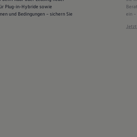
für Plug-in-Hybride sowie
Bera
ionen und Bedingungen – sichern Sie
ein –
Jetz