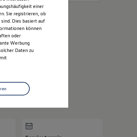
ungshäufigkeit einer
. Sie registrieren, ob
ind. Dies basiert auf
Informationen können
k
aften oder
evante Werbung
solcher Daten zu
ID.
Buzz
 mit
ProfiPartner für
Gebrauchtwagen
eren