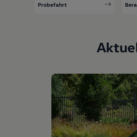
Hilfreiches für Besitzer
Probefahrt
Ber
Digitales Bordbuch
Fahrerassistenz- und Sicherheitssysteme
Kontrollleuchten
Kurzfahrprofile und Ölverdünnung
Batterieverordnung
XTL-Dieselkraftstoff
Aktue
Ersatzteile und Betriebsflüssigkeiten
Original Zubehör und Lifestyle Produkte
myVolkswagen
myVolkswagen Business
Elektrisch & Autonom
Elektro - & Hybridfahrzeuge
Unser Ansatz
Klimafreundlicher Strom
Reichweite & Ladelösungen
Reichweitensimulator
Ladezeitensimulator
Ladelösungen für Privatkunden
Ladelösungen für Gewerbekunden
Wallbox und Ladekabel
Bidirektionales Laden
Förderung & Kosten der Elektrofahrzeuge
Fördermöglichkeiten für Privatkunden
Fördermöglichkeiten für Gewerbekunden