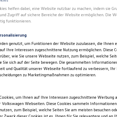
okies
kies helfen dabei, eine Website nutzbar zu machen, indem sie G
und Zugriff auf sichere Bereiche der Website ermöglichen. Die W
tig funktionieren.
rsonalisierung
rden genutzt, um Funktionen der Website zuzulassen, die Ihnen e
auf Ihre Interessen zugeschnittene Nutzung ermöglichen. Diese
Unsere Abteilungen
über, wie Sie unsere Webseite nutzen, zum Beispiel, welche Sei
 Sie sich auf der Seite bewegen. Die gesammelten Informationen
eit und Qualität unserer Webseite fortlaufend zu verbessern, Ihr
Montag
-
Freitag
08:00
-
17:00
Uhr
scheidungen zu Marketingmaßnahmen zu optimieren.
Samstag
09:00
-
13:00
Uhr
Cookies, um Ihnen auf Ihre Interessen zugeschnittene Werbung a
r Volkswagen Webseiten. Diese Cookies sammeln Informationen 
utzen, zum Beispiel, welche Seiten Sie am meisten besuchen oder
r Zweck dieser Cookies ist es, Ihnen für Sie relevantere und an I