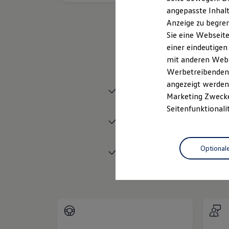
Garantien
angepasste Inhalt
Kfz-Versicherung für Nutzfahrzeuge
Anzeige zu begren
Restschuldversicherung
Wartungsverträge
Sie eine Webseite
Besitzer & Service
einer eindeutigen
Reparatur & Service
mit anderen Webse
Sommer-Special
Reparatur, Pflege & Inspektion
Werbetreibenden,
Servicetermin anfragen
angezeigt werden 
Service-Vorteile bei Volkswagen Nutzfahrzeuge
Neuwagen
Nutzfahrzeuge
Marketing Zwecken
ServicePlus
Economy Service
Seitenfunktionali
Räder & Reifen Service
Service
Ersatzfahrzeuge
Notdienst und Pannenhilfe
Software, Konnektivität & Apps
Optional
Zertifizierte
Gebrauchtwage
California App
VW Connect für Ihren ID. Buzz
VW Connect für Ihren Transporter/Caravelle
VW Connect für Ihren Amarok
VW Connect für andere Modelle
Connect Pro
Fleet Interface Data
Multistop Pathfinder
Übersicht Software Updates