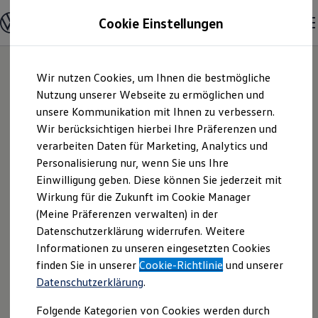
Modelle & Konfigurator
Cookie Einstellungen
Nutzfahrzeuge
Nutzfahrzeugkategorien entdecken
Modelle konfigurieren
Konfiguration laden
Zum
Zum
Modelle vergleichen
Wir nutzen Cookies, um Ihnen die bestmögliche
Hauptinhalt
Footer
Vorgängermodelle und Oldtimer
springen
springen
Nutzung unserer Webseite zu ermöglichen und
Vorgängermodelle
Oldtimer
unsere Kommunikation mit Ihnen zu verbessern.
Volkswagen
Bulli Historie
Wir berücksichtigen hierbei Ihre Präferenzen und
Branchenlösungen & Gewerbekunden
verarbeiten Daten für Marketing, Analytics und
Umbaulösungen und Hersteller finden
Zentrum Fürth
Auf- und Umbauten entdecken & konfigurieren
Personalisierung nur, wenn Sie uns Ihre
Groß- und Sonderkunden
Einwilligung geben. Diese können Sie jederzeit mit
Pillenstein GmbH |
Großkunden
Wirkung für die Zukunft im Cookie Manager
Kommunen & Behörden
Journalisten
(Meine Präferenzen verwalten) in der
Impressum &
Sportvereine
Datenschutzerklärung widerrufen. Weitere
Branchenlösungen
Informationen zu unseren eingesetzten Cookies
Bau & Handwerk
Rechtliches
Gewerbliche Personenbeförderung
finden Sie in unserer
Cookie-Richtlinie
und unserer
Service & mobile Werkstätten
Datenschutzerklärung
.
Kurier, Logistik & Handel
Hier finden Sie Informationen über die
Kühlfahrzeuge
Folgende Kategorien von Cookies werden durch
Feuerwehr