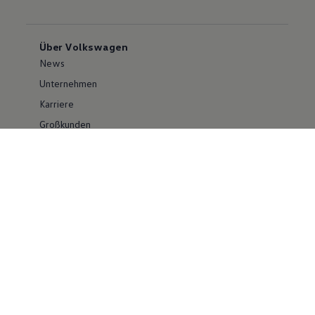
Über Volkswagen
News
Unternehmen
Karriere
Großkunden
Erklärung zur Barrierefreiheit
Konzern
Volkswagen Konzern
Investor Relations
Compliance im Konzern
Kontakt Cyber Security
Volkswagen PKW
Social Media
Facebook
Instagram