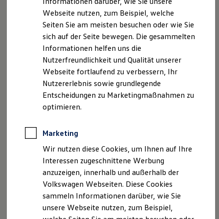
Informationen darüber, wie Sie unsere
Kfz-Versicherung für Nutzfahrzeuge
Telefon: 0911 9702-6
Webseite nutzen, zum Beispiel, welche
Restschuldversicherung
Telefax: 0911 9702-703
Wartungsverträge
Seiten Sie am meisten besuchen oder wie Sie
Besitzer & Service
E-Mail:
info@pillenstein.de
sich auf der Seite bewegen. Die gesammelten
Reparatur & Service
Informationen helfen uns die
Sommer-Special
Geschäftsführer:
Reparatur, Pflege & Inspektion
Nutzerfreundlichkeit und Qualität unserer
Bernd Pillenstein
Servicetermin anfragen
Webseite fortlaufend zu verbessern, Ihr
Service-Vorteile bei Volkswagen Nutzfahrzeuge
Leopold Pillenstein
Nutzererlebnis sowie grundlegende
ServicePlus
Economy Service
Entscheidungen zu Marketingmaßnahmen zu
Registergericht: Fürth
Räder & Reifen Service
optimieren.
HB-Nr.: HRB 322
Ersatzfahrzeuge
Notdienst und Pannenhilfe
UST-Nr.: 218/172/50707
Software, Konnektivität & Apps
Marketing
California App
Registrierung Versicherungsvertreter mit
VW Connect für Ihren ID. Buzz
Wir nutzen diese Cookies, um Ihnen auf Ihre
VW Connect für Ihren Transporter/Caravelle
Erlaubnisbefreiung nach § 34 Abs. 3 GewO
Interessen zugeschnittene Werbung
VW Connect für Ihren Amarok
(produktakzessorisch)
anzuzeigen, innerhalb und außerhalb der
VW Connect für andere Modelle
Connect Pro
Volkswagen Webseiten. Diese Cookies
IHK München und Oberbayern:
Fleet Interface Data
sammeln Informationen darüber, wie Sie
Multistop Pathfinder
Max-Joseph-Str. 2
unsere Webseite nutzen, zum Beispiel,
Übersicht Software Updates
80333 München
Hilfreiches für Besitzer