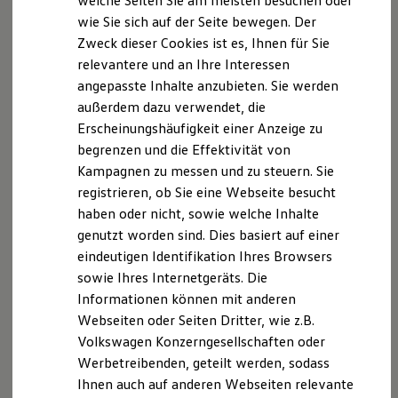
welche Seiten Sie am meisten besuchen oder
www.ihk-muenchen.de
Digitales Bordbuch
wie Sie sich auf der Seite bewegen. Der
Fahrerassistenz- und Sicherheitssysteme
Zweck dieser Cookies ist es, Ihnen für Sie
Kontrollleuchten
Registrierungsnummer: D-L5SE-2YWU6-41
Kurzfahrprofile und Ölverdünnung
relevantere und an Ihre Interessen
Registrierungsnummer: D-E7WD-TOY6B-59
Batterieverordnung
angepasste Inhalte anzubieten. Sie werden
XTL-Dieselkraftstoff
außerdem dazu verwendet, die
Ersatzteile und Betriebsflüssigkeiten
Hinweis gemäß §36
Original Zubehör und Lifestyle Produkte
Erscheinungshäufigkeit einer Anzeige zu
Verbraucherstreitbeilegungsgesetz:
myVolkswagen
begrenzen und die Effektivität von
myVolkswagen Business
Wir nehmen am Streitbeilegungsverfahren der
Kampagnen zu messen und zu steuern. Sie
Elektrisch & Autonom
Elektro - & Hybridfahrzeuge
Verbraucherschlichtungsstelle im Sinne des VSBG teil:
registrieren, ob Sie eine Webseite besucht
Unser Ansatz
haben oder nicht, sowie welche Inhalte
Klimafreundlicher Strom
Die für uns zuständige Verbraucherschlichtungsstelle
genutzt worden sind. Dies basiert auf einer
Reichweite & Ladelösungen
ist die,
Reichweitensimulator
eindeutigen Identifikation Ihres Browsers
Ladezeitensimulator
sowie Ihres Internetgeräts. Die
Ladelösungen für Privatkunden
Universalschlichtungsstelle des Bundes am Zentrum
Informationen können mit anderen
Ladelösungen für Gewerbekunden
für Schlichtung e.V.
Wallbox und Ladekabel
Webseiten oder Seiten Dritter, wie z.B.
Bidirektionales Laden
Straßburger Straße 8
Volkswagen Konzerngesellschaften oder
Förderung & Kosten der Elektrofahrzeuge
77694 Kehl am Rhein
Werbetreibenden, geteilt werden, sodass
Fördermöglichkeiten für Privatkunden
Telefon: 07851-7957940
Fördermöglichkeiten für Gewerbekunden
Ihnen auch auf anderen Webseiten relevante
Kostensimulator
Fax: 07851-7957941