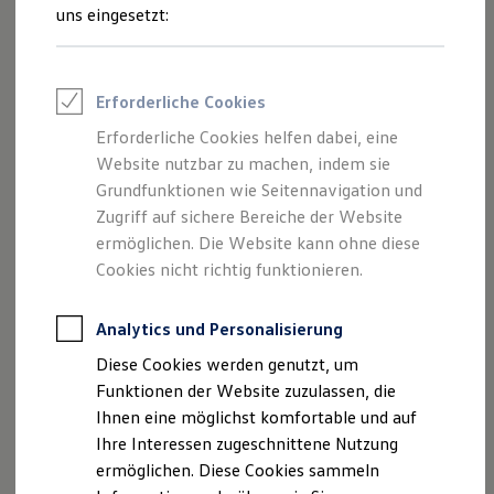
Volkswagen Zentrum Fürth Pillenstein
Rettungsdienste
uns eingesetzt:
GmbH als verantwortliche Anbieterin
ONE Business ID Vorteile
Fahrzeugsuche & Marktplatz
von Inhalten und Angeboten, die auf
Fahrzeugsuche
dieser Webseite speziell aufgeführt sind.
Fahrzeuge online kaufen
Erforderliche Cookies
Digitaler Marktplatz
Kauf & Finanzierung
Erforderliche Cookies helfen dabei, eine
Online-Fahrzeugbewertung
Website nutzbar zu machen, indem sie
Aktionen & Angebote
E-Auto-Förderung
Grundfunktionen wie Seitennavigation und
Impressum
Für Privatkunden
Zugriff auf sichere Bereiche der Website
Für Gewerbekunden
ermöglichen. Die Website kann ohne diese
Datenschutzerklärung
Profi Paket
TopDeal
Cookies nicht richtig funktionieren.
Gebrauchtwagen
ProfiPartner für Gebrauchtwagen
Zertifizierte Gebrauchtwagen
Analytics und Personalisierung
Impressum
Finanzierung
Diese Cookies werden genutzt, um
Für Privatkunden
Für Gewerbekunden
Funktionen der Website zuzulassen, die
Pillenstein AutoMobil GmbH
Leasing
Ihnen eine möglichst komfortable und auf
Für Privatkunden
Nürnberger Str. 147
Ihre Interessen zugeschnittene Nutzung
Für Gewerbekunden
90762 Fürth
Versicherungen & Garantien
ermöglichen. Diese Cookies sammeln
Garantien