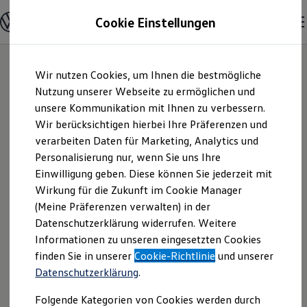
Modelle & Konfigurator
Cookie Einstellungen
Nutzfahrzeuge
Nutzfahrzeugkategorien entdecken
Modelle konfigurieren
Konfiguration laden
Zum
Zum
Modelle vergleichen
Wir nutzen Cookies, um Ihnen die bestmögliche
Hauptinhalt
Footer
Vorgängermodelle und Oldtimer
springen
springen
Nutzung unserer Webseite zu ermöglichen und
Vorgängermodelle
Oldtimer
unsere Kommunikation mit Ihnen zu verbessern.
K & E Automobile
Bulli Historie
Wir berücksichtigen hierbei Ihre Präferenzen und
Branchenlösungen & Gewerbekunden
verarbeiten Daten für Marketing, Analytics und
Umbaulösungen und Hersteller finden
GmbH | Impressum
Auf- und Umbauten entdecken & konfigurieren
Personalisierung nur, wenn Sie uns Ihre
Groß- und Sonderkunden
Einwilligung geben. Diese können Sie jederzeit mit
& Rechtliches
Großkunden
Wirkung für die Zukunft im Cookie Manager
Kommunen & Behörden
Journalisten
(Meine Präferenzen verwalten) in der
Sportvereine
Hier finden Sie Informationen über die
Datenschutzerklärung widerrufen. Weitere
Branchenlösungen
Informationen zu unseren eingesetzten Cookies
Bau & Handwerk
K & E Automobile GmbH als
Gewerbliche Personenbeförderung
finden Sie in unserer
Cookie-Richtlinie
und unserer
verantwortliche Anbieterin von Inhalten
Service & mobile Werkstätten
Datenschutzerklärung
.
und Angeboten, die auf dieser Webseite
Kurier, Logistik & Handel
Kühlfahrzeuge
speziell aufgeführt sind.
Folgende Kategorien von Cookies werden durch
Feuerwehr