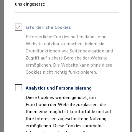
Rettungsdienste
uns eingesetzt:
ONE Business ID Vorteile
Fahrzeugsuche & Marktplatz
Fahrzeugsuche
Fahrzeuge online kaufen
Impressum
Erforderliche Cookies
Digitaler Marktplatz
Kauf & Finanzierung
Erforderliche Cookies helfen dabei, eine
Datenschutzerklärung
Online-Fahrzeugbewertung
Website nutzbar zu machen, indem sie
Aktionen & Angebote
E-Auto-Förderung
Grundfunktionen wie Seitennavigation und
Für Privatkunden
Zugriff auf sichere Bereiche der Website
Impressum
Für Gewerbekunden
ermöglichen. Die Website kann ohne diese
Profi Paket
TopDeal
Cookies nicht richtig funktionieren.
Gebrauchtwagen
ProfiPartner für Gebrauchtwagen
Datenschutzerklärung
Zertifizierte Gebrauchtwagen
Analytics und Personalisierung
Finanzierung
Diese Cookies werden genutzt, um
Für Privatkunden
A. Verantwortlicher
Für Gewerbekunden
Funktionen der Website zuzulassen, die
Leasing
Ihnen eine möglichst komfortable und auf
Für Privatkunden
Wir freuen uns, dass Sie unsere Webseite der K&E
Ihre Interessen zugeschnittene Nutzung
Für Gewerbekunden
Automobile GmbH, Sandkamp 2, 26842
Versicherungen & Garantien
ermöglichen. Diese Cookies sammeln
Ostrhauderfehn
Garantien