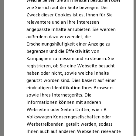
welche Seiten Sie am meisten besuchen oder
Digitales Bordbuch
wie Sie sich auf der Seite bewegen. Der
Fahrerassistenz- und Sicherheitssysteme
Unterauftragnehmer die Volkswagen AG ein, die
Zweck dieser Cookies ist es, Ihnen für Sie
Kontrollleuchten
wiederum Salesforce.com einsetzt. Dabei kann eine
Kurzfahrprofile und Ölverdünnung
relevantere und an Ihre Interessen
Batterieverordnung
angepasste Inhalte anzubieten. Sie werden
XTL-Dieselkraftstoff
Drittlandübertragung in die USA nicht ausgeschlossen
außerdem dazu verwendet, die
Ersatzteile und Betriebsflüssigkeiten
werden. Es wurden aktuelle EU-
Original Zubehör und Lifestyle Produkte
Erscheinungshäufigkeit einer Anzeige zu
myVolkswagen
begrenzen und die Effektivität von
myVolkswagen Business
Standardvertragsklauseln abgeschlossen, die hier
Kampagnen zu messen und zu steuern. Sie
Elektrisch & Autonom
abgerufen werden können:
https://eur-
Elektro - & Hybridfahrzeuge
registrieren, ob Sie eine Webseite besucht
Unser Ansatz
haben oder nicht, sowie welche Inhalte
lex.europa.eu/legal-content/de/TXT/?
Klimafreundlicher Strom
genutzt worden sind. Dies basiert auf einer
Reichweite & Ladelösungen
uri=CELEX%3A32021D0914. Weitere Infos dazu
Reichweitensimulator
eindeutigen Identifikation Ihres Browsers
unter
Ladezeitensimulator
sowie Ihres Internetgeräts. Die
Ladelösungen für Privatkunden
https://www.volkswagen.de/de/mehr/rechtliches/dat
Informationen können mit anderen
Ladelösungen für Gewerbekunden
Wallbox und Ladekabel
enschutz.html
Webseiten oder Seiten Dritter, wie z.B.
Bidirektionales Laden
.
Volkswagen Konzerngesellschaften oder
Förderung & Kosten der Elektrofahrzeuge
Kontaktformular
Werbetreibenden, geteilt werden, sodass
Fördermöglichkeiten für Privatkunden
Fördermöglichkeiten für Gewerbekunden
Ihnen auch auf anderen Webseiten relevante
Kostensimulator