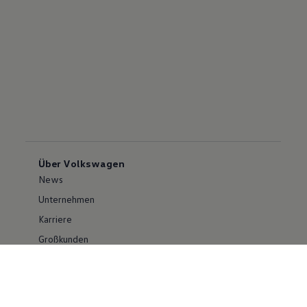
Über Volkswagen
News
Unternehmen
Karriere
Großkunden
Erklärung zur Barrierefreiheit
Konzern
Volkswagen Konzern