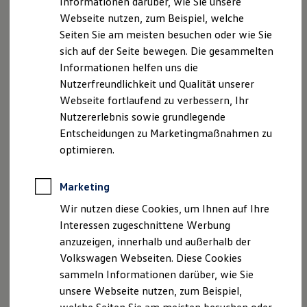
Informationen darüber, wie Sie unsere
Kfz-Versicherung für Nutzfahrzeuge
Webseite nutzen, zum Beispiel, welche
Restschuldversicherung
besuchen. Im Folgenden informieren wir Sie über die
Wartungsverträge
Seiten Sie am meisten besuchen oder wie Sie
Verarbeitung Ihrer personenbezogenen Daten
Besitzer & Service
sich auf der Seite bewegen. Die gesammelten
Reparatur & Service
Informationen helfen uns die
Sommer-Special
durch uns im Zusammenhang mit Ihrem Besuch
Reparatur, Pflege & Inspektion
Nutzerfreundlichkeit und Qualität unserer
unserer Webseite.
Servicetermin anfragen
Webseite fortlaufend zu verbessern, Ihr
Service-Vorteile bei Volkswagen Nutzfahrzeuge
Nutzererlebnis sowie grundlegende
B. Verarbeitung Ihrer personenbezogenen Daten
ServicePlus
Economy Service
Entscheidungen zu Marketingmaßnahmen zu
Räder & Reifen Service
Unsere Webseite bietet Ihnen verschiedene
optimieren.
Ersatzfahrzeuge
Angebote, die wir Ihnen in Bezug auf dabei durch uns
Notdienst und Pannenhilfe
Software, Konnektivität & Apps
Marketing
California App
verarbeitete personenbezogene Daten im Folgenden
VW Connect für Ihren ID. Buzz
Wir nutzen diese Cookies, um Ihnen auf Ihre
näher erläutern möchten. Bei der Datenverarbeitung
VW Connect für Ihren Transporter/Caravelle
Interessen zugeschnittene Werbung
VW Connect für Ihren Amarok
im Zusammenhang mit unserer Webseite unterstützt
anzuzeigen, innerhalb und außerhalb der
VW Connect für andere Modelle
Connect Pro
uns die Volkswagen Deutschland GmbH und Co. KG als
Volkswagen Webseiten. Diese Cookies
Fleet Interface Data
sammeln Informationen darüber, wie Sie
Multistop Pathfinder
Auftragsverarbeiter. Die Volkswagen Deutschland
unsere Webseite nutzen, zum Beispiel,
Übersicht Software Updates
Hilfreiches für Besitzer
GmbH & Co. KG setzt ihrerseits als