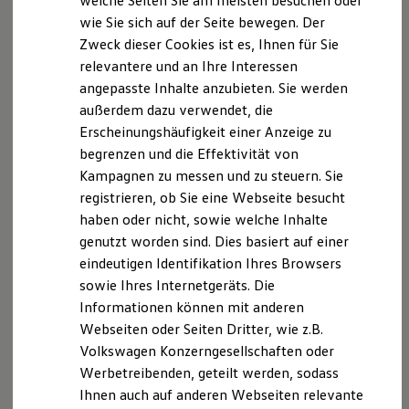
welche Seiten Sie am meisten besuchen oder
Versicherungsvermittler
Hilfreiches für Besitzer
wie Sie sich auf der Seite bewegen. Der
Digitales Bordbuch
Zweck dieser Cookies ist es, Ihnen für Sie
Fahrerassistenz- und Sicherheitssysteme
Versicherungsvertreter nach § 34d Abs.4 GewO
Kontrollleuchten
relevantere und an Ihre Interessen
Kurzfahrprofile und Ölverdünnung
angepasste Inhalte anzubieten. Sie werden
Versicherungsvermittlerregister (
Batterieverordnung
außerdem dazu verwendet, die
XTL-Dieselkraftstoff
www.vermittlerregister.info
)
Ersatzteile und Betriebsflüssigkeiten
Erscheinungshäufigkeit einer Anzeige zu
Original Zubehör und Lifestyle Produkte
Register-Nr.: D-ZRCA-TQJYE-29
begrenzen und die Effektivität von
myVolkswagen
Kampagnen zu messen und zu steuern. Sie
myVolkswagen Business
Erlaubnis nach § 34 d GewO, Aufsichtsbehörde:
Elektrisch & Autonom
registrieren, ob Sie eine Webseite besucht
Elektro - & Hybridfahrzeuge
haben oder nicht, sowie welche Inhalte
Unser Ansatz
Handelskammer Hamburg
genutzt worden sind. Dies basiert auf einer
Klimafreundlicher Strom
Reichweite & Ladelösungen
eindeutigen Identifikation Ihres Browsers
Adolphsplatz 1
Reichweitensimulator
sowie Ihres Internetgeräts. Die
Ladezeitensimulator
Informationen können mit anderen
Ladelösungen für Privatkunden
20457 Hamburg
Ladelösungen für Gewerbekunden
Webseiten oder Seiten Dritter, wie z.B.
Wallbox und Ladekabel
Volkswagen Konzerngesellschaften oder
Web:
www.hk24.de
Bidirektionales Laden
Werbetreibenden, geteilt werden, sodass
Förderung & Kosten der Elektrofahrzeuge
Fördermöglichkeiten für Privatkunden
Berufsrechtliche Regelungen für
Ihnen auch auf anderen Webseiten relevante
Fördermöglichkeiten für Gewerbekunden