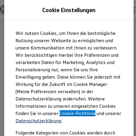
Modelle & Konfigurator
Cookie Einstellungen
Nutzfahrzeuge
Nutzfahrzeugkategorien entdecken
Modelle konfigurieren
Konfiguration laden
Zum
Zum
Modelle vergleichen
Wir nutzen Cookies, um Ihnen die bestmögliche
Hauptinhalt
Footer
Vorgängermodelle und Oldtimer
springen
springen
Nutzung unserer Webseite zu ermöglichen und
Vorgängermodelle
Oldtimer
unsere Kommunikation mit Ihnen zu verbessern.
Volkswagen
Bulli Historie
Wir berücksichtigen hierbei Ihre Präferenzen und
Branchenlösungen & Gewerbekunden
verarbeiten Daten für Marketing, Analytics und
Umbaulösungen und Hersteller finden
Automobile
Auf- und Umbauten entdecken & konfigurieren
Personalisierung nur, wenn Sie uns Ihre
Groß- und Sonderkunden
Einwilligung geben. Diese können Sie jederzeit mit
Hamburg GmbH |
Großkunden
Wirkung für die Zukunft im Cookie Manager
Kommunen & Behörden
Journalisten
(Meine Präferenzen verwalten) in der
Impressum &
Sportvereine
Datenschutzerklärung widerrufen. Weitere
Branchenlösungen
Informationen zu unseren eingesetzten Cookies
Bau & Handwerk
Rechtliches
Gewerbliche Personenbeförderung
finden Sie in unserer
Cookie-Richtlinie
und unserer
Service & mobile Werkstätten
Datenschutzerklärung
.
Kurier, Logistik & Handel
Hier finden Sie Informationen über die
Menschen mit Behinderung
Folgende Kategorien von Cookies werden durch
Kühlfahrzeuge