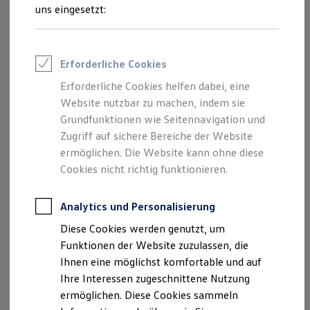
Volkswagen Automobile Hamburg
Feuerwehr
uns eingesetzt:
GmbH als verantwortliche Anbieterin
Rettungsdienste
ONE Business ID Vorteile
von Inhalten und Angeboten, die auf
Fahrzeugsuche & Marktplatz
dieser Webseite speziell aufgeführt sind.
Fahrzeugsuche
Erforderliche Cookies
Fahrzeuge online kaufen
Digitaler Marktplatz
Erforderliche Cookies helfen dabei, eine
Kauf & Finanzierung
Website nutzbar zu machen, indem sie
Online-Fahrzeugbewertung
Aktionen & Angebote
Grundfunktionen wie Seitennavigation und
Impressum
E-Auto-Förderung
Zugriff auf sichere Bereiche der Website
Für Privatkunden
ermöglichen. Die Website kann ohne diese
Datenschutzerklärung
Für Gewerbekunden
Profi Paket
Cookies nicht richtig funktionieren.
TopDeal
Gebrauchtwagen
ProfiPartner für Gebrauchtwagen
Analytics und Personalisierung
Impressum
Zertifizierte Gebrauchtwagen
Diese Cookies werden genutzt, um
Finanzierung
Für Privatkunden
Funktionen der Website zuzulassen, die
Diensteanbieter im Sinne des § 5 TMG ist:
Für Gewerbekunden
Ihnen eine möglichst komfortable und auf
Leasing
Volkswagen Automobile Hamburg GmbH
Ihre Interessen zugeschnittene Nutzung
Für Privatkunden
Für Gewerbekunden
ermöglichen. Diese Cookies sammeln
Versicherungen & Garantien
Fruchtallee 53