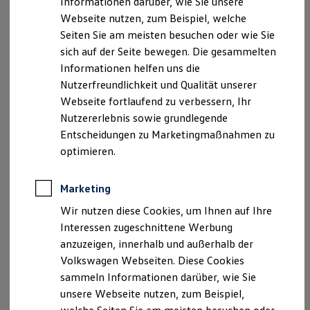
Informationen darüber, wie Sie unsere
Garantien
Webseite nutzen, zum Beispiel, welche
Kfz-Versicherung für Nutzfahrzeuge
20259 Hamburg
Restschuldversicherung
Seiten Sie am meisten besuchen oder wie Sie
Wartungsverträge
sich auf der Seite bewegen. Die gesammelten
Telefon: 040/41 15-0
Besitzer & Service
Informationen helfen uns die
Reparatur & Service
Sommer-Special
Nutzerfreundlichkeit und Qualität unserer
Telefax: 040/41 15-250
Reparatur, Pflege & Inspektion
Webseite fortlaufend zu verbessern, Ihr
Servicetermin anfragen
Nutzererlebnis sowie grundlegende
E-Mail:
info@volkswagen-hamburg.de
Service-Vorteile bei Volkswagen Nutzfahrzeuge
ServicePlus
Entscheidungen zu Marketingmaßnahmen zu
Economy Service
Web:
www.volkswagen-automobile-hamburg.de
optimieren.
Räder & Reifen Service
Ersatzfahrzeuge
Vertretungsberechtigte Geschäftsführer: Martin
Notdienst und Pannenhilfe
Marketing
Software, Konnektivität & Apps
Werhand, Henri Strübing
California App
Wir nutzen diese Cookies, um Ihnen auf Ihre
VW Connect für Ihren ID. Buzz
Handelsregister Hamburg
Interessen zugeschnittene Werbung
VW Connect für Ihren Transporter/Caravelle
anzuzeigen, innerhalb und außerhalb der
VW Connect für Ihren Amarok
Registernummer: HRB 112 111
VW Connect für andere Modelle
Volkswagen Webseiten. Diese Cookies
Connect Pro
sammeln Informationen darüber, wie Sie
Fleet Interface Data
Ust. ID-Nummer: DE 815 130 164
unsere Webseite nutzen, zum Beispiel,
Multistop Pathfinder
Übersicht Software Updates