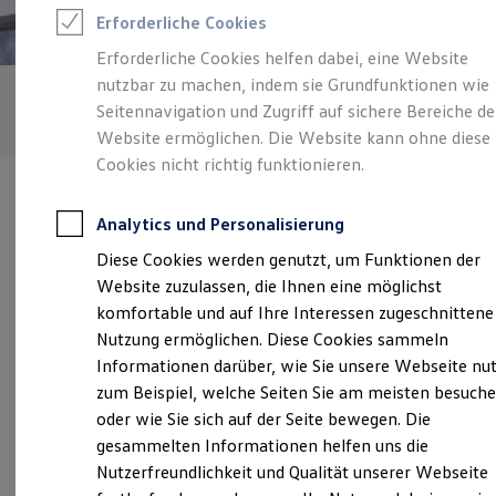
Feuerwehr
Erforderliche Cookies
Rettungsdienste
ONE Business ID Vorteile
Erforderliche Cookies helfen dabei, eine Website
Fahrzeugsuche & Marktplatz
nutzbar zu machen, indem sie Grundfunktionen wie
Fahrzeugsuche
Fahrzeuge online kaufen
Seitennavigation und Zugriff auf sichere Bereiche de
Digitaler Marktplatz
Website ermöglichen. Die Website kann ohne diese
Kauf & Finanzierung
Cookies nicht richtig funktionieren.
Online-Fahrzeugbewertung
Aktionen & Angebote
E-Auto-Förderung
Analytics und Personalisierung
Für Privatkunden
Für Gewerbekunden
Diese Cookies werden genutzt, um Funktionen der
Profi Paket
Verantwortlich für die Inhalte auf dieser Seite ist die Volkswagen
Website zuzulassen, die Ihnen eine möglichst
TopDeal
Automobile Berlin GmbH
(
Impressum & Rechtliches
)
Gebrauchtwagen
komfortable und auf Ihre Interessen zugeschnittene
ProfiPartner für Gebrauchtwagen
Nutzung ermöglichen. Diese Cookies sammeln
Zertifizierte Gebrauchtwagen
Informationen darüber, wie Sie unsere Webseite nu
Finanzierung
Unsere 
Für Privatkunden
zum Beispiel, welche Seiten Sie am meisten besuch
Für Gewerbekunden
oder wie Sie sich auf der Seite bewegen. Die
Leasing
gesammelten Informationen helfen uns die
Für Privatkunden
Hamburger Straße 34, 14641 Nauen
Für Gewerbekunden
Nutzerfreundlichkeit und Qualität unserer Webseite
Versicherungen & Garantien