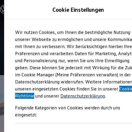
Modelle & Konfigurator
Cookie Einstellungen
Nutzfahrzeuge
Nutzfahrzeugkategorien entdecken
Modelle konfigurieren
Konfiguration laden
Zum
Zum
Modelle vergleichen
Service
Wir nutzen Cookies, um Ihnen die bestmögliche Nutzung
Hauptinhalt
Footer
Vorgängermodelle und Oldtimer
Volkswagen Nutzfahrzeuge
springen
springen
unserer Webseite zu ermöglichen und unsere Kommunika
Vorgängermodelle
Oldtimer
mit Ihnen zu verbessern. Wir berücksichtigen hierbei Ihr
Berlin Nauen
Bulli Historie
Präferenzen und verarbeiten Daten für Marketing, Analyt
Branchenlösungen & Gewerbekunden
und Personalisierung nur, wenn Sie uns Ihre Einwilligung
Umbaulösungen und Hersteller finden
4.4
|
22 Bewertungen
Auf- und Umbauten entdecken & konfigurieren
geben. Diese können Sie jederzeit mit Wirkung für die Zu
Groß- und Sonderkunden
im Cookie Manager (Meine Präferenzen verwalten) in der
Großkunden
Datenschutzerklärung widerrufen. Weitere Informatione
Kommunen & Behörden
Journalisten
unseren eingesetzten Cookies finden Sie in unserer
Cooki
Sportvereine
Richtlinie
und unserer
Datenschutzerklärung
.
Branchenlösungen
Bau & Handwerk
Folgende Kategorien von Cookies werden durch uns
Gewerbliche Personenbeförderung
Service & mobile Werkstätten
eingesetzt:
Kurier, Logistik & Handel
Menschen mit Behinderung
Kühlfahrzeuge