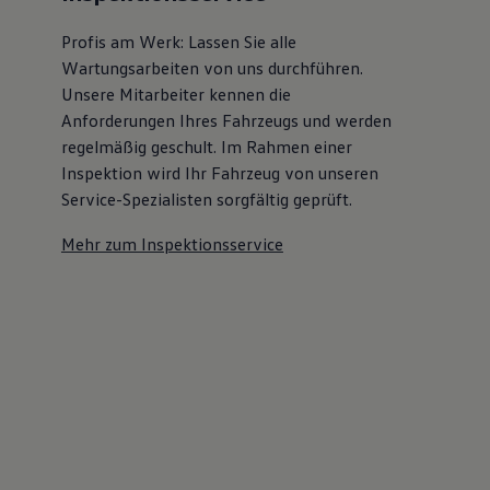
Kostensimulator
Autonomes Fahren
Profis am Werk: Lassen Sie alle
Mehr zum ID. Buzz
Wartungsarbeiten von uns durchführen.
Online Beratung
Unsere Mitarbeiter kennen die
California Welt
California Club
Anforderungen Ihres Fahrzeugs und werden
California Magazin & Ratgeber
regelmäßig geschult. Im Rahmen einer
Vanlife
Inspektion wird Ihr Fahrzeug von unseren
Ratgeber
Routen & Reisen
Service-Spezialisten sorgfältig geprüft.
California Reisen & Erlebnisse
California App
Mehr zum Inspektionsservice
California Lifestyle & Zubehör
Übernachten im California
Marke
Unternehmen
Karriere
Karriere im Unternehmen
Karriere im Autohaus
Nachhaltigkeit
Kunden
Gesellschaft
Natur
Events
Rückblick VW Bus Festival 2023