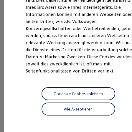
sind. Dies basiert auf einer eindeutigen Identifikatio
Hilfreiches für Besitzer
Service
Ihres Browsers sowie Ihres Internetgeräts. Die
Digitales Bordbuch
Informationen können mit anderen Webseiten oder
Fahrerassistenz- und Sicherheitssysteme
Kontrollleuchten
Seiten Dritter, wie z.B. Volkswagen
Kurzfahrprofile und Ölverdünnung
Konzerngesellschaften oder Werbetreibenden, getei
Unsere
Service
Batterieverordnung
werden, sodass Ihnen auch auf anderen Webseiten
XTL-Dieselkraftstoff
Ersatzteile und Betriebsflüssigkeiten
relevante Werbung angezeigt werden kann. Wir nut
Leistungen
Original Zubehör und Lifestyle Produkte
die Dienste eines Dritten für die Verarbeitung solche
myVolkswagen
Daten zu Marketing Zwecken. Diese Cookies werden
myVolkswagen Business
Elektrisch & Autonom
soweit dies zweckdienlich ist, oftmals mit
Elektro - & Hybridfahrzeuge
Seitenfunktionalitäten von Dritten verlinkt.
Unser Ansatz
Klimafreundlicher Strom
Reichweite & Ladelösungen
Reichweitensimulator
Ladezeitensimulator
Optionale Cookies ablehnen
Ladelösungen für Privatkunden
Ladelösungen für Gewerbekunden
Alle Akzeptieren
Wallbox und Ladekabel
Bidirektionales Laden
Förderung & Kosten der Elektrofahrzeuge
Fördermöglichkeiten für Privatkunden
Inspektionsservice
Fördermöglichkeiten für Gewerbekunden