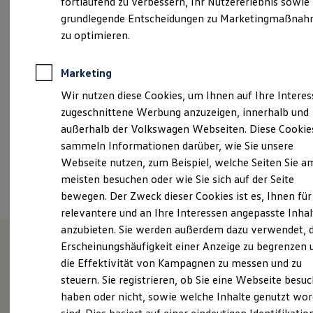
fortlaufend zu verbessern, Ihr Nutzererlebnis sowie
Montag
-
Freitag
07:00
-
19:00
Uhr
Garantien
grundlegende Entscheidungen zu Marketingmaßna
Kfz-Versicherung für Nutzfahrzeuge
Samstag
09:00
-
13:00
Uhr
Restschuldversicherung
zu optimieren.
Wartungsverträge
Besitzer & Service
info-nauen@vw-ap.de
Reparatur & Service
Marketing
Sommer-Special
+49 3321 74433
Wir nutzen diese Cookies, um Ihnen auf Ihre Intere
Reparatur, Pflege & Inspektion
Servicetermin anfragen
zugeschnittene Werbung anzuzeigen, innerhalb und
Service-Vorteile bei Volkswagen Nutzfahrzeuge
außerhalb der Volkswagen Webseiten. Diese Cookie
ServicePlus
Ansprechpartner
sammeln Informationen darüber, wie Sie unsere
Economy Service
Räder & Reifen Service
Webseite nutzen, zum Beispiel, welche Seiten Sie a
Ersatzfahrzeuge
Termin vereinbaren
meisten besuchen oder wie Sie sich auf der Seite
Notdienst und Pannenhilfe
bewegen. Der Zweck dieser Cookies ist es, Ihnen für
Software, Konnektivität & Apps
California App
relevantere und an Ihre Interessen angepasste Inhal
VW Connect für Ihren ID. Buzz
anzubieten. Sie werden außerdem dazu verwendet, d
VW Connect für Ihren Transporter/Caravelle
Erscheinungshäufigkeit einer Anzeige zu begrenzen 
VW Connect für Ihren Amarok
VW Connect für andere Modelle
die Effektivität von Kampagnen zu messen und zu
Unsere Leistungen
im
Connect Pro
steuern. Sie registrieren, ob Sie eine Webseite besuc
Fleet Interface Data
Überblick
haben oder nicht, sowie welche Inhalte genutzt wo
Multistop Pathfinder
Übersicht Software Updates