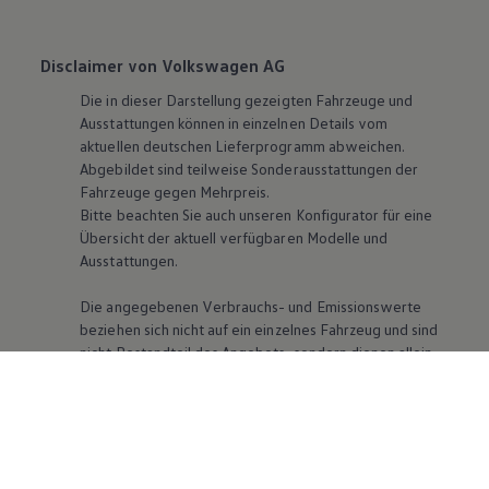
Disclaimer von Volkswagen AG
Die in dieser Darstellung gezeigten Fahrzeuge und
Ausstattungen können in einzelnen Details vom
aktuellen deutschen Lieferprogramm abweichen.
Abgebildet sind teilweise Sonderausstattungen der
Fahrzeuge gegen Mehrpreis.
Bitte beachten Sie auch unseren Konfigurator für eine
Übersicht der aktuell verfügbaren Modelle und
Ausstattungen.
Die angegebenen Verbrauchs- und Emissionswerte
beziehen sich nicht auf ein einzelnes Fahrzeug und sind
nicht Bestandteil des Angebots, sondern dienen allein
Vergleichszwecken zwischen den verschiedenen
Fahrzeugtypen. Zusatzausstattungen und Zubehör
(Anbauteile, Reifenformat usw.) können relevante
Fahrzeugparameter, wie
z. B.
Gewicht, Rollwiderstand
und Aerodynamik verändern und neben Witterungs-