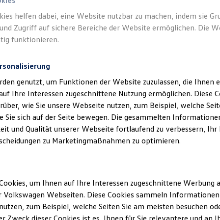
okies
kies helfen dabei, eine Website nutzbar zu machen, indem sie G
Verantwor
und Zugriff auf sichere Bereiche der Website ermöglichen. Die W
(
Impressu
tig funktionieren.
rsonalisierung
rden genutzt, um Funktionen der Website zuzulassen, die Ihnen e
auf Ihre Interessen zugeschnittene Nutzung ermöglichen. Diese
über, wie Sie unsere Webseite nutzen, zum Beispiel, welche Sei
 Sie sich auf der Seite bewegen. Die gesammelten Informationen
eit und Qualität unserer Webseite fortlaufend zu verbessern, Ihr
scheidungen zu Marketingmaßnahmen zu optimieren.
Unsere Abteilungen
Cookies, um Ihnen auf Ihre Interessen zugeschnittene Werbung a
Montag
-
Freitag
07:00
-
19:00
Uhr
r Volkswagen Webseiten. Diese Cookies sammeln Informationen 
n
Samstag
08:00
-
13:00
Uhr
utzen, zum Beispiel, welche Seiten Sie am meisten besuchen oder
r Zweck dieser Cookies ist es, Ihnen für Sie relevantere und an I