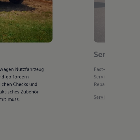
ServicePlus
kswagen Nutzfahrzeug
Fast-Lane statt Wart
and-go fordern
Serviceleistungen spe
lichen Checks und
Reparaturen, passende
raktisches Zubehör
ServicePlus entdecke
mit muss.