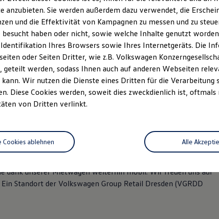
e anzubieten. Sie werden außerdem dazu verwendet, die Erschein
zen und die Effektivität von Kampagnen zu messen und zu steuern
 besucht haben oder nicht, sowie welche Inhalte genutzt worden s
 Identifikation Ihres Browsers sowie Ihres Internetgeräts. Die 
iten oder Seiten Dritter, wie z.B. Volkswagen Konzerngesellsch
 geteilt werden, sodass Ihnen auch auf anderen Webseiten rel
kann. Wir nutzen die Dienste eines Dritten für die Verarbeitung 
. Diese Cookies werden, soweit dies zweckdienlich ist, oftmals
täten von Dritten verlinkt.
n. Egal, ob Leasing, Finanzierung oder Versicherung - unser
e Cookies ablehnen
Alle Akzepti
ind wir Ihr kompetenter Vertragspartner für Original Teile®,
artung und Inspektion bis hin zur Reparatur ist Ihr Fahrzeug bei
e dank unserer Mietwagen weiterhin mobil. Wir freuen uns auf
 Ein Standort der Volkswagen Group Retail Dresden (VGRDD