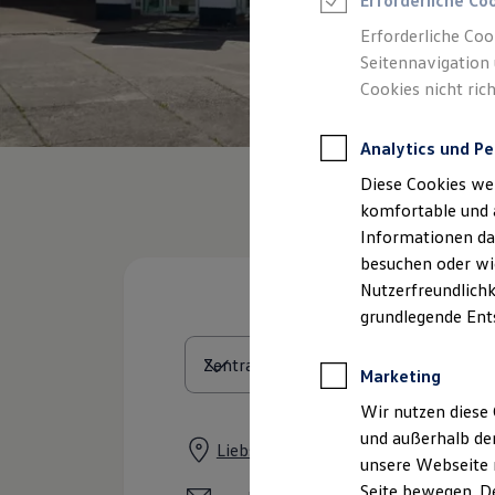
Erforderliche Co
Rettungsdienste
ONE Business ID Vorteile
Erforderliche Coo
Fahrzeugsuche & Marktplatz
Seitennavigation 
Fahrzeugsuche
Cookies nicht rich
Fahrzeuge online kaufen
Digitaler Marktplatz
Kauf & Finanzierung
Analytics und Pe
Online-Fahrzeugbewertung
Aktionen & Angebote
Diese Cookies we
E-Auto-Förderung
Für Privatkunden
komfortable und 
Für Gewerbekunden
Informationen dar
Profi Paket
besuchen oder wie
TopDeal
Gebrauchtwagen
Nutzerfreundlichk
ProfiPartner für Gebrauchtwagen
grundlegende Ent
Zertifizierte Gebrauchtwagen
Finanzierung
Für Privatkunden
Marketing
Für Gewerbekunden
Leasing
Wir nutzen diese 
Für Privatkunden
und außerhalb de
Für Gewerbekunden
Liebstädter Straße 5, 01277 Dresde
unsere Webseite n
Versicherungen & Garantien
Garantien
Seite bewegen. De