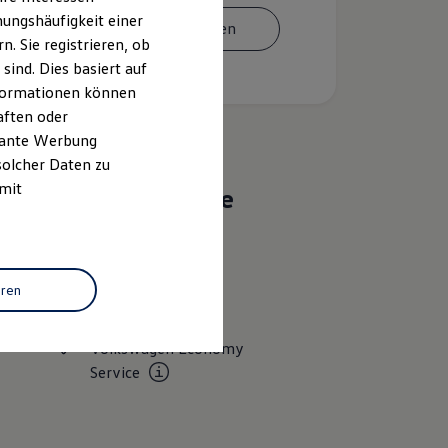
ungshäufigkeit einer
Termin vereinbaren
. Sie registrieren, ob
ind. Dies basiert auf
Informationen können
aften oder
evante Werbung
solcher Daten zu
 mit
Das sind unsere
Leistungen
Service
eren
ServicePlus
Volkswagen Economy
Service