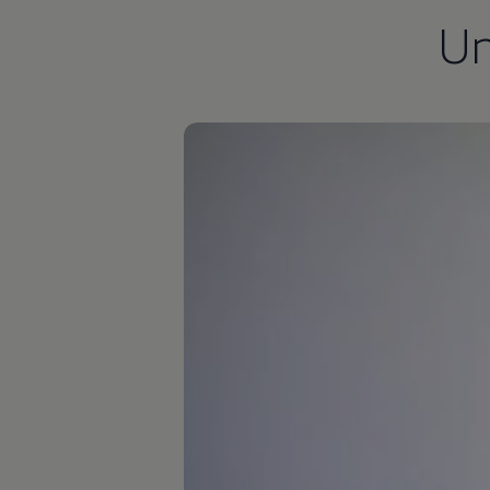
Bulli Magazin
U
Fahrzeugabholung ab Werk
Uptime