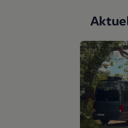
Digitales Bordbuch
Fahrerassistenz- und Sicherheitssysteme
Kontrollleuchten
Aktue
Kurzfahrprofile und Ölverdünnung
Batterieverordnung
XTL-Dieselkraftstoff
Ersatzteile und Betriebsflüssigkeiten
Original Zubehör und Lifestyle Produkte
myVolkswagen
myVolkswagen Business
Elektrisch & Autonom
Elektro - & Hybridfahrzeuge
Unser Ansatz
Klimafreundlicher Strom
Reichweite & Ladelösungen
Reichweitensimulator
Ladezeitensimulator
Ladelösungen für Privatkunden
Ladelösungen für Gewerbekunden
Wallbox und Ladekabel
Bidirektionales Laden
Förderung & Kosten der Elektrofahrzeuge
Fördermöglichkeiten für Privatkunden
Fördermöglichkeiten für Gewerbekunden
Kostensimulator