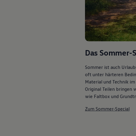
Autonomes Fahren
Mehr zum ID. Buzz
Online Beratung
California Welt
California Club
California Magazin & Ratgeber
Vanlife
Ratgeber
Routen & Reisen
Das Sommer-S
California Reisen & Erlebnisse
California App
California Lifestyle & Zubehör
Sommer ist auch Urlaubs
Übernachten im California
oft unter härteren Bedi
Marke
Unternehmen
Material und Technik im 
Karriere
Original Teilen bringen 
Karriere im Unternehmen
wie Faltbox und Grundträ
Karriere im Autohaus
Nachhaltigkeit
Kunden
Zum Sommer-Special
Gesellschaft
Natur
Events
Rückblick VW Bus Festival 2023
75 Jahre Bulli Jubiläum