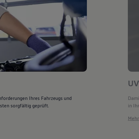
UV
Anforderungen Ihres Fahrzeugs und
Damit
ten sorgfältig geprüft.
in Ih
Mehr