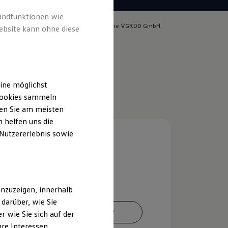
rundfunktionen wie
tlich für die Inhalte auf dieser Seite ist die VGRDD GmbH
ebsite kann ohne diese
m & Rechtliches
)
ine möglichst
 Cookies sammeln
ten Sie am meisten
 helfen uns die
 Nutzererlebnis sowie
nzuzeigen, innerhalb
darüber, wie Sie
Ansprechpartner
 wie Sie sich auf der
hre Interessen