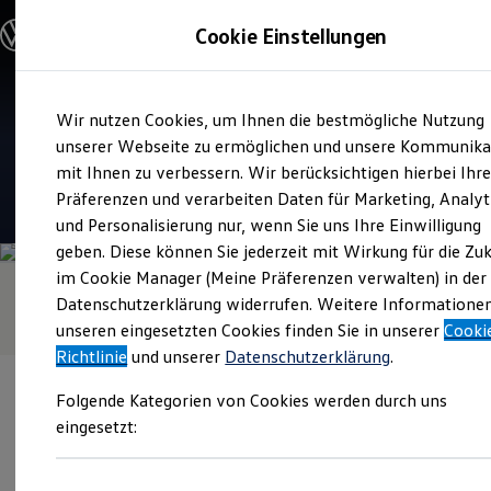
Modelle & Konfigurator
Cookie Einstellungen
Nutzfahrzeuge
Nutzfahrzeugkategorien entdecken
Modelle konfigurieren
Konfiguration laden
Zum
Zum
Modelle vergleichen
Verkauf und Service
Wir nutzen Cookies, um Ihnen die bestmögliche Nutzung
Hauptinhalt
Footer
Vorgängermodelle und Oldtimer
Ulrich Senger Nutzfahrzeuge
springen
springen
unserer Webseite zu ermöglichen und unsere Kommunika
Vorgängermodelle
Oldtimer
mit Ihnen zu verbessern. Wir berücksichtigen hierbei Ihr
Bulli Historie
4.9
|
68 Bewertungen
Präferenzen und verarbeiten Daten für Marketing, Analyt
Branchenlösungen & Gewerbekunden
und Personalisierung nur, wenn Sie uns Ihre Einwilligung
Umbaulösungen und Hersteller finden
Auf- und Umbauten entdecken & konfigurieren
geben. Diese können Sie jederzeit mit Wirkung für die Zu
Groß- und Sonderkunden
im Cookie Manager (Meine Präferenzen verwalten) in der
Großkunden
Datenschutzerklärung widerrufen. Weitere Informatione
Kommunen & Behörden
Journalisten
unseren eingesetzten Cookies finden Sie in unserer
Cooki
Sportvereine
Richtlinie
und unserer
Datenschutzerklärung
.
Branchenlösungen
Bau & Handwerk
Folgende Kategorien von Cookies werden durch uns
Gewerbliche Personenbeförderung
Service & mobile Werkstätten
eingesetzt:
Kurier, Logistik & Handel
Kühlfahrzeuge
Verantwortlich für die Inhalte auf dieser Seite ist die Ulrich Senger
Feuerwehr
GmbH
(
Impressum & Rechtliches
)