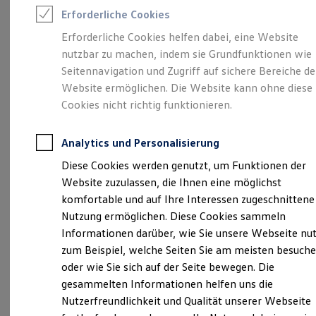
Rettungsdienste
Erforderliche Cookies
ONE Business ID Vorteile
Fahrzeugsuche & Marktplatz
Erforderliche Cookies helfen dabei, eine Website
Fahrzeugsuche
Unsere 
nutzbar zu machen, indem sie Grundfunktionen wie
Fahrzeuge online kaufen
Digitaler Marktplatz
Seitennavigation und Zugriff auf sichere Bereiche de
Kauf & Finanzierung
Website ermöglichen. Die Website kann ohne diese
Online-Fahrzeugbewertung
Lingener Damm 1, 48429 Rheine
Cookies nicht richtig funktionieren.
Aktionen & Angebote
E-Auto-Förderung
Montag
Für Privatkunden
-
Freitag
08:00
-
18:30
Uhr
Analytics und Personalisierung
Für Gewerbekunden
Samstag
09:00
-
13:00
Uhr
Profi Paket
Diese Cookies werden genutzt, um Funktionen der
TopDeal
Website zuzulassen, die Ihnen eine möglichst
Gebrauchtwagen
info.vw-rheine@auto-senger.de
ProfiPartner für Gebrauchtwagen
komfortable und auf Ihre Interessen zugeschnittene
Zertifizierte Gebrauchtwagen
Nutzung ermöglichen. Diese Cookies sammeln
+49 5971 79100
Finanzierung
Informationen darüber, wie Sie unsere Webseite nu
Für Privatkunden
Für Gewerbekunden
zum Beispiel, welche Seiten Sie am meisten besuch
Leasing
Ansprechpartner
oder wie Sie sich auf der Seite bewegen. Die
Für Privatkunden
gesammelten Informationen helfen uns die
Für Gewerbekunden
Versicherungen & Garantien
Nutzerfreundlichkeit und Qualität unserer Webseite
Termin vereinbaren
Garantien