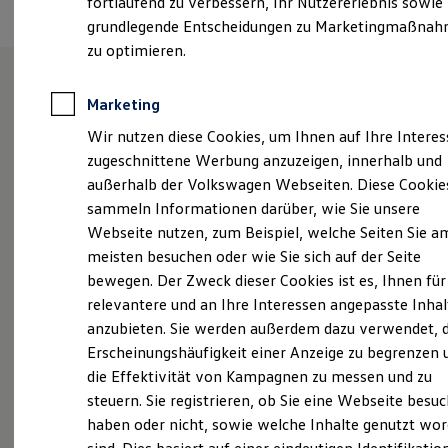
fortlaufend zu verbessern, Ihr Nutzererlebnis sowie
Kfz-Versicherung für Nutzfahrzeuge
grundlegende Entscheidungen zu Marketingmaßna
Restschuldversicherung
Wartungsverträge
zu optimieren.
Besitzer & Service
Reparatur & Service
Sommer-Special
Marketing
Unsere Leistungen
im
Reparatur, Pflege & Inspektion
Wir nutzen diese Cookies, um Ihnen auf Ihre Intere
Servicetermin anfragen
Überblick
Service-Vorteile bei Volkswagen Nutzfahrzeuge
zugeschnittene Werbung anzuzeigen, innerhalb und
ServicePlus
außerhalb der Volkswagen Webseiten. Diese Cookie
Economy Service
Neuwagen
Nutzfahrzeuge
sammeln Informationen darüber, wie Sie unsere
Räder & Reifen Service
Ersatzfahrzeuge
Webseite nutzen, zum Beispiel, welche Seiten Sie a
Neuwagen Caddy - Multivan -
Notdienst und Pannenhilfe
meisten besuchen oder wie Sie sich auf der Seite
Software, Konnektivität & Apps
California
bewegen. Der Zweck dieser Cookies ist es, Ihnen für
California App
VW Connect für Ihren ID. Buzz
ID.
Buzz
relevantere und an Ihre Interessen angepasste Inhal
VW Connect für Ihren Transporter/Caravelle
anzubieten. Sie werden außerdem dazu verwendet, d
VW Connect für Ihren Amarok
Service
Erscheinungshäufigkeit einer Anzeige zu begrenzen 
VW Connect für andere Modelle
Connect Pro
ServicePlus
die Effektivität von Kampagnen zu messen und zu
Fleet Interface Data
steuern. Sie registrieren, ob Sie eine Webseite besuc
Multistop Pathfinder
Volkswagen Economy
haben oder nicht, sowie welche Inhalte genutzt wo
Übersicht Software Updates
Service
Hilfreiches für Besitzer