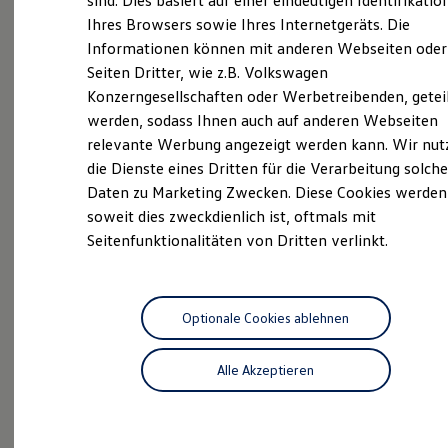
sind. Dies basiert auf einer eindeutigen Identifikatio
Digitales Bordbuch
Ihres Browsers sowie Ihres Internetgeräts. Die
Fahrerassistenz- und Sicherheitssysteme
Informationen können mit anderen Webseiten oder
Kontrollleuchten
Kurzfahrprofile und Ölverdünnung
Seiten Dritter, wie z.B. Volkswagen
Batterieverordnung
Konzerngesellschaften oder Werbetreibenden, getei
XTL-Dieselkraftstoff
Probefahrt
werden, sodass Ihnen auch auf anderen Webseiten
Ersatzteile und Betriebsflüssigkeiten
Original Zubehör und Lifestyle Produkte
relevante Werbung angezeigt werden kann. Wir nut
myVolkswagen
die Dienste eines Dritten für die Verarbeitung solche
myVolkswagen Business
Daten zu Marketing Zwecken. Diese Cookies werden
Elektrisch & Autonom
Elektro - & Hybridfahrzeuge
soweit dies zweckdienlich ist, oftmals mit
Beratung
Unser Ansatz
Seitenfunktionalitäten von Dritten verlinkt.
Klimafreundlicher Strom
Reichweite & Ladelösungen
Reichweitensimulator
Ladezeitensimulator
Ladelösungen für Privatkunden
Optionale Cookies ablehnen
Angebote
Ladelösungen für Gewerbekunden
Wallbox und Ladekabel
Alle Akzeptieren
Bidirektionales Laden
Förderung & Kosten der Elektrofahrzeuge
Fördermöglichkeiten für Privatkunden
Fördermöglichkeiten für Gewerbekunden
Kostensimulator
Servicetermin anfragen