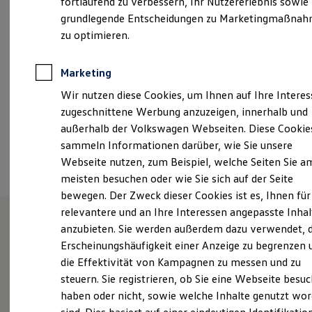
fortlaufend zu verbessern, Ihr Nutzererlebnis sowie
Samstag
08:00
-
14:00
Uhr
Kfz-Versicherung für Nutzfahrzeuge
grundlegende Entscheidungen zu Marketingmaßna
Restschuldversicherung
Wartungsverträge
zu optimieren.
info.bochum@tiemeyer.de
Besitzer & Service
Reparatur & Service
+49 2191 96400
Sommer-Special
Marketing
Reparatur, Pflege & Inspektion
Wir nutzen diese Cookies, um Ihnen auf Ihre Intere
Servicetermin anfragen
Service-Vorteile bei Volkswagen Nutzfahrzeuge
Ansprechpartner
zugeschnittene Werbung anzuzeigen, innerhalb und
ServicePlus
außerhalb der Volkswagen Webseiten. Diese Cookie
Economy Service
sammeln Informationen darüber, wie Sie unsere
Räder & Reifen Service
Termin vereinbaren
Ersatzfahrzeuge
Webseite nutzen, zum Beispiel, welche Seiten Sie a
Notdienst und Pannenhilfe
meisten besuchen oder wie Sie sich auf der Seite
Software, Konnektivität & Apps
bewegen. Der Zweck dieser Cookies ist es, Ihnen für
California App
VW Connect für Ihren ID. Buzz
relevantere und an Ihre Interessen angepasste Inhal
VW Connect für Ihren Transporter/Caravelle
anzubieten. Sie werden außerdem dazu verwendet, d
VW Connect für Ihren Amarok
Herzlich willkommen bei
Erscheinungshäufigkeit einer Anzeige zu begrenzen 
VW Connect für andere Modelle
Connect Pro
die Effektivität von Kampagnen zu messen und zu
Tiemeyer in Remscheid!
Fleet Interface Data
steuern. Sie registrieren, ob Sie eine Webseite besuc
Multistop Pathfinder
haben oder nicht, sowie welche Inhalte genutzt wo
Übersicht Software Updates
Hilfreiches für Besitzer