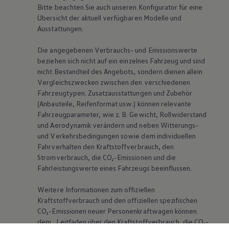
Bitte beachten Sie auch unseren Konfigurator für eine
Übersicht der aktuell verfügbaren Modelle und
Ausstattungen.
Die angegebenen Verbrauchs- und Emissionswerte
beziehen sich nicht auf ein einzelnes Fahrzeug und sind
nicht Bestandteil des Angebots, sondern dienen allein
Vergleichszwecken zwischen den verschiedenen
Fahrzeugtypen. Zusatzausstattungen und Zubehör
(Anbauteile, Reifenformat usw.) können relevante
Fahrzeugparameter, wie
z. B.
Gewicht, Rollwiderstand
und Aerodynamik verändern und neben Witterungs-
und Verkehrsbedingungen sowie dem individuellen
Fahrverhalten den Kraftstoffverbrauch, den
Stromverbrauch, die CO₂-Emissionen und die
Fahrleistungswerte eines Fahrzeugs beeinflussen.
Weitere Informationen zum offiziellen
Kraftstoffverbrauch und den offiziellen spezifischen
CO₂-Emissionen neuer Personenkraftwagen können
dem „Leitfaden über den Kraftstoffverbrauch, die CO₂-