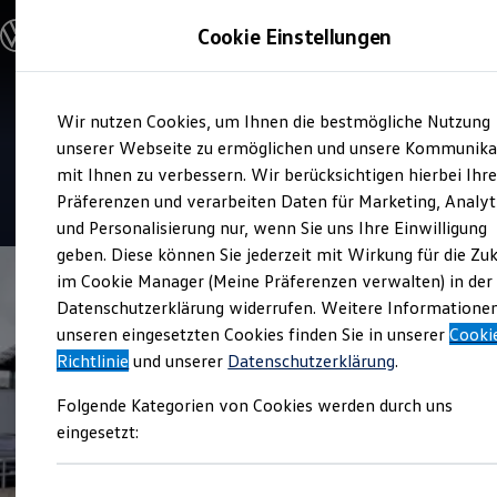
Modelle & Konfigurator
Cookie Einstellungen
Nutzfahrzeuge
Nutzfahrzeugkategorien entdecken
Modelle konfigurieren
Konfiguration laden
Zum
Zum
Modelle vergleichen
Service
Wir nutzen Cookies, um Ihnen die bestmögliche Nutzung
Hauptinhalt
Footer
Vorgängermodelle und Oldtimer
Tiemeyer automobile
springen
springen
unserer Webseite zu ermöglichen und unsere Kommunika
Vorgängermodelle
Oldtimer
mit Ihnen zu verbessern. Wir berücksichtigen hierbei Ihr
Bulli Historie
4.5
|
24 Bewertungen
Präferenzen und verarbeiten Daten für Marketing, Analyt
Branchenlösungen & Gewerbekunden
und Personalisierung nur, wenn Sie uns Ihre Einwilligung
Umbaulösungen und Hersteller finden
Auf- und Umbauten entdecken & konfigurieren
geben. Diese können Sie jederzeit mit Wirkung für die Zu
Groß- und Sonderkunden
im Cookie Manager (Meine Präferenzen verwalten) in der
Großkunden
Datenschutzerklärung widerrufen. Weitere Informatione
Kommunen & Behörden
Journalisten
unseren eingesetzten Cookies finden Sie in unserer
Cooki
Sportvereine
Richtlinie
und unserer
Datenschutzerklärung
.
Branchenlösungen
Bau & Handwerk
Folgende Kategorien von Cookies werden durch uns
Gewerbliche Personenbeförderung
Service & mobile Werkstätten
eingesetzt:
Kurier, Logistik & Handel
Kühlfahrzeuge
Feuerwehr