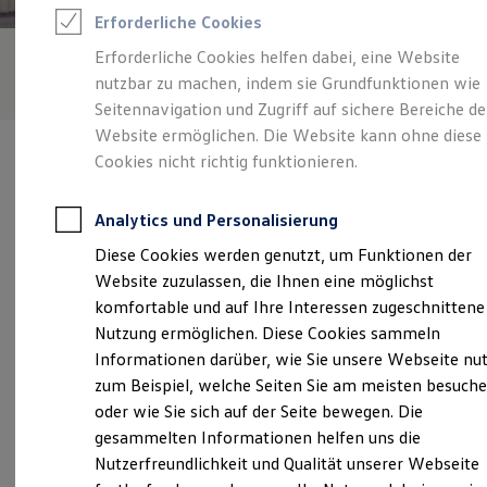
Rettungsdienste
Erforderliche Cookies
ONE Business ID Vorteile
Fahrzeugsuche & Marktplatz
Erforderliche Cookies helfen dabei, eine Website
Fahrzeugsuche
nutzbar zu machen, indem sie Grundfunktionen wie
Fahrzeuge online kaufen
Digitaler Marktplatz
Seitennavigation und Zugriff auf sichere Bereiche de
Kauf & Finanzierung
Website ermöglichen. Die Website kann ohne diese
Online-Fahrzeugbewertung
Cookies nicht richtig funktionieren.
Aktionen & Angebote
E-Auto-Förderung
Für Privatkunden
Analytics und Personalisierung
Für Gewerbekunden
Verantwortlich für die Inhalte auf dieser Seite ist die Tiemeyer
Profi Paket
Diese Cookies werden genutzt, um Funktionen der
automobile GmbH
(
Impressum & Rechtliches
)
TopDeal
Website zuzulassen, die Ihnen eine möglichst
Gebrauchtwagen
ProfiPartner für Gebrauchtwagen
komfortable und auf Ihre Interessen zugeschnittene
Zertifizierte Gebrauchtwagen
Unsere 
Nutzung ermöglichen. Diese Cookies sammeln
Finanzierung
Informationen darüber, wie Sie unsere Webseite nu
Für Privatkunden
Für Gewerbekunden
zum Beispiel, welche Seiten Sie am meisten besuch
Leasing
Trecknase 6 - 8, 42897 Remscheid
oder wie Sie sich auf der Seite bewegen. Die
Für Privatkunden
gesammelten Informationen helfen uns die
Für Gewerbekunden
Montag
-
Freitag
07:00
-
18:30
Uhr
Versicherungen & Garantien
Nutzerfreundlichkeit und Qualität unserer Webseite
Garantien