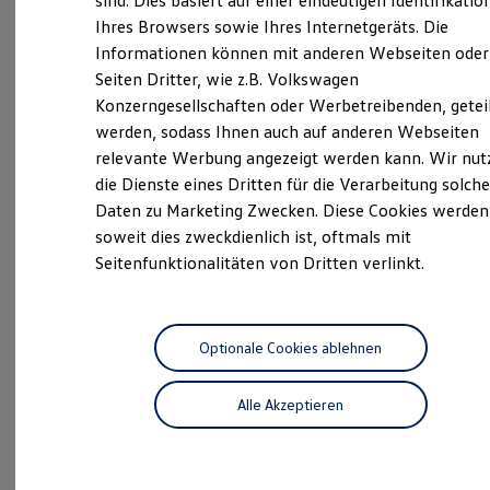
sind. Dies basiert auf einer eindeutigen Identifikatio
Hilfreiches für Besitzer
Service
Ihres Browsers sowie Ihres Internetgeräts. Die
Digitales Bordbuch
Informationen können mit anderen Webseiten oder
Fahrerassistenz- und Sicherheitssysteme
ProfiPartner für
Kontrollleuchten
Seiten Dritter, wie z.B. Volkswagen
Gebrauchtwagen
Kurzfahrprofile und Ölverdünnung
Konzerngesellschaften oder Werbetreibenden, getei
Batterieverordnung
Zertifizierte
Gebrauchtwagen
werden, sodass Ihnen auch auf anderen Webseiten
XTL-Dieselkraftstoff
Ersatzteile und Betriebsflüssigkeiten
relevante Werbung angezeigt werden kann. Wir nut
Original Zubehör und Lifestyle Produkte
die Dienste eines Dritten für die Verarbeitung solche
myVolkswagen
Daten zu Marketing Zwecken. Diese Cookies werden
myVolkswagen Business
Elektrisch & Autonom
soweit dies zweckdienlich ist, oftmals mit
Elektro - & Hybridfahrzeuge
Seitenfunktionalitäten von Dritten verlinkt.
Unser Ansatz
Probefahrt
Klimafreundlicher Strom
Reichweite & Ladelösungen
Reichweitensimulator
Ladezeitensimulator
Optionale Cookies ablehnen
Ladelösungen für Privatkunden
Ladelösungen für Gewerbekunden
Beratung
Alle Akzeptieren
Wallbox und Ladekabel
Bidirektionales Laden
Förderung & Kosten der Elektrofahrzeuge
Fördermöglichkeiten für Privatkunden
Fördermöglichkeiten für Gewerbekunden