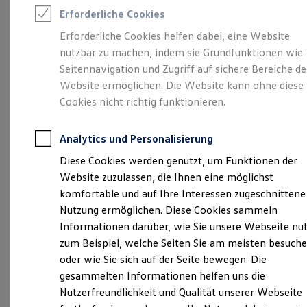
Feuerwehr
Erforderliche Cookies
Rettungsdienste
ONE Business ID Vorteile
Erforderliche Cookies helfen dabei, eine Website
Fahrzeugsuche & Marktplatz
Unsere 
nutzbar zu machen, indem sie Grundfunktionen wie
Fahrzeugsuche
Fahrzeuge online kaufen
Seitennavigation und Zugriff auf sichere Bereiche de
Digitaler Marktplatz
Website ermöglichen. Die Website kann ohne diese
Kauf & Finanzierung
Heisinger Straße 2, 87437 Kempten
Cookies nicht richtig funktionieren.
Online-Fahrzeugbewertung
Aktionen & Angebote
Montag
E-Auto-Förderung
-
Freitag
07:00
-
18:00
Uhr
Analytics und Personalisierung
Für Privatkunden
Samstag
08:00
-
13:00
Uhr
Für Gewerbekunden
Diese Cookies werden genutzt, um Funktionen der
Profi Paket
Website zuzulassen, die Ihnen eine möglichst
TopDeal
info@vw-kempten.de
Gebrauchtwagen
komfortable und auf Ihre Interessen zugeschnittene
ProfiPartner für Gebrauchtwagen
Nutzung ermöglichen. Diese Cookies sammeln
+49 831 704920
Zertifizierte Gebrauchtwagen
Informationen darüber, wie Sie unsere Webseite nu
Finanzierung
Für Privatkunden
zum Beispiel, welche Seiten Sie am meisten besuch
Für Gewerbekunden
Ansprechpartner
oder wie Sie sich auf der Seite bewegen. Die
Leasing
gesammelten Informationen helfen uns die
Für Privatkunden
Für Gewerbekunden
Nutzerfreundlichkeit und Qualität unserer Webseite
Termin vereinbaren
Versicherungen & Garantien