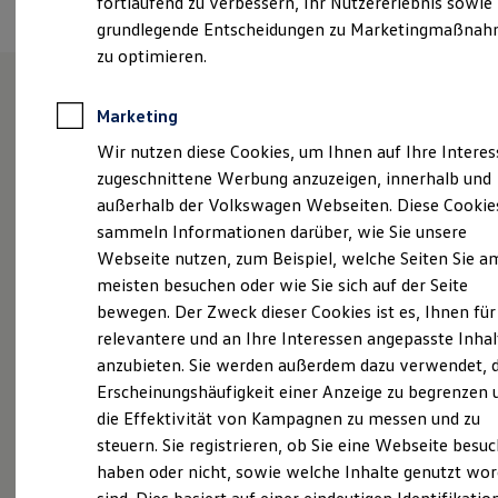
fortlaufend zu verbessern, Ihr Nutzererlebnis sowie
Garantien
grundlegende Entscheidungen zu Marketingmaßna
Kfz-Versicherung für Nutzfahrzeuge
Restschuldversicherung
zu optimieren.
Wartungsverträge
Besitzer & Service
Reparatur & Service
Marketing
Unsere Leistungen
im
Sommer-Special
Wir nutzen diese Cookies, um Ihnen auf Ihre Intere
Reparatur, Pflege & Inspektion
Überblick
Servicetermin anfragen
zugeschnittene Werbung anzuzeigen, innerhalb und
Service-Vorteile bei Volkswagen Nutzfahrzeuge
außerhalb der Volkswagen Webseiten. Diese Cookie
ServicePlus
Neuwagen
Nutzfahrzeuge
sammeln Informationen darüber, wie Sie unsere
Economy Service
Räder & Reifen Service
Webseite nutzen, zum Beispiel, welche Seiten Sie a
Neuwagen Caddy - Multivan -
Ersatzfahrzeuge
meisten besuchen oder wie Sie sich auf der Seite
Notdienst und Pannenhilfe
California
bewegen. Der Zweck dieser Cookies ist es, Ihnen für
Software, Konnektivität & Apps
California App
ID.
Buzz
relevantere und an Ihre Interessen angepasste Inhal
VW Connect für Ihren ID. Buzz
anzubieten. Sie werden außerdem dazu verwendet, d
VW Connect für Ihren Transporter/Caravelle
California-Profi-Partner
Erscheinungshäufigkeit einer Anzeige zu begrenzen 
VW Connect für Ihren Amarok
VW Connect für andere Modelle
Service
die Effektivität von Kampagnen zu messen und zu
Connect Pro
steuern. Sie registrieren, ob Sie eine Webseite besuc
Fleet Interface Data
ServicePlus
haben oder nicht, sowie welche Inhalte genutzt wo
Multistop Pathfinder
Übersicht Software Updates
Volkswagen Economy