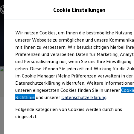
Modelle & Konfigurator
Cookie Einstellungen
Nutzfahrzeuge
Nutzfahrzeugkategorien entdecken
Modelle konfigurieren
Konfiguration laden
Zum
Zum
Modelle vergleichen
Verkauf und Service
Wir nutzen Cookies, um Ihnen die bestmögliche Nutzung
Hauptinhalt
Footer
Vorgängermodelle und Oldtimer
Seitz Autohandel
springen
springen
unserer Webseite zu ermöglichen und unsere Kommunika
Vorgängermodelle
Oldtimer
mit Ihnen zu verbessern. Wir berücksichtigen hierbei Ihr
Bulli Historie
4.5
|
190 Bewertungen
Präferenzen und verarbeiten Daten für Marketing, Analyt
Branchenlösungen & Gewerbekunden
und Personalisierung nur, wenn Sie uns Ihre Einwilligung
Umbaulösungen und Hersteller finden
Auf- und Umbauten entdecken & konfigurieren
geben. Diese können Sie jederzeit mit Wirkung für die Zu
Groß- und Sonderkunden
im Cookie Manager (Meine Präferenzen verwalten) in der
Großkunden
Datenschutzerklärung widerrufen. Weitere Informatione
Kommunen & Behörden
Journalisten
unseren eingesetzten Cookies finden Sie in unserer
Cooki
Sportvereine
Richtlinie
und unserer
Datenschutzerklärung
.
Branchenlösungen
Bau & Handwerk
Folgende Kategorien von Cookies werden durch uns
Gewerbliche Personenbeförderung
Service & mobile Werkstätten
eingesetzt:
Kurier, Logistik & Handel
Menschen mit Behinderung
Verantwortlich für die Inhalte auf dieser Seite ist die Seitz
Kühlfahrzeuge
Autohandels- GmbH + Co. KG
(
Impressum & Rechtliches
)