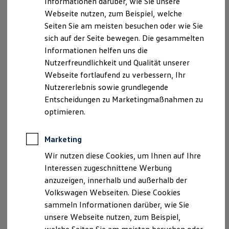
Informationen darüber, wie Sie unsere
Kfz-Versicherung für Nutzfahrzeuge
Georg-Krug-Str. 8
Webseite nutzen, zum Beispiel, welche
Restschuldversicherung
Wartungsverträge
Seiten Sie am meisten besuchen oder wie Sie
87437 Kempten
Besitzer & Service
sich auf der Seite bewegen. Die gesammelten
Reparatur & Service
Informationen helfen uns die
Sommer-Special
Telefon: 0831 / 59123 500
Reparatur, Pflege & Inspektion
Nutzerfreundlichkeit und Qualität unserer
Servicetermin anfragen
Webseite fortlaufend zu verbessern, Ihr
Fax: 0831 / 59123 444
Service-Vorteile bei Volkswagen Nutzfahrzeuge
Nutzererlebnis sowie grundlegende
ServicePlus
E-Mail:
kontakt@vw-kempten.de
Economy Service
Entscheidungen zu Marketingmaßnahmen zu
Räder & Reifen Service
optimieren.
Ersatzfahrzeuge
Wir sind als Versicherungsvermittler gemäß § 34 d
Notdienst und Pannenhilfe
Absatz 1 der Gewerbeordnung
Software, Konnektivität & Apps
Marketing
California App
(Versicherungsvertreter) für den Volkswagen
VW Connect für Ihren ID. Buzz
Wir nutzen diese Cookies, um Ihnen auf Ihre
Versicherungsdienst tätig.Wir sind bei der IHK für
VW Connect für Ihren Transporter/Caravelle
Interessen zugeschnittene Werbung
München und Oberbayern, Max-Joseph-Straße 2,
VW Connect für Ihren Amarok
anzuzeigen, innerhalb und außerhalb der
VW Connect für andere Modelle
80333 München,
http://www.muenchen-ihk.de/
unter
Connect Pro
Volkswagen Webseiten. Diese Cookies
der Vermittlernummer D-MC2K-LXKF6-20
Fleet Interface Data
sammeln Informationen darüber, wie Sie
registriert.Sollten Sie ausnahmsweise nicht mit
Multistop Pathfinder
unsere Webseite nutzen, zum Beispiel,
Übersicht Software Updates
unserer Beratungsleistung zufrieden sein, können Sie
Hilfreiches für Besitzer