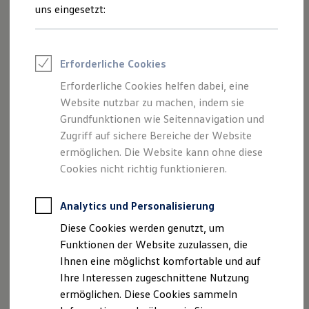
und Angeboten, die auf dieser Webseite
Rettungsdienste
uns eingesetzt:
ONE Business ID Vorteile
speziell aufgeführt sind.
Fahrzeugsuche & Marktplatz
Fahrzeugsuche
Fahrzeuge online kaufen
Erforderliche Cookies
Digitaler Marktplatz
Kauf & Finanzierung
Erforderliche Cookies helfen dabei, eine
Impressum
Online-Fahrzeugbewertung
Website nutzbar zu machen, indem sie
Aktionen & Angebote
E-Auto-Förderung
Grundfunktionen wie Seitennavigation und
Datenschutzerklärung
Für Privatkunden
Zugriff auf sichere Bereiche der Website
Für Gewerbekunden
ermöglichen. Die Website kann ohne diese
Profi Paket
TopDeal
Cookies nicht richtig funktionieren.
Impressum
Gebrauchtwagen
ProfiPartner für Gebrauchtwagen
Zertifizierte Gebrauchtwagen
Analytics und Personalisierung
Persönlich haftende Gesellschafterin: J. Seitz
Finanzierung
Diese Cookies werden genutzt, um
Verwaltungs-GmbH
Für Privatkunden
Für Gewerbekunden
Funktionen der Website zuzulassen, die
Leasing
Seitz Autohandels GmbH + Co. KG
Ihnen eine möglichst komfortable und auf
Für Privatkunden
Ihre Interessen zugeschnittene Nutzung
Für Gewerbekunden
Volkswagen Zentrum Kempten
Versicherungen & Garantien
ermöglichen. Diese Cookies sammeln
Garantien