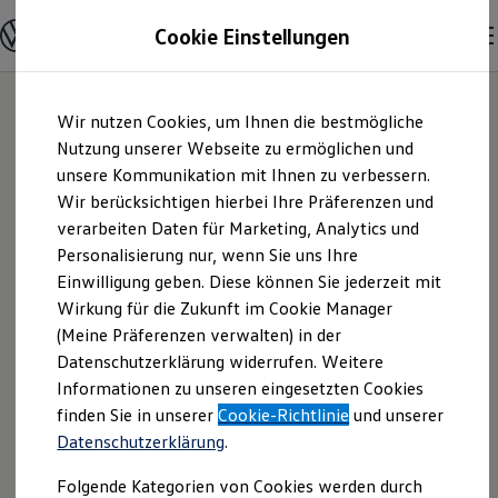
Modelle & Konfigurator
Cookie Einstellungen
Nutzfahrzeuge
Nutzfahrzeugkategorien entdecken
Modelle konfigurieren
Konfiguration laden
Zum
Zum
Modelle vergleichen
Wir nutzen Cookies, um Ihnen die bestmögliche
Hauptinhalt
Footer
Vorgängermodelle und Oldtimer
springen
springen
Nutzung unserer Webseite zu ermöglichen und
Vorgängermodelle
Oldtimer
unsere Kommunikation mit Ihnen zu verbessern.
Seitz Autohandels-
Bulli Historie
Wir berücksichtigen hierbei Ihre Präferenzen und
Branchenlösungen & Gewerbekunden
verarbeiten Daten für Marketing, Analytics und
Umbaulösungen und Hersteller finden
GmbH + Co. KG |
Auf- und Umbauten entdecken & konfigurieren
Personalisierung nur, wenn Sie uns Ihre
Groß- und Sonderkunden
Einwilligung geben. Diese können Sie jederzeit mit
Impressum &
Großkunden
Wirkung für die Zukunft im Cookie Manager
Kommunen & Behörden
Journalisten
(Meine Präferenzen verwalten) in der
Rechtliches
Sportvereine
Datenschutzerklärung widerrufen. Weitere
Branchenlösungen
Informationen zu unseren eingesetzten Cookies
Bau & Handwerk
Gewerbliche Personenbeförderung
Hier finden Sie Informationen über die
finden Sie in unserer
Cookie-Richtlinie
und unserer
Service & mobile Werkstätten
Datenschutzerklärung
.
Seitz Autohandels- GmbH + Co. KG als
Kurier, Logistik & Handel
Kühlfahrzeuge
verantwortliche Anbieterin von Inhalten
Folgende Kategorien von Cookies werden durch
Feuerwehr