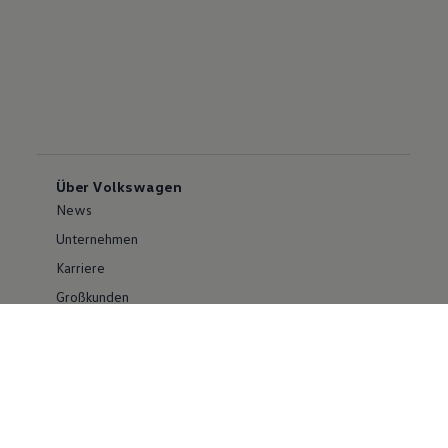
Über Volkswagen
News
Unternehmen
Karriere
Großkunden
Erklärung zur Barrierefreiheit
Konzern
Volkswagen Konzern
Investor Relations
Compliance im Konzern