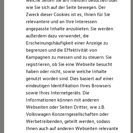
welche Seiten Sie am meisten besuchen oder
sich auch an folgende Adressen
Digitales Bordbuch
wie Sie sich auf der Seite bewegen. Der
wenden:Versicherungsombudsmann e.V.
Fahrerassistenz- und Sicherheitssysteme
Zweck dieser Cookies ist es, Ihnen für Sie
Kontrollleuchten
Kurzfahrprofile und Ölverdünnung
Postfach 080632, 10006 Berlin
relevantere und an Ihre Interessen
Batterieverordnung
angepasste Inhalte anzubieten. Sie werden
XTL-Dieselkraftstoff
http://www.versicherungsombudsmann.de
außerdem dazu verwendet, die
Ersatzteile und Betriebsflüssigkeiten
Original Zubehör und Lifestyle Produkte
Erscheinungshäufigkeit einer Anzeige zu
myVolkswagen
Ombudsmann für die private Kranken- und
begrenzen und die Effektivität von
myVolkswagen Business
Pflegeversicherung
Kampagnen zu messen und zu steuern. Sie
Elektrisch & Autonom
Elektro - & Hybridfahrzeuge
registrieren, ob Sie eine Webseite besucht
Postfach 060222, 10052 Berlin
Unser Ansatz
haben oder nicht, sowie welche Inhalte
Klimafreundlicher Strom
genutzt worden sind. Dies basiert auf einer
Reichweite & Ladelösungen
http://www.pkv-ombudsmann.de
Reichweitensimulator
eindeutigen Identifikation Ihres Browsers
Ladezeitensimulator
sowie Ihres Internetgeräts. Die
Die gemeinsame Stelle im Sinne des § 11a Abs.1 der
Ladelösungen für Privatkunden
Informationen können mit anderen
Ladelösungen für Gewerbekunden
Gewerbeordnung ist die DIHK e. V. Breite Straße 29,
Wallbox und Ladekabel
Webseiten oder Seiten Dritter, wie z.B.
10178 Berlin
Bidirektionales Laden
Volkswagen Konzerngesellschaften oder
Förderung & Kosten der Elektrofahrzeuge
Telefon : 0180-5005850 (0,14 EUR/Min. aus dem
Werbetreibenden, geteilt werden, sodass
Fördermöglichkeiten für Privatkunden
Fördermöglichkeiten für Gewerbekunden
deutschen Festnetz, höchstens 0,42 EUR/Min. aus
Ihnen auch auf anderen Webseiten relevante
Kostensimulator