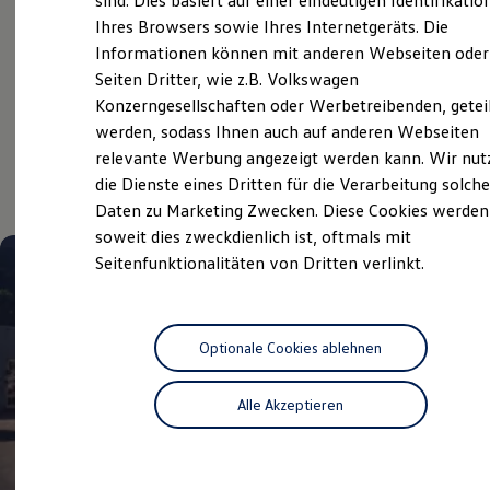
sind. Dies basiert auf einer eindeutigen Identifikatio
Hilfreiches für Besitzer
Ihres Browsers sowie Ihres Internetgeräts. Die
ServicePlus
Digitales Bordbuch
Informationen können mit anderen Webseiten oder
Fahrerassistenz- und Sicherheitssysteme
Kontrollleuchten
Seiten Dritter, wie z.B. Volkswagen
Kurzfahrprofile und Ölverdünnung
Konzerngesellschaften oder Werbetreibenden, getei
Batterieverordnung
Aktuelle Highlights
werden, sodass Ihnen auch auf anderen Webseiten
XTL-Dieselkraftstoff
Ersatzteile und Betriebsflüssigkeiten
relevante Werbung angezeigt werden kann. Wir nut
und Angebote
Original Zubehör und Lifestyle Produkte
die Dienste eines Dritten für die Verarbeitung solche
myVolkswagen
Daten zu Marketing Zwecken. Diese Cookies werden
myVolkswagen Business
Elektrisch & Autonom
soweit dies zweckdienlich ist, oftmals mit
Elektro - & Hybridfahrzeuge
Seitenfunktionalitäten von Dritten verlinkt.
Unser Ansatz
Klimafreundlicher Strom
Reichweite & Ladelösungen
Reichweitensimulator
Ladezeitensimulator
Optionale Cookies ablehnen
Ladelösungen für Privatkunden
Ladelösungen für Gewerbekunden
Alle Akzeptieren
Wallbox und Ladekabel
Bidirektionales Laden
Förderung & Kosten der Elektrofahrzeuge
Fördermöglichkeiten für Privatkunden
Fördermöglichkeiten für Gewerbekunden