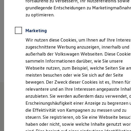
fortlaufend zu verbessern, Ihr Nutzererlebnis sowie
Samstag
09:00
-
12:30
Uhr
Garantien
grundlegende Entscheidungen zu Marketingmaßna
Kfz-Versicherung für Nutzfahrzeuge
Restschuldversicherung
zu optimieren.
info-verl@schroeder-team.de
Wartungsverträge
Besitzer & Service
+49 5246 92880
Reparatur & Service
Marketing
Sommer-Special
Wir nutzen diese Cookies, um Ihnen auf Ihre Intere
Reparatur, Pflege & Inspektion
Servicetermin anfragen
Ansprechpartner
zugeschnittene Werbung anzuzeigen, innerhalb und
Service-Vorteile bei Volkswagen Nutzfahrzeuge
außerhalb der Volkswagen Webseiten. Diese Cookie
ServicePlus
sammeln Informationen darüber, wie Sie unsere
Economy Service
Termin vereinbaren
Räder & Reifen Service
Webseite nutzen, zum Beispiel, welche Seiten Sie a
Ersatzfahrzeuge
meisten besuchen oder wie Sie sich auf der Seite
Notdienst und Pannenhilfe
bewegen. Der Zweck dieser Cookies ist es, Ihnen für
Software, Konnektivität & Apps
California App
relevantere und an Ihre Interessen angepasste Inhal
VW Connect für Ihren ID. Buzz
anzubieten. Sie werden außerdem dazu verwendet, d
VW Connect für Ihren Transporter/Caravelle
Unsere Leistungen
im
Erscheinungshäufigkeit einer Anzeige zu begrenzen 
VW Connect für Ihren Amarok
VW Connect für andere Modelle
die Effektivität von Kampagnen zu messen und zu
Überblick
Connect Pro
steuern. Sie registrieren, ob Sie eine Webseite besuc
Fleet Interface Data
haben oder nicht, sowie welche Inhalte genutzt wo
Multistop Pathfinder
Service
Übersicht Software Updates