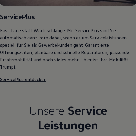
Kostensimulator
Autonomes Fahren
ServicePlus
Mehr zum ID. Buzz
Online Beratung
California Welt
Fast-Lane statt Warteschlange: Mit ServicePlus sind Sie
California Club
California Magazin & Ratgeber
automatisch ganz vorn dabei, wenn es um Serviceleistungen
Vanlife
speziell für Sie als Gewerbekunden geht. Garantierte
Ratgeber
Öffnungszeiten, planbare und schnelle Reparaturen, passende
Routen & Reisen
California Reisen & Erlebnisse
Ersatzmobilität und noch vieles mehr – hier ist Ihre Mobilität
California App
Trumpf.
California Lifestyle & Zubehör
Übernachten im California
ServicePlus entdecken
Marke
Unternehmen
Karriere
Karriere im Unternehmen
Karriere im Autohaus
Unsere
Service
Nachhaltigkeit
Kunden
Gesellschaft
Leistungen
Natur
Events
Rückblick VW Bus Festival 2023