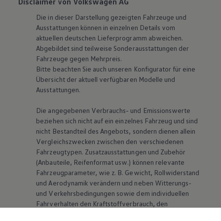
Disclaimer von Volkswagen AG
Die in dieser Darstellung gezeigten Fahrzeuge und
Ausstattungen können in einzelnen Details vom
aktuellen deutschen Lieferprogramm abweichen.
Abgebildet sind teilweise Sonderausstattungen der
Fahrzeuge gegen Mehrpreis.
Bitte beachten Sie auch unseren Konfigurator für eine
Übersicht der aktuell verfügbaren Modelle und
Ausstattungen.
Die angegebenen Verbrauchs- und Emissionswerte
beziehen sich nicht auf ein einzelnes Fahrzeug und sind
nicht Bestandteil des Angebots, sondern dienen allein
Vergleichszwecken zwischen den verschiedenen
Fahrzeugtypen. Zusatzausstattungen und Zubehör
(Anbauteile, Reifenformat usw.) können relevante
Fahrzeugparameter, wie
z. B.
Gewicht, Rollwiderstand
und Aerodynamik verändern und neben Witterungs-
und Verkehrsbedingungen sowie dem individuellen
Fahrverhalten den Kraftstoffverbrauch, den
Stromverbrauch, die CO₂-Emissionen und die