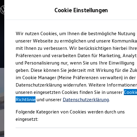
Modelle & Konfigurator
Cookie Einstellungen
Nutzfahrzeuge
Nutzfahrzeugkategorien entdecken
Modelle konfigurieren
Konfiguration laden
Zum
Zum
Modelle vergleichen
Service
Wir nutzen Cookies, um Ihnen die bestmögliche Nutzung
Hauptinhalt
Footer
Vorgängermodelle und Oldtimer
Schröder Team Verl
springen
springen
unserer Webseite zu ermöglichen und unsere Kommunika
Vorgängermodelle
Oldtimer
mit Ihnen zu verbessern. Wir berücksichtigen hierbei Ihr
Bulli Historie
4.7
|
39 Bewertungen
Präferenzen und verarbeiten Daten für Marketing, Analyt
Branchenlösungen & Gewerbekunden
und Personalisierung nur, wenn Sie uns Ihre Einwilligung
Umbaulösungen und Hersteller finden
Auf- und Umbauten entdecken & konfigurieren
geben. Diese können Sie jederzeit mit Wirkung für die Zu
Groß- und Sonderkunden
im Cookie Manager (Meine Präferenzen verwalten) in der
Großkunden
Datenschutzerklärung widerrufen. Weitere Informatione
Kommunen & Behörden
Journalisten
unseren eingesetzten Cookies finden Sie in unserer
Cooki
Sportvereine
Richtlinie
und unserer
Datenschutzerklärung
.
Branchenlösungen
Bau & Handwerk
Folgende Kategorien von Cookies werden durch uns
Gewerbliche Personenbeförderung
Service & mobile Werkstätten
eingesetzt:
Kurier, Logistik & Handel
Menschen mit Behinderung
Kühlfahrzeuge