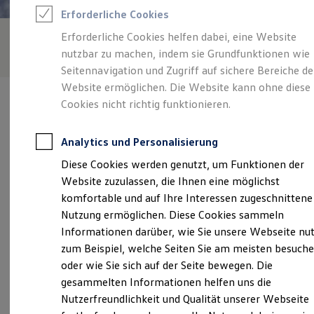
Feuerwehr
Erforderliche Cookies
Rettungsdienste
ONE Business ID Vorteile
Erforderliche Cookies helfen dabei, eine Website
Fahrzeugsuche & Marktplatz
nutzbar zu machen, indem sie Grundfunktionen wie
Fahrzeugsuche
Fahrzeuge online kaufen
Seitennavigation und Zugriff auf sichere Bereiche de
Digitaler Marktplatz
Website ermöglichen. Die Website kann ohne diese
Kauf & Finanzierung
Cookies nicht richtig funktionieren.
Online-Fahrzeugbewertung
Aktionen & Angebote
E-Auto-Förderung
Analytics und Personalisierung
Für Privatkunden
Verantwortlich für die Inhalte auf dieser Seite ist die Schröder
Für Gewerbekunden
Diese Cookies werden genutzt, um Funktionen der
Team Verl GmbH - Co. KG
(
Impressum & Rechtliches
)
Profi Paket
Website zuzulassen, die Ihnen eine möglichst
TopDeal
Gebrauchtwagen
komfortable und auf Ihre Interessen zugeschnittene
ProfiPartner für Gebrauchtwagen
Unsere 
Nutzung ermöglichen. Diese Cookies sammeln
Zertifizierte Gebrauchtwagen
Informationen darüber, wie Sie unsere Webseite nu
Finanzierung
Für Privatkunden
zum Beispiel, welche Seiten Sie am meisten besuch
Für Gewerbekunden
Nickelstraße 6, 33415 Verl
oder wie Sie sich auf der Seite bewegen. Die
Leasing
gesammelten Informationen helfen uns die
Für Privatkunden
Montag
-
Freitag
07:00
-
18:00
Uhr
Für Gewerbekunden
Nutzerfreundlichkeit und Qualität unserer Webseite
Versicherungen & Garantien