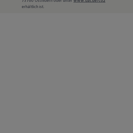
73760 Ostfildern oder unter
www.dat.de/co2
erhältlich ist.