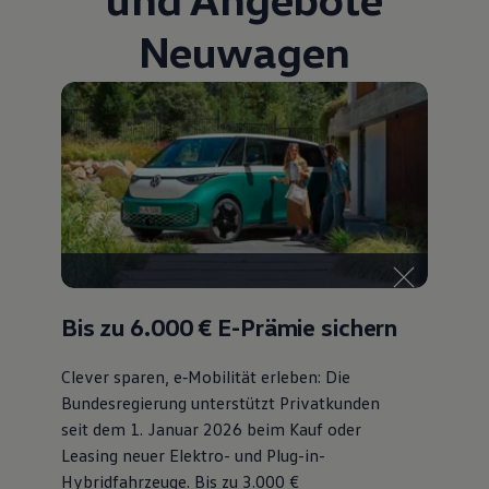
75 Jahre Bulli Jubiläum
Neuwagen
Bulli Magazin
Fahrzeugabholung ab Werk
Bis zu 6.000 €
E-Prämie sichern
Clever sparen, e‑Mobilität erleben: Die
Bundesregierung unterstützt Privatkunden
seit dem 1. Januar 2026 beim Kauf oder
Leasing neuer Elektro- und Plug-in-
Hybridfahrzeuge. Bis zu 3.000 €