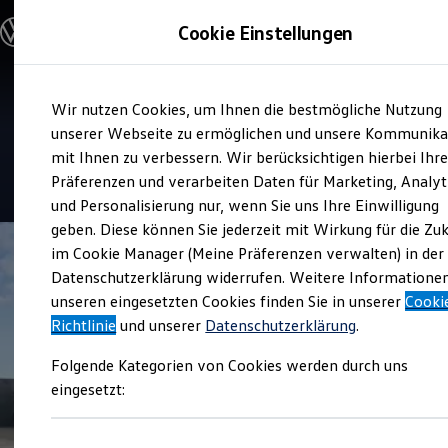
Modelle & Konfigurator
Cookie Einstellungen
Nutzfahrzeuge
Nutzfahrzeugkategorien entdecken
Modelle konfigurieren
Konfiguration laden
Zum
Zum
Modelle vergleichen
Verkauf und Service
Wir nutzen Cookies, um Ihnen die bestmögliche Nutzung
Hauptinhalt
Footer
Vorgängermodelle und Oldtimer
Scherer Gruppe Bingen
springen
springen
unserer Webseite zu ermöglichen und unsere Kommunika
Vorgängermodelle
Oldtimer
mit Ihnen zu verbessern. Wir berücksichtigen hierbei Ihr
Bulli Historie
3.2
|
23 Bewertungen
Präferenzen und verarbeiten Daten für Marketing, Analyt
Branchenlösungen & Gewerbekunden
und Personalisierung nur, wenn Sie uns Ihre Einwilligung
Umbaulösungen und Hersteller finden
Auf- und Umbauten entdecken & konfigurieren
geben. Diese können Sie jederzeit mit Wirkung für die Zu
Groß- und Sonderkunden
im Cookie Manager (Meine Präferenzen verwalten) in der
Großkunden
Datenschutzerklärung widerrufen. Weitere Informatione
Kommunen & Behörden
Journalisten
unseren eingesetzten Cookies finden Sie in unserer
Cooki
Sportvereine
Richtlinie
und unserer
Datenschutzerklärung
.
Branchenlösungen
Bau & Handwerk
Folgende Kategorien von Cookies werden durch uns
Gewerbliche Personenbeförderung
Service & mobile Werkstätten
eingesetzt:
Kurier, Logistik & Handel
Menschen mit Behinderung
Kühlfahrzeuge