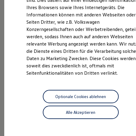
sind. Dies basiert auf einer eindeutigen Identifikatio
Hilfreiches für Besitzer
Ihres Browsers sowie Ihres Internetgeräts. Die
Neuwagen Caddy - Multivan -
Digitales Bordbuch
Informationen können mit anderen Webseiten oder
Fahrerassistenz- und Sicherheitssysteme
California
Kontrollleuchten
Seiten Dritter, wie z.B. Volkswagen
Kurzfahrprofile und Ölverdünnung
ID.
Buzz
Konzerngesellschaften oder Werbetreibenden, getei
Batterieverordnung
werden, sodass Ihnen auch auf anderen Webseiten
XTL-Dieselkraftstoff
Service
Ersatzteile und Betriebsflüssigkeiten
relevante Werbung angezeigt werden kann. Wir nut
Original Zubehör und Lifestyle Produkte
Volkswagen Economy
die Dienste eines Dritten für die Verarbeitung solche
myVolkswagen
Service
Daten zu Marketing Zwecken. Diese Cookies werden
myVolkswagen Business
Elektrisch & Autonom
soweit dies zweckdienlich ist, oftmals mit
ProfiPartner für
Elektro - & Hybridfahrzeuge
Seitenfunktionalitäten von Dritten verlinkt.
Gebrauchtwagen
Unser Ansatz
Klimafreundlicher Strom
Zertifizierte
Gebrauchtwagen
Reichweite & Ladelösungen
Reichweitensimulator
Ladezeitensimulator
Optionale Cookies ablehnen
Ladelösungen für Privatkunden
Ladelösungen für Gewerbekunden
Alle Akzeptieren
Wallbox und Ladekabel
Bidirektionales Laden
Förderung & Kosten der Elektrofahrzeuge
Probefahrt
Fördermöglichkeiten für Privatkunden
Fördermöglichkeiten für Gewerbekunden