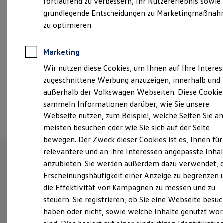
fortlaufend zu verbessern, Ihr Nutzererlebnis sowie
Samstag
09:00
-
14:00
Uhr
Garantien
grundlegende Entscheidungen zu Marketingmaßna
Kfz-Versicherung für Nutzfahrzeuge
Restschuldversicherung
zu optimieren.
ServiceInfo.Bingen@scherer-gruppe.de
Wartungsverträge
Besitzer & Service
+49 6721 91810
Reparatur & Service
Marketing
Sommer-Special
Wir nutzen diese Cookies, um Ihnen auf Ihre Intere
Reparatur, Pflege & Inspektion
Servicetermin anfragen
Ansprechpartner
zugeschnittene Werbung anzuzeigen, innerhalb und
Service-Vorteile bei Volkswagen Nutzfahrzeuge
außerhalb der Volkswagen Webseiten. Diese Cookie
ServicePlus
sammeln Informationen darüber, wie Sie unsere
Economy Service
Termin vereinbaren
Räder & Reifen Service
Webseite nutzen, zum Beispiel, welche Seiten Sie a
Ersatzfahrzeuge
meisten besuchen oder wie Sie sich auf der Seite
Notdienst und Pannenhilfe
bewegen. Der Zweck dieser Cookies ist es, Ihnen für
Software, Konnektivität & Apps
California App
relevantere und an Ihre Interessen angepasste Inhal
VW Connect für Ihren ID. Buzz
anzubieten. Sie werden außerdem dazu verwendet, d
VW Connect für Ihren Transporter/Caravelle
Unsere Leistungen
im
Erscheinungshäufigkeit einer Anzeige zu begrenzen 
VW Connect für Ihren Amarok
VW Connect für andere Modelle
die Effektivität von Kampagnen zu messen und zu
Überblick
Connect Pro
steuern. Sie registrieren, ob Sie eine Webseite besuc
Fleet Interface Data
haben oder nicht, sowie welche Inhalte genutzt wo
Multistop Pathfinder
Neuwagen
Nutzfahrzeuge
Übersicht Software Updates