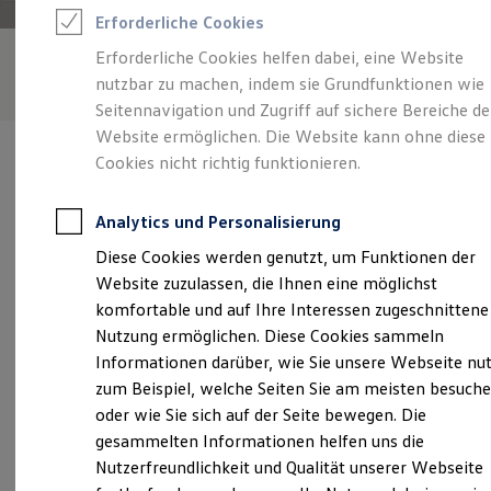
Feuerwehr
Erforderliche Cookies
Rettungsdienste
ONE Business ID Vorteile
Erforderliche Cookies helfen dabei, eine Website
Fahrzeugsuche & Marktplatz
nutzbar zu machen, indem sie Grundfunktionen wie
Fahrzeugsuche
Fahrzeuge online kaufen
Seitennavigation und Zugriff auf sichere Bereiche de
Digitaler Marktplatz
Website ermöglichen. Die Website kann ohne diese
Kauf & Finanzierung
Cookies nicht richtig funktionieren.
Online-Fahrzeugbewertung
Aktionen & Angebote
E-Auto-Förderung
Analytics und Personalisierung
Für Privatkunden
Verantwortlich für die Inhalte auf dieser Seite ist die Scherer
Für Gewerbekunden
Diese Cookies werden genutzt, um Funktionen der
GmbH - Co. KG
(
Impressum & Rechtliches
)
Profi Paket
Website zuzulassen, die Ihnen eine möglichst
TopDeal
Gebrauchtwagen
komfortable und auf Ihre Interessen zugeschnittene
ProfiPartner für Gebrauchtwagen
Unsere 
Nutzung ermöglichen. Diese Cookies sammeln
Zertifizierte Gebrauchtwagen
Informationen darüber, wie Sie unsere Webseite nu
Finanzierung
Für Privatkunden
zum Beispiel, welche Seiten Sie am meisten besuch
Für Gewerbekunden
Willy-Brandt-Allee 2, 55411 Bingen
oder wie Sie sich auf der Seite bewegen. Die
Leasing
gesammelten Informationen helfen uns die
Für Privatkunden
Montag
-
Freitag
07:00
-
18:00
Uhr
Für Gewerbekunden
Nutzerfreundlichkeit und Qualität unserer Webseite
Versicherungen & Garantien