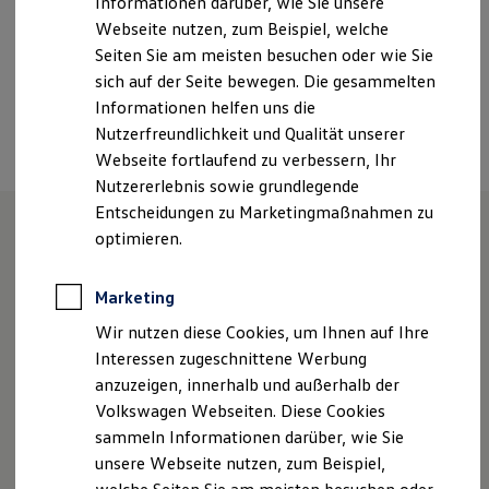
Informationen darüber, wie Sie unsere
Kfz-Versicherung für Nutzfahrzeuge
Webseite nutzen, zum Beispiel, welche
Restschuldversicherung
Wartungsverträge
Seiten Sie am meisten besuchen oder wie Sie
Ansprechpartner
Besitzer & Service
sich auf der Seite bewegen. Die gesammelten
Reparatur & Service
Informationen helfen uns die
Sommer-Special
Termin vereinbaren
Reparatur, Pflege & Inspektion
Nutzerfreundlichkeit und Qualität unserer
Servicetermin anfragen
Webseite fortlaufend zu verbessern, Ihr
Service-Vorteile bei Volkswagen Nutzfahrzeuge
Nutzererlebnis sowie grundlegende
ServicePlus
Economy Service
Entscheidungen zu Marketingmaßnahmen zu
Räder & Reifen Service
optimieren.
Ersatzfahrzeuge
Unsere Leistungen
im
Notdienst und Pannenhilfe
Software, Konnektivität & Apps
Marketing
Überblick
California App
VW Connect für Ihren ID. Buzz
Wir nutzen diese Cookies, um Ihnen auf Ihre
VW Connect für Ihren Transporter/Caravelle
Interessen zugeschnittene Werbung
Service
VW Connect für Ihren Amarok
anzuzeigen, innerhalb und außerhalb der
VW Connect für andere Modelle
Connect Pro
Volkswagen Webseiten. Diese Cookies
Fleet Interface Data
sammeln Informationen darüber, wie Sie
Multistop Pathfinder
Aktuelle Highlights
unsere Webseite nutzen, zum Beispiel,
Übersicht Software Updates
Hilfreiches für Besitzer