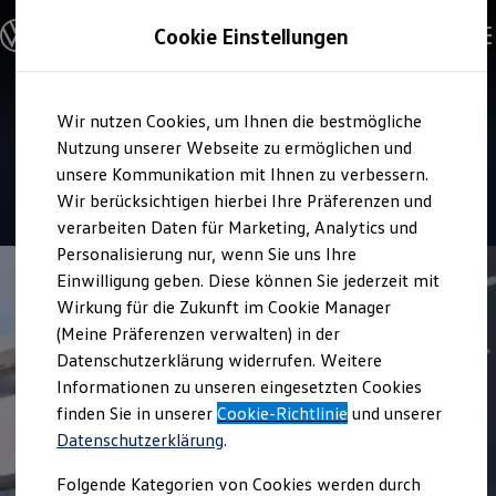
Modelle & Konfigurator
Cookie Einstellungen
Nutzfahrzeuge
Nutzfahrzeugkategorien entdecken
Modelle konfigurieren
Konfiguration laden
Zum
Zum
Modelle vergleichen
Service
Wir nutzen Cookies, um Ihnen die bestmögliche
Hauptinhalt
Footer
Vorgängermodelle und Oldtimer
Reichert Automobile
springen
springen
Nutzung unserer Webseite zu ermöglichen und
Vorgängermodelle
Oldtimer
unsere Kommunikation mit Ihnen zu verbessern.
Bulli Historie
Wir berücksichtigen hierbei Ihre Präferenzen und
Branchenlösungen & Gewerbekunden
verarbeiten Daten für Marketing, Analytics und
Umbaulösungen und Hersteller finden
Auf- und Umbauten entdecken & konfigurieren
Personalisierung nur, wenn Sie uns Ihre
Groß- und Sonderkunden
Einwilligung geben. Diese können Sie jederzeit mit
Großkunden
Wirkung für die Zukunft im Cookie Manager
Kommunen & Behörden
Journalisten
(Meine Präferenzen verwalten) in der
Sportvereine
Datenschutzerklärung widerrufen. Weitere
Branchenlösungen
Informationen zu unseren eingesetzten Cookies
Bau & Handwerk
Gewerbliche Personenbeförderung
finden Sie in unserer
Cookie-Richtlinie
und unserer
Service & mobile Werkstätten
Datenschutzerklärung
.
Kurier, Logistik & Handel
Kühlfahrzeuge
Folgende Kategorien von Cookies werden durch
Feuerwehr