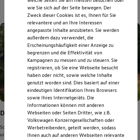
welche Seiten Sie am meisten besuchen oder
und Angebote
Digitales Bordbuch
wie Sie sich auf der Seite bewegen. Der
Fahrerassistenz- und Sicherheitssysteme
Zweck dieser Cookies ist es, Ihnen für Sie
Kontrollleuchten
Kurzfahrprofile und Ölverdünnung
relevantere und an Ihre Interessen
Batterieverordnung
angepasste Inhalte anzubieten. Sie werden
XTL-Dieselkraftstoff
außerdem dazu verwendet, die
Ersatzteile und Betriebsflüssigkeiten
Original Zubehör und Lifestyle Produkte
Erscheinungshäufigkeit einer Anzeige zu
myVolkswagen
begrenzen und die Effektivität von
myVolkswagen Business
Kampagnen zu messen und zu steuern. Sie
Elektrisch & Autonom
Elektro - & Hybridfahrzeuge
registrieren, ob Sie eine Webseite besucht
Unser Ansatz
haben oder nicht, sowie welche Inhalte
Klimafreundlicher Strom
genutzt worden sind. Dies basiert auf einer
Reichweite & Ladelösungen
Reichweitensimulator
eindeutigen Identifikation Ihres Browsers
Ladezeitensimulator
sowie Ihres Internetgeräts. Die
Ladelösungen für Privatkunden
Informationen können mit anderen
Ladelösungen für Gewerbekunden
Wallbox und Ladekabel
Das Sommer-Special
Webseiten oder Seiten Dritter, wie z.B.
Bidirektionales Laden
Volkswagen Konzerngesellschaften oder
Förderung & Kosten der Elektrofahrzeuge
Sommer ist auch Urlaubszeit und heißt für viele Menschen
Werbetreibenden, geteilt werden, sodass
Fördermöglichkeiten für Privatkunden
Fördermöglichkeiten für Gewerbekunden
unterwegs sein – für Ihr Volkswagen Nutzfahrzeug oft unter
Ihnen auch auf anderen Webseiten relevante
Kostensimulator