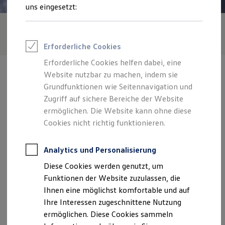
Rettungsdienste
uns eingesetzt:
ONE Business ID Vorteile
Fahrzeugsuche & Marktplatz
Fahrzeugsuche
Fahrzeuge online kaufen
Erforderliche Cookies
Digitaler Marktplatz
Kauf & Finanzierung
Erforderliche Cookies helfen dabei, eine
Online-Fahrzeugbewertung
Website nutzbar zu machen, indem sie
Aktionen & Angebote
E-Auto-Förderung
Grundfunktionen wie Seitennavigation und
Für Privatkunden
Zugriff auf sichere Bereiche der Website
Für Gewerbekunden
Verantwortlich für die Inhalte auf dieser Seite ist die Reichert
ermöglichen. Die Website kann ohne diese
Profi Paket
Automobile GmbH
(
Impressum & Rechtliches
)
TopDeal
Cookies nicht richtig funktionieren.
Gebrauchtwagen
ProfiPartner für Gebrauchtwagen
Zentrale
Zertifizierte Gebrauchtwagen
Analytics und Personalisierung
Finanzierung
Diese Cookies werden genutzt, um
Für Privatkunden
Daimlerstr. 10, 72581 Dettingen
Für Gewerbekunden
Funktionen der Website zuzulassen, die
Leasing
Ihnen eine möglichst komfortable und auf
Für Privatkunden
info@reichert-automobile.de
Ihre Interessen zugeschnittene Nutzung
Für Gewerbekunden
Versicherungen & Garantien
ermöglichen. Diese Cookies sammeln
+49 7123 97470
Garantien