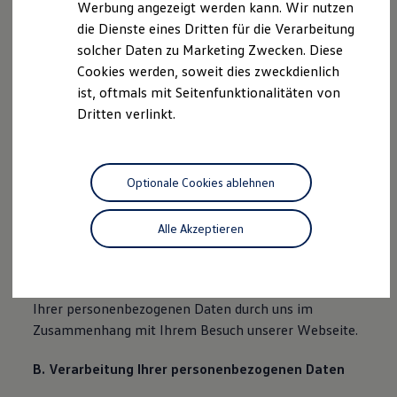
Jede betroffene Person kann sich jederzeit bei allen
Werbung angezeigt werden kann. Wir nutzen
Autonomes Fahren
Fragen und Anregungen zum Datenschutz direkt an
die Dienste eines Dritten für die Verarbeitung
Mehr zum ID. Buzz
unseren Datenschutzbeauftragten wenden.
Online Beratung
solcher Daten zu Marketing Zwecken. Diese
California Welt
Cookies werden, soweit dies zweckdienlich
California Club
ist, oftmals mit Seitenfunktionalitäten von
California Magazin & Ratgeber
Vanlife
Datenschutzerklärung
Dritten verlinkt.
Ratgeber
Routen & Reisen
California Reisen & Erlebnisse
A. Verantwortlicher
California App
Optionale Cookies ablehnen
California Lifestyle & Zubehör
Wir freuen uns, dass Sie unsere Webseite der
Übernachten im California
Marke
Ramsperger Autombile GmbH & Co. KG, Lenningerstr.
Alle Akzeptieren
Unternehmen
15, 73230 Kirchheim unter Teck,
Karriere
info@ramsperger-automobile.de
besuchen. Im
Karriere im Unternehmen
Karriere im Autohaus
Folgenden informieren wir Sie über die Verarbeitung
Nachhaltigkeit
Ihrer personenbezogenen Daten durch uns im
Kunden
Zusammenhang mit Ihrem Besuch unserer Webseite.
Gesellschaft
Natur
Events
B. Verarbeitung Ihrer personenbezogenen Daten
Rückblick VW Bus Festival 2023
75 Jahre Bulli Jubiläum