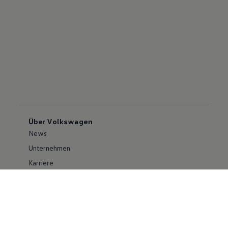
Über Volkswagen
News
Unternehmen
Karriere
Großkunden
Erklärung zur Barrierefreiheit
Konzern
Volkswagen Konzern