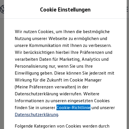
Modelle & Konfigurator
Cookie Einstellungen
Nutzfahrzeuge
Nutzfahrzeugkategorien entdecken
Modelle konfigurieren
Konfiguration laden
Zum
Zum
Modelle vergleichen
Wir nutzen Cookies, um Ihnen die bestmögliche
Hauptinhalt
Footer
Vorgängermodelle und Oldtimer
springen
springen
Nutzung unserer Webseite zu ermöglichen und
Vorgängermodelle
Oldtimer
unsere Kommunikation mit Ihnen zu verbessern.
Ramsperger
Bulli Historie
Wir berücksichtigen hierbei Ihre Präferenzen und
Branchenlösungen & Gewerbekunden
verarbeiten Daten für Marketing, Analytics und
Umbaulösungen und Hersteller finden
Automobile GmbH &
Auf- und Umbauten entdecken & konfigurieren
Personalisierung nur, wenn Sie uns Ihre
Groß- und Sonderkunden
Einwilligung geben. Diese können Sie jederzeit mit
Co. KG | Impressum
Großkunden
Wirkung für die Zukunft im Cookie Manager
Kommunen & Behörden
Journalisten
(Meine Präferenzen verwalten) in der
& Rechtliches
Sportvereine
Datenschutzerklärung widerrufen. Weitere
Branchenlösungen
Informationen zu unseren eingesetzten Cookies
Bau & Handwerk
Gewerbliche Personenbeförderung
Hier finden Sie Informationen über die
finden Sie in unserer
Cookie-Richtlinie
und unserer
Service & mobile Werkstätten
Datenschutzerklärung
.
Ramsperger Automobile GmbH & Co.
Kurier, Logistik & Handel
Kühlfahrzeuge
KG als verantwortliche Anbieterin von
Folgende Kategorien von Cookies werden durch
Feuerwehr