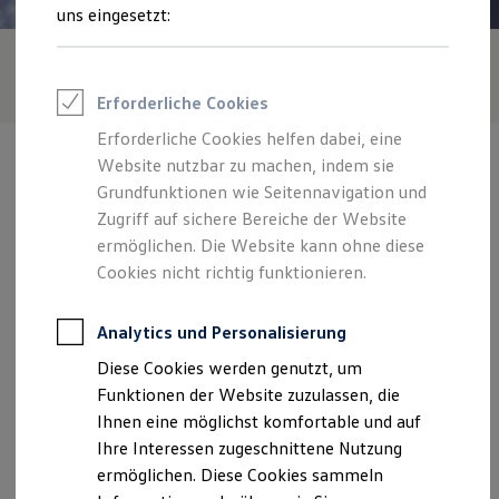
Rettungsdienste
uns eingesetzt:
ONE Business ID Vorteile
Fahrzeugsuche & Marktplatz
Fahrzeugsuche
Fahrzeuge online kaufen
Erforderliche Cookies
Digitaler Marktplatz
Kauf & Finanzierung
Erforderliche Cookies helfen dabei, eine
Online-Fahrzeugbewertung
Website nutzbar zu machen, indem sie
Aktionen & Angebote
E-Auto-Förderung
Grundfunktionen wie Seitennavigation und
Für Privatkunden
Zugriff auf sichere Bereiche der Website
Für Gewerbekunden
Verantwortlich für die Inhalte auf dieser Seite ist die
ermöglichen. Die Website kann ohne diese
Profi Paket
Premiumservice Andreas Pahl GmbH
(
Impressum & Rechtliches
)
TopDeal
Cookies nicht richtig funktionieren.
Gebrauchtwagen
ProfiPartner für Gebrauchtwagen
Zentrale
Zertifizierte Gebrauchtwagen
Analytics und Personalisierung
Finanzierung
Diese Cookies werden genutzt, um
Für Privatkunden
An den Reesenbetten 1, 24782 Büdelsdorf
Für Gewerbekunden
Funktionen der Website zuzulassen, die
Leasing
Ihnen eine möglichst komfortable und auf
Für Privatkunden
Montag
-
Freitag
07:30
-
18:00
Uhr
Ihre Interessen zugeschnittene Nutzung
Für Gewerbekunden
Versicherungen & Garantien
Samstag
09:00
-
13:00
Uhr
ermöglichen. Diese Cookies sammeln
Garantien