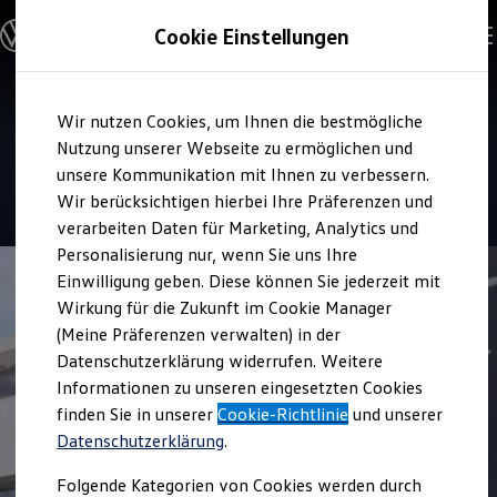
Modelle & Konfigurator
Cookie Einstellungen
Nutzfahrzeuge
Nutzfahrzeugkategorien entdecken
Modelle konfigurieren
Konfiguration laden
Zum
Zum
Modelle vergleichen
Service
Wir nutzen Cookies, um Ihnen die bestmögliche
Hauptinhalt
Footer
Vorgängermodelle und Oldtimer
Premiumservice Andreas Pahl
springen
springen
Nutzung unserer Webseite zu ermöglichen und
Vorgängermodelle
Oldtimer
unsere Kommunikation mit Ihnen zu verbessern.
Bulli Historie
4.8
|
26 Bewertungen
Wir berücksichtigen hierbei Ihre Präferenzen und
Branchenlösungen & Gewerbekunden
verarbeiten Daten für Marketing, Analytics und
Umbaulösungen und Hersteller finden
Auf- und Umbauten entdecken & konfigurieren
Personalisierung nur, wenn Sie uns Ihre
Groß- und Sonderkunden
Einwilligung geben. Diese können Sie jederzeit mit
Großkunden
Wirkung für die Zukunft im Cookie Manager
Kommunen & Behörden
Journalisten
(Meine Präferenzen verwalten) in der
Sportvereine
Datenschutzerklärung widerrufen. Weitere
Branchenlösungen
Informationen zu unseren eingesetzten Cookies
Bau & Handwerk
Gewerbliche Personenbeförderung
finden Sie in unserer
Cookie-Richtlinie
und unserer
Service & mobile Werkstätten
Datenschutzerklärung
.
Kurier, Logistik & Handel
Kühlfahrzeuge
Folgende Kategorien von Cookies werden durch
Feuerwehr