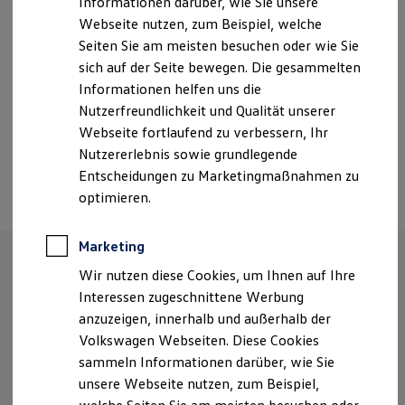
Informationen darüber, wie Sie unsere
Kfz-Versicherung für Nutzfahrzeuge
Webseite nutzen, zum Beispiel, welche
info@ap-zentrum.de
Restschuldversicherung
Wartungsverträge
Seiten Sie am meisten besuchen oder wie Sie
Besitzer & Service
+49 4331 437850
sich auf der Seite bewegen. Die gesammelten
Reparatur & Service
Informationen helfen uns die
Sommer-Special
Reparatur, Pflege & Inspektion
Nutzerfreundlichkeit und Qualität unserer
Ansprechpartner
Servicetermin anfragen
Webseite fortlaufend zu verbessern, Ihr
Service-Vorteile bei Volkswagen Nutzfahrzeuge
Nutzererlebnis sowie grundlegende
ServicePlus
Economy Service
Termin vereinbaren
Entscheidungen zu Marketingmaßnahmen zu
Räder & Reifen Service
optimieren.
Ersatzfahrzeuge
Notdienst und Pannenhilfe
Software, Konnektivität & Apps
Marketing
California App
VW Connect für Ihren ID. Buzz
Wir nutzen diese Cookies, um Ihnen auf Ihre
VW Connect für Ihren Transporter/Caravelle
Unsere Leistungen
im
Interessen zugeschnittene Werbung
VW Connect für Ihren Amarok
anzuzeigen, innerhalb und außerhalb der
Überblick
VW Connect für andere Modelle
Connect Pro
Volkswagen Webseiten. Diese Cookies
Fleet Interface Data
sammeln Informationen darüber, wie Sie
Multistop Pathfinder
Service
unsere Webseite nutzen, zum Beispiel,
Übersicht Software Updates
Hilfreiches für Besitzer