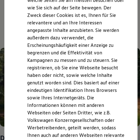
welche Seiten Sie am meisten besuchen oder
Digitales Bordbuch
wie Sie sich auf der Seite bewegen. Der
Fahrerassistenz- und Sicherheitssysteme
Aktuelle Highlights
Zweck dieser Cookies ist es, Ihnen für Sie
Kontrollleuchten
Kurzfahrprofile und Ölverdünnung
relevantere und an Ihre Interessen
Batterieverordnung
und Angebote
angepasste Inhalte anzubieten. Sie werden
XTL-Dieselkraftstoff
außerdem dazu verwendet, die
Ersatzteile und Betriebsflüssigkeiten
Original Zubehör und Lifestyle Produkte
Erscheinungshäufigkeit einer Anzeige zu
myVolkswagen
begrenzen und die Effektivität von
myVolkswagen Business
Kampagnen zu messen und zu steuern. Sie
Elektrisch & Autonom
Elektro - & Hybridfahrzeuge
registrieren, ob Sie eine Webseite besucht
Unser Ansatz
haben oder nicht, sowie welche Inhalte
Klimafreundlicher Strom
genutzt worden sind. Dies basiert auf einer
Reichweite & Ladelösungen
Reichweitensimulator
eindeutigen Identifikation Ihres Browsers
Ladezeitensimulator
sowie Ihres Internetgeräts. Die
Ladelösungen für Privatkunden
Informationen können mit anderen
Ladelösungen für Gewerbekunden
Wallbox und Ladekabel
Webseiten oder Seiten Dritter, wie z.B.
Bidirektionales Laden
Volkswagen Konzerngesellschaften oder
Förderung & Kosten der Elektrofahrzeuge
Werbetreibenden, geteilt werden, sodass
Fördermöglichkeiten für Privatkunden
Fördermöglichkeiten für Gewerbekunden
Ihnen auch auf anderen Webseiten relevante
Das Sommer-Special
Kostensimulator