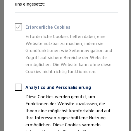
Rettungsdienste
uns eingesetzt:
ONE Business ID Vorteile
Fahrzeugsuche & Marktplatz
Fahrzeugsuche
Fahrzeuge online kaufen
Impressum
Erforderliche Cookies
Digitaler Marktplatz
Kauf & Finanzierung
Erforderliche Cookies helfen dabei, eine
Datenschutzerklärung
Online-Fahrzeugbewertung
Website nutzbar zu machen, indem sie
Aktionen & Angebote
E-Auto-Förderung
Grundfunktionen wie Seitennavigation und
Für Privatkunden
Zugriff auf sichere Bereiche der Website
Impressum
Für Gewerbekunden
ermöglichen. Die Website kann ohne diese
Profi Paket
TopDeal
Cookies nicht richtig funktionieren.
Autohaus Paul Dobbratz GmbH
Gebrauchtwagen
ProfiPartner für Gebrauchtwagen
Gandersheimerstraße 26
Zertifizierte Gebrauchtwagen
Analytics und Personalisierung
31195 Lamspringe
Finanzierung
Diese Cookies werden genutzt, um
Für Privatkunden
Telefonnummer: 051831001
Für Gewerbekunden
Funktionen der Website zuzulassen, die
Leasing
Faxnummer: 051832499
Ihnen eine möglichst komfortable und auf
Für Privatkunden
E-Mail:
info@dobbratz.de
Ihre Interessen zugeschnittene Nutzung
Für Gewerbekunden
Versicherungen & Garantien
ermöglichen. Diese Cookies sammeln
Garantien
Umsatzst.-ID-Nr.: DE178233953