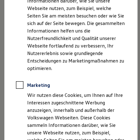
Informationen darüber, wie Sie unsere
Kfz-Versicherung für Nutzfahrzeuge
Registergericht: HRB 110038
Webseite nutzen, zum Beispiel, welche
Restschuldversicherung
Wartungsverträge
Seiten Sie am meisten besuchen oder wie Sie
Geschäftsführer: Nicolai Kohne
Besitzer & Service
sich auf der Seite bewegen. Die gesammelten
Reparatur & Service
Informationen helfen uns die
Sommer-Special
Hinweis gemäß § 36
Reparatur, Pflege & Inspektion
Nutzerfreundlichkeit und Qualität unserer
Verbraucherstreitbeilegungsgesetz (VSBG)DEr
Servicetermin anfragen
Webseite fortlaufend zu verbessern, Ihr
Verkäufer/Auftragnehmer wird nicht an einem
Service-Vorteile bei Volkswagen Nutzfahrzeuge
Nutzererlebnis sowie grundlegende
ServicePlus
Streitbeilegungsverfahren vor einer
Economy Service
Entscheidungen zu Marketingmaßnahmen zu
Verbraucherschlichtungsstelle
Räder & Reifen Service
optimieren.
im Sinne des VSBG teilnehmen und ist hierzu auch
Ersatzfahrzeuge
Notdienst und Pannenhilfe
nicht verpflichtet.
Software, Konnektivität & Apps
Marketing
California App
VW Connect für Ihren ID. Buzz
Wir nutzen diese Cookies, um Ihnen auf Ihre
VW Connect für Ihren Transporter/Caravelle
Datenschutzerklärung
Interessen zugeschnittene Werbung
VW Connect für Ihren Amarok
anzuzeigen, innerhalb und außerhalb der
VW Connect für andere Modelle
Connect Pro
Volkswagen Webseiten. Diese Cookies
Datenschutzerklärung
Fleet Interface Data
sammeln Informationen darüber, wie Sie
Multistop Pathfinder
unsere Webseite nutzen, zum Beispiel,
Übersicht Software Updates
A. Verantwortlicher
Hilfreiches für Besitzer