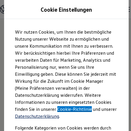
Modelle & Konfigurator
Cookie Einstellungen
Nutzfahrzeuge
Nutzfahrzeugkategorien entdecken
Modelle konfigurieren
Konfiguration laden
Zum
Zum
Modelle vergleichen
Wir nutzen Cookies, um Ihnen die bestmögliche
Hauptinhalt
Footer
Vorgängermodelle und Oldtimer
springen
springen
Nutzung unserer Webseite zu ermöglichen und
Vorgängermodelle
Oldtimer
unsere Kommunikation mit Ihnen zu verbessern.
Paul Dobbratz
Bulli Historie
Wir berücksichtigen hierbei Ihre Präferenzen und
Branchenlösungen & Gewerbekunden
verarbeiten Daten für Marketing, Analytics und
Umbaulösungen und Hersteller finden
GmbH | Impressum
Auf- und Umbauten entdecken & konfigurieren
Personalisierung nur, wenn Sie uns Ihre
Groß- und Sonderkunden
Einwilligung geben. Diese können Sie jederzeit mit
& Rechtliches
Großkunden
Wirkung für die Zukunft im Cookie Manager
Kommunen & Behörden
Journalisten
(Meine Präferenzen verwalten) in der
Sportvereine
Hier finden Sie Informationen über die
Datenschutzerklärung widerrufen. Weitere
Branchenlösungen
Informationen zu unseren eingesetzten Cookies
Bau & Handwerk
Paul Dobbratz GmbH als
Gewerbliche Personenbeförderung
finden Sie in unserer
Cookie-Richtlinie
und unserer
verantwortliche Anbieterin von Inhalten
Service & mobile Werkstätten
Datenschutzerklärung
.
und Angeboten, die auf dieser Webseite
Kurier, Logistik & Handel
Kühlfahrzeuge
speziell aufgeführt sind.
Folgende Kategorien von Cookies werden durch
Feuerwehr