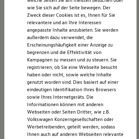
welche Seiten Sie am meisten besuchen oder
Digitales Bordbuch
wie Sie sich auf der Seite bewegen. Der
Wir freuen uns, dass Sie unsere Webseite der Paul
Fahrerassistenz- und Sicherheitssysteme
Zweck dieser Cookies ist es, Ihnen für Sie
Kontrollleuchten
Dobbratz GmbH, Gandersheimer Str. 26, 31195
Kurzfahrprofile und Ölverdünnung
relevantere und an Ihre Interessen
Lamspringe,
info@dobbratz.de
besuchen. Im
Batterieverordnung
angepasste Inhalte anzubieten. Sie werden
Folgenden informieren wir Sie über die Verarbeitung
XTL-Dieselkraftstoff
außerdem dazu verwendet, die
Ersatzteile und Betriebsflüssigkeiten
Ihrer personenbezogenen Daten durch uns im
Original Zubehör und Lifestyle Produkte
Erscheinungshäufigkeit einer Anzeige zu
Zusammenhang mit Ihrem Besuch unserer Webseite.
myVolkswagen
begrenzen und die Effektivität von
myVolkswagen Business
Kampagnen zu messen und zu steuern. Sie
Elektrisch & Autonom
B. Verarbeitung Ihrer personenbezogenen
Elektro - & Hybridfahrzeuge
registrieren, ob Sie eine Webseite besucht
Daten
Unser Ansatz
haben oder nicht, sowie welche Inhalte
Klimafreundlicher Strom
Unsere Webseite bietet Ihnen verschiedene
genutzt worden sind. Dies basiert auf einer
Reichweite & Ladelösungen
Reichweitensimulator
Angebote, die wir Ihnen in Bezug auf dabei durch uns
eindeutigen Identifikation Ihres Browsers
Ladezeitensimulator
verarbeitete personenbezogene Daten im Folgenden
sowie Ihres Internetgeräts. Die
Ladelösungen für Privatkunden
näher erläutern möchten. Bei der Datenverarbeitung
Informationen können mit anderen
Ladelösungen für Gewerbekunden
Wallbox und Ladekabel
im Zusammenhang mit unserer Webseite unterstützt
Webseiten oder Seiten Dritter, wie z.B.
Bidirektionales Laden
uns die Volkswagen Deutschland GmbH und Co. KG als
Volkswagen Konzerngesellschaften oder
Förderung & Kosten der Elektrofahrzeuge
Auftragsverarbeiterin.
Werbetreibenden, geteilt werden, sodass
Fördermöglichkeiten für Privatkunden
Fördermöglichkeiten für Gewerbekunden
Kontaktformular
Ihnen auch auf anderen Webseiten relevante
Kostensimulator